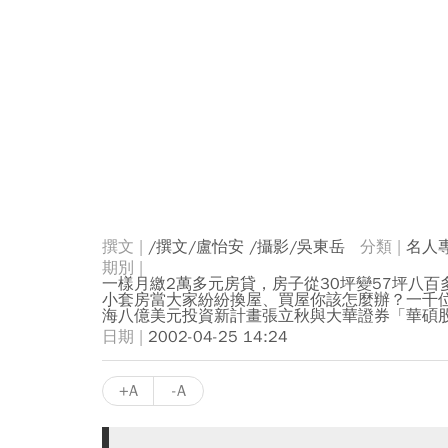
/撰文/盧怡安 /攝影/吳東岳
名人
一樣月繳2萬多元房貸，房子從30坪變57坪八
小套房當大家紛紛換屋、買屋你該怎麼辦？一千
海八億美元投資新計畫張立秋與大華證券「華碩
2002-04-25 14:24
+A
-A