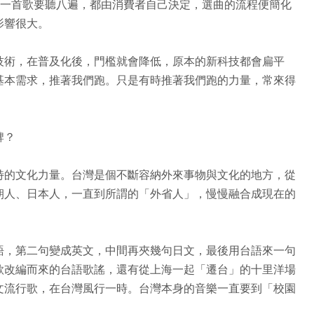
哪一首歌要聽八遍，都由消費者自己決定，選曲的流程便簡化
影響很大。
技術，在普及化後，門檻就會降低，原本的新科技都會扁平
基本需求，推著我們跑。只是有時推著我們跑的力量，常來得
牌？
特的文化力量。台灣是個不斷容納外來事物與文化的地方，從
朝人、日本人，一直到所謂的「外省人」，慢慢融合成現在的
語，第二句變成英文，中間再夾幾句日文，最後用台語來一句
歌改編而來的台語歌謠，還有從上海一起「遷台」的十里洋場
文流行歌，在台灣風行一時。台灣本身的音樂一直要到「校園