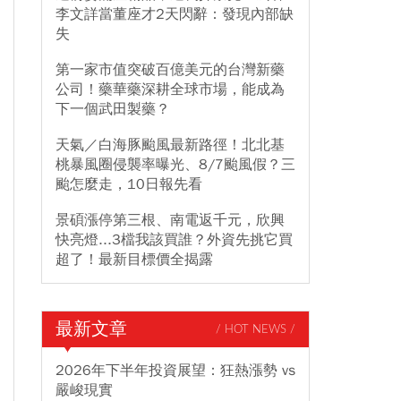
李文詳當董座才2天閃辭：發現內部缺
失
第一家市值突破百億美元的台灣新藥
公司！藥華藥深耕全球市場，能成為
下一個武田製藥？
天氣／白海豚颱風最新路徑！北北基
桃暴風圈侵襲率曝光、8/7颱風假？三
颱怎麼走，10日報先看
景碩漲停第三根、南電返千元，欣興
快亮燈...3檔我該買誰？外資先挑它買
超了！最新目標價全揭露
最新文章
/ HOT NEWS /
2026年下半年投資展望：狂熱漲勢 vs
嚴峻現實