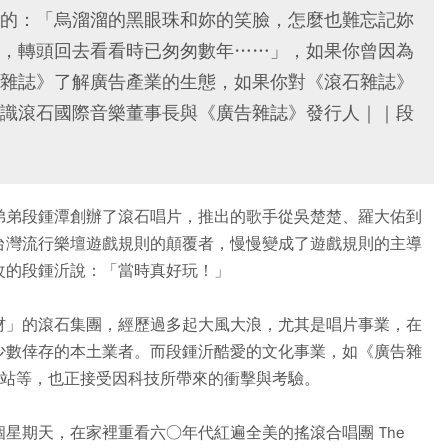
的：「烏溜溜的黑眼珠和妳的笑臉，怎麼也難忘記妳
，轉頭回去看看時已匆匆數年……」，如果你曾因為
雜誌》了解廣告產業的生態，如果你對《滾石雜誌》
識滾石國際音樂董事長與《廣告雜誌》發行人｜｜段
弟弟段鍾潭創辦了滾石唱片，推出的歌手從吳楚楚、羅大佑到
台灣流行樂壇遊戲規則的顛覆者，慢慢變成了遊戲規則的主導
改的段鍾沂說：「當時真好玩！」
材」的滾石集團，經歷過多起大風大浪，尤其是唱片事業，在
少數倖存的本土業者。而段鍾沂酷愛的文化事業，如《廣告雜
 網站等，也正接受因科技所帶來的衝擊與考驗。
星期天，在家裡重看六○年代紅遍全美的搖滾合唱團 The