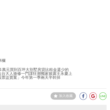
專欄
百多萬元買到百坪大別墅房貸比租金還少的
位台大人搶修一門課狂潮獨家披露王永慶上
股票盜賣案」今年第一季兩天半幹掉
加入收藏