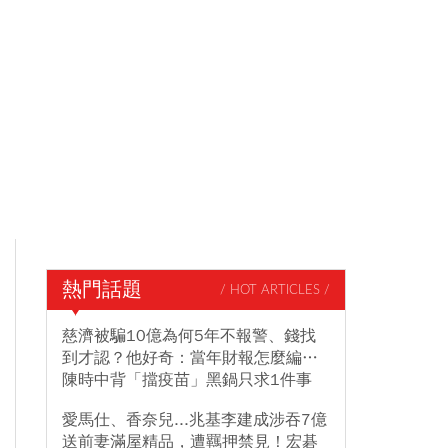
熱門話題
/ HOT ARTICLES /
慈濟被騙10億為何5年不報警、錢找
到才認？他好奇：當年財報怎麼編…
陳時中背「擋疫苗」黑鍋只求1件事
愛馬仕、香奈兒...兆基李建成涉吞7億
送前妻滿屋精品，遭羈押禁見！宏碁