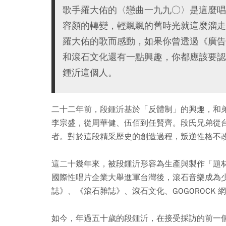
歌手羅大佑的〈戀曲一九九○〉是這麼唱
容顏的轉變，輕飄飄的舊時光就這麼溜走
羅大佑的歌而感動，如果你曾透過《廣告
和滾石文化還有一點興趣，你都應該要認
鍾沂這個人。
二十二年前，段鍾沂基於「反體制」的興趣，和
李宗盛，從周華健、伍佰到任賢齊。段氏兄弟從
者。對於這段精采歷史的創造過程，叛逆性格不
這二十幾年來，被段鍾沂形容為生產與製作「題
國際性唱片企業大舉進軍台灣後，滾石音樂成為
誌》、《滾石雜誌》、滾石文化、GOGOROCK
如今，年過五十歲的段鍾沂，在接受採訪的前一個