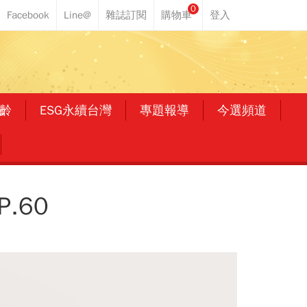
0
齡
ESG永續台灣
專題報導
今選頻道
.60