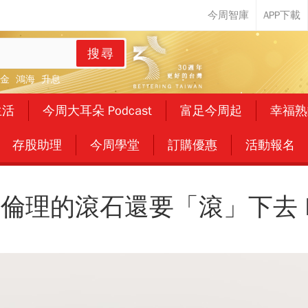
搜尋
金
鴻海
升息
生活
今周大耳朵 Podcast
富足今周起
幸福熟
存股助理
今周學堂
訂購優惠
活動報名
倫理的滾石還要「滾」下去 P