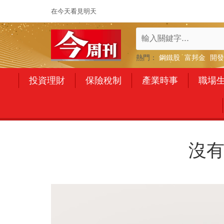
在今天看見明天
熱門：
鋼鐵股
富邦金
開發
投資理財
保險稅制
產業時事
職場
沒有