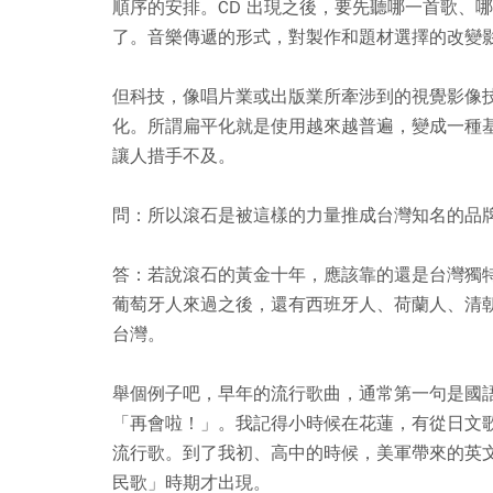
順序的安排。CD 出現之後，要先聽哪一首歌、
了。音樂傳遞的形式，對製作和題材選擇的改變
但科技，像唱片業或出版業所牽涉到的視覺影像
化。所謂扁平化就是使用越來越普遍，變成一種
讓人措手不及。
問：所以滾石是被這樣的力量推成台灣知名的品
答：若說滾石的黃金十年，應該靠的還是台灣獨
葡萄牙人來過之後，還有西班牙人、荷蘭人、清
台灣。
舉個例子吧，早年的流行歌曲，通常第一句是國
「再會啦！」。我記得小時候在花蓮，有從日文
流行歌。到了我初、高中的時候，美軍帶來的英
民歌」時期才出現。