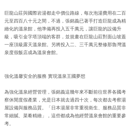
巨龍山莊與國際岩湯都走中價位路線，每次泡湯費用在二百
元至四百八十元之間，不過，張銘義已著手打造巨龍成為精
緻化的溫泉館，他準備再投入五千萬元，讓巨龍的設備升
級，吸引金字塔頂端的客群，並規畫在巨龍山莊對面山坡蓋
一座頂級露天溫泉館。另將投入二、三千萬元整修那魯灣溫
泉度假飯店成為溫泉會館。
強化溫馨安全的服務 實現溫泉王國夢想
為強化溫泉經營管理，張銘義這幾年來不斷前往世界各國考
察休閒度假產業，光是日本就去過四十次，每次都去考察湯
屋設備與服務品質。「日本湯屋非常重視衛生、服務品質非
常細膩、菜肴精緻」，這些都成為他經營溫泉會館的重要參
考。