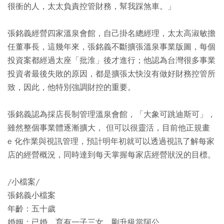
很衝的人，太太負責控管財務，幫我踩煞車。」
張銘義經營四家溫泉會館，自己掛名總經理，太太高淑敏擔
任董事長，這幾年來，張銘義不斷擴張溫泉事業版圖，每個
投資案都經過太座「批淮」後才進行；他認為台灣很多事業
投資者最後失敗的原因，都是擴張太快沒有做好財務控管所
致，因此，他特別強調財控的重要。
張銘義認為採店長制管理溫泉會館，「大象可跳迪斯可」，
雖然整個事業體逐漸擴大， 但可以很靈活，目前他正規畫
e 化作業與視訊管理，預計明年初就可以透過視訊了解每家
店的經營概況，同時達到每天掌握每家店經營狀況的目標。
/小檔案/
張銘義小檔案
年齡：五十歲
婚姻：已婚、育有一子三女，剛升級當阿公