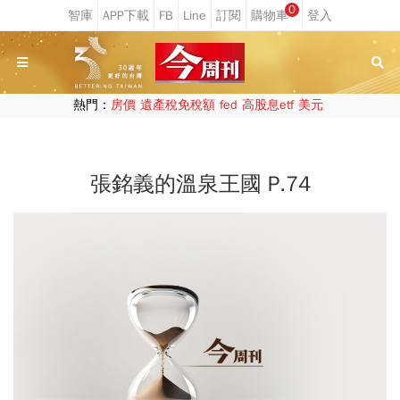
0
熱門：
房價
遺產稅免稅額
fed
高股息etf
美元
張銘義的溫泉王國 P.74