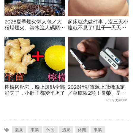
2026夏季煙火懶人包／大
起床就先做件事，沒三天小
稻埕煙火、淡水漁人碼頭、
腹就不見了! 肚子一天天變
東石海上煙火…全台花火施
小！
放時間、表演卡司、最佳觀
PR
賞點必看
檸檬搭配它，臉上斑點全部
2026行動電源上飛機規定
消失了，小肚子都變平坦了
／華航限2顆！長榮、星
宇、虎航…行動電源飛機能
Ads by
帶幾個、托運還隨身手提？
溫泉
事業
休閒
溫泉
休閒
事業