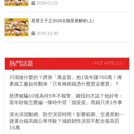
2026-01-21
星星王子之2026太陽星座解析(上)
2025-12-30
熱門話題
/ HOT ARTICLES /
川湖做什麼的？躋身「萬金股」抱1張年賺760萬！傳
產鐵工廠如何翻身「只有兩根鐵憑什麼賣這麼貴」？
慈濟被騙10億為何5年不報警、錢找到才認？他好奇：
當年財報怎麼編…陳時中背「擋疫苗」黑鍋只求1件事
漢光演習斷網、防空演習時間！影響範圍、交通異動…
捷運台鐵高鐵公車停駛？城鎮韌性演習不配合最高罰
15萬