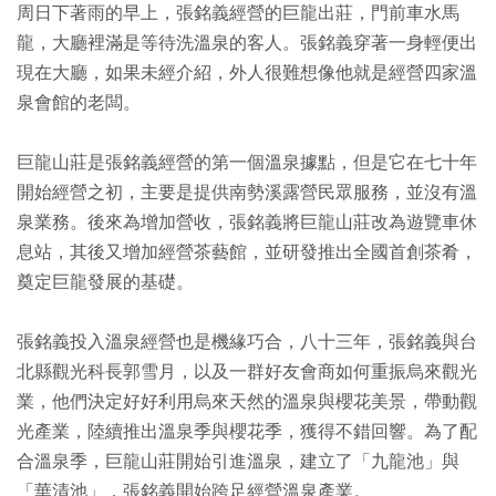
周日下著雨的早上，張銘義經營的巨龍出莊，門前車水馬
龍，大廳裡滿是等待洗溫泉的客人。張銘義穿著一身輕便出
現在大廳，如果未經介紹，外人很難想像他就是經營四家溫
泉會館的老闆。
巨龍山莊是張銘義經營的第一個溫泉據點，但是它在七十年
開始經營之初，主要是提供南勢溪露營民眾服務，並沒有溫
泉業務。後來為增加營收，張銘義將巨龍山莊改為遊覽車休
息站，其後又增加經營茶藝館，並研發推出全國首創茶肴，
奠定巨龍發展的基礎。
張銘義投入溫泉經營也是機緣巧合，八十三年，張銘義與台
北縣觀光科長郭雪月，以及一群好友會商如何重振烏來觀光
業，他們決定好好利用烏來天然的溫泉與櫻花美景，帶動觀
光產業，陸續推出溫泉季與櫻花季，獲得不錯回響。為了配
合溫泉季，巨龍山莊開始引進溫泉，建立了「九龍池」與
「華清池」，張銘義開始跨足經營溫泉產業。