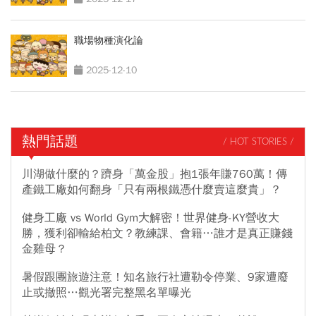
職場物種演化論
2025-12-10
熱門話題
/ HOT STORIES /
川湖做什麼的？躋身「萬金股」抱1張年賺760萬！傳
產鐵工廠如何翻身「只有兩根鐵憑什麼賣這麼貴」？
健身工廠 vs World Gym大解密！世界健身-KY營收大
勝，獲利卻輸給柏文？教練課、會籍…誰才是真正賺錢
金雞母？
暑假跟團旅遊注意！知名旅行社遭勒令停業、9家遭廢
止或撤照…觀光署完整黑名單曝光