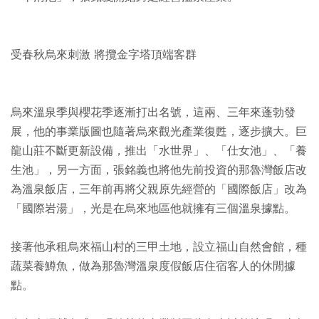
受春秋烏來刺激 將攬金字塔頂端客群
烏來溫泉季與櫻花季逐漸打出名號，這兩、三年來蓬勃發
展，他的事業版圖也隨著烏來觀光產業復甦，逐步擴大。巨
龍山莊不斷更新設備，推出「水世界」、「仕女池」、「養
生池」，另一方面，張銘義也將他先前投資的那魯灣飯店改
為溫泉飯店，三年前再將父親原先經營的「國際飯店」改為
「國際岩湯」，光是在烏來地區他就擁有三個溫泉據點。
接著他承租烏來福山村的三甲土地，設立福山自然會館，種
蔬菜養鱒魚，做為那魯灣溫泉度假飯店住宿客人的休閒據
點。