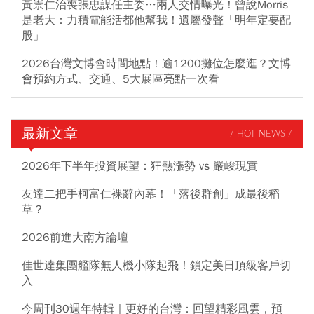
黃崇仁治喪張忠謀任主委…兩人交情曝光！曾說Morris
是老大：力積電能活都他幫我！遺屬發聲「明年定要配
股」
2026台灣文博會時間地點！逾1200攤位怎麼逛？文博
會預約方式、交通、5大展區亮點一次看
最新文章
/ HOT NEWS /
2026年下半年投資展望：狂熱漲勢 vs 嚴峻現實
友達二把手柯富仁裸辭內幕！「落後群創」成最後稻
草？
2026前進大南方論壇
佳世達集團艦隊無人機小隊起飛！鎖定美日頂級客戶切
入
今周刊30週年特輯｜更好的台灣：回望精彩風雲，預