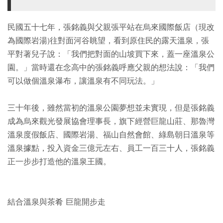
民國五十七年，張銘義與父親張平站在烏來國際飯店（現改
為國際岩湯)往對面河谷眺望，看到原住民的露天溫泉，張
平對著兒子說：「我們把對面的山坡買下來，蓋一座溫泉公
園。」當時還在念高中的張銘義呼應父親的想法說：「我們
可以做個溫泉瀑布，讓溫泉有不同玩法。」
三十年後，雖然當初的溫泉公園夢想並未實現，但是張銘義
成為烏來觀光發展協會理事長，旗下經營巨龍山莊、那魯灣
溫泉度假飯店、國際岩湯、福山自然會館、綠島朝日溫泉等
溫泉據點，投入資金三億元左右、員工一百三十人，張銘義
正一步步打造他的溫泉王國。
結合溫泉與茶肴 巨龍開步走