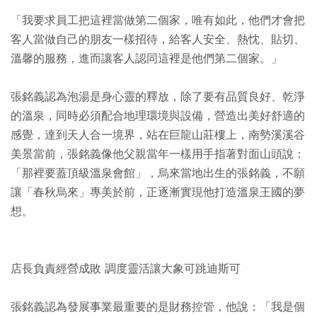
「我要求員工把這裡當做第二個家，唯有如此，他們才會把
客人當做自己的朋友一樣招待，給客人安全、熱忱、貼切、
溫馨的服務，進而讓客人認同這裡是他們第二個家。」
張銘義認為泡湯是身心靈的釋放，除了要有品質良好、乾淨
的溫泉，同時必須配合地理環境與設備，營造出美好舒適的
感覺，達到天人合一境界，站在巨龍山莊樓上，南勢溪溪谷
美景當前，張銘義像他父親當年一樣用手指著對面山頭說：
「那裡要蓋頂級溫泉會館」，烏來當地出生的張銘義，不願
讓「春秋烏來」專美於前，正逐漸實現他打造溫泉王國的夢
想。
店長負責經營成敗 調度靈活讓大象可跳迪斯可
張銘義認為發展事業最重要的是財務控管，他說：「我是個