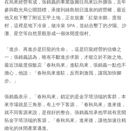
在烏來經營有成，張銘義的事業版圖往烏來以外擴張，去年
參與觀光局公開競標，承接到綠島朝日溫泉的經營權，最近
他又租下墾丁附近五甲土地，正在規畫「紅柴水鄉」度假
村，這裡是地下冷泉，做冷泉 SPA，並結合墾丁的夕陽、沙
灘、星空等自然景觀形成一個休閒度假村。
「進步、再進步是巨龍的生命」，這是巨龍經營的信條之
一；張銘義認為，唯有不斷進步求新，才能立於不敗之地。
最近頂級度假飯店「春秋烏來」進駐烏來，張銘義一點也不
擔心，他說：「春秋烏來進駐，反而刺激我，讓我加快腳
步。」
張銘義表示，「春秋烏來」鎖定的是金字塔頂端的客群，本
來市場就是三角形，有上中下客源，「春秋烏來」進來後，
就不同客源來說，是很好的整合。張銘義坦承他早就有意開
拓金字塔頂端的客源，「春秋烏來」進來後，讓他加速往精
緻化的休閒產業邁進。