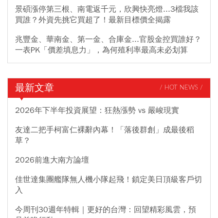
景碩漲停第三根、南電返千元，欣興快亮燈...3檔我該
買誰？外資先挑它買超了！最新目標價全揭露
兆豐金、華南金、第一金、合庫金...官股金控買誰好？
一表PK「價差填息力」，為何殖利率最高未必划算
最新文章
/ HOT NEWS /
2026年下半年投資展望：狂熱漲勢 vs 嚴峻現實
友達二把手柯富仁裸辭內幕！「落後群創」成最後稻
草？
2026前進大南方論壇
佳世達集團艦隊無人機小隊起飛！鎖定美日頂級客戶切
入
今周刊30週年特輯｜更好的台灣：回望精彩風雲，預