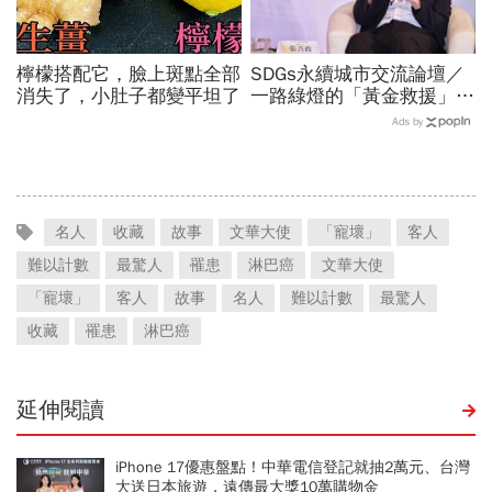
檸檬搭配它，臉上斑點全部
SDGs永續城市交流論壇／
消失了，小肚子都變平坦了
一路綠燈的「黃金救援」實
踐！張善政揭桃園智慧治
Ads by
理：讓民眾真正有感
名人
收藏
故事
文華大使
「寵壞」
客人
難以計數
最驚人
罹患
淋巴癌
文華大使
「寵壞」
客人
故事
名人
難以計數
最驚人
收藏
罹患
淋巴癌
延伸閱讀
iPhone 17優惠盤點！中華電信登記就抽2萬元、台灣
大送日本旅遊，遠傳最大獎10萬購物金