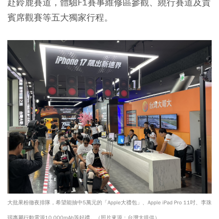
赴鈴鹿賽道，體驗F1賽事維修區參觀、繞行賽道及貴
賓席觀賽等五大獨家行程。
大批果粉徹夜排隊，希望能抽中5萬元的「Apple大禮包」、Apple iPad Pro 11吋、李珠
珢專屬行動電源10,000mAh等好禮。（照片來源：台灣大提供）