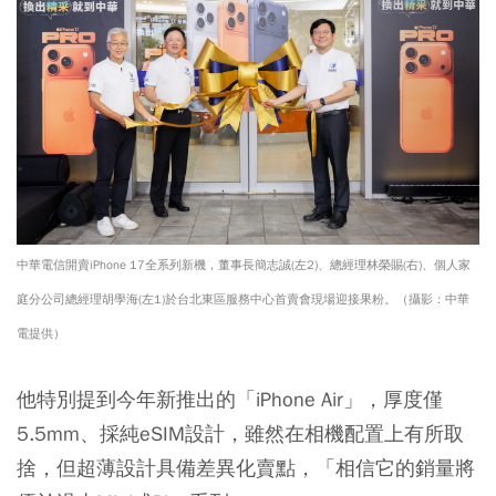
中華電信開賣iPhone 17全系列新機，董事長簡志誠(左2)、總經理林榮賜(右)、個人家
庭分公司總經理胡學海(左1)於台北東區服務中心首賣會現場迎接果粉。（攝影：中華
電提供）
他特別提到今年新推出的「iPhone Air」，厚度僅
5.5mm、採純eSIM設計，雖然在相機配置上有所取
捨，但超薄設計具備差異化賣點，「相信它的銷量將