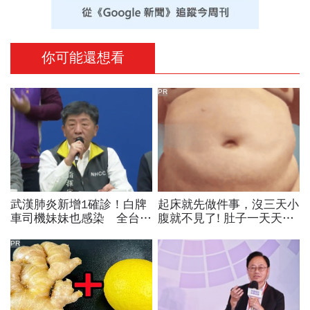
你可能還想看
PR
武漢肺炎新增1確診！白牌
起床就先做件事，沒三天小
車司機妹妹也感染 全台累
腹就不見了! 肚子一天天變
積23例
小！
PR