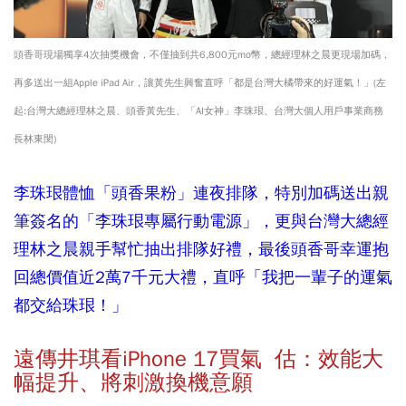
頭香哥現場獨享4次抽獎機會，不僅抽到共6,800元mo幣，總經理林之晨更現場加碼，
再多送出一組Apple iPad Air，讓黃先生興奮直呼「都是台灣大橘帶來的好運氣！」(左
起:台灣大總經理林之晨、頭香黃先生、「AI女神」李珠珢、台灣大個人用戶事業商務
長林東閔)
李珠珢體恤「頭香果粉」連夜排隊，特別加碼送出親
筆簽名的「李珠珢專屬行動電源」，更與台灣大總經
理林之晨親手幫忙抽出排隊好禮，最後頭香哥幸運抱
回總價值近2萬7千元大禮，直呼「我把一輩子的運氣
都交給珠珢！」
遠傳井琪看iPhone 17買氣 估：效能大
幅提升、將刺激換機意願