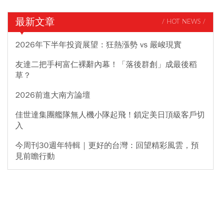
最新文章
/ HOT NEWS /
2026年下半年投資展望：狂熱漲勢 vs 嚴峻現實
友達二把手柯富仁裸辭內幕！「落後群創」成最後稻
草？
2026前進大南方論壇
佳世達集團艦隊無人機小隊起飛！鎖定美日頂級客戶切
入
今周刊30週年特輯｜更好的台灣：回望精彩風雲，預
見前瞻行動