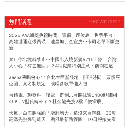
熱門話題
/ HOT ARTICLES /
2026 AAA頒獎典禮時間、票價、座位表、售票平台！
高雄世運迎張員瑛、池昌旭、金宣虎…卡司名單不斷更
新
禁止你出境就禁止…中國出入境新規9/15上路，台灣
人小心「有去無回」？4種職業特別注意：前例在這
aespa演唱會8/11台北大巨蛋登場！開唱時間、票價座
位圖、實名制規定、演唱會歌單懶人包
台積電、聯發科、聯電、群創...台股飆逾1400點叩關
45K，V型反轉來了？杜金龍先挑2檔「便當股」
天氣／白海豚強颱「增壯增大」還沒來台灣亂、36度
高溫先熱爆到這天！颱風最新路徑圖、10日報搶先看