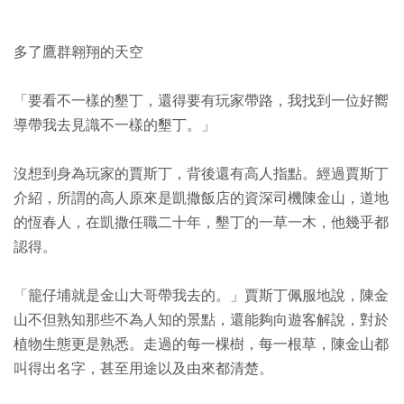
多了鷹群翱翔的天空
「要看不一樣的墾丁，還得要有玩家帶路，我找到一位好嚮
導帶我去見識不一樣的墾丁。」
沒想到身為玩家的賈斯丁，背後還有高人指點。經過賈斯丁
介紹，所謂的高人原來是凱撒飯店的資深司機陳金山，道地
的恆春人，在凱撒任職二十年，墾丁的一草一木，他幾乎都
認得。
「籠仔埔就是金山大哥帶我去的。」賈斯丁佩服地說，陳金
山不但熟知那些不為人知的景點，還能夠向遊客解說，對於
植物生態更是熟悉。走過的每一棵樹，每一根草，陳金山都
叫得出名字，甚至用途以及由來都清楚。