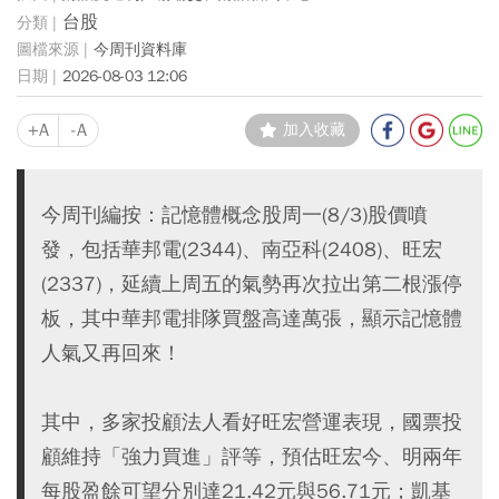
台股
今周刊資料庫
2026-08-03 12:06
+A
-A
加入收藏
今周刊編按：記憶體概念股周一(8/3)股價噴
發，包括華邦電(2344)、南亞科(2408)、旺宏
(2337)，延續上周五的氣勢再次拉出第二根漲停
板，其中華邦電排隊買盤高達萬張，顯示記憶體
人氣又再回來！
其中，多家投顧法人看好旺宏營運表現，國票投
顧維持「強力買進」評等，預估旺宏今、明兩年
每股盈餘可望分別達21.42元與56.71元；凱基