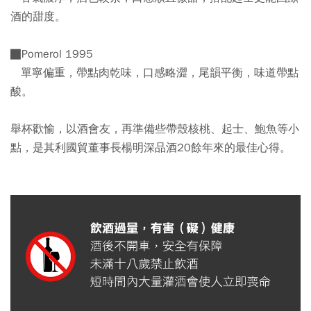
酒的甜度。
█Pomerol 1995
單寧偏重，帶點肉乾味，口感略澀，尾韻平衡，味道帶點
酸。
舉杯歡愉，以酒會友，再準備些帶殼核桃、起士、鮑魚等小
點，是其利國貿董事長楊明深品酒20餘年來的最佳心得。