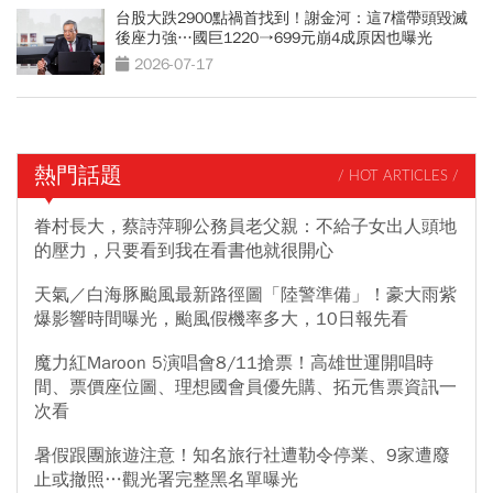
台股大跌2900點禍首找到！謝金河：這7檔帶頭毀滅
後座力強…國巨1220→699元崩4成原因也曝光
2026-07-17
熱門話題
/ HOT ARTICLES /
眷村長大，蔡詩萍聊公務員老父親：不給子女出人頭地
的壓力，只要看到我在看書他就很開心
天氣／白海豚颱風最新路徑圖「陸警準備」！豪大雨紫
爆影響時間曝光，颱風假機率多大，10日報先看
魔力紅Maroon 5演唱會8/11搶票！高雄世運開唱時
間、票價座位圖、理想國會員優先購、拓元售票資訊一
次看
暑假跟團旅遊注意！知名旅行社遭勒令停業、9家遭廢
止或撤照…觀光署完整黑名單曝光