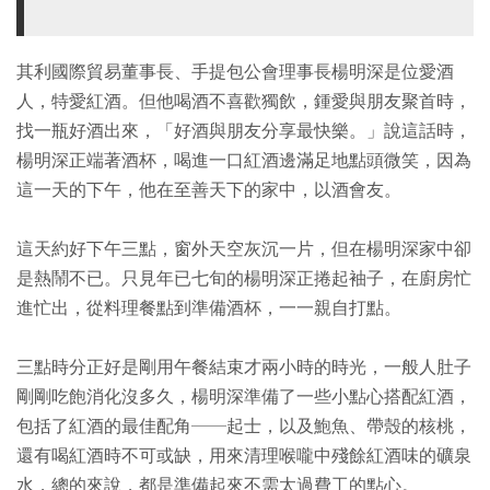
其利國際貿易董事長、手提包公會理事長楊明深是位愛酒
人，特愛紅酒。但他喝酒不喜歡獨飲，鍾愛與朋友聚首時，
找一瓶好酒出來，「好酒與朋友分享最快樂。」說這話時，
楊明深正端著酒杯，喝進一口紅酒邊滿足地點頭微笑，因為
這一天的下午，他在至善天下的家中，以酒會友。
這天約好下午三點，窗外天空灰沉一片，但在楊明深家中卻
是熱鬧不已。只見年已七旬的楊明深正捲起袖子，在廚房忙
進忙出，從料理餐點到準備酒杯，一一親自打點。
三點時分正好是剛用午餐結束才兩小時的時光，一般人肚子
剛剛吃飽消化沒多久，楊明深準備了一些小點心搭配紅酒，
包括了紅酒的最佳配角──起士，以及鮑魚、帶殼的核桃，
還有喝紅酒時不可或缺，用來清理喉嚨中殘餘紅酒味的礦泉
水，總的來說，都是準備起來不需太過費工的點心。