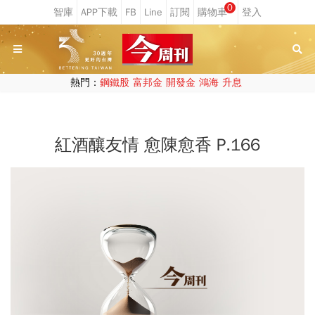
0
熱門：
鋼鐵股
富邦金
開發金
鴻海
升息
紅酒釀友情 愈陳愈香 P.166