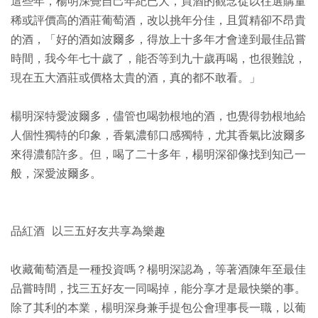
這些年，楊明深覺自己年紀已大，買酒的觀念從以往選購量
稀或評價高的酒莊葡萄酒，改以挑年分佳，且質精卻不昂貴
的酒，「好的酒如波爾多，得放上十多年才會達到最佳品嘗
時間，我今年七十歲了，能否等到九十歲再喝，也很難說，
現在五大酒莊或價格太貴的酒，真的都不敢看。」
楊明深特愛波爾多，儘管也喝勃根地的酒，也覺得勃根地給
人個性獨特的印象，香氣濃郁口感獨特，尤其香氣比波爾多
來得濃郁許多。但，喝了二十多年，楊明深卻像找到知己一
般，深愛波爾多。
品紅酒 以三五好友共享為樂趣
收藏葡萄酒是一種投資嗎？楊明深認為，等著酒陳年至最佳
品嘗時間，找三五好友一同喝掉，能分享才是最快樂的事。
除了其利的本業，楊明深身兼手提包公會理事長一職，以葡