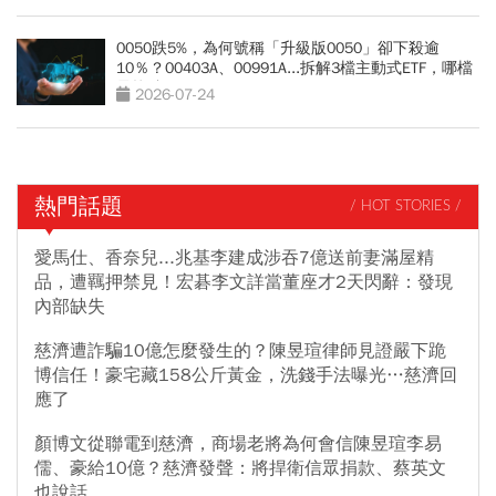
0050跌5%，為何號稱「升級版0050」卻下殺逾
10％？00403A、00991A...拆解3檔主動式ETF，哪檔
最抗跌？
2026-07-24
熱門話題
/ HOT STORIES /
愛馬仕、香奈兒...兆基李建成涉吞7億送前妻滿屋精
品，遭羈押禁見！宏碁李文詳當董座才2天閃辭：發現
內部缺失
慈濟遭詐騙10億怎麼發生的？陳昱瑄律師見證嚴下跪
博信任！豪宅藏158公斤黃金，洗錢手法曝光…慈濟回
應了
顏博文從聯電到慈濟，商場老將為何會信陳昱瑄李易
儒、豪給10億？慈濟發聲：將捍衛信眾捐款、蔡英文
也說話