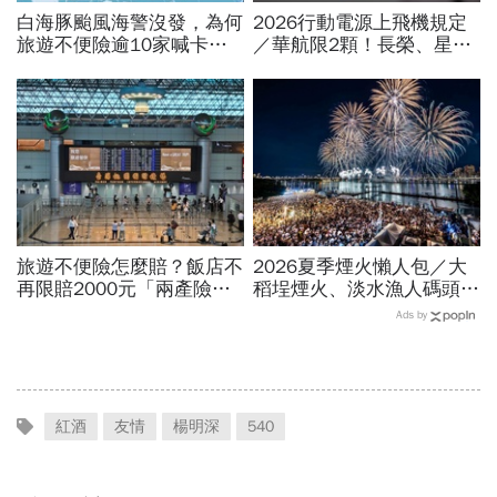
白海豚颱風海警沒發，為何
2026行動電源上飛機規定
旅遊不便險逾10家喊卡不
／華航限2顆！長榮、星
給投保？國泰、富邦、新安
宇、虎航…行動電源飛機能
東京…暫停受理產險一次看
帶幾個、托運還隨身手提？
旅遊不便險怎麼賠？飯店不
2026夏季煙火懶人包／大
再限賠2000元「兩產險」
稻埕煙火、淡水漁人碼頭、
跟進！機票住宿餐費收據怎
東石海上煙火…全台花火施
Ads by
麼報？達人教戰旅平險理賠
放時間、表演卡司、最佳觀
賞點必看
紅酒
友情
楊明深
540