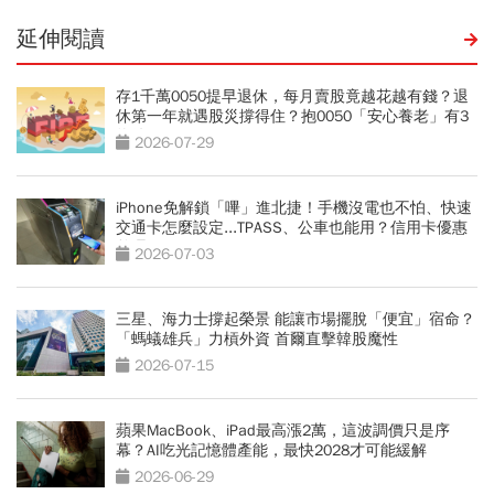
延伸閱讀
存1千萬0050提早退休，每月賣股竟越花越有錢？退
休第一年就遇股災撐得住？抱0050「安心養老」有3
條件
2026-07-29
iPhone免解鎖「嗶」進北捷！手機沒電也不怕、快速
交通卡怎麼設定...TPASS、公車也能用？信用卡優惠
整理
2026-07-03
三星、海力士撐起榮景 能讓市場擺脫「便宜」宿命？
「螞蟻雄兵」力槓外資 首爾直擊韓股魔性
2026-07-15
蘋果MacBook、iPad最高漲2萬，這波調價只是序
幕？AI吃光記憶體產能，最快2028才可能緩解
2026-06-29