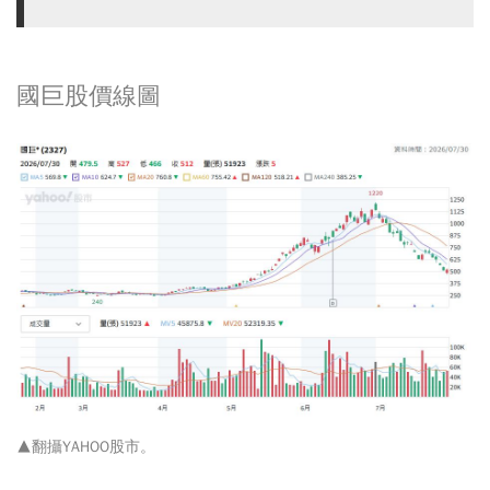
國巨股價線圖
▲翻攝
YAHOO股市
。