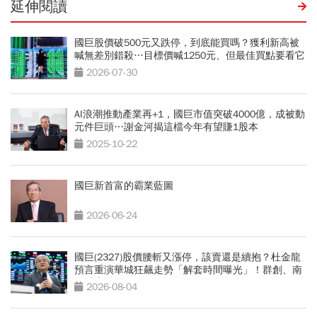
延伸閱讀
國巨股價破500元又跌停，到底能買嗎？獲利新高被
喊無差別錯殺…目標價喊1250元、但最佳買點要看它
2026-07-30
AI浪潮推動產業再+1，國巨市值突破4000億，成被動
元件巨頭…謝金河揭這檔今年有望賺1股本
2025-10-22
國巨新首富的霸業藍圖
2026-06-24
國巨(2327)股價腰斬又漲停，該賣還是續抱？杜金龍
預言重演華城狂飆走勢「解套時間曝光」！群創、南
亞科也點名
2026-08-04