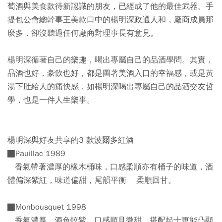
萄酒與美食款待新認識的朋友，已經成了他的最佳武器。手
提包公會總幹事王美款口中的楊明深政通人和，廠商成員那
麼多，卻沒聽過任何廠商對理事長有意見。
楊明深循著自己的樂趣，喝出專屬自己的品酒學問。其實，
品酒也好，豪飲也好，都是圖著美酒入口的幸福感，或是黃
湯下肚給人的痛快感，如楊明深喝出專屬自己的品酒交友哲
學，也是一件人生樂事。
楊明深與好友共享的3 款波爾多紅酒
█Pauillac 1989
香氣帶著濃厚的橡木桶味，口感柔順亦有桶子的味道，酒
體偏深紫紅，味道偏甜，尾韻平衡 柔順回甘。
█Monbousquet 1998
香氣濃厚，酒色較紫，口感順且微甜，搭配起士更能凸顯