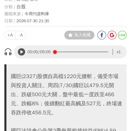
台股
今周刊資料庫
2026-07-30 21:30
+A
-A
加入收藏
00:00
/05:05
x1
國巨(2327)股價自高檔1220元腰斬，備受市場
與投資人關注。周四(7/30)國巨以479.5元開
出、跌破500元大關，盤中最低一度跌至466
元、跌幅8%；後續翻紅最高觸及527元，終場連
吞跌停收456.5元。
國巨法說會公告第2季每股稅後純益(EPS)4.59