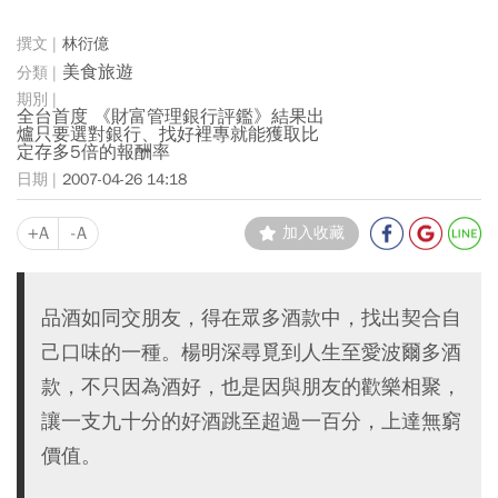
林衍億
美食旅遊
全台首度 《財富管理銀行評鑑》結果出
爐只要選對銀行、找好裡專就能獲取比
定存多5倍的報酬率
2007-04-26 14:18
+A
-A
加入收藏
品酒如同交朋友，得在眾多酒款中，找出契合自
己口味的一種。楊明深尋覓到人生至愛波爾多酒
款，不只因為酒好，也是因與朋友的歡樂相聚，
讓一支九十分的好酒跳至超過一百分，上達無窮
價值。