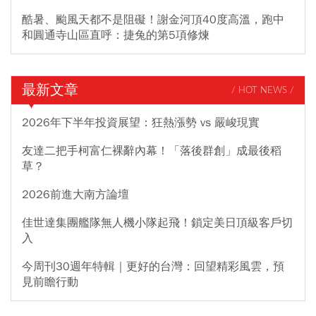
酷暑、颱風天都不是阻礙！謝金河頂40度高溫，跑中
和圓通寺山區直呼：捷兔的第5項修煉
最新文章
/ HOT NEWS /
2026年下半年投資展望：狂熱漲勢 vs 嚴峻現實
友達二把手柯富仁裸辭內幕！「落後群創」成最後稻
草？
2026前進大南方論壇
佳世達集團艦隊無人機小隊起飛！鎖定美日頂級客戶切
入
今周刊30週年特輯｜更好的台灣：回望精彩風雲，預
見前瞻行動