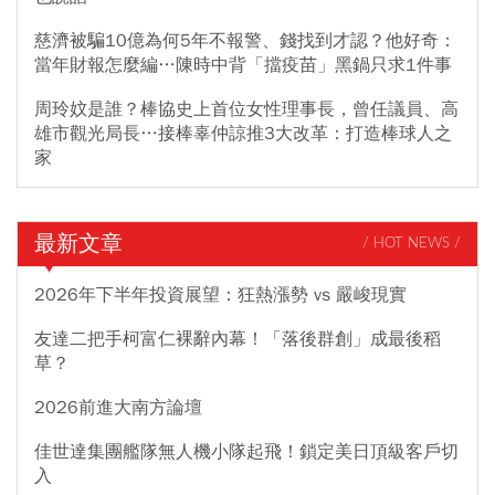
慈濟被騙10億為何5年不報警、錢找到才認？他好奇：
當年財報怎麼編…陳時中背「擋疫苗」黑鍋只求1件事
周玲妏是誰？棒協史上首位女性理事長，曾任議員、高
雄市觀光局長…接棒辜仲諒推3大改革：打造棒球人之
家
最新文章
/ HOT NEWS /
2026年下半年投資展望：狂熱漲勢 vs 嚴峻現實
友達二把手柯富仁裸辭內幕！「落後群創」成最後稻
草？
2026前進大南方論壇
佳世達集團艦隊無人機小隊起飛！鎖定美日頂級客戶切
入