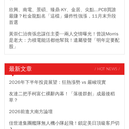
欣興、南電、景碩、臻鼎-KY、金居、尖點...PCB買誰
最賺？杜金龍點名「這檔」爆炸性強漲，11月末升段
首選
黃崇仁治喪張忠謀任主委…兩人交情曝光！曾說Morris
是老大：力積電能活都他幫我！遺屬發聲「明年定要配
股」
最新文章
/ HOT NEWS /
2026年下半年投資展望：狂熱漲勢 vs 嚴峻現實
友達二把手柯富仁裸辭內幕！「落後群創」成最後稻
草？
2026前進大南方論壇
佳世達集團艦隊無人機小隊起飛！鎖定美日頂級客戶切