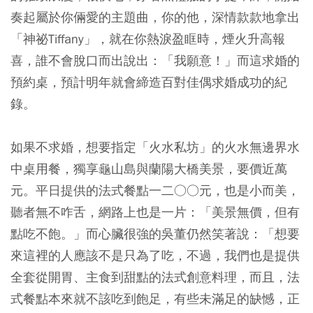
奏起屬於你倆愛的主題曲，你的他，深情款款地拿出
「神祕Tiffany」，就在你熱淚盈眶時，煙火升高報
喜，誰不會脫口而出說出：「我願意！」而這求婚的
預約桌，預計明年就會締造百對佳偶求婚成功的紀
錄。
如果不求婚，想要指定「火水私坊」的火水無邊界水
中桌用餐，獨享龜山島與蘭陽大橋美景，要價近萬
元。平日提供的法式餐點一二○○元，也是小而美，
聽者無不咋舌，網路上也是一片：「美景無價，但有
點吃不飽。」而心臟很強的吳董仍然笑著說：「想要
來這裡的人應該不是只為了吃，不過，我們也是提供
全套從開胃、主食到甜點的法式創意料理，而且，法
式餐點本來就不該吃到飽足，有些未滿足的缺憾，正