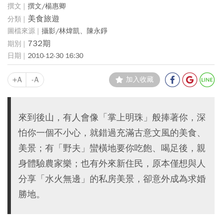
撰文/楊惠卿
美食旅遊
攝影/林煒凱、陳永錚
732期
2010-12-30 16:30
+A
-A
加入收藏
來到後山，有人會像「掌上明珠」般捧著你，深
怕你一個不小心，就錯過充滿古意文風的美食、
美景；有「野夫」蠻橫地要你吃飽、喝足後，親
身體驗農家樂；也有外來新住民，原本僅想與人
分享「水火無邊」的私房美景，卻意外成為求婚
勝地。