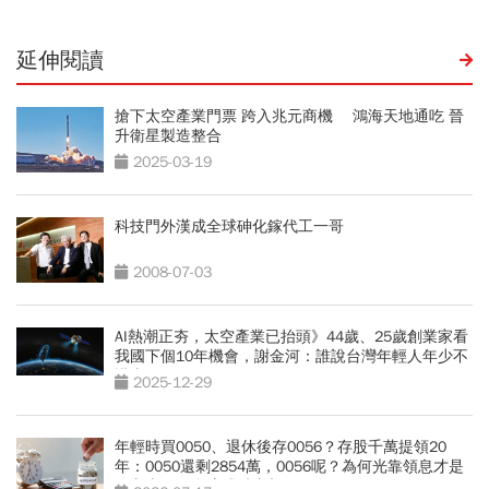
延伸閱讀
搶下太空產業門票 跨入兆元商機 鴻海天地通吃 晉
升衛星製造整合
2025-03-19
科技門外漢成全球砷化鎵代工一哥
2008-07-03
AI熱潮正夯，太空產業已抬頭》44歲、25歲創業家看
我國下個10年機會，謝金河：誰說台灣年輕人年少不
懂事？
2025-12-29
年輕時買0050、退休後存0056？存股千萬提領20
年：0050還剩2854萬，0056呢？為何光靠領息才是
吃老本…現金流殘酷真相