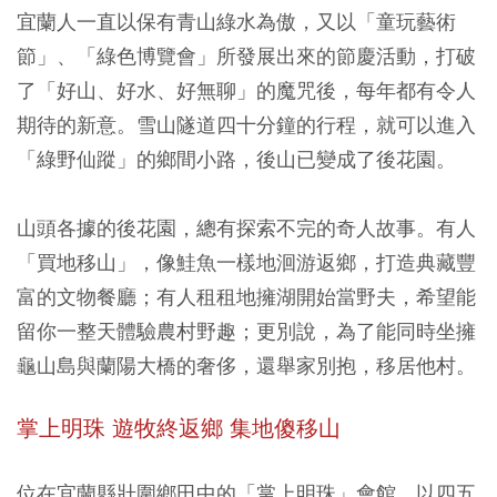
宜蘭人一直以保有青山綠水為傲，又以「童玩藝術
節」、「綠色博覽會」所發展出來的節慶活動，打破
了「好山、好水、好無聊」的魔咒後，每年都有令人
期待的新意。雪山隧道四十分鐘的行程，就可以進入
「綠野仙蹤」的鄉間小路，後山已變成了後花園。
山頭各據的後花園，總有探索不完的奇人故事。有人
「買地移山」，像鮭魚一樣地洄游返鄉，打造典藏豐
富的文物餐廳；有人租租地擁湖開始當野夫，希望能
留你一整天體驗農村野趣；更別說，為了能同時坐擁
龜山島與蘭陽大橋的奢侈，還舉家別抱，移居他村。
掌上明珠
遊牧終返鄉 集地傻移山
位在宜蘭縣壯圍鄉田中的「掌上明珠」會館，以四五