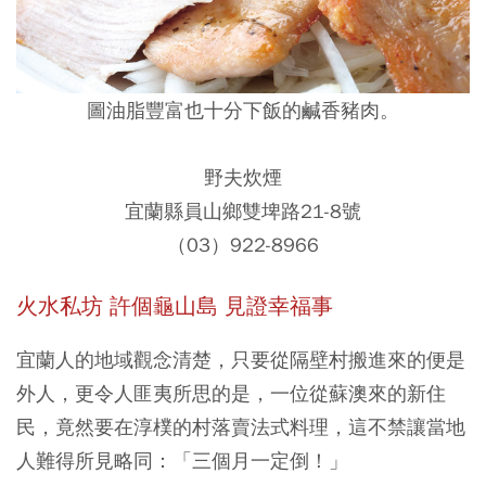
圖油脂豐富也十分下飯的鹹香豬肉。
野夫炊煙
宜蘭縣員山鄉雙埤路21-8號
（03）922-8966
火水私坊
許個龜山島 見證幸福事
宜蘭人的地域觀念清楚，只要從隔壁村搬進來的便是
外人，更令人匪夷所思的是，一位從蘇澳來的新住
民，竟然要在淳樸的村落賣法式料理，這不禁讓當地
人難得所見略同：「三個月一定倒！」