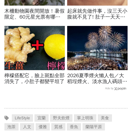
木柵動物園夜間開放！暑假
起床就先做件事，沒三天小
限定、60元星光票有哪些
腹就不見了! 肚子一天天變
動物可以看？要預約嗎？時
小！
間、門票、最佳遊園路線總
PR
整理
檸檬搭配它，臉上斑點全部
2026夏季煙火懶人包／大
消失了，小肚子都變平坦了
稻埕煙火、淡水漁人碼頭、
東石海上煙火…全台花火施
Ads by
放時間、表演卡司、最佳觀
賞點必看
LifeStyle
宜蘭
野夫炊煙
掌上明珠
美食
泡茶
人文
優雅
質感
香魚
蘭陽平原