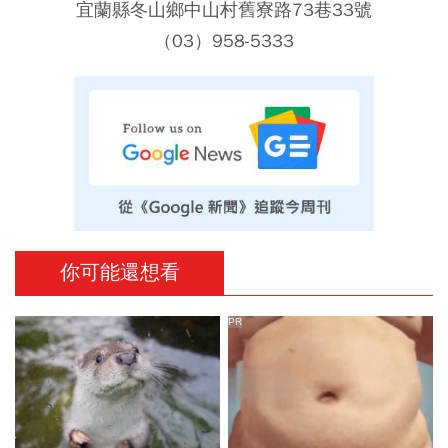
宜蘭縣冬山鄉中山村舊寮路73巷33號
（03）958-5333
你可能還想看
PR