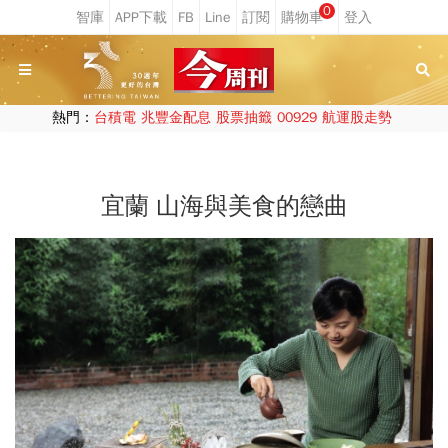
0
熱門：
台積電
兆豐金配息
股票抽籤
00929
航運股走勢
宜蘭 山海與美食的戀曲