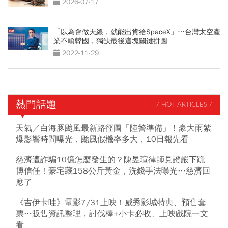
2026-07-17
「以為會做天線，就能出貨給SpaceX」…台灣太空產
業不輸韓國，獨缺最後這塊關鍵拼圖
2022-11-29
熱門話題
/ HOT ARTICLES /
天氣／白海豚颱風最新路徑圖「陸警準備」！豪大雨紫
爆影響時間曝光，颱風假機率多大，10日報先看
慈濟遭詐騙10億怎麼發生的？陳昱瑄律師見證嚴下跪
博信任！豪宅藏158公斤黃金，洗錢手法曝光…慈濟回
應了
《吉伊卡哇》電影7/31上映！威秀影城特典、預售套
票…販售資訊整理，討伐棒+小卡必收、上映戲院一文
看