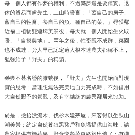
每一個人都有作夢的權利，不過築夢還是要踏實。退
休的貿易商盧先生，上山時誓言：「蓋自己的房子、
蓄自己的牲畜、養自己的魚、種自己的菜。」尋獲鄰
近福山植物雙連埤美景後，每天就一個人開始生火取
暖、「自摸農地」。兩年之後，牲畜既不成群，菜園
也不成畦，旁人早已認定這人根本連農夫都稱不上，
勉強給予「野夫」的稱謂。
榮獲不甚名譽的雅號後，「野夫」先生也開始面對現
實的思考：當理想無法完美地自力完成時，不如借用
大自然賜予的景觀，及有幸結緣的農民鄰居來協助。
於是，撿拾漂流木、伐杉木建茅屋，來客得以坐臥山
湖美景；約定自然養殖黑豬戶和魚塭提供山海味，請
農家提供有機蔬果，野食套餐菜單終於出爐了：有機