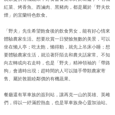
紅菜、烤香魚、西滷肉、黑豬肉，都是屬於「野夫炊
煙」的宜蘭特色飲食。
「野夫」先生希望飽食後的飲食男女，能有好心情來
體驗農家生活。想要欣賞一日變臉無數的美景，可以
坐在懶人亭；吃太飽，懶得動，就先上吊床小睡；想
要體驗農家生活，就沿著阡陌去和農夫話家常。不知
向左轉或向右走時，也是「野夫」精神領袖的「帶路
狗」會適時出現；趕時間的人可以隨手帶顆農家寄
售、屬於敦親睦鄰價的有機蔬果。
餐廳還有單車族的簽到站，讓再克一山的英雄、英雌
們，得以一紓滿腔熱血，也是單車族身心靈加油站。