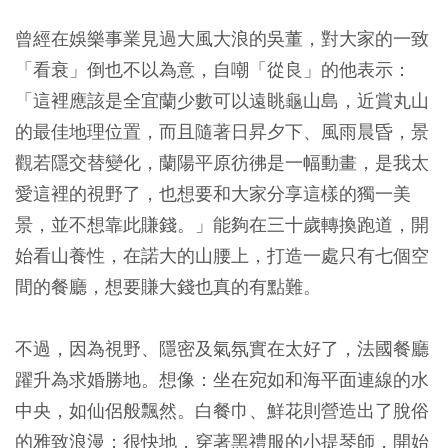
曾經在娛樂事業見過大風大浪的吳董，對大家的一致
「看衰」倒也不以為意，自嘲「從良」的他表示：
「這裡應該是全宜蘭少數可以遠眺龜山島，近賞丸山
的最佳地理位置，而且隨著日昇夕下、風雨晨昏，景
觀若隱交替變化，蘭陽平原彷彿是一幅動畫，是我太
愛這裡的視野了，也想要和大家分享這樣的獨一美
景，並不想靠此賺錢。」能夠在三十歲轉換跑道，開
始看山養性，在諾大的山腰上，打造一處只有七個空
間的餐廳，想要賺大錢也真的有點難。
不過，因為視野、隱密及氣氛實在太好了，法國餐廳
躍升為求婚勝地。想像：坐在宛如和海平面連線的水
中央，如仙侶般飄然。白餐巾、鮮花則營造出了脫俗
的雅致浪漫；很快地，穿著黑禮服的小提琴師，開始