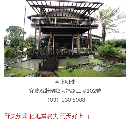
掌上明珠
宜蘭縣壯圍鄉大福路二段102號
（03）930-8988
野夫炊煙
租地當農夫 雨天好上山