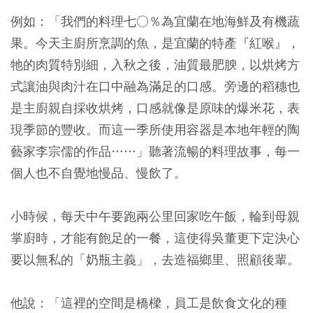
例如：「我們的料理七○％為宜蘭在地海鮮及有機蔬
果。今天主廚所烹調的魚，是宜蘭的特產『紅喉』，
牠的肉質特別細，入秋之後，油質最肥腴，以烘烤方
式讓油與肉汁在口中融為滿足的口感。旁邊的稻穗也
是主廚親自採收烘烤，口感就像是原味的爆米花，表
現季節的豐收。而這一季所使用容器是本地年輕的陶
藝家李宗儒的作品……」聽著流暢的料理故事，每一
個人也不自覺地慢品、慢飲了。
小時候，每天中午要跑兩公里回家吃午飯，輪到母親
掌廚時，才能有飽足的一餐，這使得吳董更下定決心
要以無私的「奶瓶主義」，去造福鄉里、照顧後輩。
他說：「這裡的空間是橋樑，員工是飲食文化的種