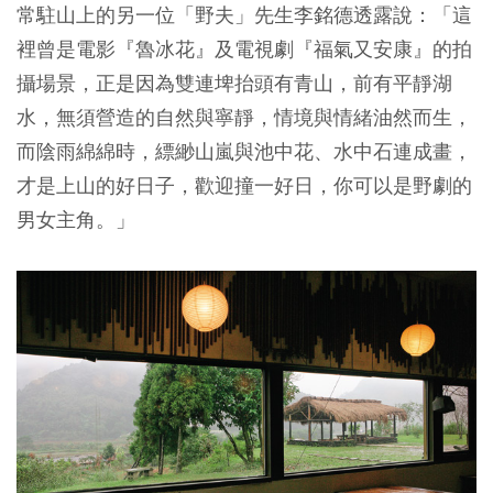
常駐山上的另一位「野夫」先生李銘德透露說：「這
裡曾是電影『魯冰花』及電視劇『福氣又安康』的拍
攝場景，正是因為雙連埤抬頭有青山，前有平靜湖
水，無須營造的自然與寧靜，情境與情緒油然而生，
而陰雨綿綿時，縹緲山嵐與池中花、水中石連成畫，
才是上山的好日子，歡迎撞一好日，你可以是野劇的
男女主角。」