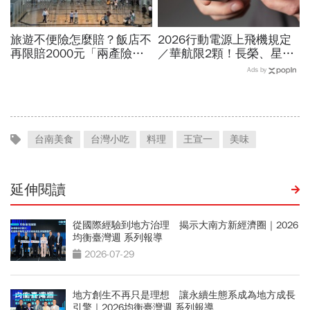
旅遊不便險怎麼賠？飯店不
2026行動電源上飛機規定
再限賠2000元「兩產險」
／華航限2顆！長榮、星
跟進！機票住宿餐費收據怎
宇、虎航…行動電源飛機能
Ads by
麼報？達人教戰旅平險理賠
帶幾個、托運還隨身手提？
台南美食
台灣小吃
料理
王宣一
美味
延伸閱讀
從國際經驗到地方治理 揭示大南方新經濟圈｜2026
均衡臺灣週 系列報導
2026-07-29
地方創生不再只是理想 讓永續生態系成為地方成長
引擎｜2026均衡臺灣週 系列報導