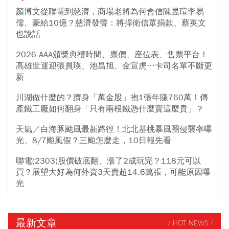
顏博文從聯電到慈濟，商場老將為何會信陳昱瑄李易
儒、豪給10億？慈濟發聲：將捍衛信眾捐款、蔡英文
也說話
2026 AAA頒獎典禮時間、票價、座位表、售票平台！
高雄世運迎張員瑛、池昌旭、金宣虎…卡司名單不斷更
新
川湖做什麼的？躋身「萬金股」抱1張年賺760萬！傳
產鐵工廠如何翻身「只有兩根鐵憑什麼賣這麼貴」？
天氣／白海豚颱風最新路徑！北北基桃暴風圈侵襲率曝
光、8/7颱風假？三颱怎麼走，10日報先看
聯電(2303)股價破底翻、漲了2成玩完？118元可以
買？展望大好為何外資3天賣超14.6萬張，可能原因曝
光
最新文章
/ HOT NEWS /