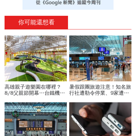
你可能還想看
高雄親子遊樂園在哪裡？
暑假跟團旅遊注意！知名旅
8/8父親節開幕…台鐵機廠
行社遭勒令停業、9家遭廢
變身遊樂園，30項設施要
止或撤照…觀光署完整黑名
門票嗎？營業時間、交通一
單曝光
文看