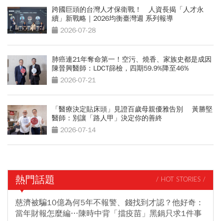
跨國巨頭的台灣人才保衛戰！ 人資長揭「人才永
續」新戰略｜2026均衡臺灣週 系列報導
2026-07-28
肺癌連21年奪命第一！空污、燒香、家族史都是成因
陳晉興醫師：LDCT篩檢，四期59.9%降至46%
2026-07-21
「醫療決定貼床頭」見證百歲母親優雅告別 黃勝堅
醫師：別讓「路人甲」決定你的善終
2026-07-14
熱門話題
/ HOT STORIES /
慈濟被騙10億為何5年不報警、錢找到才認？他好奇：
當年財報怎麼編…陳時中背「擋疫苗」黑鍋只求1件事