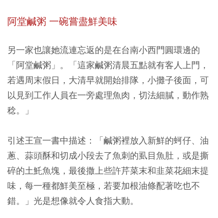
阿堂鹹粥
一碗嘗盡鮮美味
另一家也讓她流連忘返的是在台南小西門圓環邊的
「阿堂鹹粥」。「這家鹹粥清晨五點就有客人上門，
若遇周末假日，大清早就開始排隊，小攤子後面，可
以見到工作人員在一旁處理魚肉，切法細膩，動作熟
稔。」
引述王宣一書中描述：「鹹粥裡放入新鮮的蚵仔、油
蔥、蒜頭酥和切成小段去了魚刺的虱目魚肚，或是撕
碎的土魠魚塊，最後撒上些許芹菜末和韭菜花細末提
味，每一種都鮮美至極，若要加根油條配著吃也不
錯。」光是想像就令人食指大動。