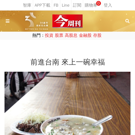
0
熱門：
投資
股票
高股息
金融股
存股
前進台南 來上一碗幸福