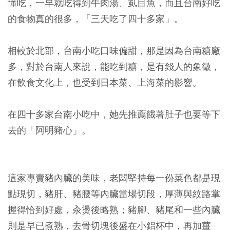
懂吃，一早就吃得到牛肉湯、虱目魚，而且台南好吃
的食物真的很多，「三天吃了四十多家」。
相較於北部，台南小吃口味偏甜，那是因為台南糖廠
多，對於台南人來說，能吃到糖，是有錢人的象徵，
在飲食文化上，也受到日本菜、上海菜的影響。
在四十多家台南小吃中，她先推薦餓著肚子也要等下
去的「阿明豬心」。
這家專賣豬內臟的美味，老闆堅持每一份菜色都是現
點現切，豬肝、豬腰等內臟當場切段，厚薄與紋路掌
握得恰到好處，汆燙後略熟；豬腳、豬尾和一些內臟
則是早已煮熟，去骨切塊後盛在小鋁杯中，再加薑