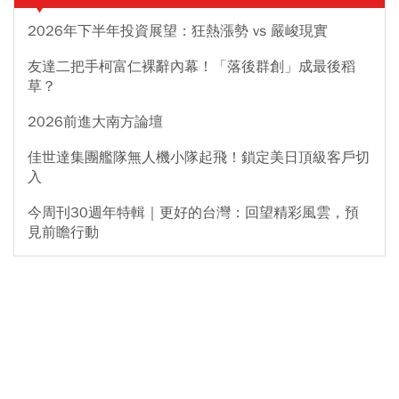
2026年下半年投資展望：狂熱漲勢 vs 嚴峻現實
友達二把手柯富仁裸辭內幕！「落後群創」成最後稻
草？
2026前進大南方論壇
佳世達集團艦隊無人機小隊起飛！鎖定美日頂級客戶切
入
今周刊30週年特輯｜更好的台灣：回望精彩風雲，預
見前瞻行動