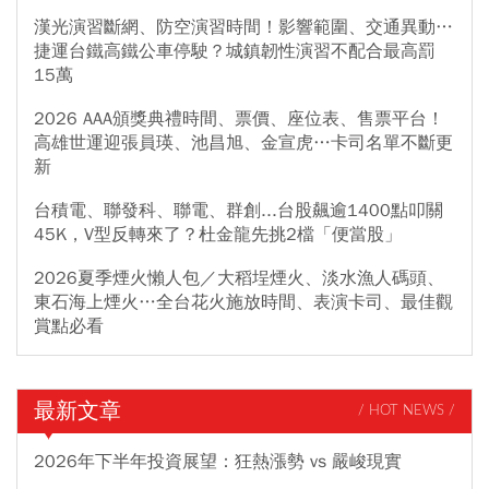
漢光演習斷網、防空演習時間！影響範圍、交通異動…
捷運台鐵高鐵公車停駛？城鎮韌性演習不配合最高罰
15萬
2026 AAA頒獎典禮時間、票價、座位表、售票平台！
高雄世運迎張員瑛、池昌旭、金宣虎…卡司名單不斷更
新
台積電、聯發科、聯電、群創...台股飆逾1400點叩關
45K，V型反轉來了？杜金龍先挑2檔「便當股」
2026夏季煙火懶人包／大稻埕煙火、淡水漁人碼頭、
東石海上煙火…全台花火施放時間、表演卡司、最佳觀
賞點必看
最新文章
/ HOT NEWS /
2026年下半年投資展望：狂熱漲勢 vs 嚴峻現實