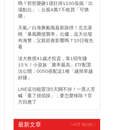
嗎？郭哲榮砸1億狂掃1100張揭「出
場點位」：台股4萬7不敢買「可憐
哪」
天氣／白海豚颱風最新路徑！北北基
桃「暴風圈侵襲率」出爐，這天估發
布海警，父親節會影響嗎？10日報先
看
淡大教授41歲才投資，靠1招年賺
15％！小資族「勝率最高」ETF配置
法公開：0050搭配這1種「越簡單越
好賺」
LINE這功能置頂5天關不掉！一票人苦
喊「看了很煩躁」，要怎麼移除？官
方回應了
最新文章
/ HOT NEWS /