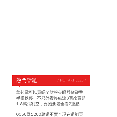
熱門話題
/ HOT ARTICLES /
華邦電可以買嗎？財報亮眼股價卻吞
半根跌停…不只外資終結連3買改賣超
1.8萬張利空，要抱要殺全看2重點
0050賺1200萬還不賣？現在還能買