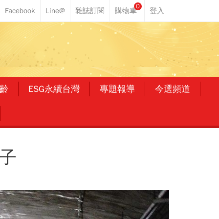
0
齡
ESG永續台灣
專題報導
今選頻道
子