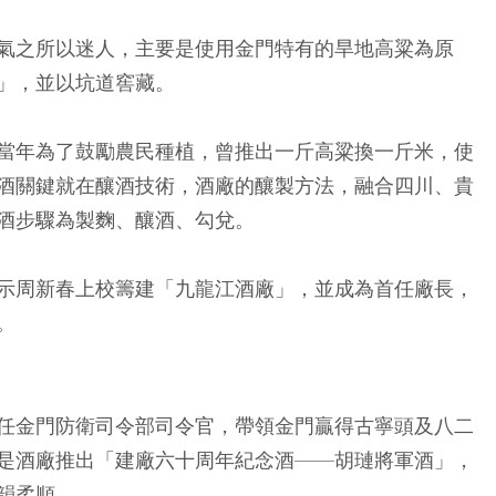
氣之所以迷人，主要是使用金門特有的旱地高粱為原
」，並以坑道窖藏。
當年為了鼓勵農民種植，曾推出一斤高粱換一斤米，使
酒關鍵就在釀酒技術，酒廠的釀製方法，融合四川、貴
酒步驟為製麴、釀酒、勾兌。
示周新春上校籌建「九龍江酒廠」，並成為首任廠長，
。
任金門防衛司令部司令官，帶領金門贏得古寧頭及八二
是酒廠推出「建廠六十周年紀念酒——胡璉將軍酒」，
韻柔順。