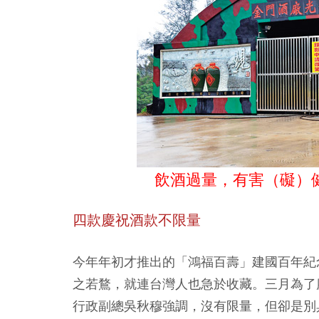
飲酒過量，有害（礙）
四款慶祝酒款不限量
今年年初才推出的「鴻福百壽」建國百年紀
之若鶩，就連台灣人也急於收藏。三月為了
行政副總吳秋穆強調，沒有限量，但卻是別