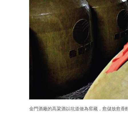
金門酒廠的高粱酒以坑道做為窖藏，愈儲放愈香