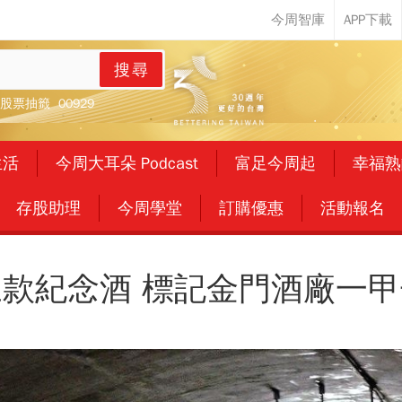
搜尋
股票抽籤
00929
生活
今周大耳朵 Podcast
富足今周起
幸福熟
存股助理
今周學堂
訂購優惠
活動報名
三款紀念酒 標記金門酒廠一甲