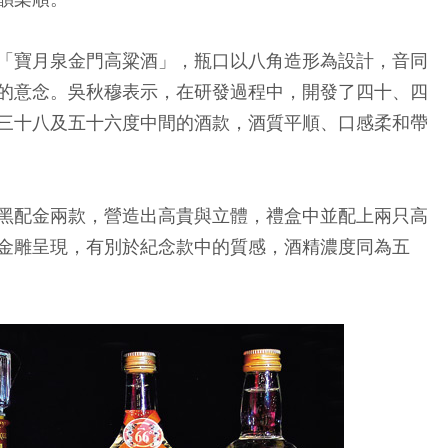
「寶月泉金門高粱酒」，瓶口以八角造形為設計，音同
的意念。吳秋穆表示，在研發過程中，開發了四十、四
三十八及五十六度中間的酒款，酒質平順、口感柔和帶
黑配金兩款，營造出高貴與立體，禮盒中並配上兩只高
金雕呈現，有別於紀念款中的質感，酒精濃度同為五