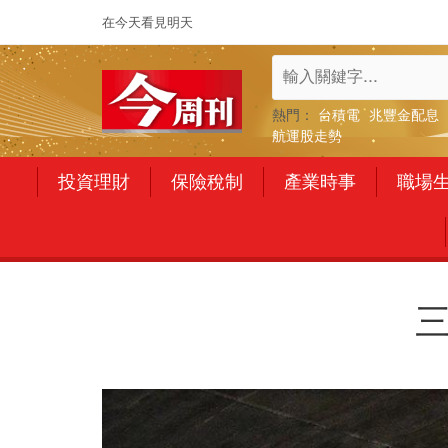
在今天看見明天
熱門：
台積電
兆豐金配息
航運股走勢
投資理財
保險稅制
產業時事
職場