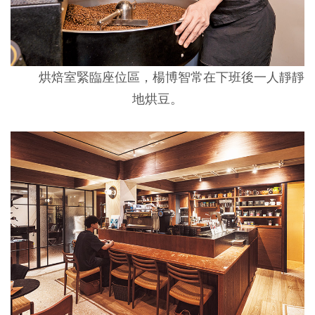
烘焙室緊臨座位區，楊博智常在下班後一人靜靜
地烘豆。