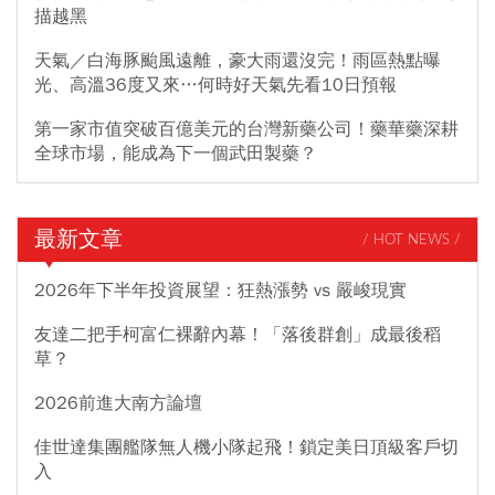
描越黑
天氣／白海豚颱風遠離，豪大雨還沒完！雨區熱點曝
光、高溫36度又來…何時好天氣先看10日預報
第一家市值突破百億美元的台灣新藥公司！藥華藥深耕
全球市場，能成為下一個武田製藥？
最新文章
/ HOT NEWS /
2026年下半年投資展望：狂熱漲勢 vs 嚴峻現實
友達二把手柯富仁裸辭內幕！「落後群創」成最後稻
草？
2026前進大南方論壇
佳世達集團艦隊無人機小隊起飛！鎖定美日頂級客戶切
入