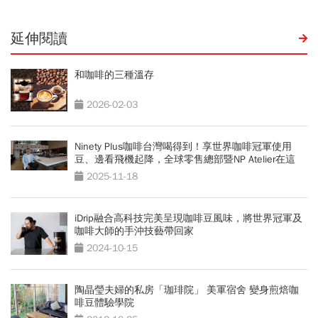
延伸閱讀
和咖啡的三種溫存
2026-02-03
Ninety Plus咖啡台灣喝得到！享世界咖啡冠軍使用
豆、邊看飛機起降，全球零售總部暨NP Atelier在這
2025-11-18
iDrip融合高科技完美呈現咖啡豆風味，將世界冠軍及
咖啡大師的手沖技藝帶回家
2024-10-15
陶晶瑩夫婦的私房「珈琲院」 美軍宿舍 變身煎焙咖
啡豆體驗學院