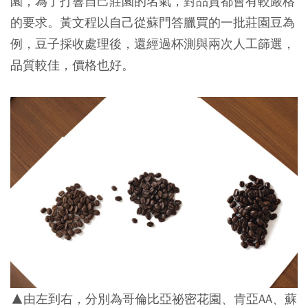
園，為了打響自己莊園的名氣，對品質都會有較嚴格
的要求。黃文程以自己從蘇門答臘買的一批莊園豆為
例，豆子採收處理後，還經過杯測與兩次人工篩選，
品質較佳，價格也好。
▲由左到右，分別為哥倫比亞祕密花園、肯亞AA、蘇