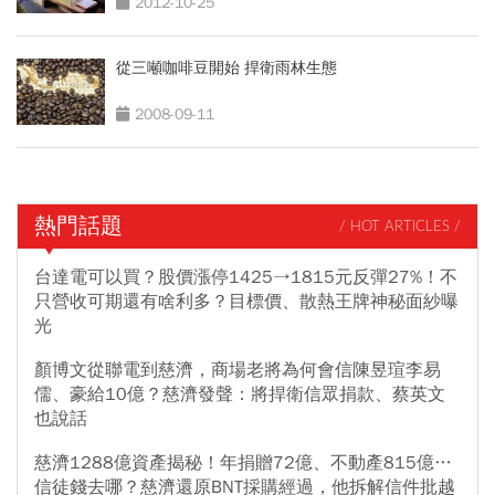
2012-10-25
從三噸咖啡豆開始 捍衛雨林生態
2008-09-11
熱門話題
/ HOT ARTICLES /
台達電可以買？股價漲停1425→1815元反彈27%！不
只營收可期還有啥利多？目標價、散熱王牌神秘面紗曝
光
顏博文從聯電到慈濟，商場老將為何會信陳昱瑄李易
儒、豪給10億？慈濟發聲：將捍衛信眾捐款、蔡英文
也說話
慈濟1288億資產揭秘！年捐贈72億、不動產815億…
信徒錢去哪？慈濟還原BNT採購經過，他拆解信件批越