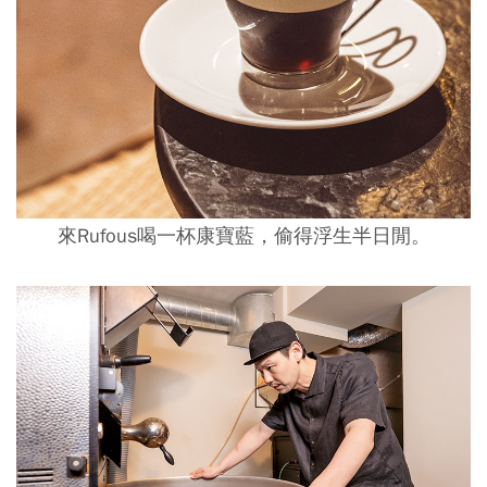
來Rufous喝一杯康寶藍，偷得浮生半日閒。