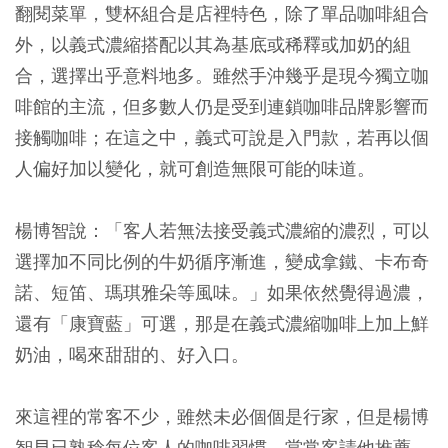
翻閱菜單，雙杯組合是店裡特色，除了單品咖啡組合
外，以義式濃縮搭配以其為基底或稀釋或加奶的組
合，選擇出乎意料地多。雖然手沖幾乎是現今獨立咖
啡館的主流，但多數人仍是受到連鎖咖啡品牌影響而
接觸咖啡；在這之中，義式可說是入門款，若再以個
人偏好加以變化，就可創造無限可能的味道。
楊博智說：「客人若無法接受義式濃縮的濃烈，可以
選擇加不同比例的牛奶循序漸進，變成拿鐵、卡布奇
諾、短笛、瑪琪雅朵等風味。」如果依然覺得過濃，
還有「康寶藍」可選，那是在義式濃縮咖啡上加上鮮
奶油，喝來甜甜的、好入口。
來這裡的常客不少，雖然未必個個是行家，但是楊博
智早已熟稔每位客人的咖啡習慣。當常客請他推薦，