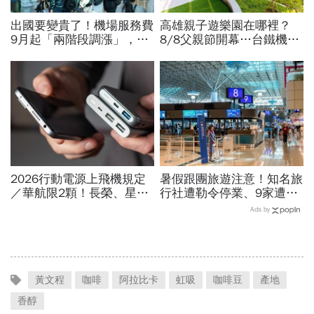
出國要變貴了！機場服務費
高雄親子遊樂園在哪裡？
9月起「兩階段調漲」，轉
8/8父親節開幕…台鐵機廠
機旅客同步調整…漲多少？
變身遊樂園，30項設施要
上路時間曝光
門票嗎？營業時間、交通一
文看
2026行動電源上飛機規定
暑假跟團旅遊注意！知名旅
／華航限2顆！長榮、星
行社遭勒令停業、9家遭廢
宇、虎航…行動電源飛機能
止或撤照…觀光署完整黑名
Ads by
帶幾個、托運還隨身手提？
單曝光
黃文程
咖啡
阿拉比卡
虹吸
咖啡豆
產地
香醇