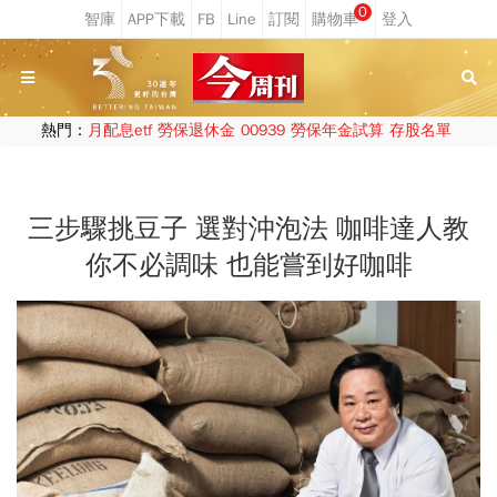
0
熱門：
月配息etf
勞保退休金
00939
勞保年金試算
存股名單
三步驟挑豆子 選對沖泡法 咖啡達人教
你不必調味 也能嘗到好咖啡