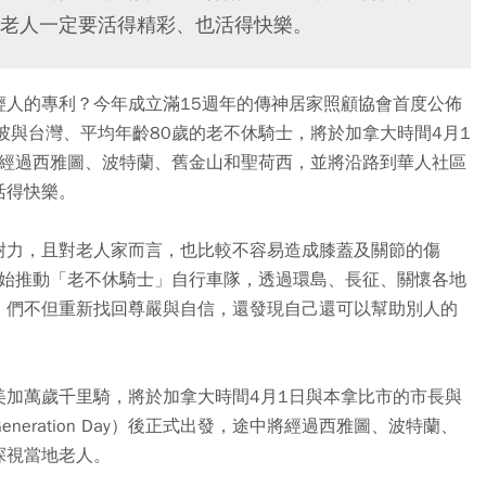
老人一定要活得精彩、也活得快樂。
輕人的專利？今年成立滿15週年的傳神居家照顧協會首度公佈
坡與台灣、平均年齡80歲的老不休騎士，將於加拿大時間4月1
將經過西雅圖、波特蘭、舊金山和聖荷西，並將沿路到華人社區
活得快樂。
耐力，且對老人家而言，也比較不容易造成膝蓋及關節的傷
開始推動「老不休騎士」自行車隊，透過環島、長征、關懷各地
」們不但重新找回尊嚴與自信，還發現自己還可以幫助別人的
美加萬歲千里騎，將於加拿大時間4月1日與本拿比市的市長與
lden Generation Day）後正式出發，途中將經過西雅圖、波特蘭、
探視當地老人。