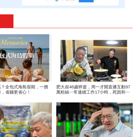
抓？全包式海島假期，一價
肥大叔46歲猝逝，周一才開直播互動97
樂，省錢更省心！
萬粉絲…常連續工作17小時，死因和爆
瘦有關？體重異常減輕9警訊
PR