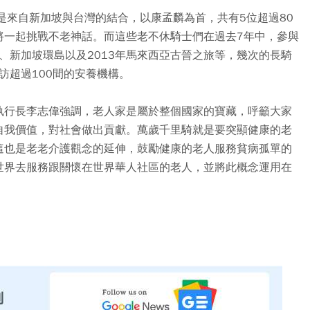
是來自新加坡與台灣的結合，以康孟麟為首，共有5位超過80
，將一起挑戰不老神話。而這些老不休騎士們在過去7年中，參與
公里、新加坡環島以及2013年馬來西亞古晉之旅等，幾次的長騎
訪超過100間的安養機構。
執行長李志偉強調，老人家是屬於整個國家的寶藏，呼籲大家
自我價值，對社會做出貢獻。萬歲千里騎就是要突顯健康的老
這也是老老介護觀念的延伸，鼓勵健康的老人服務貧病孤單的
世界去服務跟關懷在世界華人社區的老人，並將此概念運用在