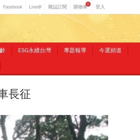
0
齡
ESG永續台灣
專題報導
今選頻道
車長征