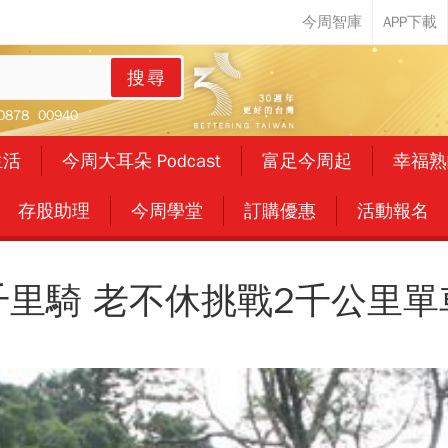
搜尋
0878
00940
生活
今周大耳朵 Podcast
富足今周起
幸福熟
存股助理
今周學堂
訂購優惠
活動報名
千里騎 老不休挑戰2千公里單