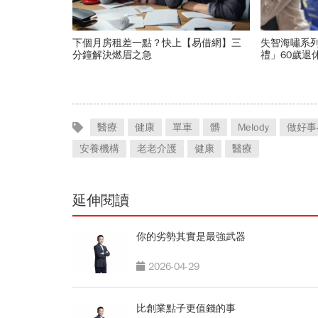
下個月房租差一點？快上【易借網】三
失智海嘯系
分鐘解決燃眉之急
禮」60歲退
補家庭關係
醫療
健康
單車
髒
Melody
做好事
安養機構
老老介護
健康
醫療
延伸閱讀
你的劣勢其實是最強武器
2026-04-29
比創業點子更值錢的事