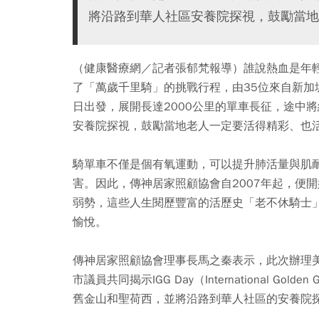
將沿路到華人社區安養院探視，鼓勵當地
（健康醫療網／記者張郁梵報導）誰說熱血是年
了「萬歲千里騎」的挑戰行程，由35位來自新加
日出發，展開長達2000公里的單車長征，途中
安養院探視，鼓勵當地老人一定要活得精彩、也
騎單車不僅是個有氧運動，可以提升肺活量與肌
害。因此，傳神居家照顧協會自2007年起，便
弱勢，這些人生閱歷豐富的活歷史「老不休騎士
愉悅。
傳神居家照顧協會理事長馬之秦表示，此次辦理
市議員共同揭示IGG Day（International Go
舊金山和聖荷西，並將沿路到華人社區的安養院