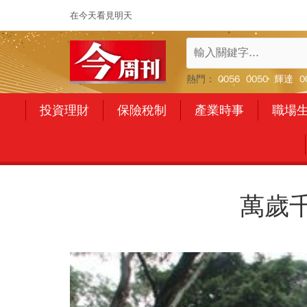
在今天看見明天
熱門：
0056
0050
輝達
0
投資理財
保險稅制
產業時事
職場
萬歲