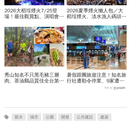
2026大稻埕煙火7/25登
2026夏季煙火懶人包／大
場！最佳觀賞點、演唱會卡
稻埕煙火、淡水漁人碼頭、
司…大稻埕夏日節煙火施放
東石海上煙火…全台花火施
時間、蜘蛛人無人機燈光秀
放時間、表演卡司、最佳觀
場次
賞點必看
秀山知名不只黑毛豬三層
暑假跟團旅遊注意！知名旅
肉、茶油鷄品質佳全台第
行社遭勒令停業、9家遭廢
一！謝金河站在拔刀爾山
止或撤照…觀光署完整黑名
Ads by
頂、想著秀山美食...探訪熱
單曝光
門登山路線
親水
城市
公園
開發
公共建設
建築