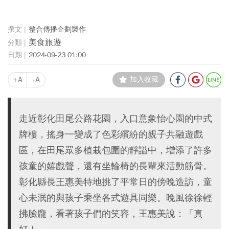
整合傳播企劃製作
美食旅遊
2024-09-23 01:00
+A
-A
加入收藏
走近彰化田尾公路花園，入口意象怡心園的中式
牌樓，搖身一變成了色彩繽紛的親子共融遊戲
區，在田尾眾多植栽包圍的靜謚中，增添了許多
孩童的嬉戲聲，還有坐輪椅的長輩來活動筋骨。
彰化縣長王惠美特地挑了平常日的傍晚造訪，童
心未泯的與孩子乘坐各式遊具同樂。晚風徐徐輕
拂臉龐，看著孩子們的笑容，王惠美說：「真