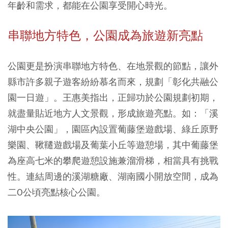
年齡和需求，都能在公園享受開心時光。
串聯地方特色，公園成為旅遊新亮點
公園更是扮演串聯地方特色、在地景觀的節點，讓外
縣市許多親子遊客紛紛慕名而來，規劃「彰化共融公
園一日遊」。王惠美指出，正歸功於公園規劃初期，
就盡量貼近地方人文景觀，形成旅遊亮點。如：「溪
湖中央公園」，園區內設置葡藤堡遊戲場、綠丘原野
樂園、鞦韆遊戲場及葡葉小丘等遊憩場，其中葡藤堡
為座高七米的攀爬遊憩設施兼溜滑梯，相當具有挑戰
性。連結周邊的溪湖糖廠、湖南國小開放空間，成為
二O公頃亮點核心公園。