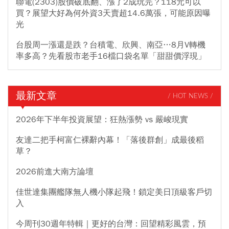
聯電(2303)股價破底翻、漲了2成玩完？118元可以
買？展望大好為何外資3天賣超14.6萬張，可能原因曝
光
台股周一漲還是跌？台積電、欣興、南亞…8月V轉機
率多高？先看股市老手16檔口袋名單「甜甜價浮現」
最新文章
/ HOT NEWS /
2026年下半年投資展望：狂熱漲勢 vs 嚴峻現實
友達二把手柯富仁裸辭內幕！「落後群創」成最後稻
草？
2026前進大南方論壇
佳世達集團艦隊無人機小隊起飛！鎖定美日頂級客戶切
入
今周刊30週年特輯｜更好的台灣：回望精彩風雲，預