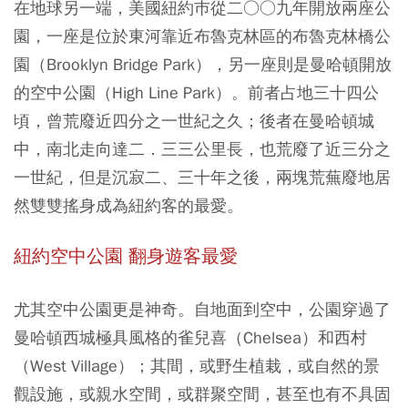
在地球另一端，美國紐約巿從二○○九年開放兩座公
園，一座是位於東河靠近布魯克林區的布魯克林橋公
園（Brooklyn Bridge Park），另一座則是曼哈頓開放
的空中公園（High Line Park）。前者占地三十四公
頃，曾荒廢近四分之一世紀之久；後者在曼哈頓城
中，南北走向達二．三三公里長，也荒廢了近三分之
一世紀，但是沉寂二、三十年之後，兩塊荒蕪廢地居
然雙雙搖身成為紐約客的最愛。
紐約空中公園 翻身遊客最愛
尤其空中公園更是神奇。自地面到空中，公園穿過了
曼哈頓西城極具風格的雀兒喜（Chelsea）和西村
（West Village）；其間，或野生植栽，或自然的景
觀設施，或親水空間，或群聚空間，甚至也有不具固