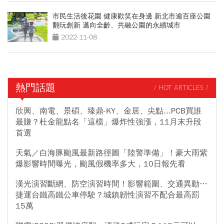
市民生活後花園 健康歡笑在身邊 新北市逾百座公園
翻玩創新 邁向全齡、共融公園的永續城市
2022-11-08
熱門話題
/ HOT ARTICLES /
欣興、南電、景碩、臻鼎-KY、金居、尖點...PCB買誰
最賺？杜金龍點名「這檔」爆炸性強漲，11月末升段
首選
天氣／白海豚颱風最新路徑圖「陸警準備」！豪大雨紫
爆影響時間曝光，颱風假機率多大，10日報先看
漢光演習斷網、防空演習時間！影響範圍、交通異動…
捷運台鐵高鐵公車停駛？城鎮韌性演習不配合最高罰
15萬