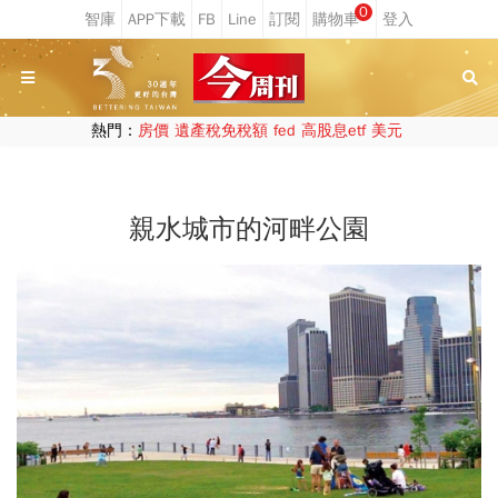
0
熱門：
房價
遺產稅免稅額
fed
高股息etf
美元
親水城市的河畔公園