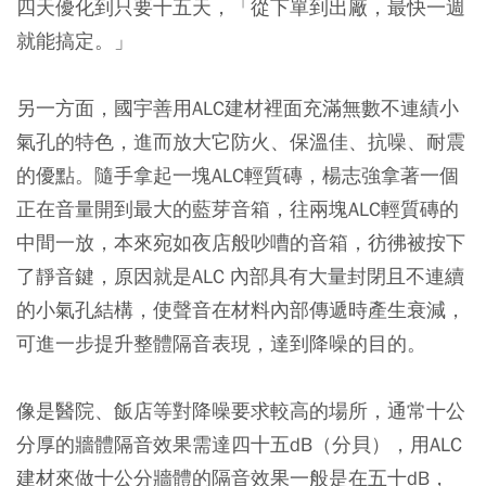
四天優化到只要十五天，「從下單到出廠，最快一週
就能搞定。」
另一方面，國宇善用ALC建材裡面充滿無數不連績小
氣孔的特色，進而放大它防火、保溫佳、抗噪、耐震
的優點。隨手拿起一塊ALC輕質磚，楊志強拿著一個
正在音量開到最大的藍芽音箱，往兩塊ALC輕質磚的
中間一放，本來宛如夜店般吵嘈的音箱，彷彿被按下
了靜音鍵，原因就是ALC 內部具有大量封閉且不連續
的小氣孔結構，使聲音在材料內部傳遞時產生衰減，
可進一步提升整體隔音表現，達到降噪的目的。
像是醫院、飯店等對降噪要求較高的場所，通常十公
分厚的牆體隔音效果需達四十五dB（分貝），用ALC
建材來做十公分牆體的隔音效果一般是在五十dB，