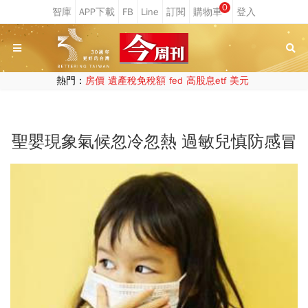
0
熱門：
房價
遺產稅免稅額
fed
高股息etf
美元
聖嬰現象氣候忽冷忽熱 過敏兒慎防感冒