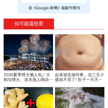
你可能還想看
PR
2026夏季煙火懶人包／大
起床就先做件事，沒三天小
稻埕煙火、淡水漁人碼頭、
腹就不見了! 肚子一天天變
東石海上煙火…全台花火施
小！
放時間、表演卡司、最佳觀
PR
賞點必看