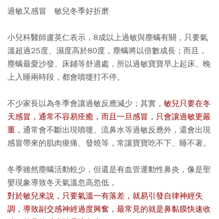
過敏又感冒 敏兒冬季好折磨
小兒科醫師盧英仁表示，8成以上過敏與塵螨有關，只要氣
溫超過25度、濕度高於80度，塵螨將以倍數成長；而且，
塵螨最愛沙發、床鋪等舒適處，所以過敏寶寶早上起床、晚
上入睡兩時段，都會噴嚏打不停。
不少家長以為冬季會讓過敏反應減少；其實，
敏兒只要在冬
天感冒，通常不容易痊癒，而且一旦感冒，只會讓過敏更嚴
重
，通常會不斷出現噴嚏、流鼻水等過敏反應外，還會出現
感冒帶來的肌肉痠痛、發燒等，常讓寶寶吃不下、睡不著。
冬季雖然塵螨活動較少，但還是有血管運動性鼻炎，像是聖
嬰現象導致冬天氣溫忽高忽低，
對於敏兒來說，只要氣溫一有落差，就易引發自律神經失
調，導致副交感神經過度興奮，最常見的就是鼻黏膜快速收