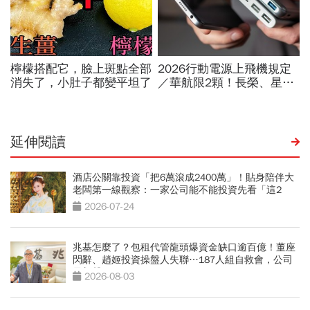
延伸閱讀
酒店公關靠投資「把6萬滾成2400萬」！貼身陪伴大
老闆第一線觀察：一家公司能不能投資先看「這2
點」
2026-07-24
兆基怎麼了？包租代管龍頭爆資金缺口逾百億！董座
閃辭、趙姬投資操盤人失聯…187人組自救會，公司
最新聲明
2026-08-03