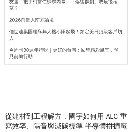
友達二把手柯富仁裸辭內幕！「落後群創」成最後稻
草？
2026前進大南方論壇
佳世達集團艦隊無人機小隊起飛！鎖定美日頂級客戶切
入
今周刊30週年特輯｜更好的台灣：回望精彩風雲，預
見前瞻行動
從建材到工程解方，國宇如何用 ALC 重
寫效率、隔音與減碳標準 半導體拼擴廠