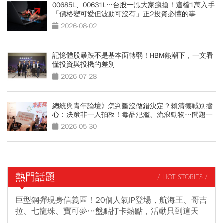
00685L、00631L…台股一漲大家瘋搶！這檔1萬入手
「價格變可愛但波動可沒有」正2投資必懂的事
2026-08-02
記憶體股暴跌不是基本面轉弱！HBM熱潮下，一文看
懂投資與投機的差別
2026-07-28
總統與青年論壇》怎判斷沒做錯決定？賴清德喊別擔
心：決策非一人拍板！毒品氾濫、流浪動物…問題一
一拆招
2026-05-30
熱門話題
/ HOT STORIES /
巨型鋼彈現身信義區！20個人氣IP登場，航海王、哥吉
拉、七龍珠、寶可夢…盤點打卡熱點，活動只到這天