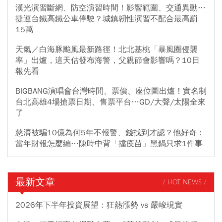
漢光演習斷網、防空演習時間！影響範圍、交通異動…
捷運台鐵高鐵公車停駛？城鎮韌性演習不配合最高罰
15萬
天氣／白海豚颱風最新路徑！北北基桃「暴風圈侵襲
率」出爐，這天估發布海警，父親節會影響嗎？10日
報先看
BIGBANG演唱會台灣時間、票價、座位圖出爐！實名制
台北高雄4場搶票日期、售票平台…GD/大聲/太陽全來
了
慈濟被騙10億為何5年不報警、錢找到才認？他好奇：
當年財報怎麼編…陳時中背「擋疫苗」黑鍋只求1件事
最新文章
/ HOT NEWS /
2026年下半年投資展望：狂熱漲勢 vs 嚴峻現實