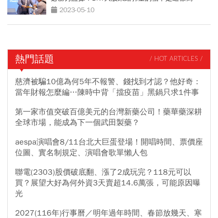
2023-05-10
熱門話題
/ HOT ARTICLES /
慈濟被騙10億為何5年不報警、錢找到才認？他好奇：
當年財報怎麼編…陳時中背「擋疫苗」黑鍋只求1件事
第一家市值突破百億美元的台灣新藥公司！藥華藥深耕
全球市場，能成為下一個武田製藥？
aespa演唱會8/11台北大巨蛋登場！開唱時間、票價座
位圖、實名制規定、演唱會歌單懶人包
聯電(2303)股價破底翻、漲了2成玩完？118元可以
買？展望大好為何外資3天賣超14.6萬張，可能原因曝
光
2027(116年)行事曆／明年過年時間、春節放幾天、寒