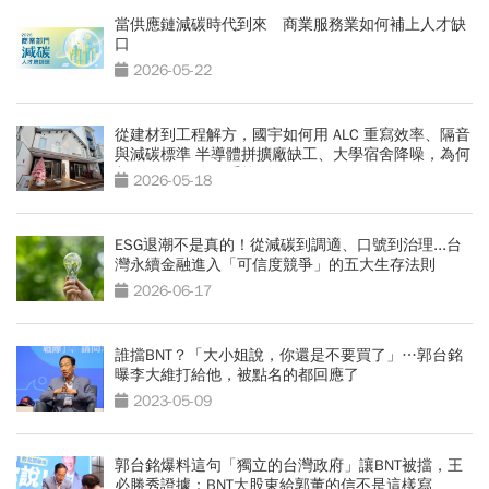
當供應鏈減碳時代到來 商業服務業如何補上人才缺
口
2026-05-22
從建材到工程解方，國宇如何用 ALC 重寫效率、隔音
與減碳標準 半導體拼擴廠缺工、大學宿舍降噪，為何
都開始改用 ALC 系統？
2026-05-18
ESG退潮不是真的！從減碳到調適、口號到治理...台
灣永續金融進入「可信度競爭」的五大生存法則
2026-06-17
誰擋BNT？「大小姐說，你還是不要買了」…郭台銘
曝李大維打給他，被點名的都回應了
2023-05-09
郭台銘爆料這句「獨立的台灣政府」讓BNT被擋，王
必勝秀證據：BNT大股東給郭董的信不是這樣寫