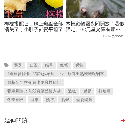
檸檬搭配它，臉上斑點全部
木柵動物園夜間開放！暑假
消失了，小肚子都變平坦了
限定、60元星光票有哪些
動物可以看？要預約嗎？時
Ads by
間、門票、最佳遊園路線總
整理
預防
口罩
感冒
氣候
過敏
2道檢驗關卡+2種巧妙布局— 冷門股存出熱騰騰報酬率
類基金存股法 買出更高性價比
看穿風險 才能股息價差雙入袋
過敏
感冒
打噴嚏
冬季來臨
口罩
預防
氣候
聖嬰現象
延伸閱讀