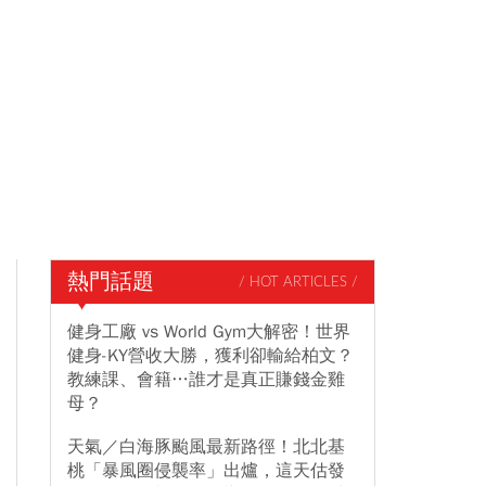
熱門話題
/ HOT ARTICLES /
健身工廠 vs World Gym大解密！世界
健身-KY營收大勝，獲利卻輸給柏文？
教練課、會籍…誰才是真正賺錢金雞
母？
天氣／白海豚颱風最新路徑！北北基
桃「暴風圈侵襲率」出爐，這天估發