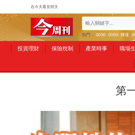
在今天看見明天
熱門：
0056
0050
輝達
0
投資理財
保險稅制
產業時事
職場
第