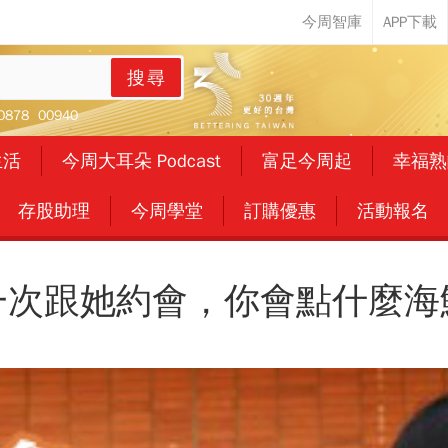
搜尋
0878
00940
生活
今周大耳朵 Podcast
富足今周起
幸福熟
存股助理
今周學堂
訂購優惠
活動報名
一次跟她約會，你會點什麼海