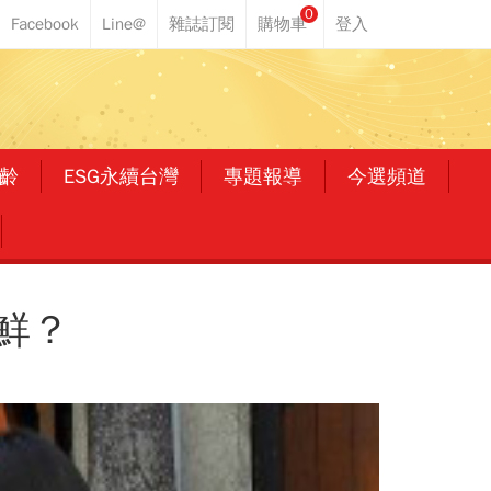
0
齡
ESG永續台灣
專題報導
今選頻道
鮮？