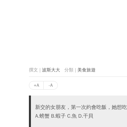
波斯大大
美食旅遊
+A
-A
新交的女朋友，第一次約會吃飯，她想吃
A.螃蟹 B.蝦子 C.魚 D.干貝