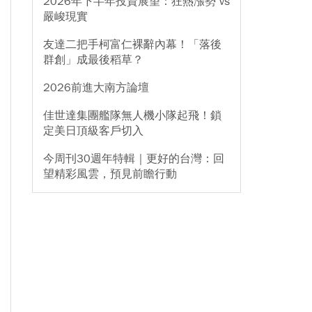
2026年下半年投資展望：狂熱漲勢 vs
嚴峻現實
友達二把手柯富仁裸辭內幕！「落後
群創」成最後稻草？
2026前進大南方論壇
佳世達集團艦隊無人機小隊起飛！鎖
定美日頂級客戶切入
今周刊30週年特輯｜更好的台灣：回
望精彩風雲，預見前瞻行動