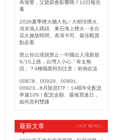
布海警，父親節會影響嗎？10日報先
看
2026夏季煙火懶人包／大稻埕煙火、
淡水漁人碼頭、東石海上煙火…全台
花火施放時間、表演卡司、最佳觀賞
點必看
禁止你出境就禁止…中國出入境新規
9/15上路，台灣人小心「有去無
回」？4種職業特別注意：前例在這
00878、00929、00891、
00923...8月除息ETF：14檔年化配息
率逾10%！配息金額、最後買進日，
如何息利雙賺
最新文章
/ HOT NEWS /