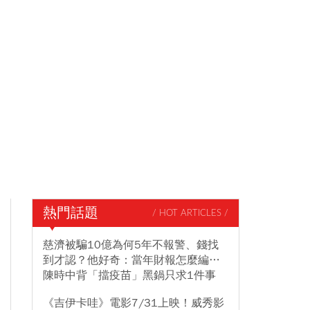
熱門話題
/ HOT ARTICLES /
慈濟被騙10億為何5年不報警、錢找
到才認？他好奇：當年財報怎麼編…
陳時中背「擋疫苗」黑鍋只求1件事
《吉伊卡哇》電影7/31上映！威秀影