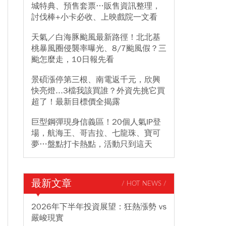
城特典、預售套票…販售資訊整理，
討伐棒+小卡必收、上映戲院一文看
天氣／白海豚颱風最新路徑！北北基
桃暴風圈侵襲率曝光、8/7颱風假？三
颱怎麼走，10日報先看
景碩漲停第三根、南電返千元，欣興
快亮燈...3檔我該買誰？外資先挑它買
超了！最新目標價全揭露
巨型鋼彈現身信義區！20個人氣IP登
場，航海王、哥吉拉、七龍珠、寶可
夢…盤點打卡熱點，活動只到這天
最新文章
/ HOT NEWS /
2026年下半年投資展望：狂熱漲勢 vs
嚴峻現實