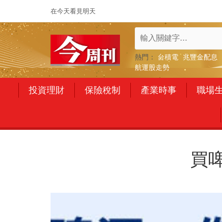
在今天看見明天
熱門：
台積電
兆豐金配息
航運股走勢
投資理財
保險稅制
產業時事
職場
買