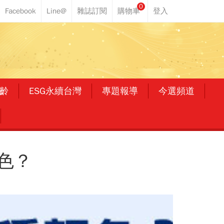
0
齡
ESG永續台灣
專題報導
今選頻道
色？