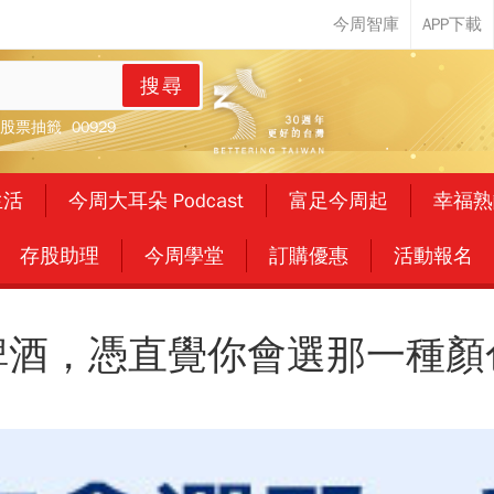
搜尋
股票抽籤
00929
生活
今周大耳朵 Podcast
富足今周起
幸福熟
存股助理
今周學堂
訂購優惠
活動報名
啤酒，憑直覺你會選那一種顏