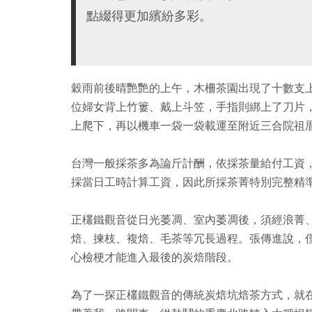
點綴得更加繽紛多彩。
穀雨前後晴艷艷的上午，木柵茶園出現了十數支
位婦女背上竹簍、戴上斗笠，手指則綁上了刀片
上爬下，再以機車一袋一袋載運至附近三合院祖
台灣一般採茶多為論斤計酬，依採茶量給付工資
採當日工時計算工資，因此所採茶菁特別完整精
正欉鐵觀音從日光萎凋、室內萎凋後，須經浪菁
焙、揀枝、複焙、毛茶等冗長過程。張傳進說，
心檢梗才能進入最後的炭焙階段。
為了一探正欉鐵觀音的傳統炭焙坑焙茶方式，就