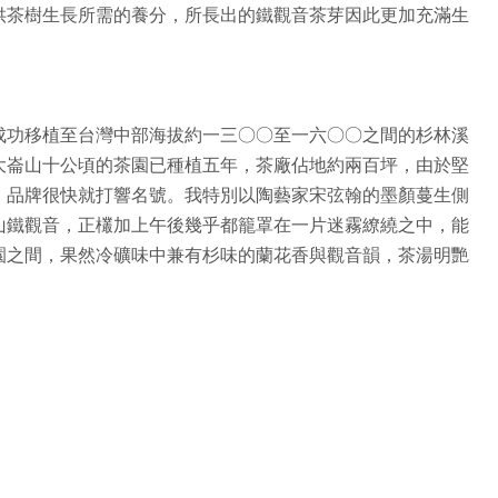
供茶樹生長所需的養分，所長出的鐵觀音茶芽因此更加充滿生
成功移植至台灣中部海拔約一三○○至一六○○之間的杉林溪
大崙山十公頃的茶園已種植五年，茶廠佔地約兩百坪，由於堅
」品牌很快就打響名號。我特別以陶藝家宋弦翰的墨顏蔓生側
山鐵觀音，正欉加上午後幾乎都籠罩在一片迷霧繚繞之中，能
園之間，果然冷礦味中兼有杉味的蘭花香與觀音韻，茶湯明艷