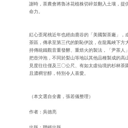
謝時，茶農會將魯冰花植株切碎並翻入土壤，提
命力。
紅心歪尾桃近年也經由鹿谷的「美國製茶廠」，
茶區，傳承至第三代的劉恥伊說，在龍鳳峽下方
持傳統鐵觀音重發酵、重焙火的製法，「尹茶人
把壺沖泡，不同於梨山等地以其他品種製成的高
見度往往僅及三○公尺、有如太虛仙境的杉林茶
且濃稠甘醇，特別令人喜愛。
（本文選自全書，張若儀整理）
作者：吳德亮
出版：聯經出版