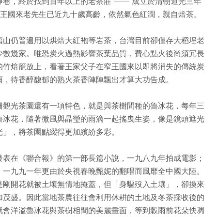
巷，終於找到百年以上的老茶莊 ── 成立於清朝道光三年
的王國來老先生已近九十歲高齡，依然氣色紅潤，親自焙茶。
夷山仍普遍用以烘焙大紅袍等岩茶，台灣目前卻僅存大稻埕老
少數幾家。唯恐炭火過熱影響茶葉品質，費心點火後尚須冗長
的竹焙籠放上，看著王家父子在窄王國來以即將消失的傳統炭
雨，待香醇馥郁的熟火茶香陣陣飄出才算大功告成。
柵觀光茶園還有一項特色，就是與茶樹間種的魯冰花，每年三
魯冰花，隨著微風與晶瑩的雨滴一起搖曳生姿，像是鏡頭遮光
光」，將茶園點綴得更加繽紛多彩。
發表在《聯合報》的第一部長篇小說，一九八九年拍成電影；
，一九九一年更由於央視春晚甄妮的翻唱而風靡全中國大陸。
是剛開花就被土壤無情地掩蓋，但「身驅歿入土壤」，卻換來
加茂盛。因此當地茶農往往會利用休耕的土地及冬茶採收後的
就會洋溢魯冰花與茶樹相間的美麗畫面，等到穀雨前花朵快凋