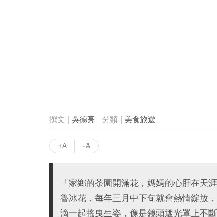
吳德亮
美食旅遊
+A
-A
「家鄉的茶園開滿花，媽媽的心肝在天涯
魯冰花，每年三月中下旬就會熱情綻放，
滴一起搖曳生姿，像是鏡頭遮光罩上不斷