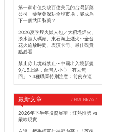
第一家市值突破百億美元的台灣新藥
公司！藥華藥深耕全球市場，能成為
下一個武田製藥？
2026夏季煙火懶人包／大稻埕煙火、
淡水漁人碼頭、東石海上煙火…全台
花火施放時間、表演卡司、最佳觀賞
點必看
禁止你出境就禁止…中國出入境新規
9/15上路，台灣人小心「有去無
回」？4種職業特別注意：前例在這
最新文章
/ HOT NEWS /
2026年下半年投資展望：狂熱漲勢 vs
嚴峻現實
友達二把手柯富仁裸辭內幕！「落後