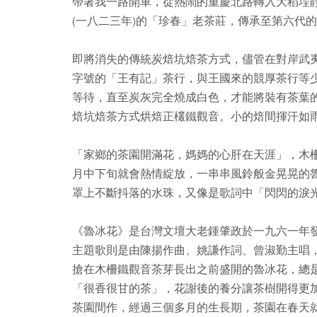
帶著我一路開車，從熱鬧的重慶北路轉入大稻埕靜
(一八二三年)的「珍春」老茶莊，傳承至第六代
即將消失的傳統炭焙坑焙茶方式，儘管在對岸武
字號的「王有記」茶行，與王國來的競厚茶行等
等待，直至炭灰完全燒成白色，才能將裝有茶葉
焙坑焙茶方式烘焙正欉鐵觀音。小的焙間揮汗如
「家鄉的茶園開滿花，媽媽的心肝在天涯」，木
月中下旬就會熱情綻放，一串串風鈴般金晃晃的
罩上不斷抖落的水珠，又像是歌詞中「閃閃的淚
《魯冰花》是台灣文壇大老鍾肇政於一九六一年
主題歌則是由陳揚作曲、姚謙作詞、曾淑勤主唱
搶在木柵鐵觀音茶芽長出之前盛開的魯冰花，總
「很香很甘的茶」，花謝後的養分讓茶樹開得更
茶園間作，經過三個多月的生長期，茶園在春天