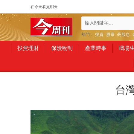
在今天看見明天
熱門：
投資
股票
高股息
投資理財
保險稅制
產業時事
職場
台