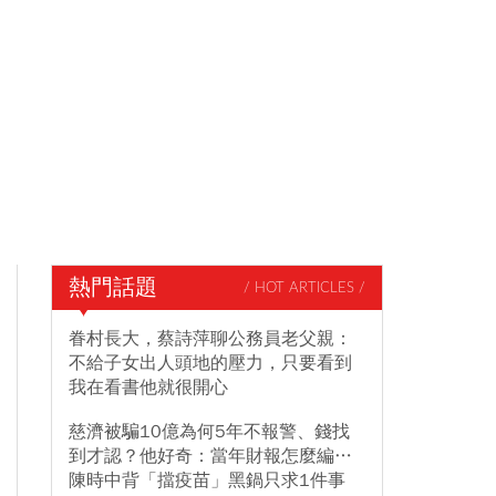
熱門話題
/ HOT ARTICLES /
眷村長大，蔡詩萍聊公務員老父親：
不給子女出人頭地的壓力，只要看到
我在看書他就很開心
慈濟被騙10億為何5年不報警、錢找
到才認？他好奇：當年財報怎麼編…
陳時中背「擋疫苗」黑鍋只求1件事