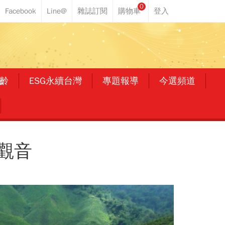
0
齡
ESG永續台灣
專題報導
今選頻道
觀音