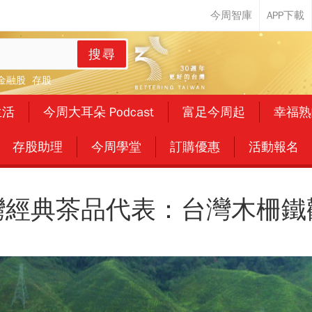
搜尋
金融股
存股
生活
今周大耳朵 Podcast
富足今周起
幸福熟
存股助理
今周學堂
訂購優惠
活動報名
灣經典茶品代表：台灣木柵鐵