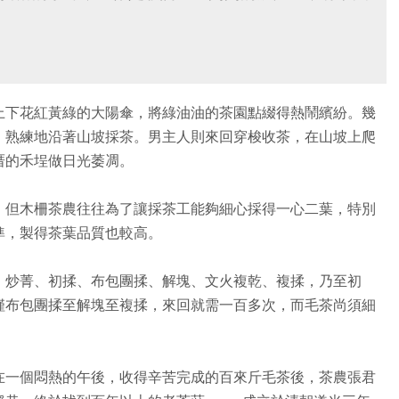
上下花紅黃綠的大陽傘，將綠油油的茶園點綴得熱鬧繽紛。幾
，熟練地沿著山坡採茶。男主人則來回穿梭收茶，在山坡上爬
厝的禾埕做日光萎凋。
，但木柵茶農往往為了讓採茶工能夠細心採得一心二葉，特別
準，製得茶葉品質也較高。
、炒菁、初揉、布包團揉、解塊、文火複乾、複揉，乃至初
僅布包團揉至解塊至複揉，來回就需一百多次，而毛茶尚須細
在一個悶熱的午後，收得辛苦完成的百來斤毛茶後，茶農張君