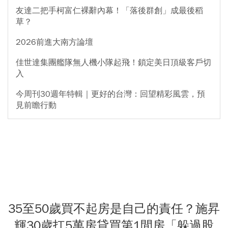
友達二把手柯富仁裸辭內幕！「落後群創」成最後稻
草？
2026前進大南方論壇
佳世達集團艦隊無人機小隊起飛！鎖定美日頂級客戶切
入
今周刊30週年特輯｜更好的台灣：回望精彩風雲，預
見前瞻行動
35至50歲買不起房是自己的責任？施昇
輝30歲扛5萬房貸買第1間房「躲過股