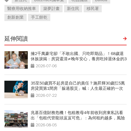
醫療用收納推車
築夢計畫
新住民
移民署
創新創業
手工餅乾
延伸閱讀
擁2千萬豪宅卻「不敢出國、只吃即期品」！68歲退
休族淚揭：房貸還清≠晚年安心，養房吃掉退休金的3
大誤算
2026-07-06
35至50歲買不起房是自己的責任？施昇輝30歲扛5萬
房貸買第1間房「躲過股災」喊：人生最正確的一次
決定
2026-07-22
兆基百億財務危機！包租教母4年前收到房東私訊看
出「包租代管龍頭岌岌可危」：為何租約越多，風險
越高？
2026-08-05