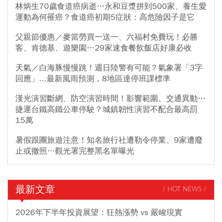
林炳生70歲食道癌病逝…永和豆漿拼到500家、養生愛
運動為何罹癌？食道癌初期5症狀：高危險因子是它
父親節優惠／麥當勞買一送一、六福村免費玩！必勝
客、肯德基、遊樂園…29家速食餐飲飯店好康必收
天氣／白海豚慢慢跳！週日陸警有可能？氣象署「3字
回應」...最新風雨預測，8地區達停班課標準
漢光演習斷網、防空演習時間！影響範圍、交通異動…
捷運台鐵高鐵公車停駛？城鎮韌性演習不配合最高罰
15萬
暑假跟團旅遊注意！知名旅行社遭勒令停業、9家遭廢
止或撤照…觀光署完整黑名單曝光
最新文章
/ HOT NEWS /
2026年下半年投資展望：狂熱漲勢 vs 嚴峻現實