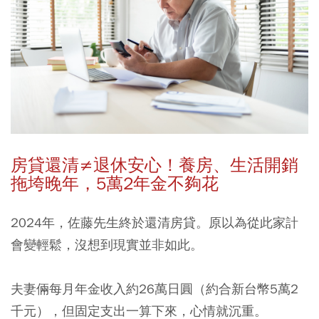
房貸還清≠
退休安心！養房、生活開銷
拖垮晚年，5
萬2
年金不夠花
2024年，佐藤先生終於還清房貸。原以為從此家計
會變輕鬆，沒想到現實並非如此。
夫妻倆每月年金收入約26萬日圓（約合新台幣5萬2
千元），但固定支出一算下來，心情就沉重。