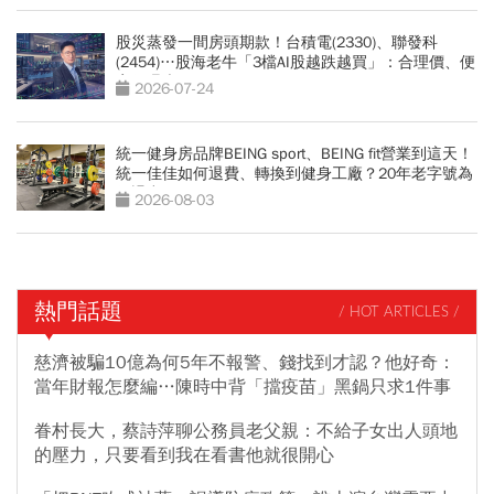
股災蒸發一間房頭期款！台積電(2330)、聯發科
(2454)…股海老牛「3檔AI股越跌越買」：合理價、便
宜價曝光
2026-07-24
統一健身房品牌BEING sport、BEING fit營業到這天！
統一佳佳如何退費、轉換到健身工廠？20年老字號為
何退出
2026-08-03
熱門話題
/ HOT ARTICLES /
慈濟被騙10億為何5年不報警、錢找到才認？他好奇：
當年財報怎麼編…陳時中背「擋疫苗」黑鍋只求1件事
眷村長大，蔡詩萍聊公務員老父親：不給子女出人頭地
的壓力，只要看到我在看書他就很開心