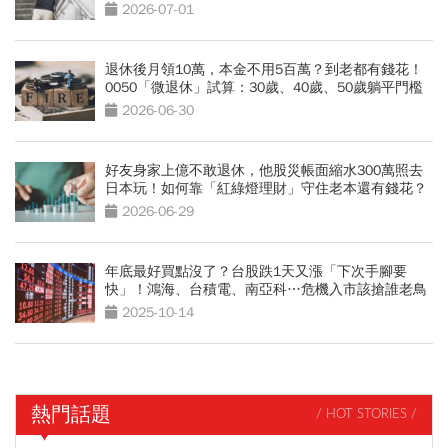
2026-07-01
退休後月領10萬，本金不用5百萬？到老都有錢花！
0050「微退休」試算：30歲、40歲、50歲躺平門檻
公開
2026-06-30
好友身家上億不敢退休，他股災帳面縮水300萬照去
日本玩！如何靠「紅綠燈理財」守住老本還有錢花？
2026-06-29
年底最好買點沒了？台股跌1天又漲「下次手腳要
快」！鴻海、台積電、南亞科…危機入市該搶誰老鳥
指路
2025-10-14
熱門話題
/ HOT STORIES /