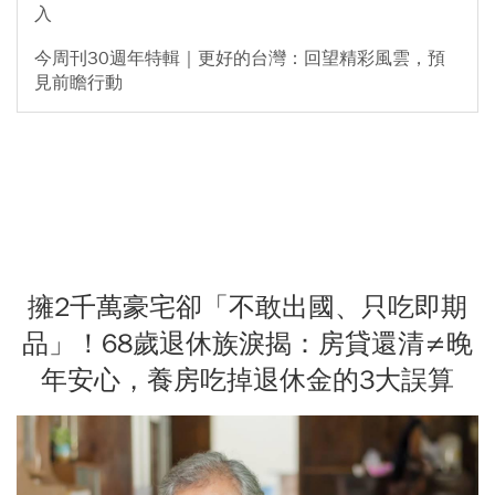
入
今周刊30週年特輯｜更好的台灣：回望精彩風雲，預
見前瞻行動
擁2千萬豪宅卻「不敢出國、只吃即期
品」！68歲退休族淚揭：房貸還清≠晚
年安心，養房吃掉退休金的3大誤算