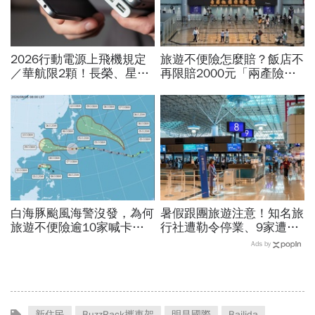
2026行動電源上飛機規定
旅遊不便險怎麼賠？飯店不
／華航限2顆！長榮、星
再限賠2000元「兩產險」
宇、虎航…行動電源飛機能
跟進！機票住宿餐費收據怎
帶幾個、托運還隨身手提？
麼報？達人教戰旅平險理賠
白海豚颱風海警沒發，為何
暑假跟團旅遊注意！知名旅
旅遊不便險逾10家喊卡不
行社遭勒令停業、9家遭廢
給投保？國泰、富邦、新安
止或撤照…觀光署完整黑名
Ads by
東京…暫停受理產險一次看
單曝光
新住民
BuzzRack攜車架
明昌國際
Bailida