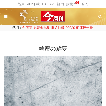
0
熱門：
台積電
兆豐金配息
股票抽籤
00929
航運股走勢
糖蜜の鮮夢