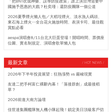
「把BNT吹成神藥、誤導防疫政策」誰上演台灣需要中
國施予恩惠的大戲？杜奕瑾：還防疫團隊一個公道
2026夏季煙火懶人包／大稻埕煙火、淡水漁人碼頭、
東石海上煙火…全台花火施放時間、表演卡司、最佳觀
賞點必看
aespa演唱會8/11台北大巨蛋登場！開唱時間、票價座
位圖、實名制規定、演唱會歌單懶人包
最新文章
/ HOT NEWS /
2026年下半年投資展望：狂熱漲勢 vs 嚴峻現實
友達二把手柯富仁裸辭內幕！「落後群創」成最後稻
草？
2026前進大南方論壇
佳世達集團艦隊無人機小隊起飛！鎖定美日頂級客戶切