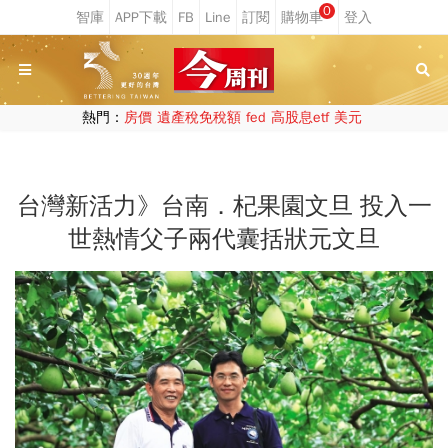
0
熱門：
房價
遺產稅免稅額
fed
高股息etf
美元
台灣新活力》台南．杞果園文旦 投入一
世熱情父子兩代囊括狀元文旦