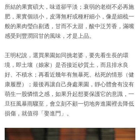
所結的果實碩大，味道卻平淡；衰弱的老樹不必再施
肥，果實個頭小，皮薄無籽或種籽細小，像是細梳一
般的果肉瑩白剔透，甘而不太甜，酸中泛芳香，滿嘴
感受到豐潤回甘的風味，才是上品。
王明杞說，選買果園如同挑老婆，要先看生長的環
境，即土壤（娘家）是否接近砂質土，而且排水良
好、不積水；再看近幾年有無暴死、枯死的情形（健
康履歷）；最後再讓自己身處果園，靜心體會有沒有
萌生一股憐惜之感，如果升起想要保護它的意識，一
旦狂風暴雨驟至，會立刻不顧一切地奔進園裡去降低
損傷，就值得「娶進門」。