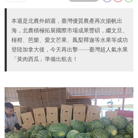
本週是北農外銷週，臺灣優質農產再次揚帆出
海，北農積極拓展國際市場成果豐碩，繼文旦、
椪柑、芭樂、愛文芒果、鳳梨釋迦等水果等成功
登陸加拿大後，今天再出擊——臺灣超人氣水果
「黃肉西瓜」準備出航去！