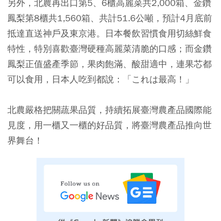
另外，北農再出口第5、6櫃高麗菜共2,000箱、金鑽
鳳梨第8櫃共1,560箱、共計51.6公噸，預計4月底前
抵達直送神戶及東京港。日本餐飲習慣食用切絲鮮食
特性，特別喜歡臺灣硬種高麗菜清脆的口感；而金鑽
鳳梨正值盛產季節，果肉飽滿、酸甜適中，連果芯都
可以食用，日本人吃到都說：「これは最高！」
北農嚴格把關蔬果品質，持續拓展臺灣農產品國際能
見度，用一櫃又一櫃的好品質，將臺灣農產品推向世
界舞台！