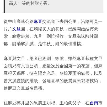
高人一等的甘甜芳香。
從中山高速公路
麻豆
交流道下去兩公里，沿路可見一
片片
文旦
園，在驕陽炙人的初秋，已經開始結實纍
纍，綠意盎然。九月一到忙採收，文旦滋味酸甘甜
郁，能消解油膩，是中秋月餅的最佳搭檔。
麻豆與文旦，兩者已經劃上等號，雖然麻豆栽種文旦
面積只有六百公頃，產量次於全國第一的花蓮，但麻
豆得天獨厚，擁有陽光充足、冬燥夏雨的氣候，以及
曾文溪豐饒的灌溉、發達甚早的優質農民栽培技術，
使麻豆文旦威名遠播。
住麻豆磚井里的果農王明杞、王柏鈞父子，在
台南
市