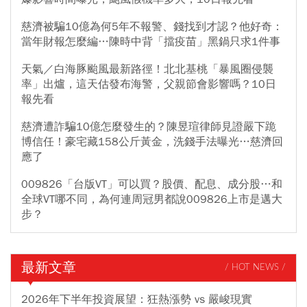
慈濟被騙10億為何5年不報警、錢找到才認？他好奇：
當年財報怎麼編…陳時中背「擋疫苗」黑鍋只求1件事
天氣／白海豚颱風最新路徑！北北基桃「暴風圈侵襲
率」出爐，這天估發布海警，父親節會影響嗎？10日
報先看
慈濟遭詐騙10億怎麼發生的？陳昱瑄律師見證嚴下跪
博信任！豪宅藏158公斤黃金，洗錢手法曝光…慈濟回
應了
009826「台版VT」可以買？股價、配息、成分股…和
全球VT哪不同，為何連周冠男都說009826上市是邁大
步？
最新文章
/ HOT NEWS /
2026年下半年投資展望：狂熱漲勢 vs 嚴峻現實