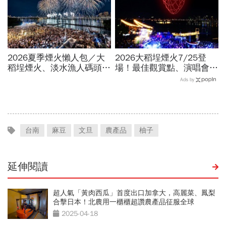
2026夏季煙火懶人包／大
2026大稻埕煙火7/25登
稻埕煙火、淡水漁人碼頭、
場！最佳觀賞點、演唱會卡
東石海上煙火…全台花火施
司…大稻埕夏日節煙火施放
Ads by
放時間、表演卡司、最佳觀
時間、蜘蛛人無人機燈光秀
賞點必看
場次
台南
麻豆
文旦
農產品
柚子
延伸閱讀
超人氣「黃肉西瓜」首度出口加拿大，高麗菜、鳳梨
合擊日本！北農用一櫃櫃超讚農產品征服全球
2025-04-18