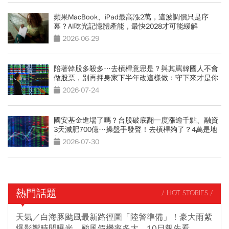
蘋果MacBook、iPad最高漲2萬，這波調價只是序
幕？AI吃光記憶體產能，最快2028才可能緩解
2026-06-29
陪著韓股多殺多…去槓桿意思是？與其罵韓國人不會
做股票，別再押身家下半年改這樣做：守下來才是你
的錢
2026-07-24
國安基金進場了嗎？台股破底翻一度漲逾千點、融資
3天減肥700億…操盤手發聲！去槓桿夠了？4萬是地
板？
2026-07-30
熱門話題
/ HOT STORIES /
天氣／白海豚颱風最新路徑圖「陸警準備」！豪大雨紫
爆影響時間曝光，颱風假機率多大，10日報先看