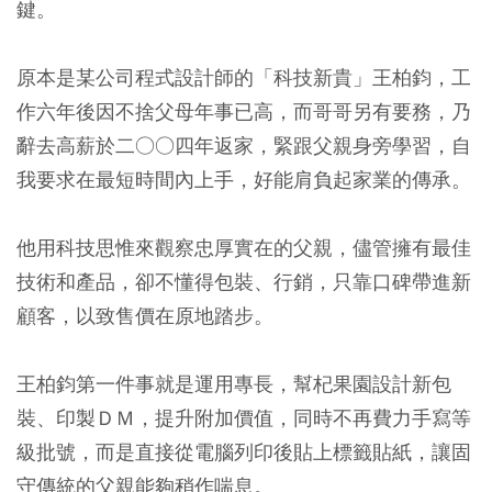
鍵。
原本是某公司程式設計師的「科技新貴」王柏鈞，工
作六年後因不捨父母年事已高，而哥哥另有要務，乃
辭去高薪於二○○四年返家，緊跟父親身旁學習，自
我要求在最短時間內上手，好能肩負起家業的傳承。
他用科技思惟來觀察忠厚實在的父親，儘管擁有最佳
技術和產品，卻不懂得包裝、行銷，只靠口碑帶進新
顧客，以致售價在原地踏步。
王柏鈞第一件事就是運用專長，幫杞果園設計新包
裝、印製ＤＭ，提升附加價值，同時不再費力手寫等
級批號，而是直接從電腦列印後貼上標籤貼紙，讓固
守傳統的父親能夠稍作喘息。