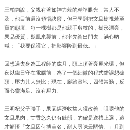
王柏鈞說，父親有著如神力般的精準眼光，常人不
及，他目前還沒領悟訣竅，但已學到把文旦樹視若至
寶的態度。每一棵樹都是他親手剪枝的，樹形漂亮，
果品優質，颱風來襲前，他率先衝出門去，滿心吶
喊：「我要保護它，把影響降到最低。」
回想過去身為工程師的歲月，頭上頂著亮麗光環，但
夜以繼日守在電腦前，為了一個細微的程式錯誤想破
頭，壓力其大無比；現在，腳踏實地，四體常勤，反
而心靈滿足、沒有壓力。
王明杞父子聯手，果園經濟收益大獲改善，咀嚼他的
文旦果肉，甘香悠久仍有餘韻，的確是送禮上選，這
才頓悟「文旦因何搏美名，耐人尋味最關情。」月到