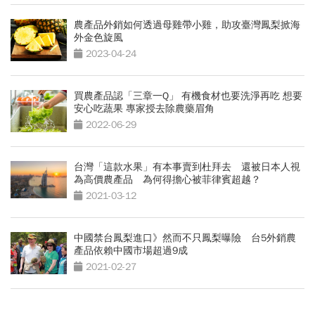
農產品外銷如何透過母雞帶小雞，助攻臺灣鳳梨掀海
外金色旋風
2023-04-24
買農產品認「三章一Q」 有機食材也要洗淨再吃 想要
安心吃蔬果 專家授去除農藥眉角
2022-06-29
台灣「這款水果」有本事賣到杜拜去 還被日本人視
為高價農產品 為何得擔心被菲律賓超越？
2021-03-12
中國禁台鳳梨進口》然而不只鳳梨曝險 台5外銷農
產品依賴中國市場超過9成
2021-02-27