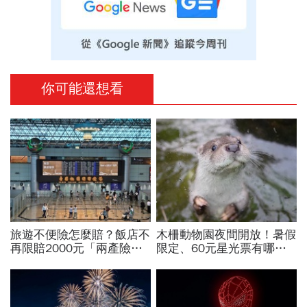
你可能還想看
旅遊不便險怎麼賠？飯店不
木柵動物園夜間開放！暑假
再限賠2000元「兩產險」
限定、60元星光票有哪些
跟進！機票住宿餐費收據怎
動物可以看？要預約嗎？時
麼報？達人教戰旅平險理賠
間、門票、最佳遊園路線總
整理