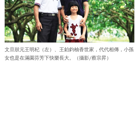
文旦狀元王明杞（左）、王鉑鈞柚香世家，代代相傳，小孫
女也是在滿園芬芳下快樂長大。（攝影/蔡宗昇）