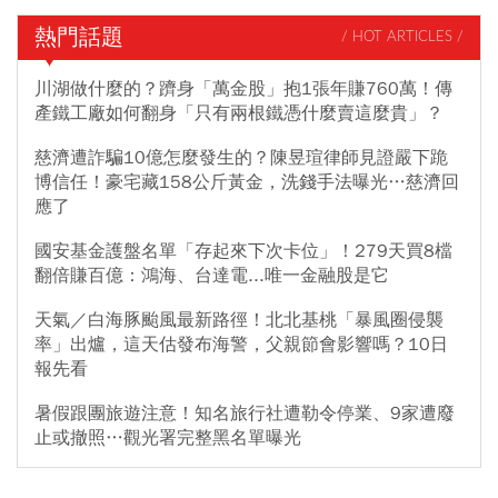
熱門話題
/ HOT ARTICLES /
川湖做什麼的？躋身「萬金股」抱1張年賺760萬！傳
產鐵工廠如何翻身「只有兩根鐵憑什麼賣這麼貴」？
慈濟遭詐騙10億怎麼發生的？陳昱瑄律師見證嚴下跪
博信任！豪宅藏158公斤黃金，洗錢手法曝光…慈濟回
應了
國安基金護盤名單「存起來下次卡位」！279天買8檔
翻倍賺百億：鴻海、台達電...唯一金融股是它
天氣／白海豚颱風最新路徑！北北基桃「暴風圈侵襲
率」出爐，這天估發布海警，父親節會影響嗎？10日
報先看
暑假跟團旅遊注意！知名旅行社遭勒令停業、9家遭廢
止或撤照…觀光署完整黑名單曝光