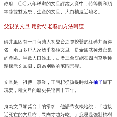
政府二○○八年舉辦的文旦評鑑大賽中，特等獎和頭
等獎雙雙落袋，生產的文旦、大白柚遠近馳名。
父親的文旦 用對待老婆的方法呵護
磚井里因有一口荷蘭人初登台之際挖鑿的紅磚井而得
名，兩百多戶人家幾乎都種文旦，是全國栽種最密集
的產區。半數人口姓王，古厝三合院總在四周空地種
幾棵老文旦樹，蔚為別致的宅園景觀。
文旦是「祖傳」事業，王明杞從孩提時就在
柚子
樹下
玩耍，種文旦的歷史長達四十五年。
身為文旦頒獎台上的常客，他語帶玄機地說：「越接
近死亡的文旦樹，果肉才越好吃。」意思是強壯柚樹