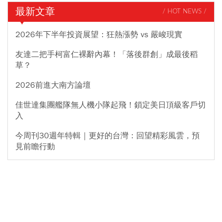
最新文章
/ HOT NEWS /
2026年下半年投資展望：狂熱漲勢 vs 嚴峻現實
友達二把手柯富仁裸辭內幕！「落後群創」成最後稻
草？
2026前進大南方論壇
佳世達集團艦隊無人機小隊起飛！鎖定美日頂級客戶切
入
今周刊30週年特輯｜更好的台灣：回望精彩風雲，預
見前瞻行動