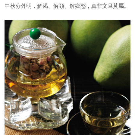
中秋分外明，解渴、解頤、解鄉愁，真非文旦莫屬。