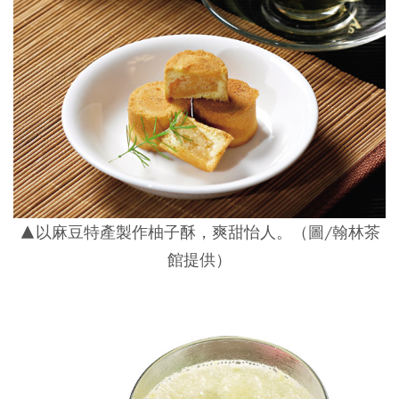
▲以麻豆特產製作柚子酥，爽甜怡人。（圖/翰林茶
館提供）