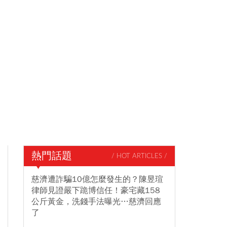
熱門話題
/ HOT ARTICLES /
慈濟遭詐騙10億怎麼發生的？陳昱瑄
律師見證嚴下跪博信任！豪宅藏158
公斤黃金，洗錢手法曝光…慈濟回應
了