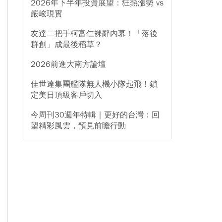
2026年下半年投資展望：狂熱漲勢 vs
嚴峻現實
友達二把手柯富仁裸辭內幕！「落後
群創」成最後稻草？
2026前進大南方論壇
佳世達集團艦隊無人機小隊起飛！鎖
定美日頂級客戶切入
今周刊30週年特輯｜更好的台灣：回
望精彩風雲，預見前瞻行動