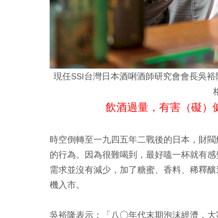
現任SSI台灣日本酒唎酒師研究會會長吳
飲酒過量，有害（礙）
時空倒轉至一九四五年二戰後的日本，財閥
的行為。因為很難喝到，最好嗑一杯就有感
需求並沒有減少，加了糖蜜、香料、稀釋釀
機入市。
吳裕隆表示：「八○年代末期泡沫經濟，大