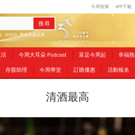
搜尋
金
00939
勞保年金試算
生活
今周大耳朵 Podcast
富足今周起
幸福熟
存股助理
今周學堂
訂購優惠
活動報名
清酒最高