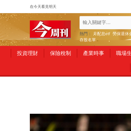
在今天看見明天
熱門：
月配息etf
勞保退休
存股名單
投資理財
保險稅制
產業時事
職場