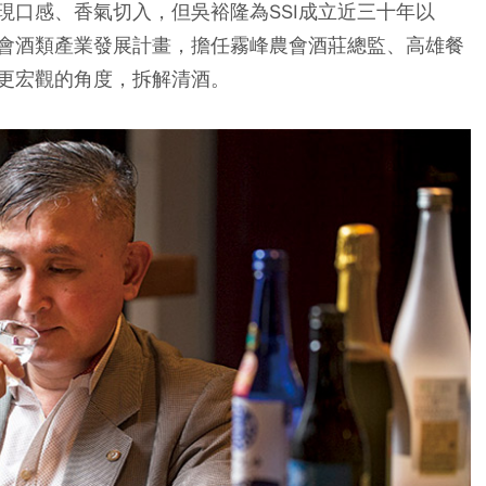
現口感、香氣切入，但吳裕隆為SSI成立近三十年以
會酒類產業發展計畫，擔任霧峰農會酒莊總監、高雄餐
更宏觀的角度，拆解清酒。