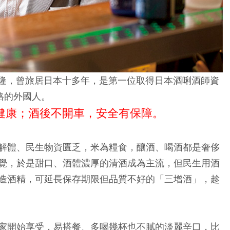
裕隆，曾旅居日本十多年，是第一位取得日本酒唎酒師資
格的外國人。
健康；酒後不開車，安全有保障。
解體、民生物資匱乏，米為糧食，釀酒、喝酒都是奢侈
覺，於是甜口、酒體濃厚的清酒成為主流，但民生用酒
造酒精，可延長保存期限但品質不好的「三增酒」，趁
家開始享受，易搭餐、多喝幾杯也不膩的淡麗辛口，比