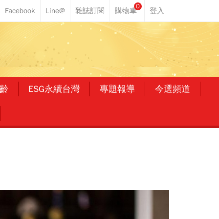
0
齡
ESG永續台灣
專題報導
今選頻道