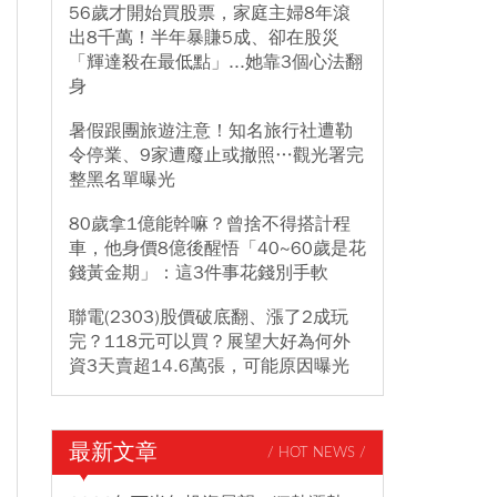
56歲才開始買股票，家庭主婦8年滾
出8千萬！半年暴賺5成、卻在股災
「輝達殺在最低點」...她靠3個心法翻
身
暑假跟團旅遊注意！知名旅行社遭勒
令停業、9家遭廢止或撤照…觀光署完
整黑名單曝光
80歲拿1億能幹嘛？曾捨不得搭計程
車，他身價8億後醒悟「40~60歲是花
錢黃金期」：這3件事花錢別手軟
聯電(2303)股價破底翻、漲了2成玩
完？118元可以買？展望大好為何外
資3天賣超14.6萬張，可能原因曝光
最新文章
/ HOT NEWS /