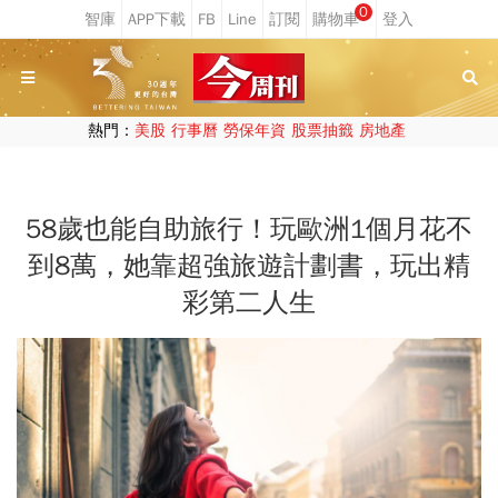
0
熱門：
美股
行事曆
勞保年資
股票抽籤
房地產
58歲也能自助旅行！玩歐洲1個月花不
到8萬，她靠超強旅遊計劃書，玩出精
彩第二人生