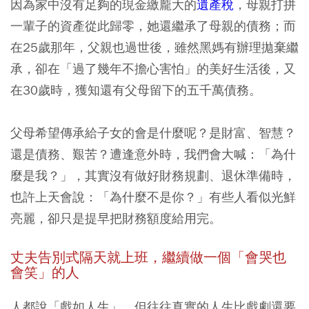
因為家中沒有足夠的現金繳龐大的
遺產稅
，母親打拼
一輩子的資產從此歸零，她還繼承了母親的債務；而
在25歲那年，父親也過世後，雖然黑媽有辦理拋棄繼
承，卻在「過了幾年不擔心害怕」的美好生活後，又
在30歲時，獲知還有父母留下的五千萬債務。
父母希望傳承給子女的會是什麼呢？是財富、智慧？
還是債務、艱苦？遭逢意外時，我們會大喊：「為什
麼是我？」，其實沒有做好財務規劃、退休準備時，
也許上天會說：「為什麼不是你？」有些人看似光鮮
亮麗，卻只是提早把財務額度給用完。
丈夫告別式隔天就上班，繼續做一個「會哭也
會笑」的人
人都說「戲如人生」，但往往真實的人生比戲劇還要