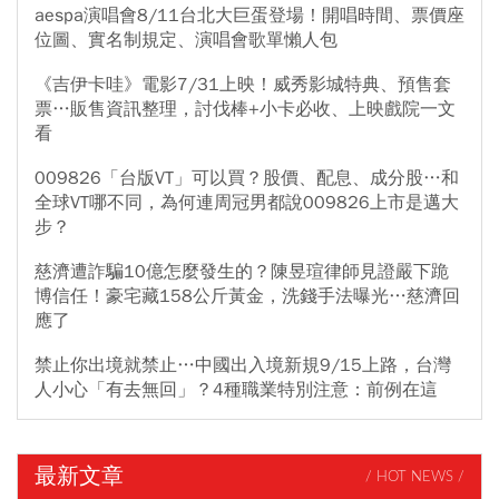
aespa演唱會8/11台北大巨蛋登場！開唱時間、票價座
位圖、實名制規定、演唱會歌單懶人包
《吉伊卡哇》電影7/31上映！威秀影城特典、預售套
票…販售資訊整理，討伐棒+小卡必收、上映戲院一文
看
009826「台版VT」可以買？股價、配息、成分股…和
全球VT哪不同，為何連周冠男都說009826上市是邁大
步？
慈濟遭詐騙10億怎麼發生的？陳昱瑄律師見證嚴下跪
博信任！豪宅藏158公斤黃金，洗錢手法曝光…慈濟回
應了
禁止你出境就禁止…中國出入境新規9/15上路，台灣
人小心「有去無回」？4種職業特別注意：前例在這
最新文章
/ HOT NEWS /