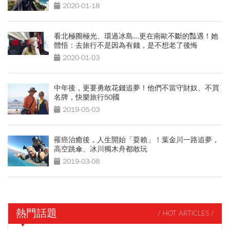
2020-01-18
看北極圈極光、環過冰島...更在南歐不斷的豔遇！她
體悟：去旅行不是因為有錢，是不想老了後悔
2020-01-03
中年後，更要勇敢花錢追夢！他們不當守財奴、不買
名牌，快樂旅行50國
2019-05-03
罹癌治癒後，人生開始「耍賴」！葉金川一路追夢，
高空跳傘、冰川獨木舟都敢玩
2019-03-08
熱門話題
/ HOT ARTICLES /