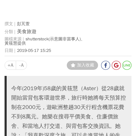
彭芃萱
美食旅遊
shutterstock(示意圖非當事人)、
黃筱慧提供
2019-05-17 15:25
+A
-A
加入收藏
今年(2019年)58歲的黃筱慧（Aster）從28歲就
開始當背包客環遊世界，旅行時她將每天預算控
制在2000元，遊歐洲整趟30天行程含機票花費
不到8萬元。她樂在搜尋平價美食、住廉價旅
舍、和當地人打交道、與背包客交換資訊。她
說：「我喜歡深度之旅，可以走進當地人的生