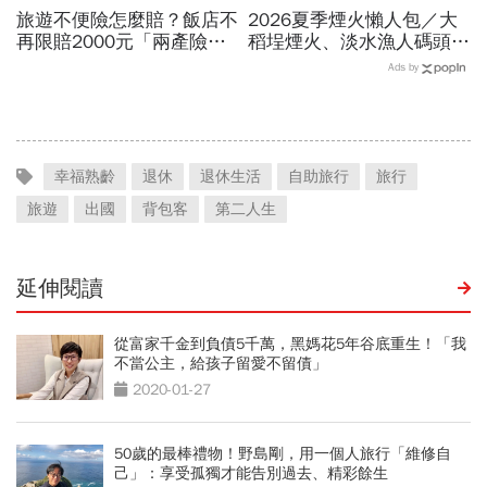
旅遊不便險怎麼賠？飯店不
2026夏季煙火懶人包／大
再限賠2000元「兩產險」
稻埕煙火、淡水漁人碼頭、
跟進！機票住宿餐費收據怎
東石海上煙火…全台花火施
Ads by
麼報？達人教戰旅平險理賠
放時間、表演卡司、最佳觀
賞點必看
幸福熟齡
退休
退休生活
自助旅行
旅行
旅遊
出國
背包客
第二人生
延伸閱讀
從富家千金到負債5千萬，黑媽花5年谷底重生！「我
不當公主，給孩子留愛不留債」
2020-01-27
50歲的最棒禮物！野島剛，用一個人旅行「維修自
己」：享受孤獨才能告別過去、精彩餘生