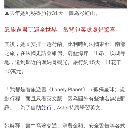
▲去年她到秘魯旅行31天，圖為彩虹山。
靠旅遊書
玩遍全世界，當背包客處處是驚喜
其後，她又安排一趟荷蘭、比利時到法國東部、南部
之旅，在法國走訪亞維儂、蔚藍海岸、里昂、坎城等
地，還到鄰近的摩納哥觀光。旅行約15天，只花了
10萬元。
「我都是看旅遊書《Lonely Planet》（孤獨星球）規
劃行程，而且只看英文版，因為國外有些地名無法翻
譯。」為了自助
旅行
，Aster持續學習英文。
她解釋，書中寫著交通、消費金額、安全警告等各式