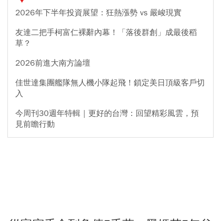
2026年下半年投資展望：狂熱漲勢 vs 嚴峻現實
友達二把手柯富仁裸辭內幕！「落後群創」成最後稻
草？
2026前進大南方論壇
佳世達集團艦隊無人機小隊起飛！鎖定美日頂級客戶切
入
今周刊30週年特輯｜更好的台灣：回望精彩風雲，預
見前瞻行動