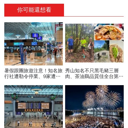
你可能還想看
暑假跟團旅遊注意！知名旅
秀山知名不只黑毛豬三層
行社遭勒令停業、9家遭廢
肉、茶油鷄品質佳全台第
止或撤照…觀光署完整黑名
一！謝金河站在拔刀爾山
單曝光
頂、想著秀山美食...探訪熱
門登山路線