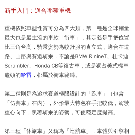
新手入門：適合哪種重機
重機依照車型性質可分為四大類，第一種是全球銷量
最大也是最主流的車款「街車」，其定義是手把位置
比三角台高，騎乘姿勢為較舒服的直立式，適合在道
路、山路與賽道騎乘，不論是BMW R nineT、杜卡迪
Scrambler、Honda CB等復古車，或是獨占美式機車
鼇頭的
哈雷
，都屬於街車範疇。
第二種則是為追求賽道極限設計的「跑車」（包含
「仿賽車」在內），外形最大特色在手把較低，駕駛
重心向下，趴著騎乘的姿勢，可使穩定度提高。
第三種「休旅車」又稱為「巡航車」，車體與引擎相