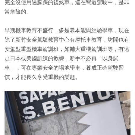
完全沒使用過腳踩的後煞車，這在彎道駕駛中，是非
常危險的。
早期機車教育不盛行，多是靠本能與經驗學車，現在
除了新竹安全駕駛教育中心有摩托車教育，坊間也有
安駕型重型機車駕訓班，如輔大重機駕訓班等，有遠
赴日本或美國訓練的教練，新手不必再「以身試
車」，可在專業安全的場地學車，養成正確駕駛習
慣，才能長久享受重機的樂趣。