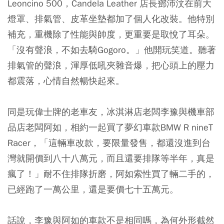
Leoncino 500，Candela Leather 店長鄧沛汶在前大
燈罩、排氣管、皮革坐墊都加了個人化改裝。他特別
補充，重機除了性能與帥度，更重要是取悅了耳朵。
「沒有聲浪，不如去騎Gogoro。」他開玩笑道。聽著
排氣管的聲浪，渾厚低吼夾雜音爆，把心頭上的壓力
都震落，心情自然暢快起來。
同是玩偉士牌的老車友，冰淇淋店老闆李豫與機車部
品店老闆阿如，相約一起買了夢幻車款BMW R nineT
Racer，「這輛車改款，要限量發售，都還沒進到台
灣就開價到八十八萬元，而且還要排隊等半年，真是
瘋了！」耐不住排隊折磨，阿如索性買了輛二手的，
已經跑了一萬公里，還是要價七十五萬元。
話說，李豫與阿如的車款不是相同嗎，為何外形截然