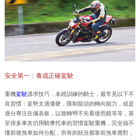
安全第一：養成正確駕駛
重機
駕駛
講求技巧，未經訓練的騎士，最常見以下不
良習慣：姿勢太過僵硬，限制龍頭的轉向能力，或是
過分專注在儀表板，以致轉彎不先看後照鏡等等，甚
至很多車友仍用騎摩托車的習慣駕駛重機，完全搞不
懂前後煞車如何分配，所有的狀況都靠前煞車應對，