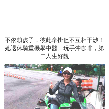
不依賴孩子，彼此牽掛但不互相干涉！
她退休騎重機學中醫、玩手沖咖啡，第
二人生好靚