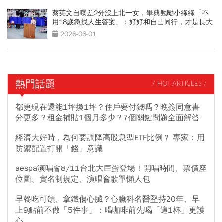
蔡英文自曝差2分沒上北一女，畢典勉勵小綠綠「不
用18歲急找人生答案」：好好和自己同行，才是長大
的開始
2026-06-01
熱門話題
/ HOT ARTICLES /
都更現在還能1坪換1坪？住戶要付錢嗎？晚簽同意書
分更多？租金補貼1個月多少？7個關鍵問題全面解答
經濟大好時，為何要調降高股息型ETF比例？ 專家：用
防禦配置打開「錢」意識
aespa演唱會8/11台北大巨蛋登場！開唱時間、票價座
位圖、實名制規定、演唱會歌單懶人包
早餐吃可頌、拿鐵傷心臟？心臟科名醫堅持20年、早
上9點前不做「5件事」：喝咖啡前先喝「這1杯」更護
心