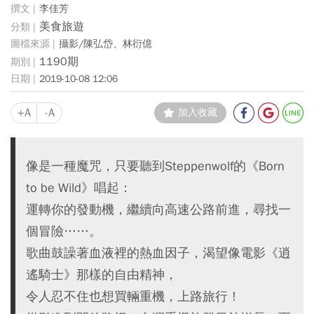
李佳芳
美食旅遊
攝影/陳弘岱、林衍億
1190期
2019-10-08 12:06
+A
-A
加入收藏
像是一種魔咒，只要聽到Steppenwolf的《Born
to be Wild》唱起：
運轉你的發動機，繼續向高速公路前進，尋找一
個冒險……。
歌曲鼓譟著血液裡的熱血因子，渴望像電影《逍
遙騎士》那樣的自由精神，
令人忍不住也想買輛重機，上路旅行！