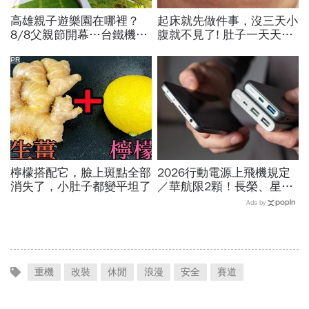
高雄親子遊樂園在哪裡？
起床就先做件事，沒三天小
8/8父親節開幕…台鐵機廠
腹就不見了! 肚子一天天變
變身遊樂園，30項設施要
小！
門票嗎？營業時間、交通一
PR
文看
檸檬搭配它，臉上斑點全部
2026行動電源上飛機規定
消失了，小肚子都變平坦了
／華航限2顆！長榮、星
宇、虎航…行動電源飛機能
Ads by
帶幾個、托運還隨身手提？
重機
改裝
休閒
浪漫
安全
賽道