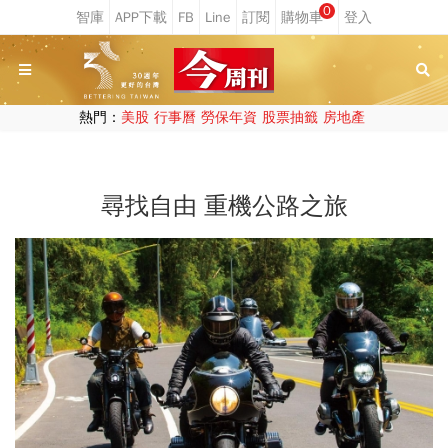
0
熱門：
美股
行事曆
勞保年資
股票抽籤
房地產
尋找自由 重機公路之旅