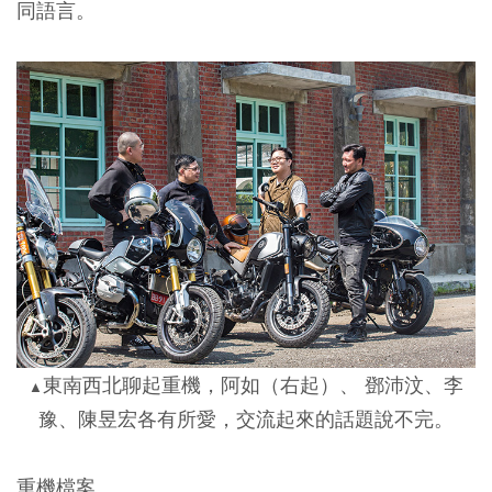
同語言。
東南西北聊起重機，阿如（右起）、 鄧沛汶、李
▲
豫、陳昱宏各有所愛，交流起來的話題說不完。
重機檔案