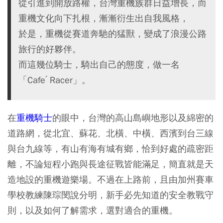
從引進到開放路權，台灣重機族群日益增長，而
重機文化向下扎根，漸漸衍生出自我風格，
於是，重機從賽道奔馳的猛獸，變成了浪漫公路
旅行的好夥伴。
而這幾位騎士，騎出自己的態度，做一名
「Cafe′ Racer」。
在
重機騎士
的眼中，台灣的高山島嶼地形以及綿密的
道路網，從北宜、蘇花、北橫、中橫、西濱到台三線
與台九線等，有山有海有城有鄉，恰到好處的疏密距
離，不論短程小跑與長途征戰皆能滿足，簡直就是天
造地設的重機遊樂場。不過在上路前，且由加州賽車
學校教練陳琮閔說分明，新手必先知道的安全教戰守
則，以及如何了解需求，選對適合的重機。