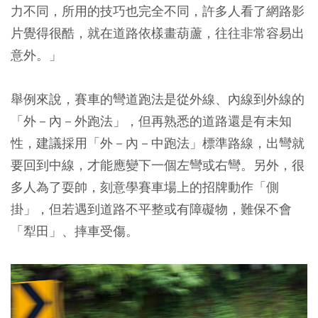
力不同，所用的技巧也完全不同，許多人看了網路影
片覺得很酷，就在道路依樣畫葫蘆，往往非常容易出
意外。」
舉例來說，賽車的彎道跑法是從外線、內線到外線的
「外－內－外跑法」，但再熟悉的道路還是有未知
性，建議採用「外－內－中跑法」標準路線，出彎就
要回到中線，才能應變下一個左彎或右彎。另外，很
多人為了耍帥，刻意學賽車場上的招牌動作「側
掛」，但若遇到道路不平整或有障礙物，難保不會
「犁田」、摔車受傷。