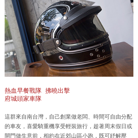
熱血早餐戰隊 拂曉出擊
府城頭家車隊
這群來自南台灣，自己創業做老闆、時間可自由分配
的車友，喜愛騎重機享受輕裝旅行，趁著周末假日或
開門做生意前，相約在近郊山區小跑，既可紓解壓