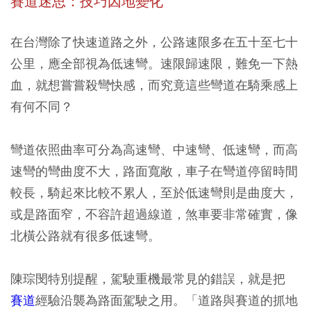
賽道迷思：技巧因地變化
在台灣除了快速道路之外，公路速限多在五十至七十
公里，應全部視為低速彎。速限歸速限，難免一下熱
血，就想嘗嘗殺彎快感，而究竟這些彎道在騎乘感上
有何不同？
彎道依照曲率可分為高速彎、中速彎、低速彎，而高
速彎的彎曲度不大，路面寬敞，車子在彎道停留時間
較長，騎起來比較不累人，至於低速彎則是曲度大，
或是路面窄，不容許超過線道，煞車要非常確實，像
北橫公路就有很多低速彎。
陳琮閔特別提醒，駕駛重機最常見的錯誤，就是把
賽道
經驗沿襲為路面駕駛之用。「道路與賽道的抓地