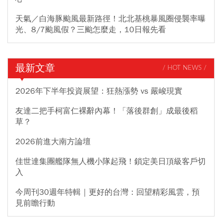
天氣／白海豚颱風最新路徑！北北基桃暴風圈侵襲率曝
光、8/7颱風假？三颱怎麼走，10日報先看
最新文章
/ HOT NEWS /
2026年下半年投資展望：狂熱漲勢 vs 嚴峻現實
友達二把手柯富仁裸辭內幕！「落後群創」成最後稻
草？
2026前進大南方論壇
佳世達集團艦隊無人機小隊起飛！鎖定美日頂級客戶切
入
今周刊30週年特輯｜更好的台灣：回望精彩風雲，預
見前瞻行動