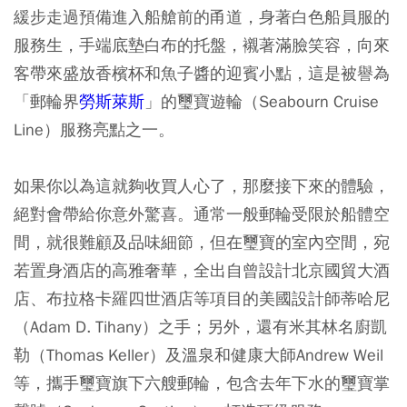
緩步走過預備進入船艙前的甬道，身著白色船員服的
服務生，手端底墊白布的托盤，襯著滿臉笑容，向來
客帶來盛放香檳杯和魚子醬的迎賓小點，這是被譽為
「郵輪界
勞斯萊斯
」的璽寶遊輪（Seabourn Cruise
Line）服務亮點之一。
如果你以為這就夠收買人心了，那麼接下來的體驗，
絕對會帶給你意外驚喜。通常一般郵輪受限於船體空
間，就很難顧及品味細節，但在璽寶的室內空間，宛
若置身酒店的高雅奢華，全出自曾設計北京國貿大酒
店、布拉格卡羅四世酒店等項目的美國設計師蒂哈尼
（Adam D. Tihany）之手；另外，還有米其林名廚凱
勒（Thomas Keller）及溫泉和健康大師Andrew Weil
等，攜手璽寶旗下六艘郵輪，包含去年下水的璽寶掌