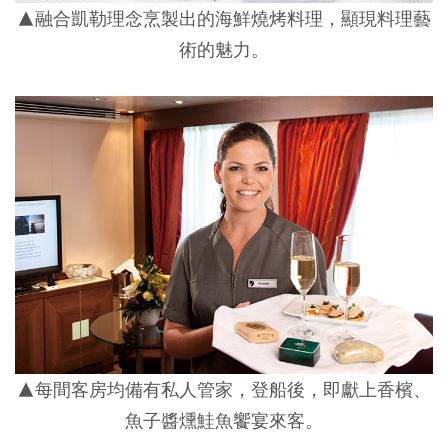
▲融合凱勒理念烹製出的海鮮燒烤料理，顯現料理藝
術的魅力。
▲每間客房均備有私人管家，登船後，即獻上香檳、
魚子醬燻鮭魚饗宴來客。