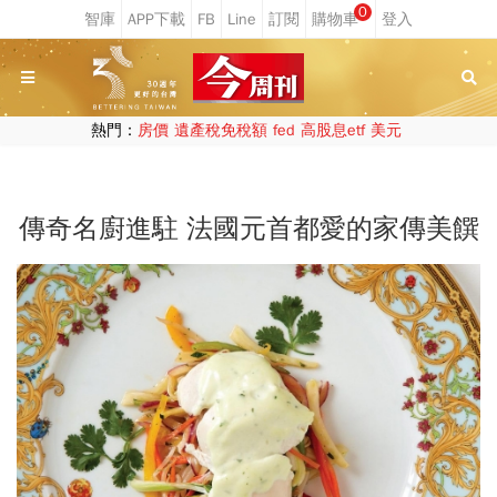
0
熱門：
房價
遺產稅免稅額
fed
高股息etf
美元
傳奇名廚進駐 法國元首都愛的家傳美饌