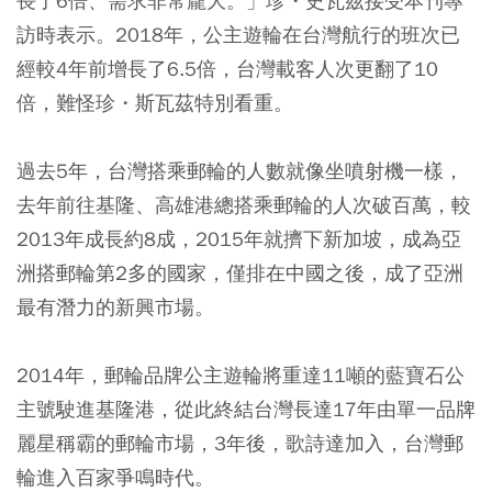
長了6倍、需求非常龐大。」珍・史瓦茲接受本刊專
訪時表示。2018年，公主遊輪在台灣航行的班次已
經較4年前增長了6.5倍，台灣載客人次更翻了10
倍，難怪珍・斯瓦茲特別看重。
過去5年，台灣搭乘郵輪的人數就像坐噴射機一樣，
去年前往基隆、高雄港總搭乘郵輪的人次破百萬，較
2013年成長約8成，2015年就擠下新加坡，成為亞
洲搭郵輪第2多的國家，僅排在中國之後，成了亞洲
最有潛力的新興市場。
2014年，郵輪品牌公主遊輪將重達11噸的藍寶石公
主號駛進基隆港，從此終結台灣長達17年由單一品牌
麗星稱霸的郵輪市場，3年後，歌詩達加入，台灣郵
輪進入百家爭鳴時代。