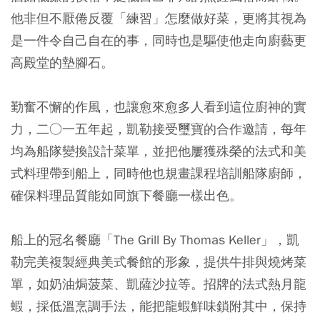
他非但不厭倦反覆「練習」怎麼做好菜，更將其視為
是一件令自己自在的事，同時也是驅使他走向廚藝更
高殿堂的墊腳石。
勤奮不懈的作風，也讓愈來愈多人看到這位廚神的實
力，二○一五年起，凱勒接受璽寶的合作邀請，每年
均為船隊變換設計菜單，並把他屢獲殊榮的法式和美
式料理帶到船上，同時他也規畫課程培訓船隊廚師，
確保料理品質能如同旗下餐廳一樣出色。
船上的冠名餐廳「The Grill By Thomas Keller」，凱
勒完美複製經典美式餐館的形象，提供牛排與燒烤菜
單，如奶油焗菠菜、凱薩沙拉等。招牌的法式熱月龍
蝦，採低溫烹調手法，能把龍蝦鮮味鎖附其中，保持