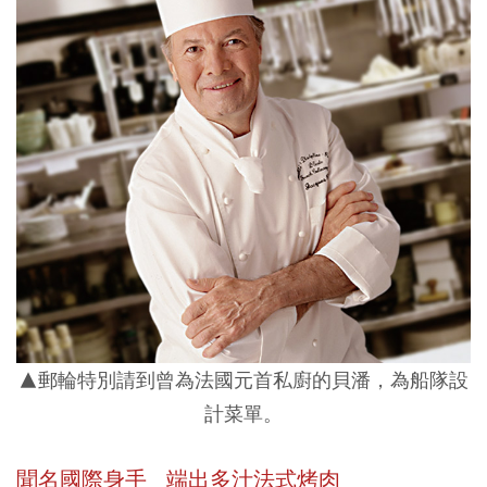
▲郵輪特別請到曾為法國元首私廚的貝潘，為船隊設
計菜單。
聞名國際身手 端出多汁法式烤肉