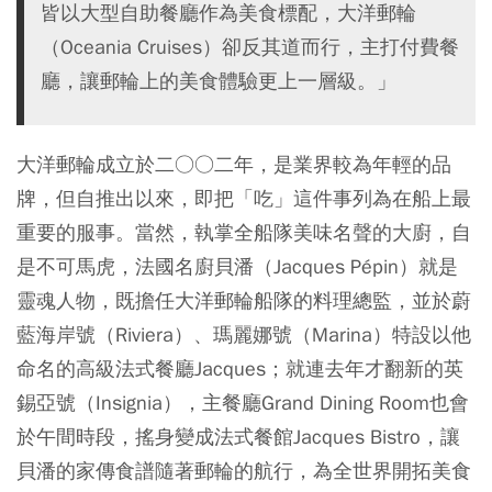
皆以大型自助餐廳作為美食標配，大洋郵輪
（Oceania Cruises）卻反其道而行，主打付費餐
廳，讓郵輪上的美食體驗更上一層級。」
大洋郵輪成立於二○○二年，是業界較為年輕的品
牌，但自推出以來，即把「吃」這件事列為在船上最
重要的服事。當然，執掌全船隊美味名聲的大廚，自
是不可馬虎，法國名廚貝潘（Jacques Pépin）就是
靈魂人物，既擔任大洋郵輪船隊的料理總監，並於蔚
藍海岸號（Riviera）、瑪麗娜號（Marina）特設以他
命名的高級法式餐廳Jacques；就連去年才翻新的英
錫亞號（Insignia），主餐廳Grand Dining Room也會
於午間時段，搖身變成法式餐館Jacques Bistro，讓
貝潘的家傳食譜隨著郵輪的航行，為全世界開拓美食