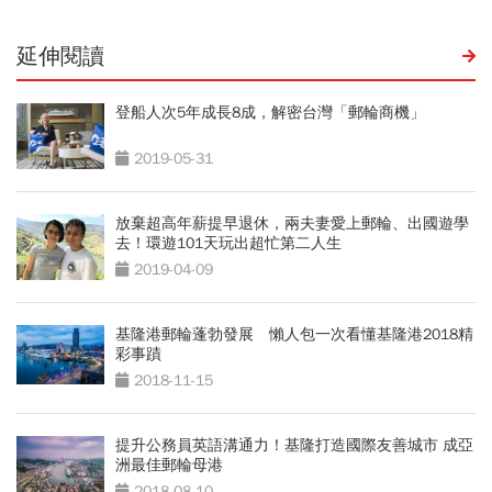
延伸閱讀
登船人次5年成長8成，解密台灣「郵輪商機」
2019-05-31
放棄超高年薪提早退休，兩夫妻愛上郵輪、出國遊學
去！環遊101天玩出超忙第二人生
2019-04-09
基隆港郵輪蓬勃發展 懶人包一次看懂基隆港2018精
彩事蹟
2018-11-15
提升公務員英語溝通力！基隆打造國際友善城市 成亞
洲最佳郵輪母港
2018-08-10