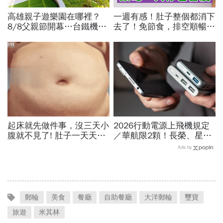
高雄親子遊樂園在哪裡？
一週有感！肚子整個都消下
8/8父親節開幕…台鐵機廠
去了！免節食，排空順暢就
變身遊樂園，30項設施要
夠
門票嗎？營業時間、交通一
PR
文看
起床就先做件事，沒三天小
2026行動電源上飛機規定
腹就不見了! 肚子一天天變
／華航限2顆！長榮、星
小！
宇、虎航…行動電源飛機能
Ads by
帶幾個、托運還隨身手提？
郵輪
美食
餐廳
自助餐廳
大洋郵輪
璽寶
旅遊
米其林