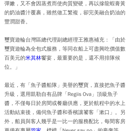
彈嫩，又不會因蒸煮而使肉質變硬，再以摻龍蝦膏黃
的奶油醬汁覆裹，雖然做工繁複，卻完美融合奶油的
豐潤甜香。
璽寶遊輪台灣區總代理副總經理王雅惠補充：「由於
璽寶遊輪為全包式服務，等同在船上可盡興吃價值數
百美元的
米其林
饗宴，最重要的是，還不用排隊候
位。」
最近，有「魚子醬船隊」美譽的璽寶，直接把魚子醬
升級，選用凱勒自有品牌「Regiis Ova」頂級魚子
醬，不僅每日於房間或餐廳供應，更於航程中的水上
活動結束後，備伺魚子醬和香檳讓饕客「漱口」。另
外，船員與客人幾乎是一比一的服務配比，每間客房
更備有專屬
管家
，標榜「Never say no」的豪奢等