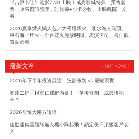
《吉伊卡哇》電影7/31上映！威秀影城特典、預售套
票…販售資訊整理，討伐棒+小卡必收、上映戲院一文
看
2026夏季煙火懶人包／大稻埕煙火、淡水漁人碼頭、
東石海上煙火…全台花火施放時間、表演卡司、最佳觀
賞點必看
最新文章
/ HOT NEWS /
2026年下半年投資展望：狂熱漲勢 vs 嚴峻現實
友達二把手柯富仁裸辭內幕！「落後群創」成最後稻
草？
2026前進大南方論壇
佳世達集團艦隊無人機小隊起飛！鎖定美日頂級客戶切
入