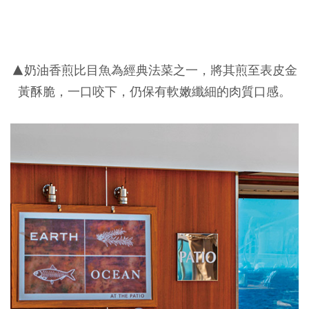
▲奶油香煎比目魚為經典法菜之一，將其煎至表皮金
黃酥脆，一口咬下，仍保有軟嫩纖細的肉質口感。