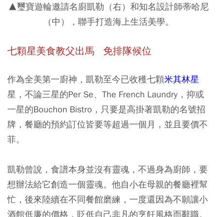
▲璽寶遊輪邀請名廚凱勒（右）和知名設計師蒂哈尼
（中），聯手打造海上生活美學。
七顆星美食教父出馬 免排隊候位
作為全美第一廚神，凱勒至今已收穫七顆
米其林星
星，不論三星的Per Se、The French Laundry，抑或
一星的Bouchon Bistro，只要是高掛著凱勒的名號招
牌，餐廳的預約訂位皆要等超過一個月，並且要價不
菲。
凱勒曾說，食譜本身並沒有靈魂，不過身為廚師，要
想辦法給它創造一個靈魂。他自小在母親的餐廳裡幫
忙，後來陸續在不同餐館磨練，一度還因為不願讓小
酒館低廉的價格，貶低自己非凡的烹飪風格而辭職。