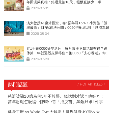
年回測揭真相：錯過最強10天，報酬直接少一半
2026-07-31
淡大教授41歲才投資，靠1招年賺15％！小資族「勝
率最高」ETF配置法公開：0050搭配這1種「越簡單越
好賺」
2026-08-04
存1千萬0050提早退休，每月賣股竟越花越有錢？退
休第一年就遇股災撐得住？抱0050「安心養老」有3
條件
2026-07-29
熱門話題
/ HOT ARTICLES /
慈濟被騙10億為何5年不報警、錢找到才認？他好奇：
當年財報怎麼編…陳時中背「擋疫苗」黑鍋只求1件事
健身工廠 vs World Gym大解密！世界健身-KY營收大