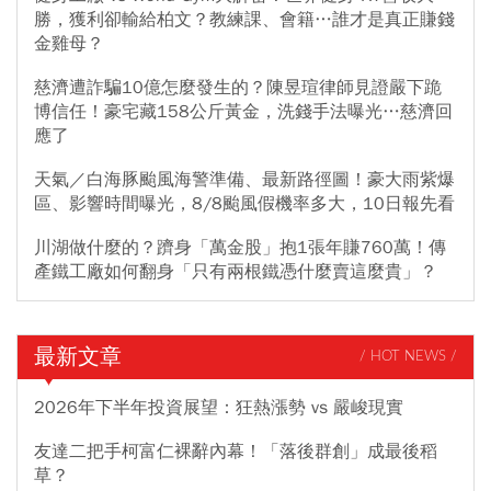
勝，獲利卻輸給柏文？教練課、會籍…誰才是真正賺錢
金雞母？
慈濟遭詐騙10億怎麼發生的？陳昱瑄律師見證嚴下跪
博信任！豪宅藏158公斤黃金，洗錢手法曝光…慈濟回
應了
天氣／白海豚颱風海警準備、最新路徑圖！豪大雨紫爆
區、影響時間曝光，8/8颱風假機率多大，10日報先看
川湖做什麼的？躋身「萬金股」抱1張年賺760萬！傳
產鐵工廠如何翻身「只有兩根鐵憑什麼賣這麼貴」？
最新文章
/ HOT NEWS /
2026年下半年投資展望：狂熱漲勢 vs 嚴峻現實
友達二把手柯富仁裸辭內幕！「落後群創」成最後稻
草？