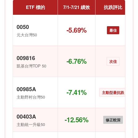
ETF 標的
7/1-7/21 績效
抗跌評比
0050
-5.69%
最佳
元大台灣50
009816
-6.76%
次佳
凱基台灣TOP 50
00985A
-7.41%
主動型最抗跌
主動野村台灣50
00403A
-12.56%
修正較深
主動統一升級50