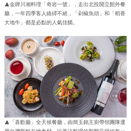
▲
金牌川湘料理「奇岩一號」，走出北投開立館外餐
廳，一年四季客人絡繹不絕，「剁椒魚頭」和「稻香
大地牛」都是必點的人氣佳餚。
▲
「喜歡廳」全天候餐廳，由簡玉銘主廚帶領團隊運