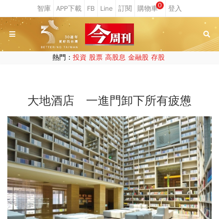
0
熱門：
投資
股票
高股息
金融股
存股
大地酒店 一進門卸下所有疲憊