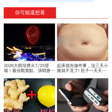
你可能還想看
PR
2026大稻埕煙火7/25登
起床就先做件事，沒三天小
場！最佳觀賞點、演唱會卡
腹就不見了! 肚子一天天變
司…大稻埕夏日節煙火施放
小！
時間、蜘蛛人無人機燈光秀
PR
場次