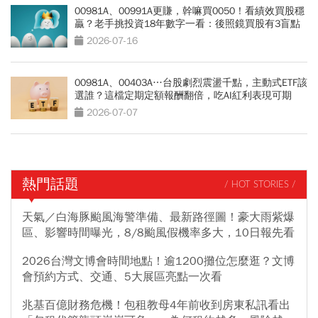
00981A、00991A更賺，幹嘛買0050！看績效買股穩
贏？老手挑投資18年數字一看：後照鏡買股有3盲點
2026-07-16
00981A、00403A…台股劇烈震盪千點，主動式ETF該
選誰？這檔定期定額報酬翻倍，吃AI紅利表現可期
2026-07-07
熱門話題
/ HOT STORIES /
天氣／白海豚颱風海警準備、最新路徑圖！豪大雨紫爆
區、影響時間曝光，8/8颱風假機率多大，10日報先看
2026台灣文博會時間地點！逾1200攤位怎麼逛？文博
會預約方式、交通、5大展區亮點一次看
兆基百億財務危機！包租教母4年前收到房東私訊看出