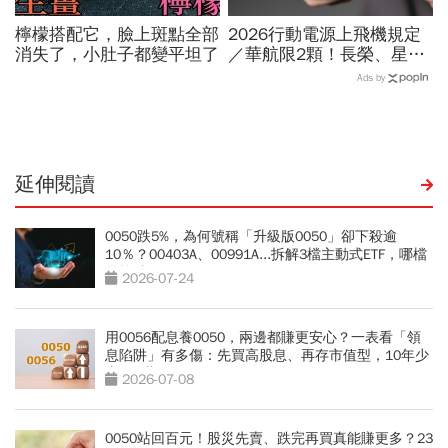
檸檬搭配它，臉上斑點全部
2026行動電源上飛機規定
消失了，小肚子都變平坦了
／華航限2顆！長榮、星
宇、虎航…行動電源飛機能
Ads by
帶幾個、托運還隨身手提？
延伸閱讀
0050跌5%，為何號稱「升級版0050」卻下殺逾
10％？00403A、00991A...拆解3檔主動式ETF，哪檔
最抗跌？
2026-07-24
用0056配息養0050，兩邊都賺更安心？一表看「領
息陷阱」有多傷：先買高股息、再存市值型，10年少
賺330萬
2026-07-08
0050站回百元！股災先賣、跌完再買真能賺更多？23