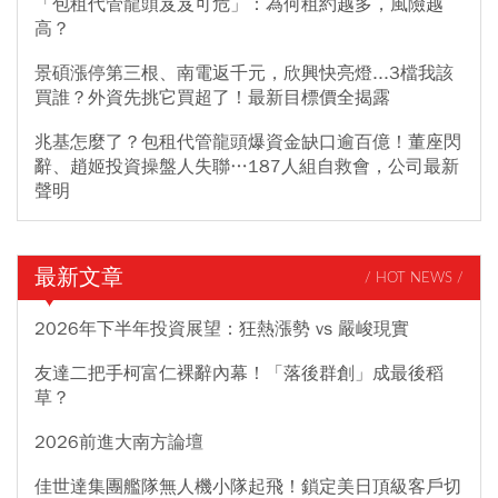
「包租代管龍頭岌岌可危」：為何租約越多，風險越
高？
景碩漲停第三根、南電返千元，欣興快亮燈...3檔我該
買誰？外資先挑它買超了！最新目標價全揭露
兆基怎麼了？包租代管龍頭爆資金缺口逾百億！董座閃
辭、趙姬投資操盤人失聯…187人組自救會，公司最新
聲明
最新文章
/ HOT NEWS /
2026年下半年投資展望：狂熱漲勢 vs 嚴峻現實
友達二把手柯富仁裸辭內幕！「落後群創」成最後稻
草？
2026前進大南方論壇
佳世達集團艦隊無人機小隊起飛！鎖定美日頂級客戶切