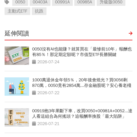
0050
00403A
00991A
00985A
升級版0050
主動式ETF
抗跌
延伸閱讀
0050沒有AI也能賺？就算買在「最慘前10年」報酬也
有85％！那定期定額呢？市值型ETF長勝關鍵
2026-07-24
1000萬退休金年領5％，20年後會燒光？買0056剩
870萬，0050竟有2854萬...存金融股呢？安心養老殘
酷真相
2026-07-22
00919抱3年果斷下車，改買0050+00981A+0052...達
人看這組合為何搖頭？追報酬率換股「最大陷阱」
2026-07-21