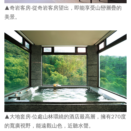
▲
奇岩客房-從奇岩客房望出，即能享受山巒層疊的
美景。
▲
大地套房-位處山林環繞的酒店最高層，擁有270度
的寬廣視野，能遠觀山色，近聽水聲。