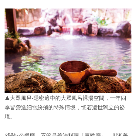
▲
大眾風呂-隱密適中的大眾風呂裸湯空間，一年四
季皆營造細雪紛飛的特殊情境，恍若遺世獨立的祕
境。
3間特色餐廳，不管是義法料理「喜歡廳」、川湘美