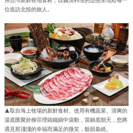
用台灣新鮮在地食材，以義法料理的型態呈現給每一
位造訪北投的旅人。
▲
取自海上牧場的新鮮食材、使用有機蔬菜、清爽的
湯底匯聚於柳宗理鑄鐵鍋中滾動，當鍋底朝天，您將
遇見那淺淺的幸福而滿足的微笑，餘韻裊繞。