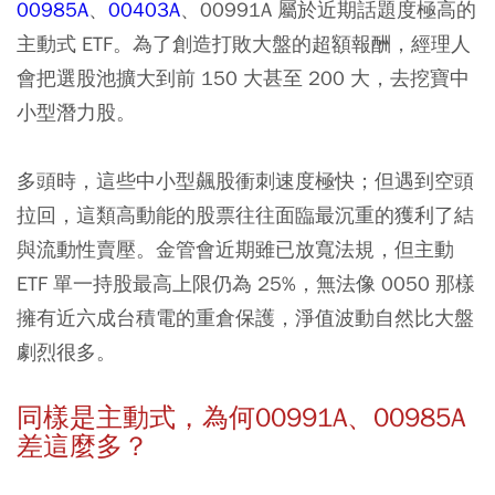
00985A
、
00403A
、
00991A
屬於近期話題度極高的
主動式 ETF。為了創造打敗大盤的超額報酬，經理人
會把選股池擴大到前 150 大甚至 200 大，去挖寶中
小型潛力股。
多頭時，這些中小型飆股衝刺速度極快；但遇到空頭
拉回，這類高動能的股票往往面臨最沉重的獲利了結
與流動性賣壓。金管會近期雖已放寬法規，但主動
ETF 單一持股最高上限仍為 25%，無法像 0050 那樣
擁有近六成台積電的重倉保護，淨值波動自然比大盤
劇烈很多。
同樣是主動式，為何00991A、00985A
差這麼多？