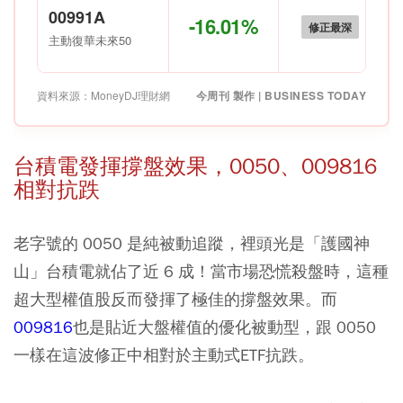
00991A
-16.01%
修正最深
主動復華未來50
資料來源：MoneyDJ理財網
今周刊 製作 | BUSINESS TODAY
台積電發揮撐盤效果，0050、009816
相對抗跌
老字號的
0050
是純被動追蹤，裡頭光是「護國神
山」台積電就佔了近 6 成！當市場恐慌殺盤時，這種
超大型權值股反而發揮了極佳的撐盤效果。而
009816
也是貼近大盤權值的優化被動型，跟 0050
一樣在這波修正中相對於主動式ETF抗跌。