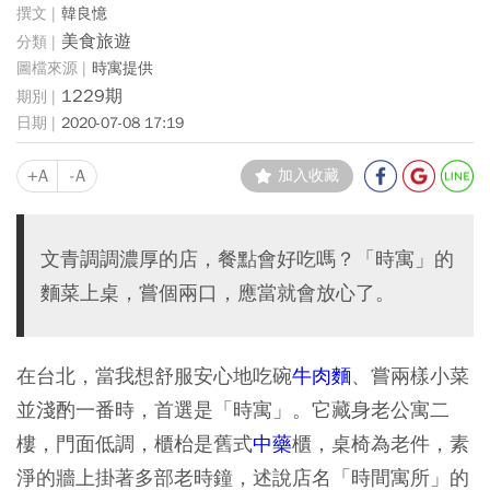
韓良憶
美食旅遊
時寓提供
1229期
2020-07-08 17:19
+A
-A
加入收藏
文青調調濃厚的店，餐點會好吃嗎？「時寓」的
麵菜上桌，嘗個兩口，應當就會放心了。
在台北，當我想舒服安心地吃碗
牛肉麵
、嘗兩樣小菜
並淺酌一番時，首選是「時寓」。它藏身老公寓二
樓，門面低調，櫃枱是舊式
中藥
櫃，桌椅為老件，素
淨的牆上掛著多部老時鐘，述說店名「時間寓所」的