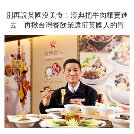
別再說英國沒美食！漢典把牛肉麵賣進
去 再揪台灣餐飲業遠征英國人的胃