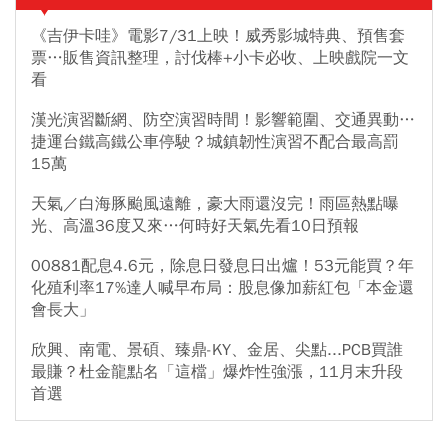
《吉伊卡哇》電影7/31上映！威秀影城特典、預售套
票…販售資訊整理，討伐棒+小卡必收、上映戲院一文
看
漢光演習斷網、防空演習時間！影響範圍、交通異動…
捷運台鐵高鐵公車停駛？城鎮韌性演習不配合最高罰
15萬
天氣／白海豚颱風遠離，豪大雨還沒完！雨區熱點曝
光、高溫36度又來…何時好天氣先看10日預報
00881配息4.6元，除息日發息日出爐！53元能買？年
化殖利率17%達人喊早布局：股息像加薪紅包「本金還
會長大」
欣興、南電、景碩、臻鼎-KY、金居、尖點...PCB買誰
最賺？杜金龍點名「這檔」爆炸性強漲，11月末升段
首選