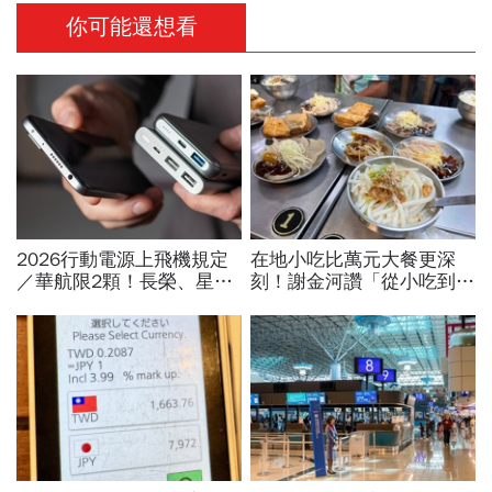
你可能還想看
2026行動電源上飛機規定
在地小吃比萬元大餐更深
／華航限2顆！長榮、星
刻！謝金河讚「從小吃到
宇、虎航…行動電源飛機能
大」的庶民魅力：回到最原
帶幾個、托運還隨身手提？
始的舌尖美味