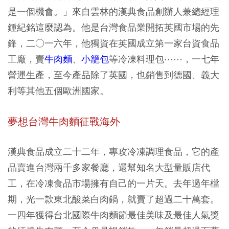
是一個機會。」來自雲林的漢典食品創辦人兼總經理
鍾紀銘這麼認為。他是台灣食品業開拓英國市場的先
鋒，二○一六年，他獨資在英國成立第一家台資食品
工廠，賣
牛肉麵
、
小籠包
等冷凍料理包⋯⋯，一七年
營運生產，至今產品除了英國，也銷售到德國、義大
利等其他五個歐洲國家。
夢想台灣牛肉麵征戰海外
漢典食品成立二十二年，專攻冷凍調理食品，它的產
品賣進台灣兩千多家餐廳，還幫知名大型量販店代
工，在冷凍食品市場擁有自己的一片天。去年過年檔
期，光一款東北酸菜白肉鍋，就賣了超過二十萬套。
一四年獲得台北國際牛肉麵節最佳美味及最佳人氣獎