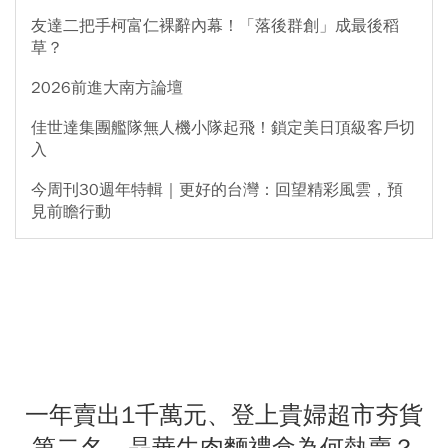
友達二把手柯富仁裸辭內幕！「落後群創」成最後稻
草？
2026前進大南方論壇
佳世達集團艦隊無人機小隊起飛！鎖定美日頂級客戶切
入
今周刊30週年特輯｜更好的台灣：回望精彩風雲，預
見前瞻行動
一年賣出1千萬元、登上貴婦超市夯貨
第二名 晶華牛肉麵禮盒為何熱賣？