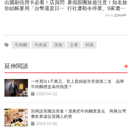
出國刷信用卡必看！店員問
暑假跟團旅遊注意！知名旅
你結帳要用「台幣還是日
行社遭勒令停業、9家遭廢
幣」...按錯1個鈕，被坑4%
止或撤照…觀光署完整黑名
Ads by
匯差！3招避開DCC陷阱
單曝光
牛肉麵
牛肉湯
美食
文青
時寓
延伸閱讀
一年賣出1千萬元、登上貴婦超市夯貨第二名 晶華
牛肉麵禮盒為何熱賣？
2020-04-22
別再說英國沒美食！漢典把牛肉麵賣進去 再揪台灣
餐飲業遠征英國人的胃
2019-10-30