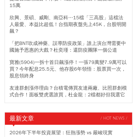
15萬
欣興、景碩、威剛、南亞科…15檔「三高股」這檔法
人最愛、本益比超低！台指期夜盤先上45K，台股明開
飆？
「把BNT吹成神藥、誤導防疫政策」誰上演台灣需要中
國施予恩惠的大戲？杜奕瑾：還防疫團隊一個公道
寶雅(5904)一拆十首日飆漲停！一張79萬變7.9萬可以
買？今年配息25.5元、他存股6年領悟：股票買一次，
股息領終身
友達群創漲停理由？台積電傳買友達兩廠、比照群創模
式合作！面板雙虎選誰買，杜金龍：2檔都好但我選它
最新文章
/ HOT NEWS /
2026年下半年投資展望：狂熱漲勢 vs 嚴峻現實