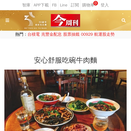
0
熱門：
台積電
兆豐金配息
股票抽籤
00929
航運股走勢
安心舒服吃碗牛肉麵