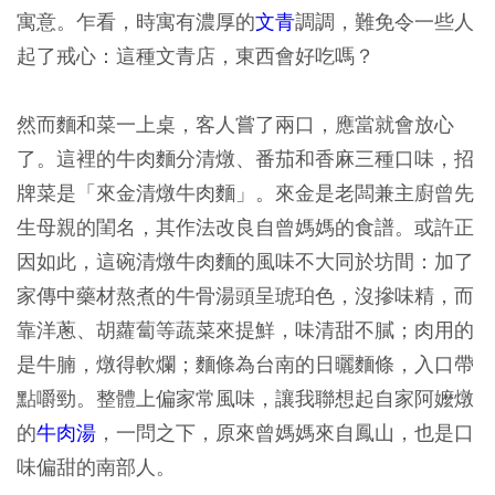
寓意。乍看，時寓有濃厚的
文青
調調，難免令一些人
起了戒心：這種文青店，東西會好吃嗎？
然而麵和菜一上桌，客人嘗了兩口，應當就會放心
了。這裡的牛肉麵分清燉、番茄和香麻三種口味，招
牌菜是「來金清燉牛肉麵」。來金是老闆兼主廚曾先
生母親的閨名，其作法改良自曾媽媽的食譜。或許正
因如此，這碗清燉牛肉麵的風味不大同於坊間：加了
家傳中藥材熬煮的牛骨湯頭呈琥珀色，沒摻味精，而
靠洋蔥、胡蘿蔔等蔬菜來提鮮，味清甜不膩；肉用的
是牛腩，燉得軟爛；麵條為台南的日曬麵條，入口帶
點嚼勁。整體上偏家常風味，讓我聯想起自家阿嬤燉
的
牛肉湯
，一問之下，原來曾媽媽來自鳳山，也是口
味偏甜的南部人。