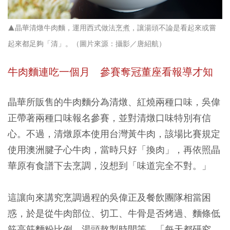
▲晶華清燉牛肉麵，運用西式做法烹煮，讓湯頭不論是看起來或嘗
起來都足夠「清」。（圖片來源：攝影／唐紹航）
牛肉麵連吃一個月 參賽奪冠董座看報導才知
晶華所販售的牛肉麵分為清燉、紅燒兩種口味，吳偉
正帶著兩種口味報名參賽，並對清燉口味特別有信
心。不過，清燉原本使用台灣黃牛肉，該場比賽規定
使用澳洲腱子心牛肉，當時只好「換肉」，再依照晶
華原有食譜下去烹調，沒想到「味道完全不對。」
這讓向來講究烹調過程的吳偉正及餐飲團隊相當困
惑，於是從牛肉部位、切工、牛骨是否烤過、麵條低
筋高筋麵粉比例、湯頭熬製時間等，「每天都研究，