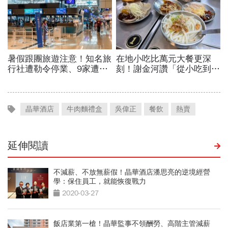
晶華酒店
牛肉麵禮盒
吳偉正
餐飲
熱賣
延伸閱讀
不減薪、不放無薪假！晶華酒店潘思亮的逆境經營
學：保住員工，就能恢復戰力
2020-03-27
飯店業第一槍！晶華監事不領酬勞、高階主管減薪