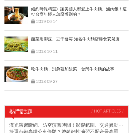
紐約時報精選》讓美國人都愛上牛肉麵、滷肉飯！這
批台裔年輕人怎麼辦到的？
2019-06-14
酸菜用腳踩、豆干發霉 知名牛肉麵店爆食安疑慮
2018-10-11
吃牛肉麵，別急著加酸菜！台灣牛肉麵的故事
2018-09-27
熱門話題
/ HOT ARTICLES /
漢光演習斷網、防空演習時間！影響範圍、交通異動…
捷運台鐵高鐵公車停駛？城鎮韌性演習不配合最高罰