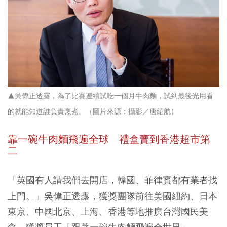
▲吳偉正透露，為了比賽連續試吃一個月牛肉麵，試到最後光用看
的就能知道誰負責烹煮。（圖片來源：攝影／唐紹航）
靠一碗牛肉麵飛遍全球 禮盒賣到香港超市第
二
「英國有人請我們去開店，韓國、菲律賓都有業者找
上門。」吳偉正透露，獲獎團隊前往美國紐約、日本
東京、中國北京、上海、香港等地推廣台灣國民美