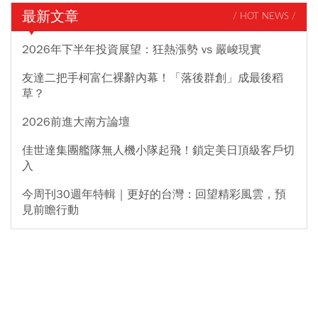
最新文章
/ HOT NEWS /
2026年下半年投資展望：狂熱漲勢 vs 嚴峻現實
友達二把手柯富仁裸辭內幕！「落後群創」成最後稻
草？
2026前進大南方論壇
佳世達集團艦隊無人機小隊起飛！鎖定美日頂級客戶切
入
今周刊30週年特輯｜更好的台灣：回望精彩風雲，預
見前瞻行動