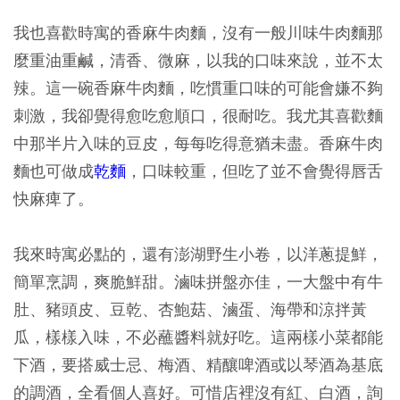
我也喜歡時寓的香麻牛肉麵，沒有一般川味牛肉麵那
麼重油重鹹，清香、微麻，以我的口味來說，並不太
辣。這一碗香麻牛肉麵，吃慣重口味的可能會嫌不夠
刺激，我卻覺得愈吃愈順口，很耐吃。我尤其喜歡麵
中那半片入味的豆皮，每每吃得意猶未盡。香麻牛肉
麵也可做成
乾麵
，口味較重，但吃了並不會覺得唇舌
快麻痺了。
我來時寓必點的，還有澎湖野生小卷，以洋蔥提鮮，
簡單烹調，爽脆鮮甜。滷味拼盤亦佳，一大盤中有牛
肚、豬頭皮、豆乾、杏鮑菇、滷蛋、海帶和涼拌黃
瓜，樣樣入味，不必蘸醬料就好吃。這兩樣小菜都能
下酒，要搭威士忌、梅酒、精釀啤酒或以琴酒為基底
的調酒，全看個人喜好。可惜店裡沒有紅、白酒，詢