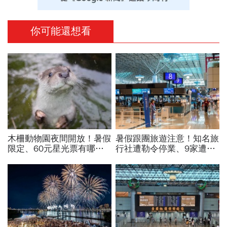
你可能還想看
木柵動物園夜間開放！暑假
暑假跟團旅遊注意！知名旅
限定、60元星光票有哪些
行社遭勒令停業、9家遭廢
動物可以看？要預約嗎？時
止或撤照…觀光署完整黑名
間、門票、最佳遊園路線總
單曝光
整理