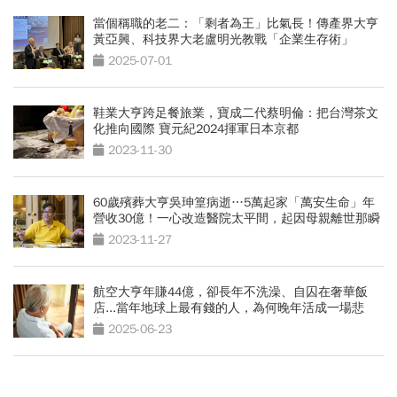
當個稱職的老二：「剩者為王」比氣長！傳產界大亨
黃亞興、科技界大老盧明光教戰「企業生存術」
2025-07-01
鞋業大亨跨足餐旅業，寶成二代蔡明倫：把台灣茶文
化推向國際 寶元紀2024揮軍日本京都
2023-11-30
60歲殯葬大亨吳珅篁病逝…5萬起家「萬安生命」年
營收30億！一心改造醫院太平間，起因母親離世那瞬
間
2023-11-27
航空大亨年賺44億，卻長年不洗澡、自囚在奢華飯
店...當年地球上最有錢的人，為何晚年活成一場悲
劇？
2025-06-23