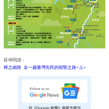
延伸閱讀：
樟之細路 走一趟臺灣先民的朝聖之路<上>