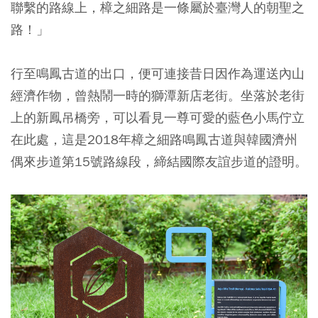
聯繫的路線上，樟之細路是一條屬於臺灣人的朝聖之
路！」
行至鳴鳳古道的出口，便可連接昔日因作為運送內山
經濟作物，曾熱鬧一時的獅潭新店老街。坐落於老街
上的新鳳吊橋旁，可以看見一尊可愛的藍色小馬佇立
在此處，這是2018年樟之細路鳴鳳古道與韓國濟州
偶來步道第15號路線段，締結國際友誼步道的證明。