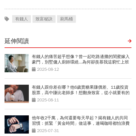
有錢人
致富秘訣
刷馬桶
延伸閱讀
有錢人的痛苦超乎想像？曾一起吃路邊攤的閨蜜嫁入
豪門，別墅傭人廚師環繞...為何卻羨慕我這窮忙上班
族？
2025-08-12
有錢人跟你差在哪？他6歲賣糖果賺價差、11歲投資
股票，高中賺比老師多！想翻身致富，從小就要有的
理財思維
2025-08-11
他年收2千萬，為何還要每天早起？揭有錢人的共同
習慣：抓緊「黃金時間」做這事，連喝咖啡都怕浪費
時間！
2025-07-31