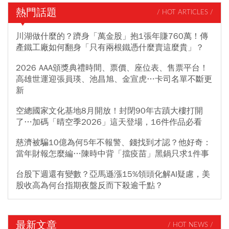
熱門話題
/ HOT ARTICLES /
川湖做什麼的？躋身「萬金股」抱1張年賺760萬！傳
產鐵工廠如何翻身「只有兩根鐵憑什麼賣這麼貴」？
2026 AAA頒獎典禮時間、票價、座位表、售票平台！
高雄世運迎張員瑛、池昌旭、金宣虎…卡司名單不斷更
新
空總國家文化基地8月開放！封閉90年古蹟大樓打開
了…加碼「晴空季2026」這天登場，16件作品必看
慈濟被騙10億為何5年不報警、錢找到才認？他好奇：
當年財報怎麼編…陳時中背「擋疫苗」黑鍋只求1件事
台股下週還有變數？亞馬遜漲15%領頭化解AI疑慮，美
股收高為何台指期夜盤反而下殺逾千點？
最新文章
/ HOT NEWS /