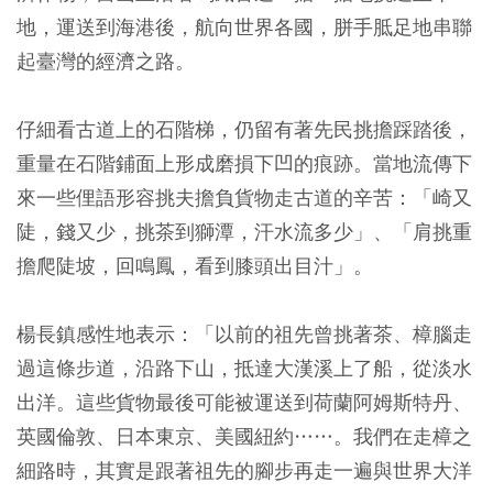
地，運送到海港後，航向世界各國，胼手胝足地串聯
起臺灣的經濟之路。
仔細看古道上的石階梯，仍留有著先民挑擔踩踏後，
重量在石階鋪面上形成磨損下凹的痕跡。當地流傳下
來一些俚語形容挑夫擔負貨物走古道的辛苦：「崎又
陡，錢又少，挑茶到獅潭，汗水流多少」、「肩挑重
擔爬陡坡，回鳴鳳，看到膝頭出目汁」。
楊長鎮感性地表示：「以前的祖先曾挑著茶、樟腦走
過這條步道，沿路下山，抵達大漢溪上了船，從淡水
出洋。這些貨物最後可能被運送到荷蘭阿姆斯特丹、
英國倫敦、日本東京、美國紐約……。我們在走樟之
細路時，其實是跟著祖先的腳步再走一遍與世界大洋