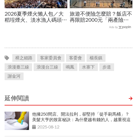
2026夏季煙火懶人包／大
旅遊不便險怎麼賠？飯店不
稻埕煙火、淡水漁人碼頭、
再限賠2000元「兩產險」
東石海上煙火…全台花火施
跟進！機票住宿餐費收據怎
Ads by
放時間、表演卡司、最佳觀
麼報？達人教戰旅平險理賠
賞點必看
樟之細路
客家委員會
客委會
楊長鎮
浪漫臺三線
浪漫台三線
鳴鳳
水寨下
步道
謝金河
延伸閱讀
他擁250間店、開法拉利，卻堅持「徒手刷馬桶」？
美髮大亨的致富秘訣：為什麼越有錢的人，越重視這
件小事
2025-08-12