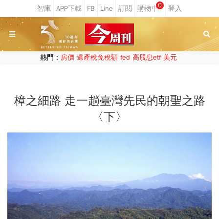
0
熱門：
房價
遺產稅免稅額
fed
高股息etf
美元
樟之細路 走一趟臺灣先民的朝聖之路
〈下〉