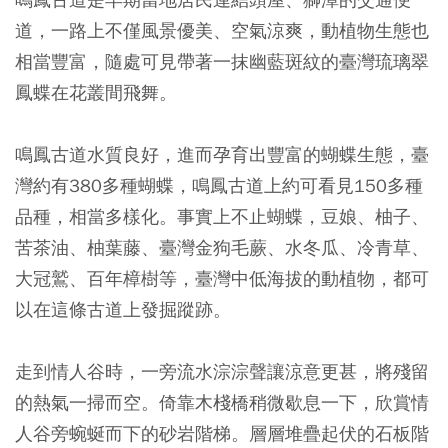
道，一路上不僅風景優美、空氣涼爽，動植物生態也
相當豐富，隨處可見帶著一抹幽藍斑紋的臺灣琉璃翠
鳳蝶在花叢間飛舞。
鳴鳳古道水質良好，進而孕育出豐富的蝴蝶生態，臺
灣約有380多種蝴蝶，鳴鳳古道上約可看見150多種
品種，相當多樣化。事實上不止蝴蝶，豆娘、柚子、
苦茶油、柚葉藤、臺灣金狗毛蕨、水冬瓜、冷青草、
大冠鷲、百年樟樹等，臺灣中低海拔的動植物，都可
以在這條古道上發掘蹤跡。
走到情人谷時，一旁流水淙淙聲讓涼意更甚，將殘留
的熱氣一掃而空。倚靠木棧橋稍微歇息一下，欣賞情
人谷旁蜿蜒而下的砂岩階梯。層層堆疊起伏的石板階