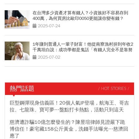
在台灣多少資產才算有錢人？小資族好不容易存到
400萬，為何買房比歐印0050更能讓你變有錢？
2025-07-24
1年賺到普通人一輩子財富！他從南寮漁村拚到年收2
千萬坦白說：成功學都是鬼話「有錢人完全不是靠努
力」
2025-07-02
熱門話題
/ HOT STORIES /
巨型鋼彈現身信義區！20個人氣IP登場，航海王、哥吉
拉、七龍珠、寶可夢…盤點打卡熱點，活動只到這天
慈濟遭詐騙10億怎麼發生的？陳昱瑄律師見證嚴下跪
博信任！豪宅藏158公斤黃金，洗錢手法曝光…慈濟回
應了