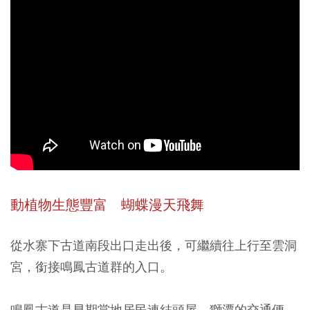
動植物生態豐富 蝴蝶漫天飛舞
從水寨下古道南段出口走出後，可繼續往上行至雲洞
宮，銜接鳴鳳古道群的入口。
鳴鳳古道是早期當地居民連結頭屋、獅潭的交通便