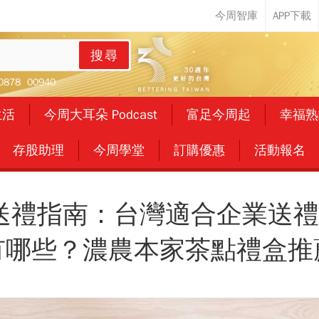
搜尋
0878
00940
生活
今周大耳朵 Podcast
富足今周起
幸福熟
存股助理
今周學堂
訂購優惠
活動報名
業送禮指南：台灣適合企業送
有哪些？濃農本家茶點禮盒推