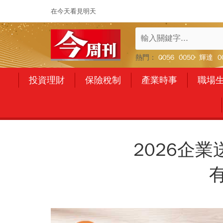
在今天看見明天
熱門：
0056
0050
輝達
0
投資理財
保險稅制
產業時事
職場
2026企