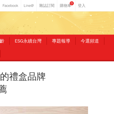
0
齡
ESG永續台灣
專題報導
今選頻道
禮的禮盒品牌
薦