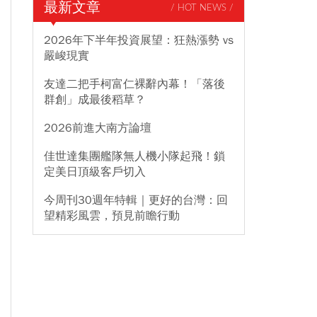
最新文章
/ HOT NEWS /
2026年下半年投資展望：狂熱漲勢 vs
嚴峻現實
友達二把手柯富仁裸辭內幕！「落後
群創」成最後稻草？
2026前進大南方論壇
佳世達集團艦隊無人機小隊起飛！鎖
定美日頂級客戶切入
今周刊30週年特輯｜更好的台灣：回
望精彩風雲，預見前瞻行動