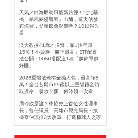
母？
天氣／白海豚颱風最新路徑！北北基
桃「暴風圈侵襲率」出爐，這天估發
布海警，父親節會影響嗎？10日報先
看
淡大教授41歲才投資，靠1招年賺
15％！小資族「勝率最高」ETF配置
法公開：0050搭配這1種「越簡單越
好賺」
2026重陽敬老禮金懶人包，最高領5
萬！全台各縣市65歲以上重陽禮金領
取資格、發放金額、何時領一次看
周玲妏是誰？棒協史上首位女性理事
長，曾任議員、高雄市觀光局長…接
棒辜仲諒推3大改革：打造棒球人之家