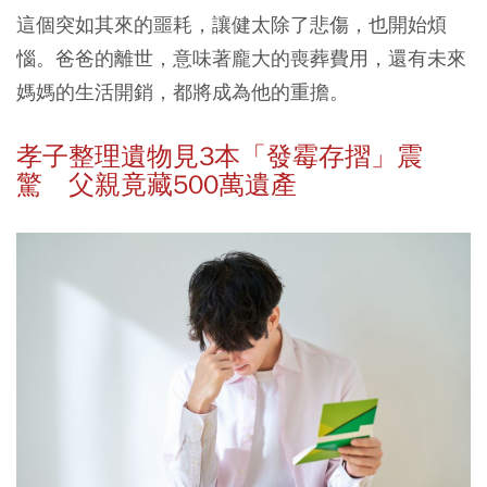
這個突如其來的噩耗，讓健太除了悲傷，也開始煩
惱。爸爸的離世，意味著龐大的喪葬費用，還有未來
媽媽的生活開銷，都將成為他的重擔。
孝子整理遺物見3本「發霉存摺」震
驚 父親竟藏500萬遺產