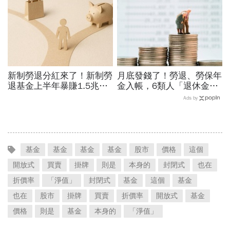
金
雙薪
新制勞退分紅來了！新制勞
月底發錢了！勞退、勞保年
退基金上半年暴賺1.5兆，
金入帳，6類人「退休金加
勞工平均領逾11萬...帳戶
發」...存摺出現2筆錢正常
Ads by
怎麼查？何時能領？
嗎？有些人為何領不到
基金
基金
基金
基金
股市
價格
這個
開放式
買賣
掛牌
則是
本身的
封閉式
也在
折價率
「淨值」
封閉式
基金
這個
基金
也在
股市
掛牌
買賣
折價率
開放式
基金
價格
則是
基金
本身的
「淨值」