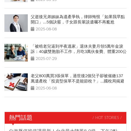
父逝後兄弟姊妹為遺產爭執，律師悔恨「如果我早點
開口」...5個訣竅，子女跟長輩談遺囑不再尷尬
2025-08-08
「被啃老兒逼到半夜逃家」退休夫妻月領5萬年金淚
訴：40歲雙胞胎不工作，月吃3萬伙食費、體重200公
斤
2025-07-29
老父800萬買3張保單，過世後2個兒子卻被催繳137
萬遺產稅「投資型保單不是能節稅？」...國稅局揭避
稅盲點
2025-06-08
熱門話題
/ HOT STORIES /