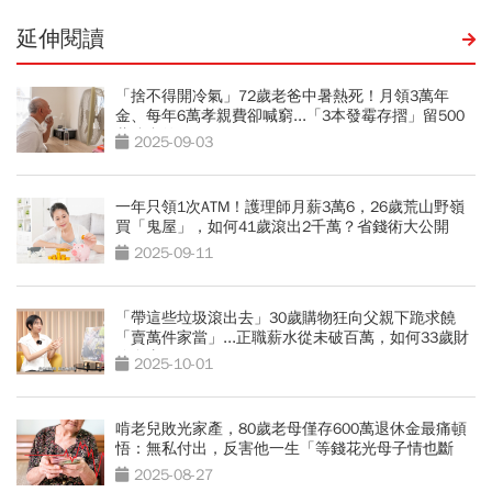
延伸閱讀
「捨不得開冷氣」72歲老爸中暑熱死！月領3萬年
金、每年6萬孝親費卻喊窮...「3本發霉存摺」留500
萬遺產啟示
2025-09-03
一年只領1次ATM！護理師月薪3萬6，26歲荒山野嶺
買「鬼屋」，如何41歲滾出2千萬？省錢術大公開
2025-09-11
「帶這些垃圾滾出去」30歲購物狂向父親下跪求饒
「賣萬件家當」...正職薪水從未破百萬，如何33歲財
務自由？
2025-10-01
啃老兒敗光家產，80歲老母僅存600萬退休金最痛頓
悟：無私付出，反害他一生「等錢花光母子情也斷
了」
2025-08-27