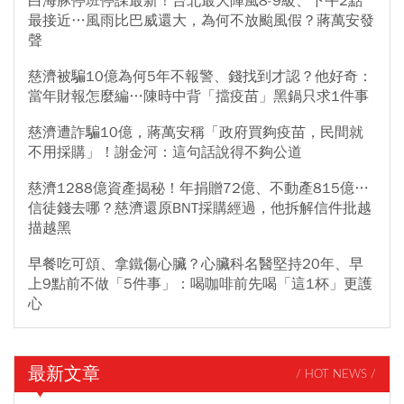
白海豚停班停課最新！台北最大陣風8-9級、下午2點
最接近…風雨比巴威還大，為何不放颱風假？蔣萬安發
聲
慈濟被騙10億為何5年不報警、錢找到才認？他好奇：
當年財報怎麼編…陳時中背「擋疫苗」黑鍋只求1件事
慈濟遭詐騙10億，蔣萬安稱「政府買夠疫苗，民間就
不用採購」！謝金河：這句話說得不夠公道
慈濟1288億資產揭秘！年捐贈72億、不動產815億…
信徒錢去哪？慈濟還原BNT採購經過，他拆解信件批越
描越黑
早餐吃可頌、拿鐵傷心臟？心臟科名醫堅持20年、早
上9點前不做「5件事」：喝咖啡前先喝「這1杯」更護
心
最新文章
/ HOT NEWS /