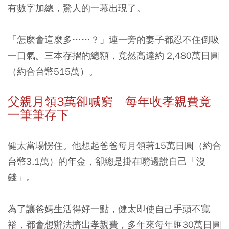
有數字加總，驚人的一幕出現了。
「怎麼會這麼多……？」連一旁的妻子都忍不住倒吸
一口氣。三本存摺的總額，竟然高達約 2,480萬日圓
（約合台幣515萬）。
父親月領3萬卻喊窮 每年收孝親費竟
一筆筆存下
健太當場愣住。他想起爸爸每月領著15萬日圓（約合
台幣3.1萬）的年金，卻總是掛在嘴邊說自己「沒
錢」。
為了讓爸媽生活得好一點，健太即使自己手頭不寬
裕，都會想辦法擠出孝親費，多年來每年匯30萬日圓