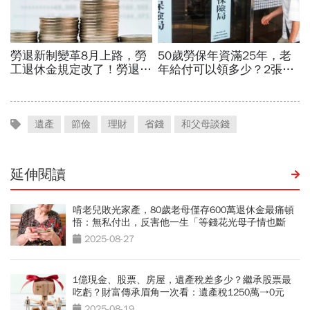
遺產
節儉
理財
省錢
和父母談錢
延伸閱讀
啃老兒敗光家產，80歲老母僅存600萬退休金最痛頓
悟：無私付出，反害他一生「等錢花光母子情也斷
了」
2025-08-27
1億現金、股票、房屋，遺產稅差多少？繼承股票最
吃虧？財富傳承眉角一次看：遺產稅1250萬→0元
2025-08-19