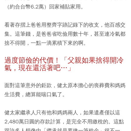
（約合台幣6.2萬）回家補貼家用。
看著存摺上爸爸用整齊字跡記錄下的收支，他百感交
集。這筆錢，是爸爸省吃儉用數十年，甚至連冷氣都
捨不得開，一點一滴累積下來的啊。
過度節儉的代價！「父親如果捨得開冷
氣，現在還活著吧…」
面對這筆意外的鉅款，健太原本擔心的喪葬費和媽媽
生活費，總算能喘口氣了。
健太家繼承人只有他和媽媽兩人，如果遺產僅以這
2,480萬日圓的存款計算，是完全不用繳稅的。這點
跟許多人想像中「繼承就是要繳一筆稅金」很不一