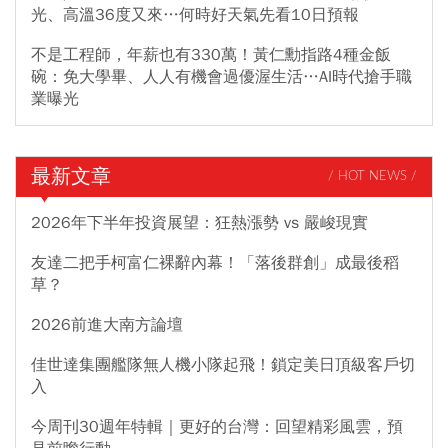
光、高溫36度又來…何時好天氣先看10日預報
不是工程師，年薪也有330萬！黃仁勳指路4種金飯
碗：免大學畢、人人有機會過優渥生活…AI時代搶手職
業曝光
最新文章
/ HOT NEWS /
2026年下半年投資展望：狂熱漲勢 vs 嚴峻現實
友達二把手柯富仁裸辭內幕！「落後群創」成最後稻
草？
2026前進大南方論壇
佳世達集團艦隊無人機小隊起飛！鎖定美日頂級客戶切
入
今周刊30週年特輯｜更好的台灣：回望精彩風雲，預