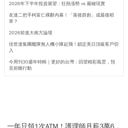
2026年下半年投資展望：狂熱漲勢 vs 嚴峻現實
友達二把手柯富仁裸辭內幕！「落後群創」成最後稻
草？
2026前進大南方論壇
佳世達集團艦隊無人機小隊起飛！鎖定美日頂級客戶切
入
今周刊30週年特輯｜更好的台灣：回望精彩風雲，預
見前瞻行動
一年只領1次ATM！護理師月薪3萬6，