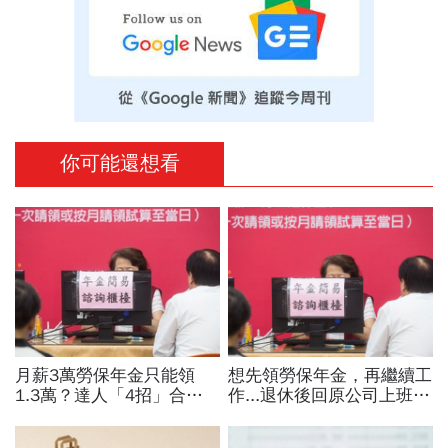
你可能還想看
月薪3萬勞保年金只能領
想先領勞保年金，再繼續工
1.3萬？達人「4招」合法
作...退休後回原公司上班間
調高勞保投保薪資：不求老
隔多久？別踩「違法詐領」
闆加薪、退休月領2.5萬年
紅線，正確SOP教你合法領