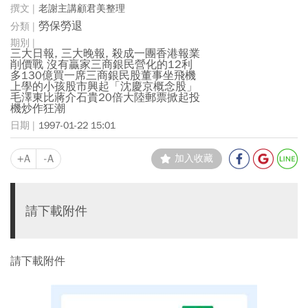
老謝主講顧君美整理
勞保勞退
三大日報, 三大晚報, 殺成一團香港報業
削價戰 沒有贏家三商銀民營化的12利
多130億買一席三商銀民股董事坐飛機
上學的小孩股市興起「沈慶京概念股」
毛澤東比蔣介石貴20倍大陸郵票掀起投
機炒作狂潮
1997-01-22 15:01
+A
-A
加入收藏
請下載附件
請下載附件