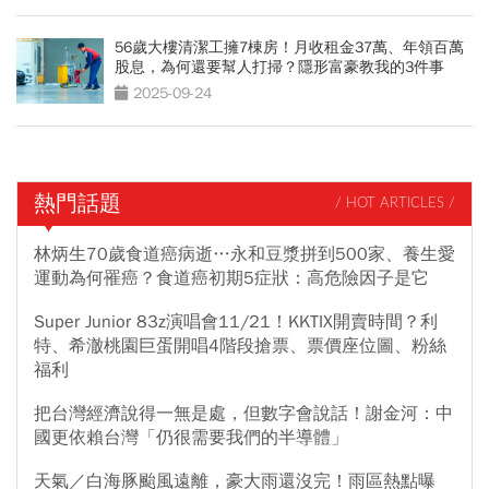
56歲大樓清潔工擁7棟房！月收租金37萬、年領百萬
股息，為何還要幫人打掃？隱形富豪教我的3件事
2025-09-24
熱門話題
/ HOT ARTICLES /
林炳生70歲食道癌病逝…永和豆漿拼到500家、養生愛
運動為何罹癌？食道癌初期5症狀：高危險因子是它
Super Junior 83z演唱會11/21！KKTIX開賣時間？利
特、希澈桃園巨蛋開唱4階段搶票、票價座位圖、粉絲
福利
把台灣經濟說得一無是處，但數字會說話！謝金河：中
國更依賴台灣「仍很需要我們的半導體」
天氣／白海豚颱風遠離，豪大雨還沒完！雨區熱點曝