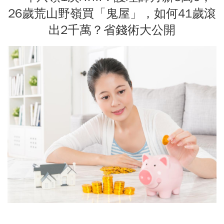
26歲荒山野嶺買「鬼屋」，如何41歲滾
出2千萬？省錢術大公開