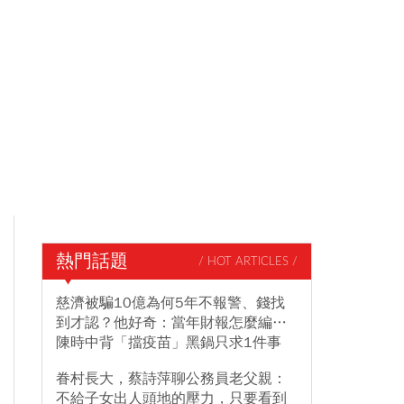
熱門話題
/ HOT ARTICLES /
慈濟被騙10億為何5年不報警、錢找
到才認？他好奇：當年財報怎麼編…
陳時中背「擋疫苗」黑鍋只求1件事
眷村長大，蔡詩萍聊公務員老父親：
不給子女出人頭地的壓力，只要看到