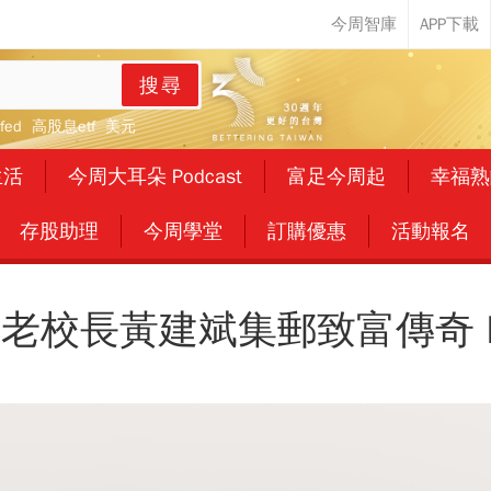
搜尋
fed
高股息etf
美元
生活
今周大耳朵 Podcast
富足今周起
幸福熟
存股助理
今周學堂
訂購優惠
活動報名
老校長黃建斌集郵致富傳奇 P