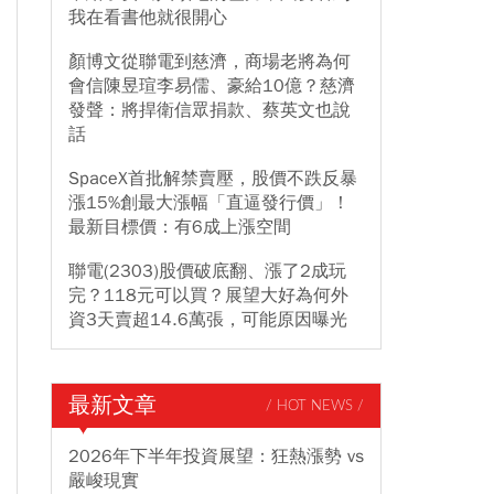
我在看書他就很開心
顏博文從聯電到慈濟，商場老將為何
會信陳昱瑄李易儒、豪給10億？慈濟
發聲：將捍衛信眾捐款、蔡英文也說
話
SpaceX首批解禁賣壓，股價不跌反暴
漲15%創最大漲幅「直逼發行價」！
最新目標價：有6成上漲空間
聯電(2303)股價破底翻、漲了2成玩
完？118元可以買？展望大好為何外
資3天賣超14.6萬張，可能原因曝光
最新文章
/ HOT NEWS /
2026年下半年投資展望：狂熱漲勢 vs
嚴峻現實