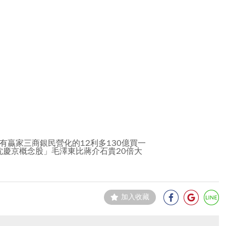
沒有贏家三商銀民營化的12利多130億買一
慶京概念股」毛澤東比蔣介石貴20倍大
加入收藏