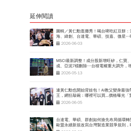
延伸閱讀
圖輯／黃仁勳逛攤秀！喝台啤吃紅豆餅：
海、緯創、台達電、華碩、技嘉、微星⋯
背板股獲加持？
2026-06-03
MSCI最新調整！成分股新增旺矽，仁寶
成、亞泥7檔刪除…台積電權重大調升，
名單一次看
2026-05-13
連黃仁勳也開始背娃包！AI教父變身最強
王，網狂敲碗：哪裡可以買...價格曝光「
娃圈」
2026-06-05
台達電、華碩、群創如何搶先布局循環轉
歐盟永續新規改寫台灣製造業競爭規則，
產業首當其衝