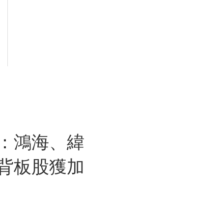
：鴻海、緯
背板股獲加