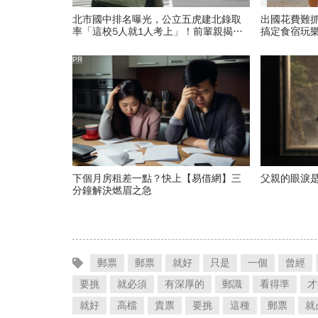
北市國中排名曝光，公立五虎建北錄取
出國花費難
率「這校5人就1人考上」！前輩親揭亮
搞定食宿玩
麗成績單背後的代價有多大
PR
下個月房租差一點？快上【易借網】三
父親的眼淚
分鐘解決燃眉之急
郵票
郵票
就好
只是
一個
曾經
要挑
就必須
有深厚的
郵識
看得準
才
就好
高檔
貴票
要挑
這種
郵票
就