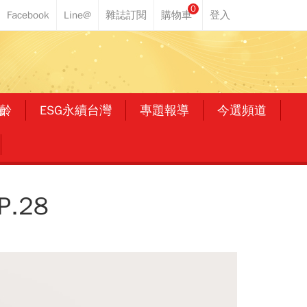
0
齡
ESG永續台灣
專題報導
今選頻道
.28