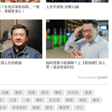
抓？全包式海島假期，一價
人生不後悔 決勝13歲
樂，省錢更省心！
PR
是我人生的救贖
臨時需要小額週轉？上【易借網】找人
幫！資金快速到位
Recommended by
這種
擁有
高檔
眼光
嗜好
紅印花
貴票
行
只是
一個
嗜好
紅印花
郵票
曾經
擁有
必須
有深厚的
郵識
眼光
看得準
才行