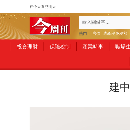
在今天看見明天
熱門：
房價
遺產稅免稅額
投資理財
保險稅制
產業時事
職場
建中