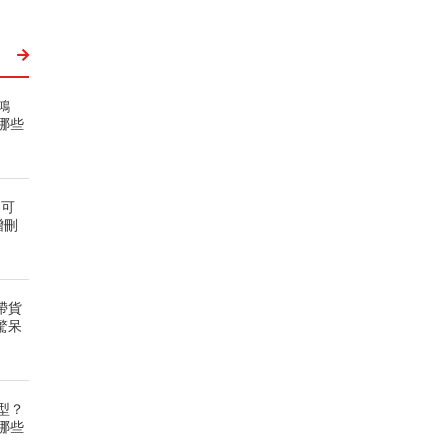
鴻
哪些
、可
增刪
帶貨
驚呆
型？
哪些