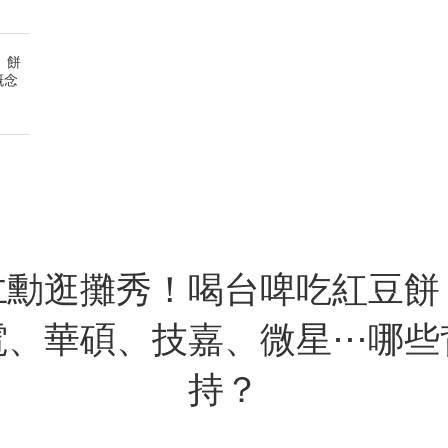
」餅
概念
仁勳逛攤秀！喝台啤吃紅豆餅
電、華碩、技嘉、微星⋯哪些
持？