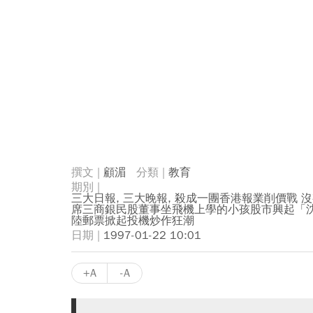
顧湄
教育
三大日報, 三大晚報, 殺成一團香港報業削價戰 
席三商銀民股董事坐飛機上學的小孩股市興起「沈
陸郵票掀起投機炒作狂潮
1997-01-22 10:01
+A
-A