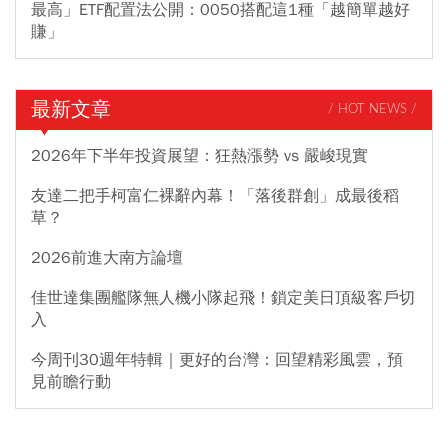
最高」ETF配置法公開：0050搭配這1種「越簡單越好
賺」
最新文章
/ HOT NEWS /
2026年下半年投資展望：狂熱漲勢 vs 嚴峻現實
友達二把手柯富仁裸辭內幕！「落後群創」成最後稻
草？
2026前進大南方論壇
佳世達集團艦隊無人機小隊起飛！鎖定美日頂級客戶切
入
今周刊30週年特輯｜更好的台灣：回望精彩風雲，預
見前瞻行動