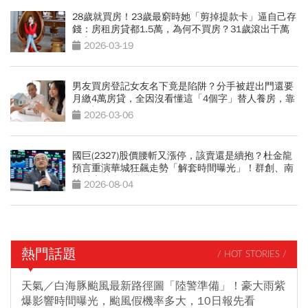
28歲就買房！23歲最窮時她「剪掉提款卡」逼自己存
錢：房租房貸都1.5萬，為何不買房？31歲滾出千萬
身家
2026-03-19
男友買房登記女友名下竟是陷阱？分手被趕出門還要
月繳4萬房貸，全因沒看懂這「4個字」替人養房，靠
1招才脫身
2026-03-06
國巨(2327)股價腰斬又漲停，該賣還是續抱？杜金龍
預言重演華城狂飆走勢「解套時間曝光」！群創、南
亞科也點名
2026-08-04
熱門話題
/ HOT STORIES /
天氣／白海豚颱風最新路徑圖「陸警準備」！豪大雨紫
爆影響時間曝光，颱風假機率多大，10日報先看