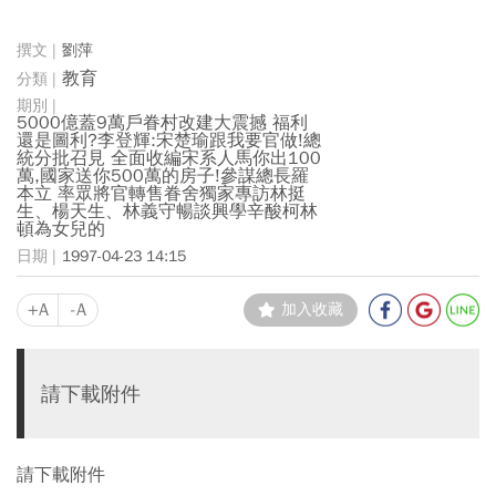
劉萍
教育
5000億蓋9萬戶眷村改建大震撼 福利
還是圖利?李登輝:宋楚瑜跟我要官做!總
統分批召見 全面收編宋系人馬你出100
萬,國家送你500萬的房子!參謀總長羅
本立 率眾將官轉售眷舍獨家專訪林挺
生、楊天生、林義守暢談興學辛酸柯林
頓為女兒的
1997-04-23 14:15
+A
-A
加入收藏
請下載附件
請下載附件