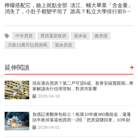
中年買房
買房還是租房
退休金
繳房債
月薪12萬可以買房嗎
退休房貸
延伸閱讀
現在適合買房？第二戶可貸6成、新青安縮寬限期...專
家解讀央行信用管制，對房市影響
2026-04-16
負債記者翻身包租公！租屋10年繳360萬租金，蓮蓬
頭半夜掉落逼他買房…2招「把房貸賺回來」10年財
富自由
2026-04-01