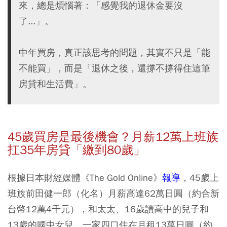
來，總是煩惱著：「感覺我的退休金要沒
了...」。
中年買房，真正該思考的問題，其實不只是「能
不能買」，而是「退休之後，還撐不撐得住這筆
房貸和生活費」。
45
歲買房是最後機會？月薪12
萬上班族
扛35
年房貸「繳到80
歲」
根據日本財經媒體《The Gold Online》
報導
，45歲上
班族前田健一郎（化名）月薪高達62萬日圓（約合新
台幣12萬4千元），和太太、16歲讀高中的兒子和
13歲的國中女兒，一家四口住在月租13萬日圓（約