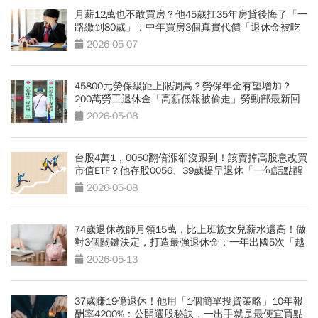
月薪12萬也不敢買房？他45歲扛35年房貸後悔了「一
路繳到80歲」：中年買房3個真實代價「退休金被吃
光」
2026-05-07
45800元勞保級距上限調高？勞保年金有望增加？
200萬勞工退休金「高薪低報被偷走」勞動部最新回
應
2026-05-08
台股4萬1，0050翻倍漲卻沒跟到！該賣掉高股息改買
市值ETF？他存股0056、39歲提早退休「一句話點醒
FOMO仔」
2026-05-08
74歲退休教師月領15萬，比上班族女兒薪水還高！做
對3個關鍵決定，打造最強退休金：一年出國5次「越
老越有錢」
2026-05-13
37歲賺19億退休！他用「1個簡單投資策略」10年報
酬率4200%：公開選股秘訣，一出手就是最便宜買點