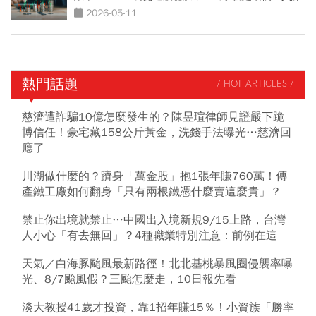
2026-05-11
熱門話題
/ HOT ARTICLES /
慈濟遭詐騙10億怎麼發生的？陳昱瑄律師見證嚴下跪
博信任！豪宅藏158公斤黃金，洗錢手法曝光…慈濟回
應了
川湖做什麼的？躋身「萬金股」抱1張年賺760萬！傳
產鐵工廠如何翻身「只有兩根鐵憑什麼賣這麼貴」？
禁止你出境就禁止…中國出入境新規9/15上路，台灣
人小心「有去無回」？4種職業特別注意：前例在這
天氣／白海豚颱風最新路徑！北北基桃暴風圈侵襲率曝
光、8/7颱風假？三颱怎麼走，10日報先看
淡大教授41歲才投資，靠1招年賺15％！小資族「勝率