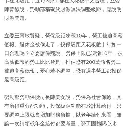
卡在此級距，近1/3勞工都在天花板不太合理；立委
陳菁徽說，勞動部稱礙於財源無法調整級距，應說明
財源問題。
立委王育敏質疑，勞保級距凍漲10年，勞工被迫高薪
低報、退休金被偷走了，投保級距天花板數十年如一
日合理嗎？立委廖偉翔說，勞保上限已凍漲10年，被
高薪低報的勞工比比皆是，推估恐有200萬餘名勞工
被迫高薪低報，憂心若不調整，恐有過半勞工都投保
最高級距。
勞動部勞動保險司長陳美女說，勞保為社會保險，具
有所得重分配功能，投保級距功能在於計算給付，只
要調整上限就會增加財務負擔，以老年給付來看，無
論一次請領或年金給付都要考量，勞工團體關心此