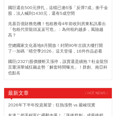
國巨還在500元掙扎，這檔已連6漲「反彈7成」衝千金
股，法人喊到1430元，還有5成空間
兆基百億財務危機！包租教母4年前收到房東私訊看出
「包租代管龍頭岌岌可危」：為何租約越多，風險越
高？
空總國家文化基地8月開放！封閉90年古蹟大樓打開
了…加碼「晴空季2026」這天登場，16件作品必看
國巨(2327)股價腰斬又漲停，該賣還是續抱？杜金龍預
言重演華城狂飆走勢「解套時間曝光」！群創、南亞科
也點名
最新文章
/ HOT NEWS /
2026年下半年投資展望：狂熱漲勢 vs 嚴峻現實
友達二把手柯富仁裸辭內幕！「落後群創」成最後稻