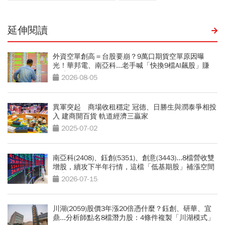
延伸閱讀
外資空單創高＝台股要崩？9萬口期貨空單原因曝
光！華邦電、南亞科...老手喊「快換9檔AI飆股」賺
Q3大行情
2026-08-05
異軍突起 商場收租穩定 冠德、日勝生與潤泰爭相投
入 建商開百貨 軌道經濟三贏家
2025-07-02
南亞科(2408)、鈺創(5351)、創意(3443)...8檔營收雙
增股，續攻下半年行情，這檔「低基期股」補漲空間
最大
2026-07-15
川湖(2059)股價3年漲20倍憑什麼？鈺創、研華、宜
鼎...分析師點名8檔潛力股：4條件複製「川湖模式」