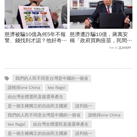
慈濟被騙10億為何5年不報
慈濟遭詐騙10億，蔣萬安
警、錢找到才認？他好奇：
稱「政府買夠疫苗，民間就
當年財報怎麼編…陳時中背
不用採購」！謝金河：這句
Ads by
「擋疫苗」黑鍋只求1件事
話說得不夠公道
我們的人民不同意台灣是中國的一個省
誰曉得one China
two flags!
由台灣全體選民直接選舉產生
是一個主權獨立的自由民主國家
談判統一
我們的人民不同意台灣是中國的一個省
誰曉得one China
two flags!
由台灣全體選民直接選舉產生
是一個主權獨立的自由民主國家
談判統一