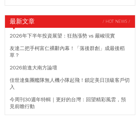
最新文章
/ HOT NEWS /
2026年下半年投資展望：狂熱漲勢 vs 嚴峻現實
友達二把手柯富仁裸辭內幕！「落後群創」成最後稻
草？
2026前進大南方論壇
佳世達集團艦隊無人機小隊起飛！鎖定美日頂級客戶切
入
今周刊30週年特輯｜更好的台灣：回望精彩風雲，預
見前瞻行動