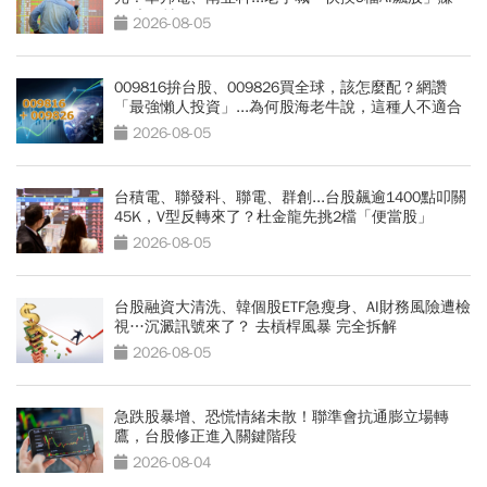
Q3大行情
2026-08-05
009816拚台股、009826買全球，該怎麼配？網讚
「最強懶人投資」...為何股海老牛說，這種人不適合
買？
2026-08-05
台積電、聯發科、聯電、群創...台股飆逾1400點叩關
45K，V型反轉來了？杜金龍先挑2檔「便當股」
2026-08-05
台股融資大清洗、韓個股ETF急瘦身、AI財務風險遭檢
視…沉澱訊號來了？ 去槓桿風暴 完全拆解
2026-08-05
急跌股暴增、恐慌情緒未散！聯準會抗通膨立場轉
鷹，台股修正進入關鍵階段
2026-08-04