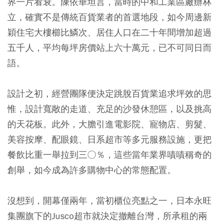
界一片看衰。陳依華坦言，當時的中和工業區廠辦林
立，確實不是傳統百貨業者的首選地段，如今周邊新
穎住宅大樓櫛比鱗次、居住人口在二十年間增加超過
五千人，平均每坪房價站上六十萬元，已不可同日而
語。
設計之初，經營團隊便決定跳脫百貨業追求坪效的思
惟，設計寬敞的走道、充足的沙發休憩區，以及挑高
的天花板。此外，大膽引進電影院、寵物店、剪髮、
美容按摩、配眼鏡、日系超市等多元服務設施，更把
餐飲比重一舉拉到三○％，這些當年業界嘖嘖稱奇的
創舉，如今成為許多購物中心的常態配置。
沒想到，開幕僅兩年，當初櫃位亮點之一，日本永旺
集團旗下的Jusco超市就決定撤離台灣，所承租的兩