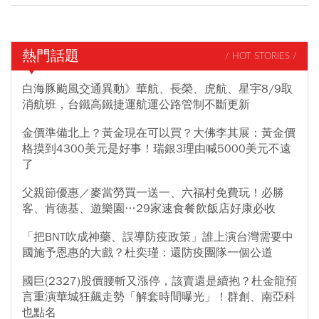
熱門話題
/ HOT STORIES /
白海豚颱風交通異動》華航、長榮、虎航、星宇8/9取
消航班，台鐵高鐵捷運航運公路管制不斷更新
金價準備北上？黃金現在可以買？大佛李其展：黃金價
格摸到4300美元是好事！瑞銀3理由喊5000美元不遠
了
父親節優惠／麥當勞買一送一、六福村免費玩！必勝
客、肯德基、遊樂園…29家速食餐飲飯店好康必收
「把BNT吹成神藥、誤導防疫政策」誰上演台灣需要中
國施予恩惠的大戲？杜奕瑾：還防疫團隊一個公道
國巨(2327)股價腰斬又漲停，該賣還是續抱？杜金龍預
言重演華城狂飆走勢「解套時間曝光」！群創、南亞科
也點名