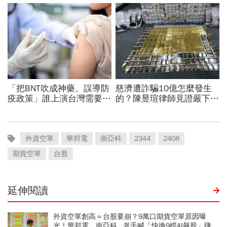
外資空單
華邦電
南亞科
2344
2408
期貨空單
台股
延伸閱讀
外資空單創高＝台股要崩？9萬口期貨空單原因曝
光！華邦電、南亞科...老手喊「快換9檔AI飆股」賺