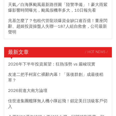
天氣／白海豚颱風最新路徑圖「陸警準備」！豪大雨紫
爆影響時間曝光，颱風假機率多大，10日報先看
兆基怎麼了？包租代管龍頭爆資金缺口逾百億！董座閃
辭、趙姬投資操盤人失聯…187人組自救會，公司最新
聲明
最新文章
/ HOT NEWS /
2026年下半年投資展望：狂熱漲勢 vs 嚴峻現實
友達二把手柯富仁裸辭內幕！「落後群創」成最後稻
草？
2026前進大南方論壇
佳世達集團艦隊無人機小隊起飛！鎖定美日頂級客戶切
入