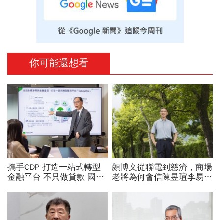
你可能還想看
攜手CDP 打造一站式轉型
顏博文從聯電到慈濟，商場
金融平台 不只做貸款 國泰
老將為何會信陳昱瑄李易
世華化身減碳顧問
儒、豪給10億？慈濟發
聲：將捍衛信眾捐款、蔡英
文也說話