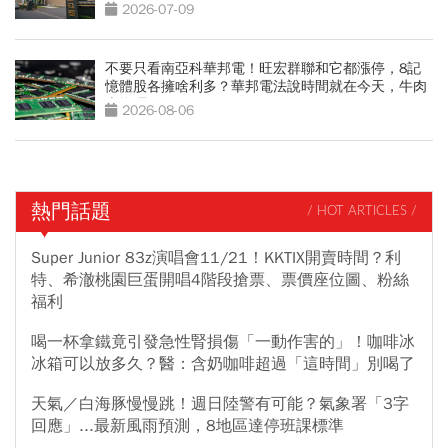
2026-07-09
不要只看南亞科華邦電！旺宏群聯和它都漲停，8記
憶體股各擁啥利多？華邦電法說時間就在今天，牛肉
大塊嗎
2026-08-06
熱門話題
/ HOT ARTICLES /
Super Junior 83z演唱會11/21！KKTIX開賣時間？利
特、希澈桃園巨蛋開唱4階段搶票、票價座位圖、粉絲
福利
喝一杯拿鐵竟引發急性腎損傷「一動作害的」！咖啡冰
冰箱可以放多久？醫：含奶咖啡超過「這時間」別喝了
天氣／白海豚慢慢跳！週日陸警有可能？氣象署「3字
回應」...最新風雨預測，8地區達停班課標準