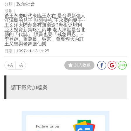
政治社會
後王永慶時代來臨王永在 是台灣新強人
江澤民的兒子 熱烈擁抱 王永慶的兒子--
王文洋大陸創業有無前途?摩根史坦利
亞太投資新策略江丙坤:老人津貼是台北
縣的「代誌」!讀書也要「戒急用忍」--
李登輝、蕭萬長、吳京、蔡璧煌大內訌
王又曾與老舞廳仙樂
1997-11-13 11:25
+A
-A
加入收藏
請下載附加檔案