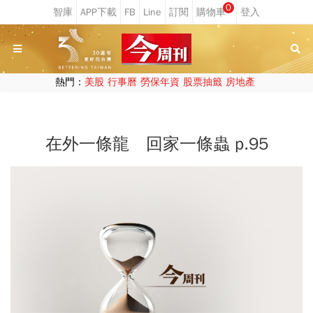
0
熱門：
美股
行事曆
勞保年資
股票抽籤
房地產
在外一條龍 回家一條蟲 p.95