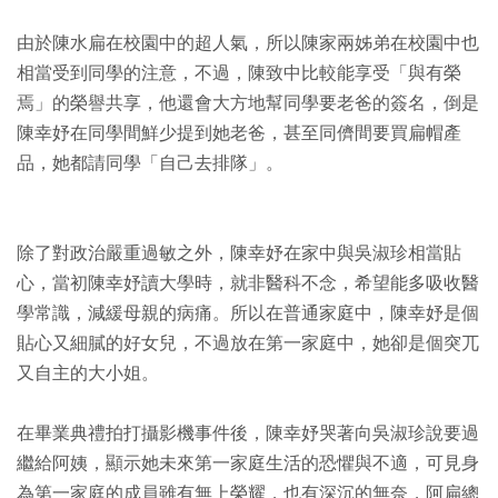
由於陳水扁在校園中的超人氣，所以陳家兩姊弟在校園中也
相當受到同學的注意，不過，陳致中比較能享受「與有榮
焉」的榮譽共享，他還會大方地幫同學要老爸的簽名，倒是
陳幸妤在同學間鮮少提到她老爸，甚至同儕間要買扁帽產
品，她都請同學「自己去排隊」。
除了對政治嚴重過敏之外，陳幸妤在家中與吳淑珍相當貼
心，當初陳幸妤讀大學時，就非醫科不念，希望能多吸收醫
學常識，減緩母親的病痛。所以在普通家庭中，陳幸妤是個
貼心又細膩的好女兒，不過放在第一家庭中，她卻是個突兀
又自主的大小姐。
在畢業典禮拍打攝影機事件後，陳幸妤哭著向吳淑珍說要過
繼給阿姨，顯示她未來第一家庭生活的恐懼與不適，可見身
為第一家庭的成員雖有無上榮耀，也有深沉的無奈，阿扁總