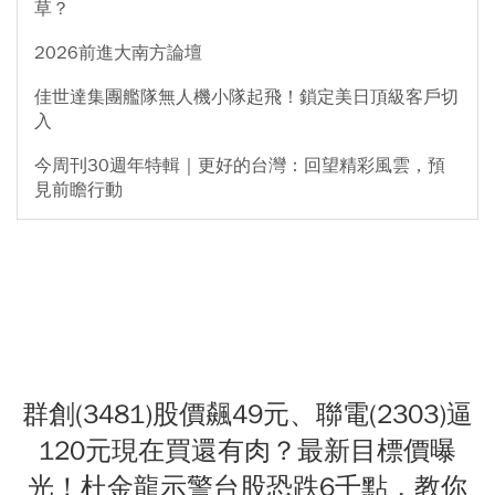
草？
2026前進大南方論壇
佳世達集團艦隊無人機小隊起飛！鎖定美日頂級客戶切
入
今周刊30週年特輯｜更好的台灣：回望精彩風雲，預
見前瞻行動
群創(3481)股價飆49元、聯電(2303)逼
120元現在買還有肉？最新目標價曝
光！杜金龍示警台股恐跌6千點，教你