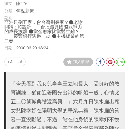
陳世宜
焦點新聞
亞洲只剩五家，會台灣剩幾家？●老謝
開講：IC設計──台股最具國際競爭力
的成長族群 ●當金融家比當醫生難？
──慶豐銀行逃過一劫 ●主機板業的第
二春
2000-06-29 18:24
+A
-A
加入收藏
「今天看到我女兒亭亭玉立地長大，受良好的教
育訓練，猶如迎著陽光出港的帆船一般，心情比
五二○就職典禮還高興！」六月九日陳水扁出席
女兒陳幸妤在陽明大學的畢業典禮，陳水扁的笑
容一直沒斷過，不過，站在他身後的陳幸妤不悅
的表情也從未間斷過，甚至當全場來賓都為陳水