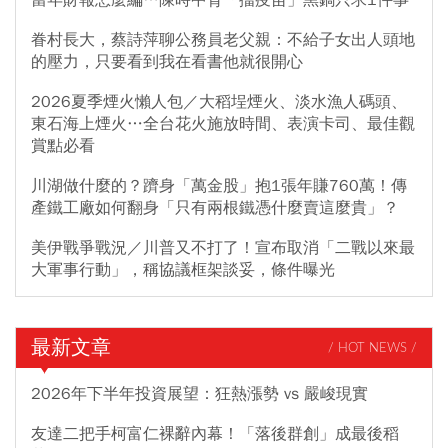
當年財報怎麼編…陳時中背「擋疫苗」黑鍋只求1件事
眷村長大，蔡詩萍聊公務員老父親：不給子女出人頭地
的壓力，只要看到我在看書他就很開心
2026夏季煙火懶人包／大稻埕煙火、淡水漁人碼頭、
東石海上煙火…全台花火施放時間、表演卡司、最佳觀
賞點必看
川湖做什麼的？躋身「萬金股」抱1張年賺760萬！傳
產鐵工廠如何翻身「只有兩根鐵憑什麼賣這麼貴」？
美伊戰爭戰況／川普又不打了！宣布取消「二戰以來最
大軍事行動」，稱協議框架談妥，條件曝光
最新文章
/ HOT NEWS /
2026年下半年投資展望：狂熱漲勢 vs 嚴峻現實
友達二把手柯富仁裸辭內幕！「落後群創」成最後稻