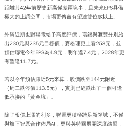
距離其42年前歷史新高僅差兩塊半，且未來EPS具備
極大的上調空間，市場更傳言有望達雙位數以上。
外資近期也對聯電給予高度評價，瑞銀與滙豐分別給
出230元與235元目標價，麥格理更上看258元，並
預估聯電今年EPS為4.9元，明年達7.4元，2028年更
有望達11.7元。
若以今年預估賺近5元來算，股價跌至144元附近
（周二跌停價113.5元），實則已經跌出了一個可逢
低承接的「黃金坑」。
除了報價上漲的利多，聯電更積極跨足新領域，不僅
與旗下智原合作佈局AI，更與英特爾展開深度結盟，