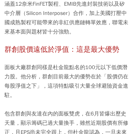
涵蓋12奈米FinFET製程、EMIB先進封裝技術以及矽
中介層（Silicon Interposer）合作，加上美國打壓中
國成熟製程可能帶來的非紅供應鏈轉單效應，聯電未
來基本面與題材皆十分強勁。
群創股價遠低於淨值：這是最大優勢
面板大廠群創同樣是杜金龍點名的100元以下低價潛
力股。他分析，群創目前最大的優勢在於「股價仍在
每股淨值之下」，這項特點吸引大量全球避險資金進
駐。
包含群創與友達在內的面板雙虎，在6月皆爆出歷史
天量，顯示籌碼已過大量換手，雖然近期股價有所修
正，且EPS尚未完全跟上，但杜金龍認為，一旦未來