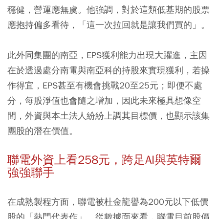
穩健，營運應無虞。他強調，對於這類低基期的股票
應抱持偏多看待，「這一次拉回就是讓我們買的」。
此外同集團的南亞，EPS獲利能力出現大躍進，主因
在於透過處分南電與南亞科的持股來實現獲利，若操
作得宜，EPS甚至有機會挑戰20至25元；即便不處
分，每股淨值也會隨之增加，因此未來極具想像空
間，外資與本土法人紛紛上調其目標價，也顯示該集
團股的潛在價值。
聯電外資上看258元，跨足AI與英特爾
強強聯手
在成熟製程方面，聯電被杜金龍譽為200元以下低價
股的「熱門代表作」。從數據面來看，聯電目前股價