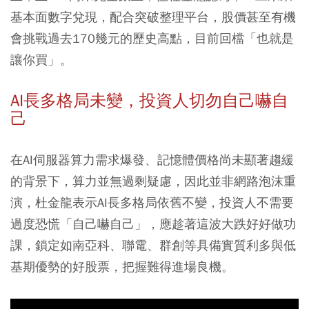
基本面數字兌現，配合突破整理平台，股價甚至有機
會挑戰過去170幾元的歷史高點，目前回檔「也就是
讓你買」。
AI長多格局未變，投資人切勿自己嚇自
己
在AI伺服器算力需求爆發、記憶體價格尚未顯著趨緩
的背景下，算力並無過剩疑慮，因此並非網路泡沫重
演，杜金龍表示AI長多格局依舊不變，投資人不需要
過度恐慌「自己嚇自己」，應趁著這波大跌好好做功
課，鎖定如南亞科、聯電、群創等具備實質利多與低
基期優勢的好股票，把握難得進場良機。