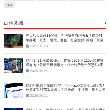
184
延伸閱讀
三大法人賣超1100億、台股逃殺有鑽石股？南亞科、
華邦電、旺宏、聯電、群創…杜金龍點3檔迎「黃金
坑」買點
2026-07-28
群創(3481)股價飆49元、聯電(2303)逼120元現在買
還有肉？最新目標價曝光！杜金龍示警台股恐跌6千
點，教你高出低進操作法
2026-05-25
群創可以買？股價23.95→40.6元又拉漲停已飆7成！
外資爆買57萬張原因是？目標價、支撐價、壓力區曝
光
2026-05-21