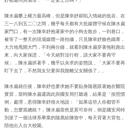
妤都還問吳淑珍：「一定要上台嗎？」
陳水扁攀上權力最高峰，但是陳幸妤卻陷入情緒的低谷。在
三一八到五二○之間，幾乎每天都有大批媒體守候在陳水扁
家門口，有一次陳幸妤抱著家中的小狗去散步，一到巷口，
被等了一整天的現場媒體一路拍攝，只見陳幸妤臉色鐵青，
大力地甩開大門，不到兩分鐘，就看到陳水扁穿著拖鞋跑出
來，向大家保證，「今天絕對沒行程，請大家不要再守
候」，陳水扁拱著手，幾乎以央求的姿態說，「大家不要再
盯下去了，不然我女兒要與我脫離父女關係了」。
陳水扁就任後，陳幸妤也要求她不要貼身隨扈跟著她在醫院
實習，當時陳水扁還因此與國安局打聽過，結果是「按照慣
例」處理，惹得陳幸妤很火地說：「如果這些人你都管不
動，怎麼當總統？」陳水扁當然是莫可奈何，倒是國安局特
別派了一個法律系畢業的隨扈給陳致中，每天背著大背包，
陪他出入台大校園。