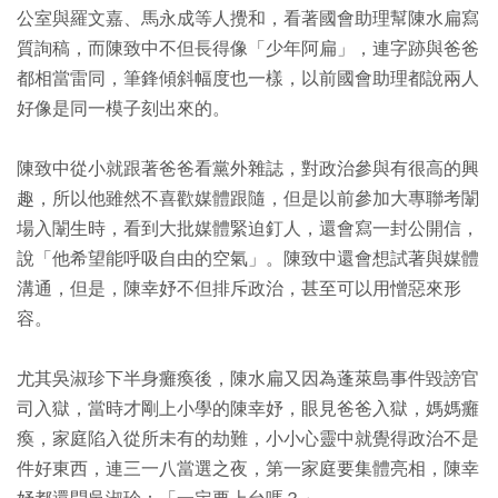
公室與羅文嘉、馬永成等人攪和，看著國會助理幫陳水扁寫
質詢稿，而陳致中不但長得像「少年阿扁」，連字跡與爸爸
都相當雷同，筆鋒傾斜幅度也一樣，以前國會助理都說兩人
好像是同一模子刻出來的。
陳致中從小就跟著爸爸看黨外雜誌，對政治參與有很高的興
趣，所以他雖然不喜歡媒體跟隨，但是以前參加大專聯考闈
場入闈生時，看到大批媒體緊迫釘人，還會寫一封公開信，
說「他希望能呼吸自由的空氣」。陳致中還會想試著與媒體
溝通，但是，陳幸妤不但排斥政治，甚至可以用憎惡來形
容。
尤其吳淑珍下半身癱瘓後，陳水扁又因為蓬萊島事件毀謗官
司入獄，當時才剛上小學的陳幸妤，眼見爸爸入獄，媽媽癱
瘓，家庭陷入從所未有的劫難，小小心靈中就覺得政治不是
件好東西，連三一八當選之夜，第一家庭要集體亮相，陳幸