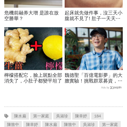
危機前融券大增 是誰在放
起床就先做件事，沒三天小
空勝華？
腹就不見了! 肚子一天天變
小！
PR
檸檬搭配它，臉上斑點全部
魏德聖「百億電影夢」的大
消失了，小肚子都變平坦了
膽實驗！挑戰群眾募資，他
要如何打中台灣人的心？
Ads by
陳水扁
第一家庭
吳淑珍
陳幸妤
184
陳致中
陳幸妤
陳水扁
陳致中
吳淑珍
第一家庭