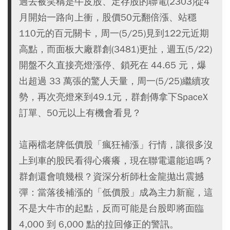
過去被笑稱是牛皮股、定存股的聯電(2303)從4
月開始一路向上衝，股價50元翻倍漲、站穩
110元的百元關卡，周一(5/25)見到122元近期
高點，而面板大廠群創(3481)更扯，週五(5/22)
開盤不久直接亮燈漲停、鎖死在 44.65 元，爆
出超過 33 萬張的驚人天量，周一(5/25)繼續攻
勢，再次亮燈來到49.1元，群創傳拿下SpaceX
訂單、50元以上有機會看見？
這兩檔老牌低價股「瘋狂補漲」行情，讓很多沒
上到車的股民看得心癢癢，現在聯電還能追嗎？
群創還會噴幾根？資深分析師杜金龍拋出震撼
彈：當落後補漲的「低價股」成為主力新寵，這
不是大牛市的起點，反而可能是台股即將面臨
4,000 到 6,000 點的拉回修正的警訊。