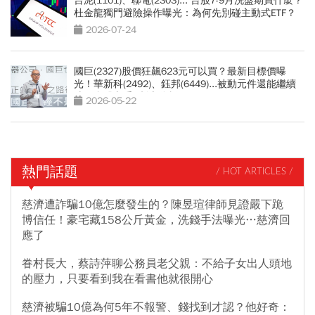
台泥(1101)、聯電(2303)... 台股7-9月洗盤期買什麼？
杜金龍獨門避險操作曝光：為何先別碰主動式ETF？
2026-07-24
國巨(2327)股價狂飆623元可以買？最新目標價曝
光！華新科(2492)、鈺邦(6449)...被動元件還能繼續
噴？台股老手3劇本分析
2026-05-22
熱門話題
/ HOT ARTICLES /
慈濟遭詐騙10億怎麼發生的？陳昱瑄律師見證嚴下跪
博信任！豪宅藏158公斤黃金，洗錢手法曝光…慈濟回
應了
眷村長大，蔡詩萍聊公務員老父親：不給子女出人頭地
的壓力，只要看到我在看書他就很開心
慈濟被騙10億為何5年不報警、錢找到才認？他好奇：