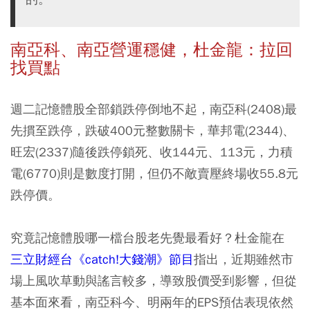
南亞科、南亞營運穩健，杜金龍：拉回
找買點
週二記憶體股全部鎖跌停倒地不起，南亞科(2408)最
先摜至跌停，跌破400元整數關卡，華邦電(2344)、
旺宏(2337)隨後跌停鎖死、收144元、113元，力積
電(6770)則是數度打開，但仍不敵賣壓終場收55.8元
跌停價。
究竟記憶體股哪一檔台股老先覺最看好？杜金龍在
三立財經台《catch!大錢潮》節目
指出，近期雖然市
場上風吹草動與謠言較多，導致股價受到影響，但從
基本面來看，南亞科今、明兩年的EPS預估表現依然