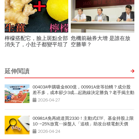
延伸閱讀
00403A申購吸金800億，00991A坐等抬轎？成分股
差不多，成本卻少3成...起跑線決定勝負？老手揭主動
式ETF關鍵
2026-04-27
00981A免再繞道買2330！主動式ETF、基金持股上限
10→25%放寬…操盤人「追積」助攻台積電創天價
2026-04-24