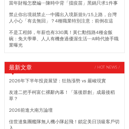
當年財報怎麼編…陳時中背「擋疫苗」黑鍋只求1件事
禁止你出境就禁止…中國出入境新規9/15上路，台灣
人小心「有去無回」？4種職業特別注意：前例在這
不是工程師，年薪也有330萬！黃仁勳指路4種金飯
碗：免大學畢、人人有機會過優渥生活…AI時代搶手職
業曝光
最新文章
/ HOT NEWS /
2026年下半年投資展望：狂熱漲勢 vs 嚴峻現實
友達二把手柯富仁裸辭內幕！「落後群創」成最後稻
草？
2026前進大南方論壇
佳世達集團艦隊無人機小隊起飛！鎖定美日頂級客戶切
入