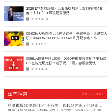
2026 ETF策略論壇》台股輪動加速，富邦投信呂其
倫：主動式ETF展現配置優勢
2026-04-24
00403A大幅溢價，現在搶進是「先買先贏」還是冤大
頭？00403A+00981A+00982A月月配攻略：比
0056、00878、00919更強？
2026-05-12
00981A績效狂噴160%，0050被碾壓該跳船？主動式
ETF也能定期定額？老手揭「1招」存股賺更快
2026-04-30
熱門話題
/ HOT STORIES /
慈濟被騙10億為何5年不報警、錢找到才認？他好奇：