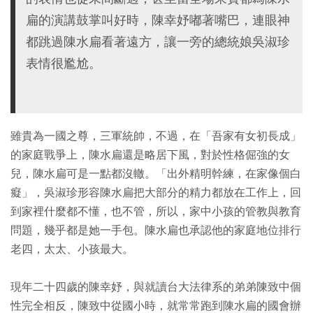
扁的演講鼓掌叫好時，陳幸妤嘟著嘴巴，連眼神
都跳過陳水扁看著遠方，讓一旁的總統娘吳淑珍
表情很尷尬。
雖貴為一國之尊，三軍統帥，不過，在「吾家有女初長成」
的家庭戰爭上，陳水扁還是略居下風，對於性格倔強的女
兒，陳水扁可是一點都沒轍。「出外精明幹練，在家像個白
癡」，吳淑珍形容陳水扁把大部分的精力都放在工作上，回
到家裡什麼都不懂，也不管，所以，家中小孩的管教與教育
問題，幾乎都是她一手包。陳水扁也承認他的家庭地位排行
老四，太太、小孩最大。
現年二十四歲的陳幸妤，與就讀台大法律系的弟弟陳致中個
性完全相反，陳致中從國小時，就常常跑到陳水扁的國會辦