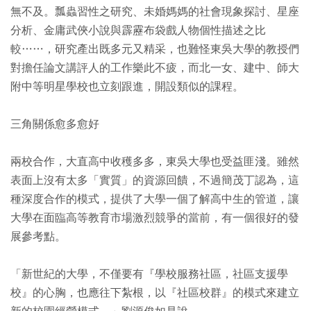
無不及。瓢蟲習性之研究、未婚媽媽的社會現象探討、星座
分析、金庸武俠小說與霹靂布袋戲人物個性描述之比
較……，研究產出既多元又精采，也難怪東吳大學的教授們
對擔任論文講評人的工作樂此不疲，而北一女、建中、師大
附中等明星學校也立刻跟進，開設類似的課程。
三角關係愈多愈好
兩校合作，大直高中收穫多多，東吳大學也受益匪淺。雖然
表面上沒有太多「實質」的資源回饋，不過簡茂丁認為，這
種深度合作的模式，提供了大學一個了解高中生的管道，讓
大學在面臨高等教育市場激烈競爭的當前，有一個很好的發
展參考點。
「新世紀的大學，不僅要有『學校服務社區，社區支援學
校』的心胸，也應往下紮根，以『社區校群』的模式來建立