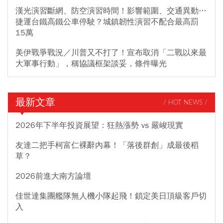
漢光演習斷網、防空演習時間！影響範圍、交通異動…
捷運台鐵高鐵公車停駛？城鎮韌性演習不配合最高罰
15萬
美伊戰爭戰況／川普又不打了！宣布取消「二戰以來最
大軍事行動」，稱協議框架談妥，條件曝光
最新文章
/ HOT NEWS /
2026年下半年投資展望：狂熱漲勢 vs 嚴峻現實
友達二把手柯富仁裸辭內幕！「落後群創」成最後稻
草？
2026前進大南方論壇
佳世達集團艦隊無人機小隊起飛！鎖定美日頂級客戶切
入