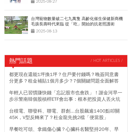
2025-08-27
台灣寵物數量破二七九萬隻 高齡化催生保健新商機
毛孩長壽時代來臨 從「吃」開始的抗老照護術
2025-08-13
熱門話題
/ HOT ARTICLES /
都更現在還能1坪換1坪？住戶要付錢嗎？晚簽同意書
分更多？租金補貼1個月多少？7個關鍵問題全面解答
年輕人已習慣賺快錢「忘記股市也會跌」！謝金河早一
步示警南韓個股槓桿ETF會出事：根本把投資人丟火坑
台積電、聯發科、聯電、群創...台股飆逾1400點叩關
45K，V型反轉來了？杜金龍先挑2檔「便當股」
早餐吃可頌、拿鐵傷心臟？心臟科名醫堅持20年、早