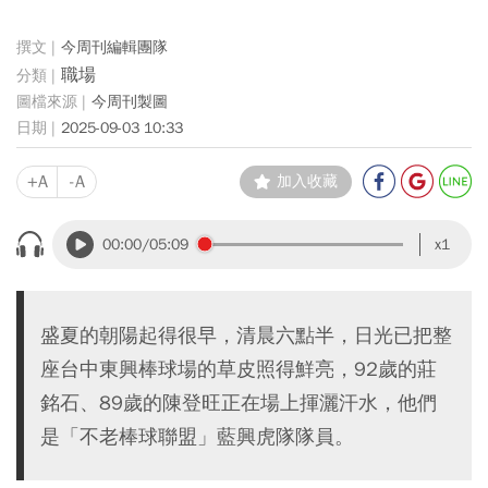
今周刊編輯團隊
職場
今周刊製圖
2025-09-03 10:33
+A
-A
加入收藏
00:00
/05:09
x1
盛夏的朝陽起得很早，清晨六點半，日光已把整
座台中東興棒球場的草皮照得鮮亮，92歲的莊
銘石、89歲的陳登旺正在場上揮灑汗水，他們
是「不老棒球聯盟」藍興虎隊隊員。