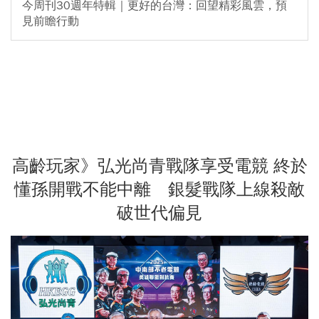
今周刊30週年特輯｜更好的台灣：回望精彩風雲，預
見前瞻行動
高齡玩家》弘光尚青戰隊享受電競 終於
懂孫開戰不能中離 銀髮戰隊上線殺敵
破世代偏見