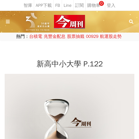
0
熱門：
台積電
兆豐金配息
股票抽籤
00929
航運股走勢
新高中小大學 P.122