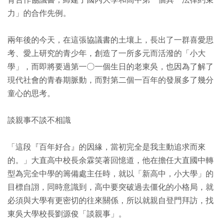
育合作協議書，締建了國內大學和高中第一個具「法律約束
力」的合作先例。
兩年後的今天，在這張協議書的土壤上，長出了一群喜愛思
考、愛上研究的青少年，創造了一所多元而活潑的「小大
學」，而即將要過第一○一個生日的老東吳，也因為了解了
現代社會的青春期脈動，而對第二個一百年的發展多了幾分
童心的思考。
談親事不談不相識
「這段『百年好合』的因緣，當初完全是我主動追求而來
的。」大直高中校長余霖笑著回憶道，他在擔任大直國中轉
型為完全中學的籌備處主任時，就以「新高中，小大學」的
目標自詡，同時意識到，高中要突破過去僵化的小格局，就
必須與大學有更密切的往來關係，所以就親自登門拜訪，找
東吳大學校長劉源俊「談親事」。