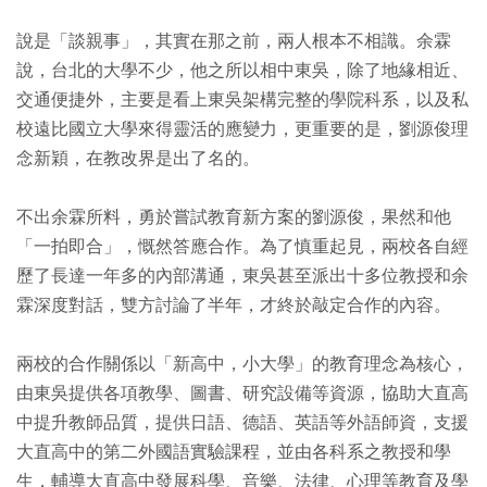
說是「談親事」，其實在那之前，兩人根本不相識。余霖
說，台北的大學不少，他之所以相中東吳，除了地緣相近、
交通便捷外，主要是看上東吳架構完整的學院科系，以及私
校遠比國立大學來得靈活的應變力，更重要的是，劉源俊理
念新穎，在教改界是出了名的。
不出余霖所料，勇於嘗試教育新方案的劉源俊，果然和他
「一拍即合」，慨然答應合作。為了慎重起見，兩校各自經
歷了長達一年多的內部溝通，東吳甚至派出十多位教授和余
霖深度對話，雙方討論了半年，才終於敲定合作的內容。
兩校的合作關係以「新高中，小大學」的教育理念為核心，
由東吳提供各項教學、圖書、研究設備等資源，協助大直高
中提升教師品質，提供日語、德語、英語等外語師資，支援
大直高中的第二外國語實驗課程，並由各科系之教授和學
生，輔導大直高中發展科學、音樂、法律、心理等教育及學