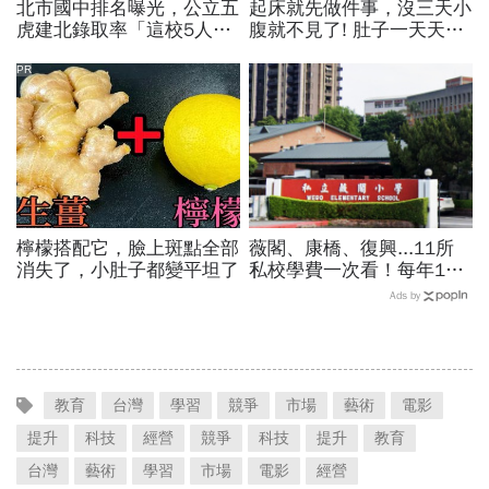
北市國中排名曝光，公立五
起床就先做件事，沒三天小
虎建北錄取率「這校5人就
腹就不見了! 肚子一天天變
1人考上」！前輩親揭亮麗
小！
成績單背後的代價有多大
PR
檸檬搭配它，臉上斑點全部
薇閣、康橋、復興...11所
消失了，小肚子都變平坦了
私校學費一次看！每年100
萬值得嗎？專家教你如何籌
Ads by
出孩子教育費、還能兼存退
休金
教育
台灣
學習
競爭
市場
藝術
電影
提升
科技
經營
競爭
科技
提升
教育
台灣
藝術
學習
市場
電影
經營