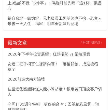
上9點前不做「5件事」：喝咖啡前先喝「這1杯」更護
心
福容台北一館熄燈，元老級員工阿基師也不捨…老客人
最後一天入住，福容：明年全新酒店登場
最新文章
/ HOT NEWS /
2026年下半年投資展望：狂熱漲勢 vs 嚴峻現實
友達二把手柯富仁裸辭內幕！「落後群創」成最後稻
草？
2026前進大南方論壇
佳世達集團艦隊無人機小隊起飛！鎖定美日頂級客戶切
入
今周刊30週年特輯｜更好的台灣：回望精彩風雲，預
見前瞻行動