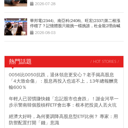
坑」買點
2026-07-28
華邦電(2344)、南亞科(2408)、旺宏(2337)第二根漲
停穩了？記憶體股只能挑一檔挑誰，杜金龍2理由喊
選它
2026-08-03
熱門話題
/ HOT STORIES /
0056比0050抗跌，退休領息更安心？老手揭高股息
「4大致命傷」：股息再投入也追不上，13年總報酬竟
輸600％
年輕人已習慣賺快錢「忘記股市也會跌」！謝金河早一
步示警南韓個股槓桿ETF會出事：根本把投資人丟火坑
經濟大好時，為何要調降高股息型ETF比例？ 專家：用
防禦配置打開「錢」意識