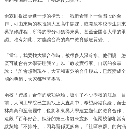
新的校園經營模式。」劉源俊如是說。
余霖則提出更進一步的構想：「我們希望下一個階段的合
作，可由東吳的教授到大直高中開課，或開放本校學生到東
吳預修課程，所得的學分可獲得東吳、甚至全國各大學的承
認。唯有如此，才能讓台灣的高中教育徹底質變。」
「當年，我要找大學合作時，被很多人潑冷水。他們說：怎
麼可能會有大學要理我？」以「教改實行家」自居的余霖
說：「誰會想到現在，大直和東吳的合作模式，已經變成全
國的典範，大家都爭著學習。」
兩校「跨級」合作的成功經驗，吸引了不少學校的注意，目
前，大同工學院已主動找上大直高中，希望締結良緣，而士
林高商和至善國中，也將和東吳大學建立類似的教育合作，
這段「百年好合」姻緣的第三者愈來愈多，但兩校卻相當有
默契地「不排外」，因為關係更多角，「社區校群」的內涵