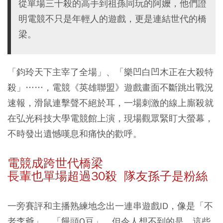
從單場三十殺的高手到祖孫同玩的阿嬤，他們證
明電競不只是年輕人的遊戲，更是連結世代的橋
梁。
「鈞玲天下主宰了全場」、「樂凹白凹木正在大殺特
殺」……，電競《英雄聯盟》遊戲畫面不斷跳出戰況
速報，滑鼠連擊聲不絕於耳，一場刺激的線上廝殺就
在弘光科技大學電競館上演，現場觀眾緊盯大螢幕，
不時發出遺憾嘆息和痛快的歡呼。
電競成跨世代橋梁
長輩也單場超過30殺 隊友孫子是粉絲
一旁賽評和主播熟練地念出一連串遊戲ID，像是「不
老李爺」、「饅頭Q豆」，但令人想不到的是，這些