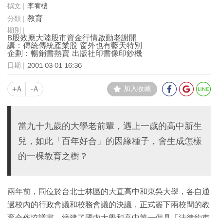
李宥樓
教育
B股效應大陸股市資金行情啟動老謝開
講：傳統傳統產業股 窗外也有藍天特別
企劃：暢銷書熱賣 出版社印書像印鈔機
2001-03-01 16:36
+A
-A
加入收藏
當九十九歲的大學老前輩，遇上一歲的高中新生
兒，如此「百年好合」的因緣種子，會生成怎樣
的一棵教育之樹？
兩年前，同位於台北士林區的大直高中和東吳大學，各自通
過校內的行政會議和校務會議的決議，正式簽下兩校間的教