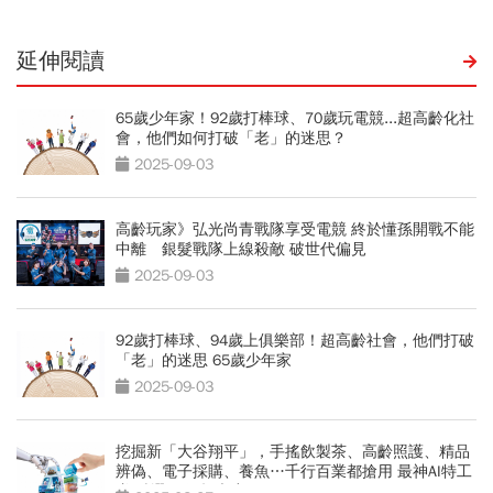
延伸閱讀
65歲少年家！92歲打棒球、70歲玩電競...超高齡化社
會，他們如何打破「老」的迷思？
2025-09-03
高齡玩家》弘光尚青戰隊享受電競 終於懂孫開戰不能
中離 銀髮戰隊上線殺敵 破世代偏見
2025-09-03
92歲打棒球、94歲上俱樂部！超高齡社會，他們打破
「老」的迷思 65歲少年家
2025-09-03
挖掘新「大谷翔平」，手搖飲製茶、高齡照護、精品
辨偽、電子採購、養魚…千行百業都搶用 最神AI特工
隊 精選60個超夯應用