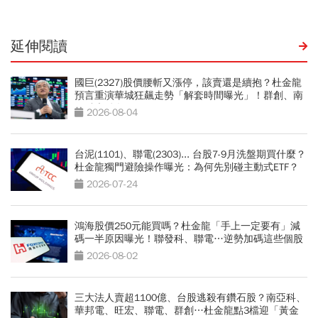
延伸閱讀
國巨(2327)股價腰斬又漲停，該賣還是續抱？杜金龍
預言重演華城狂飆走勢「解套時間曝光」！群創、南
亞科也點名
2026-08-04
台泥(1101)、聯電(2303)... 台股7-9月洗盤期買什麼？
杜金龍獨門避險操作曝光：為何先別碰主動式ETF？
2026-07-24
鴻海股價250元能買嗎？杜金龍「手上一定要有」減
碼一半原因曝光！聯發科、聯電…逆勢加碼這些個股
2026-08-02
三大法人賣超1100億、台股逃殺有鑽石股？南亞科、
華邦電、旺宏、聯電、群創…杜金龍點3檔迎「黃金