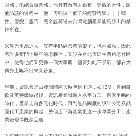
財務，朱總負責業務，他具有台灣人勤奮、樂觀的天性，跟
他訪談的過程中，他一再強調「猴子的經營哲學」｜｜彈
性、應變、靈巧，完全詮釋過去台灣電腦產業能夠勝出的精
神所在。
朱耀光平易近人，沒有半點經營者的架子，也不藏私，因此
有許多奮鬥十幾年的老夥伴，又設在台北市民生西路老社區
中，使得他們又更像一個大家庭，儘管如此不景氣，卻在大
傳身上嗅不出絲毫跡象。
早期，資訊業是由幾個國際大廠包到下游，如 IBM，直到微
軟及英特爾崛起後，資訊產業就進入水平分工、百家爭鳴的
時代，產業走向多元化時代，再到無晶圓廠的設計公司及晶
圓代工產業的興起，整個上下游產業更進一步專業分工，產
業鏈變得既深且廣。