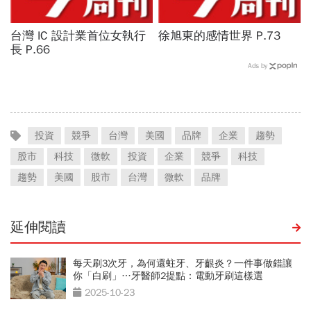
台灣 IC 設計業首位女執行
徐旭東的感情世界 P.73
長 P.66
Ads by
投資
競爭
台灣
美國
品牌
企業
趨勢
股市
科技
微軟
投資
企業
競爭
科技
趨勢
美國
股市
台灣
微軟
品牌
延伸閱讀
每天刷3次牙，為何還蛀牙、牙齦炎？一件事做錯讓
你「白刷」…牙醫師2提點：電動牙刷這樣選
2025-10-23