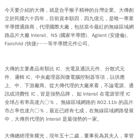
今天要介紹的大傳，就是合乎猴子精神的台灣企業。大傳創
立於民國六十四年，目前資本額四．四九億元，是唯一專業
半導體通路商，代理國際大廠，包括當今最紅的無線區域網
路晶片大廠 Intersil、NS (國家半導體)、Agilent (安捷倫)、
Fairchild (快捷)……等半導體元件公司。
大傳的主要產品有類比 IC、光電及通訊元件、分散式元
件、邏輯 IC、中央處理器與微電腦控制器等項，以供應
上、中、下游廠商。從大傳代理的大廠來看，不論電源、通
訊或消費性 IC，皆是強勢品牌， 如 Intersil 在電源管理 IC
全球占有率高達六○％， 無線區域網路的 802.11b 的晶片
市占率也達六○％，最近已經有七成，在無線區域網路發展
中，大傳所代理的 Intersil 是最強勢的一家。
大傳總經理朱耀光，現年五十二歲，董事長為其夫人，掌管