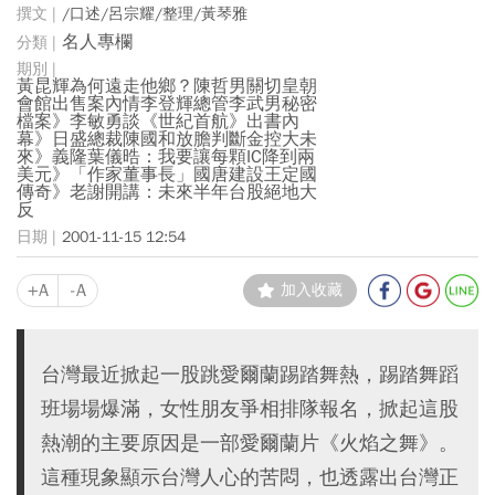
/口述/呂宗耀/整理/黃琴雅
名人專欄
黃昆輝為何遠走他鄉？陳哲男關切皇朝
會館出售案內情李登輝總管李武男秘密
檔案》李敏勇談《世紀首航》出書內
幕》日盛總裁陳國和放膽判斷金控大未
來》義隆葉儀晧：我要讓每顆IC降到兩
美元》「作家董事長」國唐建設王定國
傳奇》老謝開講：未來半年台股絕地大
反
2001-11-15 12:54
+A
-A
加入收藏
台灣最近掀起一股跳愛爾蘭踢踏舞熱，踢踏舞蹈
班場場爆滿，女性朋友爭相排隊報名，掀起這股
熱潮的主要原因是一部愛爾蘭片《火焰之舞》。
這種現象顯示台灣人心的苦悶，也透露出台灣正