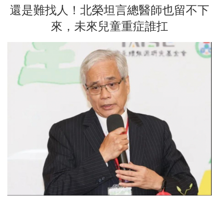
還是難找人！北榮坦言總醫師也留不下
來，未來兒童重症誰扛