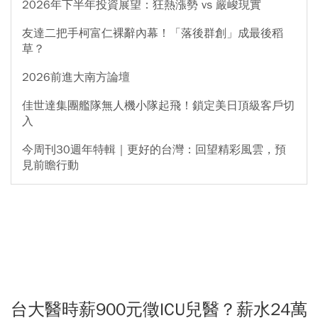
2026年下半年投資展望：狂熱漲勢 vs 嚴峻現實
友達二把手柯富仁裸辭內幕！「落後群創」成最後稻
草？
2026前進大南方論壇
佳世達集團艦隊無人機小隊起飛！鎖定美日頂級客戶切
入
今周刊30週年特輯｜更好的台灣：回望精彩風雲，預
見前瞻行動
台大醫時薪900元徵ICU兒醫？薪水24萬