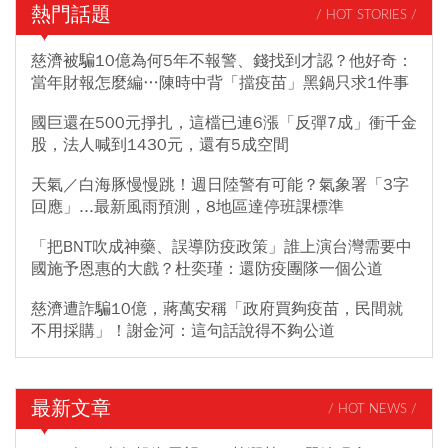
熱門話題
/ HOT STORIES /
慈濟被騙10億為何5年不報警、錢找到才認？他好奇：
當年財報怎麼編…陳時中背「擋疫苗」黑鍋只求1件事
國巨還在500元掙扎，這檔已連6漲「反彈7成」衝千金
股，法人喊到1430元，還有5成空間
天氣／白海豚慢慢跳！週日陸警有可能？氣象署「3字
回應」...最新風雨預測，8地區達停班課標準
「把BNT吹成神藥、誤導防疫政策」誰上演台灣需要中
國施予恩惠的大戲？杜奕瑾：還防疫團隊一個公道
慈濟遭詐騙10億，蔣萬安稱「政府買夠疫苗，民間就
不用採購」！謝金河：這句話說得不夠公道
最新文章
/ HOT NEWS /