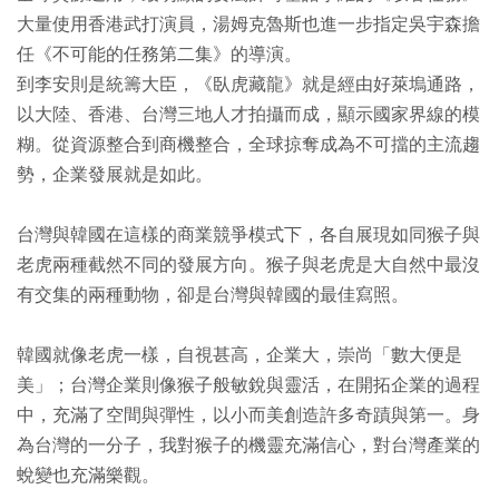
大量使用香港武打演員，湯姆克魯斯也進一步指定吳宇森擔
任《不可能的任務第二集》的導演。
到李安則是統籌大臣，《臥虎藏龍》就是經由好萊塢通路，
以大陸、香港、台灣三地人才拍攝而成，顯示國家界線的模
糊。從資源整合到商機整合，全球掠奪成為不可擋的主流趨
勢，企業發展就是如此。
台灣與韓國在這樣的商業競爭模式下，各自展現如同猴子與
老虎兩種截然不同的發展方向。猴子與老虎是大自然中最沒
有交集的兩種動物，卻是台灣與韓國的最佳寫照。
韓國就像老虎一樣，自視甚高，企業大，崇尚「數大便是
美」；台灣企業則像猴子般敏銳與靈活，在開拓企業的過程
中，充滿了空間與彈性，以小而美創造許多奇蹟與第一。身
為台灣的一分子，我對猴子的機靈充滿信心，對台灣產業的
蛻變也充滿樂觀。