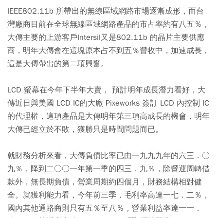
IEEE802.11b 所帶出的無線區域網路市場逐漸成形，而台
灣廠商目前在全球無線區域網路產品的市占率約有八五％，
大傳主要的上游客戶Intersil又是802.11b 的晶片主要供應
商，明年大傳會在這塊原本占不到五％營收中，加速成長，
這是大傳帶出的第二項興奮。
LCD 螢幕在今年下半年大賣， 預計明年成長潛力看好，大
傳近日與美國 LCD IC的大廠 Pixeworks 簽訂 LCD 內控制 IC
的代理權，這項產品是大傳明年第三項高成長的機會，明年
大傳已經立於不敗，獲勝只是時間問題而已。
就財務分析來看，大傳負債比率已由一九九九年的六三．○
九％，降到二○○一年第一季的四三．九％，除營運周轉借
款外，無長期負債，營業周期約四個月，財務結構相對健
全。就獲利能力看，今年前三季，毛利率高達一七．二％，
國內其他通路商則只有五％至八％，營業利益率達一一．