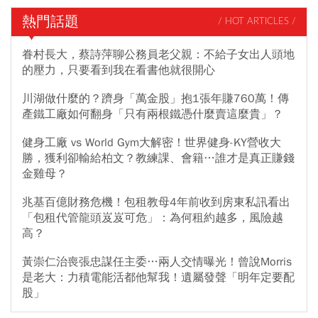
熱門話題
/ HOT ARTICLES /
眷村長大，蔡詩萍聊公務員老父親：不給子女出人頭地
的壓力，只要看到我在看書他就很開心
川湖做什麼的？躋身「萬金股」抱1張年賺760萬！傳
產鐵工廠如何翻身「只有兩根鐵憑什麼賣這麼貴」？
健身工廠 vs World Gym大解密！世界健身-KY營收大
勝，獲利卻輸給柏文？教練課、會籍…誰才是真正賺錢
金雞母？
兆基百億財務危機！包租教母4年前收到房東私訊看出
「包租代管龍頭岌岌可危」：為何租約越多，風險越
高？
黃崇仁治喪張忠謀任主委…兩人交情曝光！曾說Morris
是老大：力積電能活都他幫我！遺屬發聲「明年定要配
股」