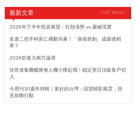
最新文章
/ HOT NEWS /
2026年下半年投資展望：狂熱漲勢 vs 嚴峻現實
友達二把手柯富仁裸辭內幕！「落後群創」成最後稻
草？
2026前進大南方論壇
佳世達集團艦隊無人機小隊起飛！鎖定美日頂級客戶切
入
今周刊30週年特輯｜更好的台灣：回望精彩風雲，預
見前瞻行動