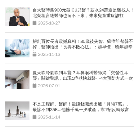
台大醫時薪900元徵ICU兒醫？薪水24萬還是難找人！
北榮坦言總醫師也留不下來，未來兒童重症誰扛
2025-10-27
解剖百位長者震撼真相！85歲後失智、癌症誰都躲不
掉，醫師悟出「長壽不敗心法」：越早懂，晚年越幸
福
2025-11-13
夏天吹冷氣吹到耳聾？耳鼻喉科醫師揭「突發性耳
聾」關鍵警訊，出現1症狀快就醫…4大預防方式一次
看
2026-07-01
不是工程師、醫師！最賺錢職業出爐「月領7萬」、
最慘不到35K...他擁千萬一夕破產，靠1招反轉致富
2025-11-14