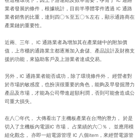
在這種環境下，因上下游連結及效率需要，孕育了 IC 通路
業者發展的條件，根據統計，目前半導體零件透過 IC 通路
業者銷售的比重，達到四○％至五○％左右，顯示通路商在
產業鏈的重要性。
近兩、三年， IC 通路業者為增加其在產業鏈中的附加價
值，上市櫃的通路業主都逐漸加入倉儲、產品設計及財務支
援的功能，來協助客戶及上游業者達成交易。
另外，IC 通路業者能否成功，除了環境條件外， 經營者對
於市場的敏感度，也扮演很重要的角色，能夠及早發掘潛力
產品及市場，才能為公司帶進超額利潤，否則可能會造成公
司重大損失。
在八○年代， 大傳看出了主機板產業在台灣的潛力， 於是
切入了主機板內電源IC 市場， 占業績的六○％， 並應用模
組化觀念， 亦即一組電源管理 IC 八個item，來經營電源管