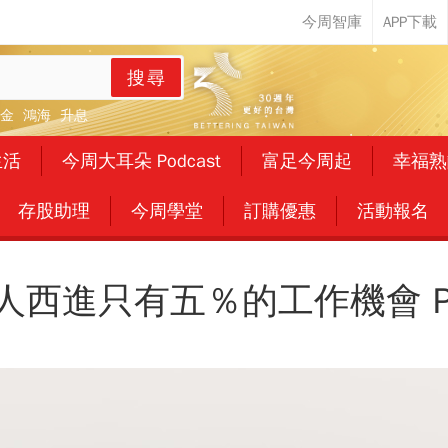
搜尋
金
鴻海
升息
生活
今周大耳朵 Podcast
富足今周起
幸福熟
存股助理
今周學堂
訂購優惠
活動報名
人西進只有五％的工作機會 P.