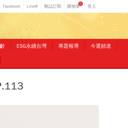
0
齡
ESG永續台灣
專題報導
今選頻道
113