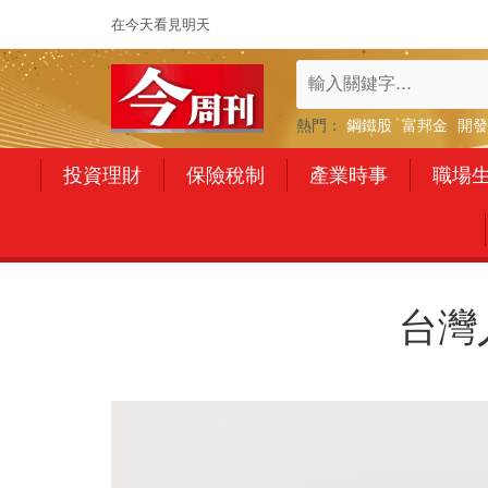
在今天看見明天
熱門：
鋼鐵股
富邦金
開發
投資理財
保險稅制
產業時事
職場
台灣