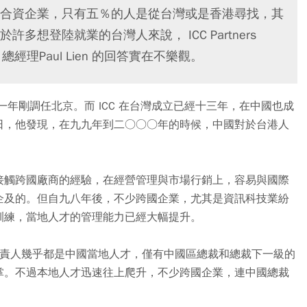
合資企業，只有五％的人是從台灣或是香港尋找，其
想登陸就業的台灣人來說， ICC Partners
hina 公司總經理Paul Lien 的回答實在不樂觀。
二○○一年剛調任北京。而 ICC 在台灣成立已經十三年，在中國也成
日，他發現，在九九年到二○○○年的時候，中國對於台港人
接觸跨國廠商的經驗，在經營管理與市場行銷上，容易與國際
企及的。但自九八年後，不少跨國企業，尤其是資訊科技業紛
訓練，當地人才的管理能力已經大幅提升。
的負責人幾乎都是中國當地人才，僅有中國區總裁和總裁下一級的
掌。不過本地人才迅速往上爬升，不少跨國企業，連中國總裁