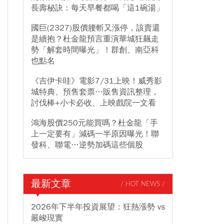
長壽秘訣：每天早餐都喝「這1碗湯」
國巨(2327)股價腰斬又漲停，該賣還
是續抱？杜金龍預言重演華城狂飆走
勢「解套時間曝光」！群創、南亞科
也點名
《吉伊卡哇》電影7/31上映！威秀影
城特典、預售套票…販售資訊整理，
討伐棒+小卡必收、上映戲院一文看
鴻海股價250元能買嗎？杜金龍「手
上一定要有」減碼一半原因曝光！聯
發科、聯電…逆勢加碼這些個股
最新文章
/ HOT NEWS /
2026年下半年投資展望：狂熱漲勢 vs
嚴峻現實