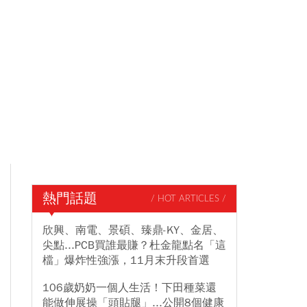
熱門話題
/ HOT ARTICLES /
欣興、南電、景碩、臻鼎-KY、金居、
尖點...PCB買誰最賺？杜金龍點名「這
檔」爆炸性強漲，11月末升段首選
106歲奶奶一個人生活！下田種菜還
能做伸展操「頭貼腿」...公開8個健康