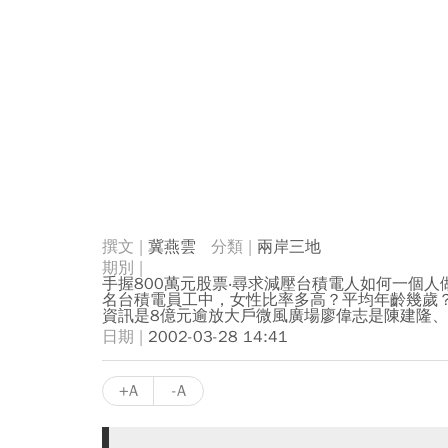
冀燕雲
兩岸三地
手握800萬元股票‧尋求減壓台積電人如何一個人
名台積電員工中，女性比率多高？平均年齡幾歲
資訊是8億元逾放大戶微風廣場廖偉志是陳建隆
2002-03-28 14:41
+A
-A