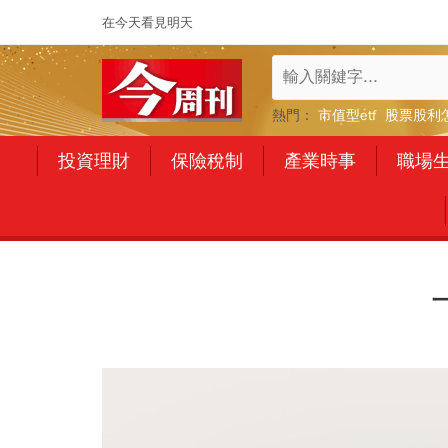
在今天看見明天
熱門：
市值型etf
股票股利
投資理財
保險稅制
產業時事
職場