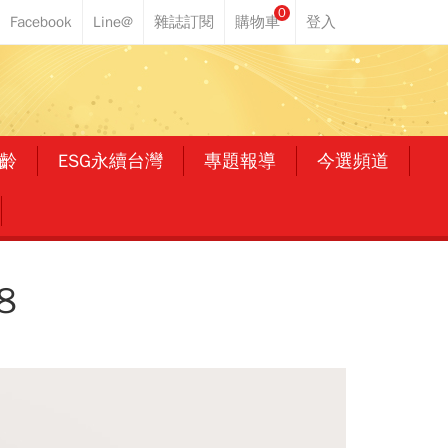
0
齡
ESG永續台灣
專題報導
今選頻道
8