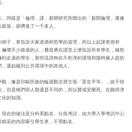
向。
大，同樣是「倫理」課，新聞研究所開出的「新聞倫理」選修
共政策」卻擠進了一千多人。
和例子，來告訴大家道德和哲學的道理，所以上起課來很有
，嚇壞不少路過的人，費昌勇在課堂上便告訴所有學生，雖然
嚇到走過的學生，那些流浪狗在不乾淨的環境和隨時被人趕的
們，還妨礙到公共環境中的其他人。
學觀，像是印歐民族的輪迴觀念裡主張「眾生平等」，故不得
的，但是牠們與人類還是不同的，所以贊成安樂死。在聽得津
文化的知識。
，現在的做法是分科系點名、分批考試，由大學入學考試中心
以精采的內容吸引學生來，不用點名。