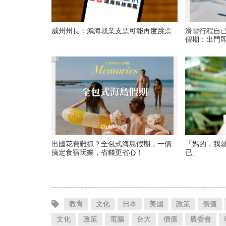
威州州長：鴻海就業支票可能再度跳票
滑雪行程自
假期：出門
爆表！
PR
出國花費難抓？全包式海島假期，一價
「媽的，我
搞定食宿玩樂，省錢更省心！
已」
教育
文化
日本
美國
政策
價值
文化
政策
電腦
台大
價值
農委會