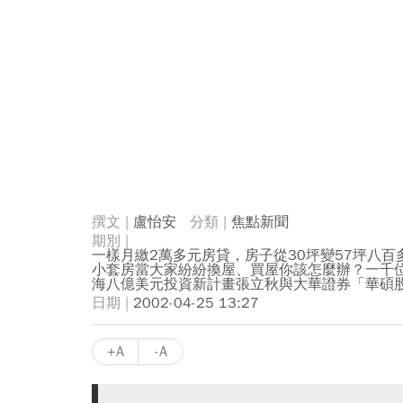
盧怡安
焦點新聞
一樣月繳2萬多元房貸，房子從30坪變57坪八
小套房當大家紛紛換屋、買屋你該怎麼辦？一千
海八億美元投資新計畫張立秋與大華證券「華碩
2002-04-25 13:27
+A
-A