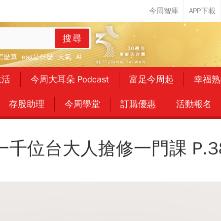
搜尋
怎麼算
esg是什麼
天氣
AI
生活
今周大耳朵 Podcast
富足今周起
幸福熟
存股助理
今周學堂
訂購優惠
活動報名
一千位台大人搶修一門課 P.3