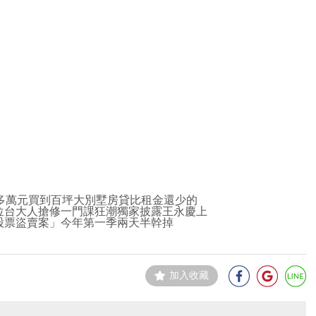
百多萬元買到百坪大別墅房貸比租金還少的
位台大人搶修一門課狂潮獨家披露王永慶上
股票盜賣案」今年第一季兩天半幹掉
加入收藏