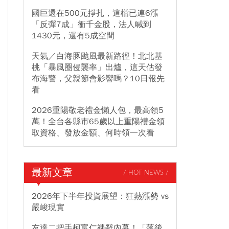
國巨還在500元掙扎，這檔已連6漲
「反彈7成」衝千金股，法人喊到
1430元，還有5成空間
天氣／白海豚颱風最新路徑！北北基
桃「暴風圈侵襲率」出爐，這天估發
布海警，父親節會影響嗎？10日報先
看
2026重陽敬老禮金懶人包，最高領5
萬！全台各縣市65歲以上重陽禮金領
取資格、發放金額、何時領一次看
最新文章
/ HOT NEWS /
2026年下半年投資展望：狂熱漲勢 vs
嚴峻現實
友達二把手柯富仁裸辭內幕！「落後