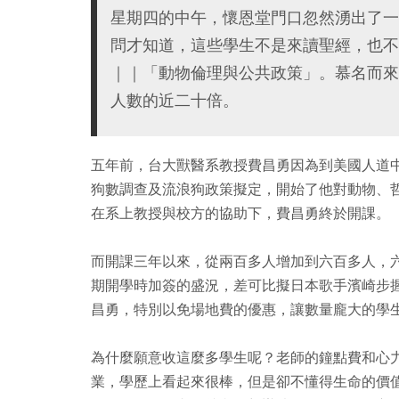
星期四的中午，懷恩堂門口忽然湧出了一
問才知道，這些學生不是來讀聖經，也不
｜｜「動物倫理與公共政策」。慕名而來
人數的近二十倍。
五年前，台大獸醫系教授費昌勇因為到美國人道
狗數調查及流浪狗政策擬定，開始了他對動物、
在系上教授與校方的協助下，費昌勇終於開課。
而開課三年以來，從兩百多人增加到六百多人，
期開學時加簽的盛況，差可比擬日本歌手濱崎步
昌勇，特別以免場地費的優惠，讓數量龐大的學
為什麼願意收這麼多學生呢？老師的鐘點費和心
業，學歷上看起來很棒，但是卻不懂得生命的價