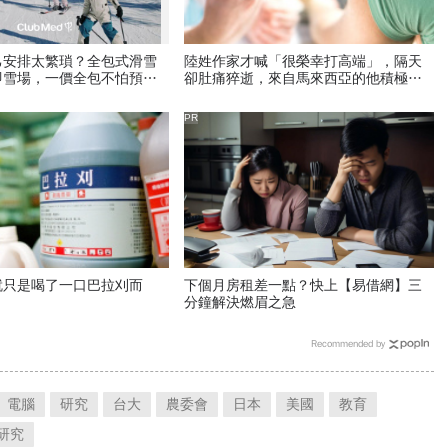
己安排太繁瑣？全包式滑雪
陸姓作家才喊「很榮幸打高端」，隔天
即雪場，一價全包不怕預算
卻肚痛猝逝，來自馬來西亞的他積極參
與社會運動
PR
就只是喝了一口巴拉刈而
下個月房租差一點？快上【易借網】三
分鐘解決燃眉之急
Recommended by
電腦
研究
台大
農委會
日本
美國
教育
研究