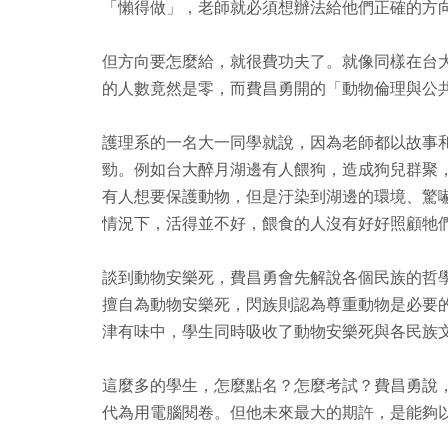
「懶得做」，老師就必須想辦法給他們正確的方
但方向要怎麼給，就很費功夫了。就像同樣在台
的人數竟然是零，而費昌勇開的「動物倫理與公
護理系的一名大一同學就說，因為老師都以故事
勁。例如台大醉月湖邊有人餵狗，造成狗兒群聚
有人想要保護動物，但是汙染到湖邊的環境、驚
情況下，活得並不好，餵食的人沒有好好照顧牠
談到動物安樂死，費昌勇會先解說各個民族的哲
擅自為動物安樂死，閃族則認為尊重動物是必要
津有味中，學生同時吸收了動物安樂死與各民族
這麼多的學生，怎麼點名？怎麼考試？費昌勇說
代為用電腦閱卷。但他未來最大的期許，是能夠