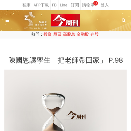
0
熱門：
投資
股票
高股息
金融股
存股
陳國恩讓學生「把老師帶回家」 P.98