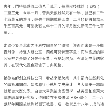
去年，門得揚營收二億八千萬元，每股稅後純益（ EPS ）
二至三元，今年一月，營業天數雖然只有一半，就已有二千
七百萬元的營收，較去年同期成長四成；二月預估將超越三
千五百萬元，可望挑戰去年十二月的單月歷史新高三千七百
萬元。
走進位於台北市內湖科技園區的門得揚，迎面而來是一座觀
音雕像，待進入辦公室，四處可見骨董字畫；而陳國恩的辦
公室裡更是擺了好幾件骨董，有夏朝的鼎、有清朝中葉的家
具，在現代化裡也蘊含了古典風格。
補教名師創立科技公司，看起來是跨業，其中卻有些戲劇化
的轉折和關聯。陳國恩從小就對文史著迷，考大學第一志願
就是台大歷史系。自台大畢業後出國留學，赴美國柏克萊大
學攻讀歷史研究所，也同時在美國修習 MBA 學位； 二十八
歲那年回國後就到補習班教書，這一教就是十八年，成為補