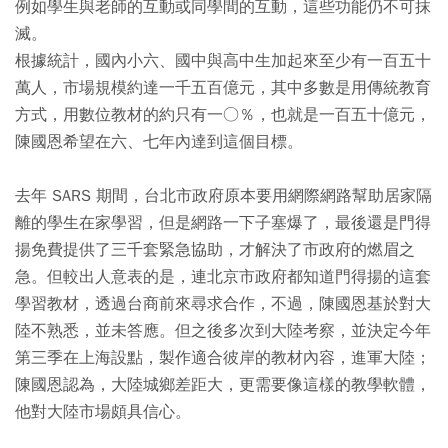
例如學生與老師的互動或同學間的互動，這些功能仍不可抹
滅。
根據統計，國內小六、國中與高中生加起來至少有一百五十
萬人，市場規模約達一千五百億元，其中多數是用傳統教育
方式，用數位教材的約只有一○％，也就是一百五十億元，
陳國恩希望在六、七年內達到這個目標。
去年 SARS 期間，台北市政府原本要用網際網路幫助居家隔
離的學生在家學習，但是網路一下子塞爆了，最後還是門得
揚免費提供了三千套緊急協助，才解決了市政府的燃眉之
急。但較出人意表的是，連北京市政府都知道門得揚的這套
學習教材，透過台商前來尋求合作，不過，陳國恩基於對大
陸不熟悉，並未答應。但之後多次到大陸考察，並決定今年
第三季在上海設點，製作適合彼岸的教材內容，進軍大陸；
陳國恩認為，大陸城鄉差距大，更需要像這樣的教學軟體，
他對大陸市場頗具信心。