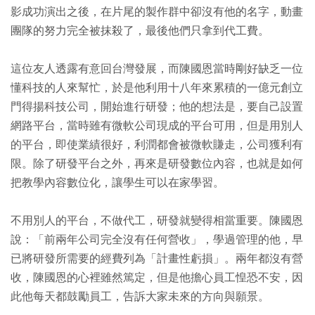
影成功演出之後，在片尾的製作群中卻沒有他的名字，動畫
團隊的努力完全被抹殺了，最後他們只拿到代工費。
這位友人透露有意回台灣發展，而陳國恩當時剛好缺乏一位
懂科技的人來幫忙，於是他利用十八年來累積的一億元創立
門得揚科技公司，開始進行研發；他的想法是，要自己設置
網路平台，當時雖有微軟公司現成的平台可用，但是用別人
的平台，即使業績很好，利潤都會被微軟賺走，公司獲利有
限。除了研發平台之外，再來是研發數位內容，也就是如何
把教學內容數位化，讓學生可以在家學習。
不用別人的平台，不做代工，研發就變得相當重要。陳國恩
說：「前兩年公司完全沒有任何營收」，學過管理的他，早
已將研發所需要的經費列為「計畫性虧損」。兩年都沒有營
收，陳國恩的心裡雖然篤定，但是他擔心員工惶恐不安，因
此他每天都鼓勵員工，告訴大家未來的方向與願景。