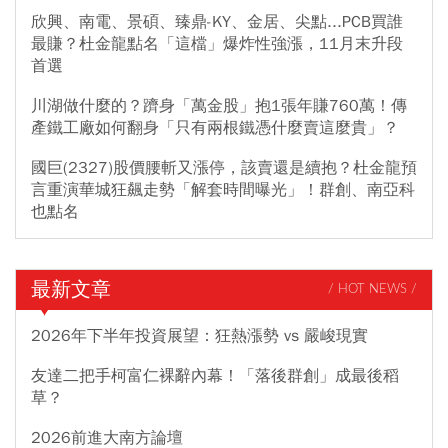
欣興、南電、景碩、臻鼎-KY、金居、尖點...PCB買誰
最賺？杜金龍點名「這檔」爆炸性強漲，11月末升段
首選
川湖做什麼的？躋身「萬金股」抱1張年賺760萬！傳
產鐵工廠如何翻身「只有兩根鐵憑什麼賣這麼貴」？
國巨(2327)股價腰斬又漲停，該賣還是續抱？杜金龍預
言重演華城狂飆走勢「解套時間曝光」！群創、南亞科
也點名
最新文章
/ HOT NEWS /
2026年下半年投資展望：狂熱漲勢 vs 嚴峻現實
友達二把手柯富仁裸辭內幕！「落後群創」成最後稻
草？
2026前進大南方論壇