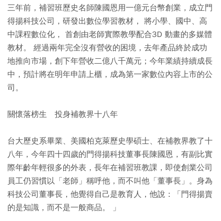
三年前，補習班歷史名師陳國恩用一億元台幣創業，成立門
得揚科技公司，研發出數位學習教材， 將小學、國中、高
中課程數位化， 首創由老師實際教學配合3D 動畫的多媒體
教材。 經過兩年完全沒有營收的困境，去年產品終於成功
地推向市場，創下年營收二億八千萬元；今年業績持續成長
中，預計將在明年申請上櫃，成為第一家數位內容上市的公
司。
關懷落榜生 投身補教界十八年
台大歷史系畢業、美國柏克萊歷史學碩士、在補教界教了十
八年，今年四十四歲的門得揚科技董事長陳國恩，有副比實
際年齡年輕很多的外表，長年在補習班教課，即使創業公司
員工仍習慣以「老師」稱呼他，而不叫他「董事長」。身為
科技公司董事長，他覺得自己是教育人，他說：「門得揚賣
的是知識，而不是一般商品。 」