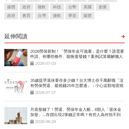
媒體
政府
微軟
科技
台幣
美國
創業
政府
教育
台灣
微軟
學習
媒體
延伸閱讀
2026勞保新制！「勞保年金可拋棄」是什麼？誰需要
申請、有哪些條件、能恢復發錢？案例試算圖解懶人
包
2026-07-03
35歲提早退休要存多少錢？台大博士存千萬辭職「沒
有勞保勞退、最燒錢25年怎麼過」：小心這顆地雷燒
光存款
2026-07-27
月底發錢了！勞退、勞保年金入帳，6類人「退休金
加發」...存摺出現2筆錢正常嗎？有些人為何領不到
2026-06-29