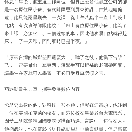
休息半年後，他重返工作崗位，但真正激發他創立公司的卻
是一名原住民小孩。有次陳國恩到屏東教課，由於地處偏
遠，他只能兩星期去上一次課，從上午八點半一直上到晚上
九點，有次班導師跟他說：「班上有位原住民小孩，他為了
來上課，必須坐二、三個鐘頭的車，因此他凌晨四點就得起
床，上了一天課，回到家時已是半夜。」
「原來台灣的城鄉差距這麼大！」聽了之後，他當下告訴自
己，一定要做出一套東西，讓學生可以把補教老師帶回家，
讓學生在家就可以學習，不必再受舟車勞頓之苦。
巧遇動畫生力軍 攜手發展數位內容
念歷史出身的他，對科技一竅不通，但就在這當頭，他碰到
一位在美國柏克萊的校友，而這位校友畢業於台大電機系，
因受工研院邀請回國發表演講而巧遇。言談中，這位友人向
他抱怨說，他在電影《玩具總動員》中負責動畫，但是當電