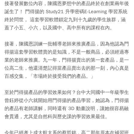
接著發展數位內容，陳國恩夢想中的產品終於在創業兩年後
誕生了！ 門得揚的 Study21 升學密碼E-Learning 學習系統
終於問世， 這套學習軟體鎖定九到十九歲的學生族群，涵
蓋了小五、小六，以及國中、高中所有的課程在內。
接著，陳國恩訓練一批輔導老師來推廣產品，因為他認為門
得揚這套學習軟體賣的是知識，不是一般商品，必須經過專
業的老師來推廣。九一年，門得揚賣出的第一套產品，是一
位高二生，他還清楚記得當產品賣出去的那一刻，內心真是
百感交集，「市場終於接受我們的產品。」
至於門得揚產品的學習效果如何？台中大同國中一年級學生
曾鈺婷從小六就開始用門得揚的產品學習，她認為，門得揚
的產品有老師講解，同時還有 3D 動畫說明，讓她很容易融
會貫通，尤其是自然科與歷史課的學習效果最佳。
今年已經考上成大航太系的蔡哲銘，高二那年原本在補習班