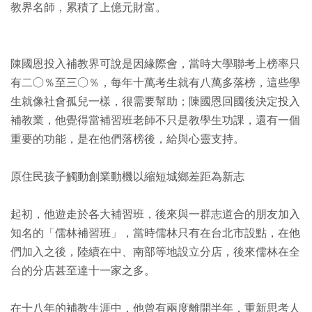
教界名師，累積了上億元財富。
陳國恩投入補教界可說是因緣際會，當時大學聯考上榜率只
有二○％至三○％，每年十萬考生就有八萬多落榜，這些學
生就像社會孤兒一樣，很需要幫助；陳國恩回國後決定投入
補教業，他覺得當補習班老師不只是教學生功課，還有一個
重要的功能，是在他們落榜後，給與心靈支持。
原住民孩子觸動創業動機以縮短城鄉差距為新志
起初，他遊走於各大補習班，後來與一群志道合的朋友加入
知名的「儒林補習班」，當時儒林只有在台北市設點，在他
們加入之後，陸續在中、南部等地設立分店，後來儒林在全
台的分店甚至達十一家之多。
在十八年的補教生涯中，他曾有兩度離開半年，重新思考人