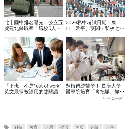
北市國中排名曝光，公立五
2026私中考試日期！東
虎建北錄取率「這校5人就
山、延平、薇閣…私校七雄
1人考上」！前輩親揭亮麗
報名時間、科目、學費、說
成績單背後的代價有多大
明會，私立國中公立國中怎
麼選
「下班」不是"out of work"
翻轉傳統醫學！ 長庚大學
英文最常被誤用的雙關語
醫學院培育「會把脈、懂
AI」的中西醫雙修醫師
Ads by
科技
教育
台灣
學習
美國
創業
台幣