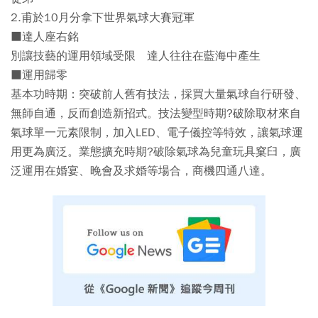
2.甫於10月分拿下世界氣球大賽冠軍
■達人座右銘
別讓技藝的運用領域受限 達人往往在藍海中產生
■運用歸零
基本功時期：突破前人舊有技法，採買大量氣球自行研發、
無師自通，反而創造新招式。技法變型時期?破除取材來自
氣球單一元素限制，加入LED、電子儀控等特效，讓氣球運
用更為廣泛。業態擴充時期?破除氣球為兒童玩具窠臼，廣
泛運用在婚宴、晚會及求婚等場合，商機四通八達。