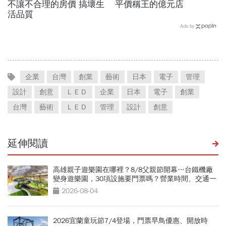
不讓不合理的房價 搞壞生
平價稱王的億元店
活品質
Ads by
企業
台灣
創業
藝術
日本
電子
管理
設計
創意
ＬＥＤ
企業
日本
電子
創業
台灣
藝術
ＬＥＤ
管理
設計
創意
延伸閱讀
高雄親子遊樂園在哪裡？8/8父親節開幕…台鐵機廠
變身遊樂園，30項設施要門票嗎？營業時間、交通一
文看
2026-08-04
2026宜蘭童玩節7/4登場，門票早鳥優惠、開放時