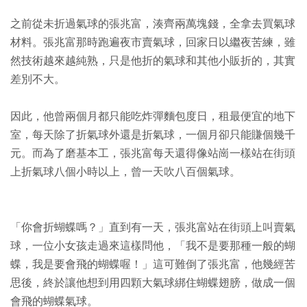
之前從未折過氣球的張兆富，湊齊兩萬塊錢，全拿去買氣球
材料。張兆富那時跑遍夜市賣氣球，回家日以繼夜苦練，雖
然技術越來越純熟，只是他折的氣球和其他小販折的，其實
差別不大。
因此，他曾兩個月都只能吃炸彈麵包度日，租最便宜的地下
室，每天除了折氣球外還是折氣球，一個月卻只能賺個幾千
元。而為了磨基本工，張兆富每天還得像站崗一樣站在街頭
上折氣球八個小時以上，曾一天吹八百個氣球。
「你會折蝴蝶嗎？」直到有一天，張兆富站在街頭上叫賣氣
球，一位小女孩走過來這樣問他，「我不是要那種一般的蝴
蝶，我是要會飛的蝴蝶喔！」這可難倒了張兆富，他幾經苦
思後，終於讓他想到用四顆大氣球綁住蝴蝶翅膀，做成一個
會飛的蝴蝶氣球。