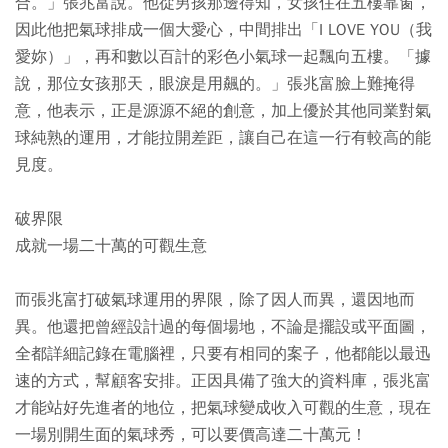
合。」張兆富說。他從男孩那邊得知，女孩住在五樓靠窗，
因此他把氣球排成一個大愛心，中間排出「I LOVE YOU（我
愛妳）」，再和數以百計的彩色小氣球一起飄向五樓。「據
說，那位女孩那天，眼淚是用飆的。」張兆富臉上難掩得
意，他表示，正是源源不絕的創意，加上優於其他同業對氣
球純熟的運用，才能拉開差距，讓自己在這一行有較高的能
見度。
破界限
成就一場二十萬的可觀生意
而張兆富打破氣球運用的界限，除了因人而異，還因地而
異。他還把曾經設計過的每個場地，不論是擺設或平面圖，
全都詳細記錄在電腦裡，只要有相同的案子，他都能以最迅
速的方式，幫顧客安排。正因具備了強大的資料庫，張兆富
才能站好先進者的地位，把氣球變成收入可觀的生意，現在
一場別開生面的氣球秀，可以要價高達二十萬元！