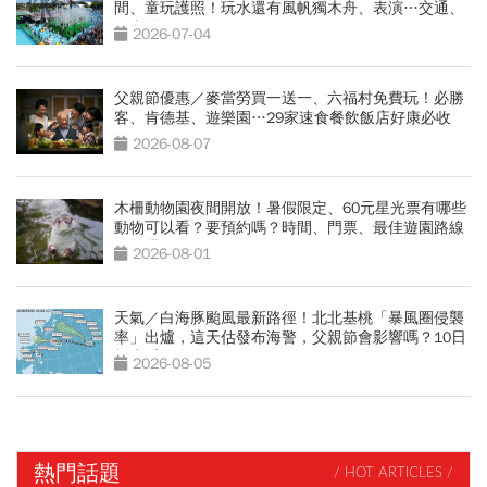
間、童玩護照！玩水還有風帆獨木舟、表演…交通、
停車場攻略
2026-07-04
父親節優惠／麥當勞買一送一、六福村免費玩！必勝
客、肯德基、遊樂園…29家速食餐飲飯店好康必收
2026-08-07
木柵動物園夜間開放！暑假限定、60元星光票有哪些
動物可以看？要預約嗎？時間、門票、最佳遊園路線
總整理
2026-08-01
天氣／白海豚颱風最新路徑！北北基桃「暴風圈侵襲
率」出爐，這天估發布海警，父親節會影響嗎？10日
報先看
2026-08-05
熱門話題
/ HOT ARTICLES /