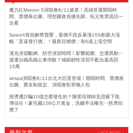
魔力紅Maroon 5演唱會8/11搶票！高雄世運開唱時
間、票價座位圖、理想國會員優先購、拓元售票資訊一
次看
SpaceX首批解禁賣壓，股價不跌反暴漲15%創最大漲
幅「直逼發行價」！最新目標價：有6成上漲空間
漢光演習斷網、防空演習時間！影響範圍、交通異動…
捷運台鐵高鐵公車停駛？城鎮韌性演習不配合最高罰
15萬
aespa演唱會8/11台北大巨蛋登場！開唱時間、票價座
位圖、實名制規定、演唱會歌單懶人包
慈濟遭詐騙10億怎麼發生的？陳昱瑄律師見證嚴下跪
博信任！豪宅藏158公斤黃金，洗錢手法曝光…慈濟回
應了
最新文章
/ HOT NEWS /