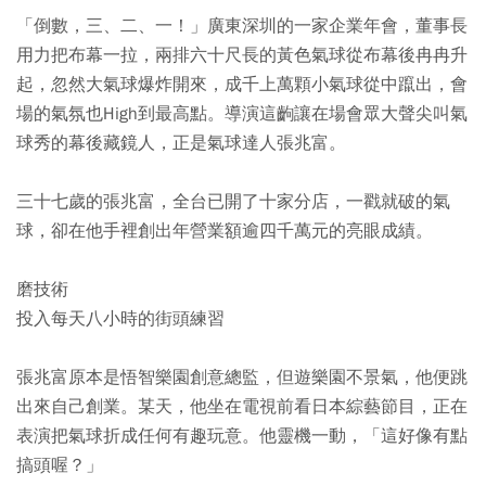
「倒數，三、二、一！」廣東深圳的一家企業年會，董事長
用力把布幕一拉，兩排六十尺長的黃色氣球從布幕後冉冉升
起，忽然大氣球爆炸開來，成千上萬顆小氣球從中躥出，會
場的氣氛也High到最高點。導演這齣讓在場會眾大聲尖叫氣
球秀的幕後藏鏡人，正是氣球達人張兆富。
三十七歲的張兆富，全台已開了十家分店，一戳就破的氣
球，卻在他手裡創出年營業額逾四千萬元的亮眼成績。
磨技術
投入每天八小時的街頭練習
張兆富原本是悟智樂園創意總監，但遊樂園不景氣，他便跳
出來自己創業。某天，他坐在電視前看日本綜藝節目，正在
表演把氣球折成任何有趣玩意。他靈機一動，「這好像有點
搞頭喔？」