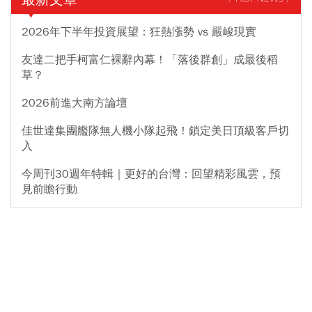
2026年下半年投資展望：狂熱漲勢 vs 嚴峻現實
友達二把手柯富仁裸辭內幕！「落後群創」成最後稻
草？
2026前進大南方論壇
佳世達集團艦隊無人機小隊起飛！鎖定美日頂級客戶切
入
今周刊30週年特輯｜更好的台灣：回望精彩風雲，預
見前瞻行動