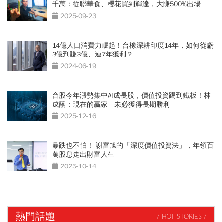
千萬：從聯華食、櫻花買到輝達，大賺500%出場
2025-09-23
14億人口消費力崛起！台橡深耕印度14年，如何從虧
3億到賺3億、連7年獲利？
2024-06-19
台股今年漲勢集中AI成長股，價值投資踢到鐵板！林
成蔭：現在的贏家，未必獲得長期勝利
2025-12-16
暴跌也不怕！ 謝富旭的「深度價值投資法」，年領百
萬股息走出財富人生
2025-10-14
熱門話題
/ HOT STORIES /