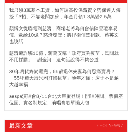
我只領3萬基本工資，如何調高投保薪資？勞保達人傳
授「3招」不靠老闆加薪，年金月領1.3萬變2.5萬
顏博文從聯電到慈濟，商場老將為何會信陳昱瑄李易
儒、豪給10億？慈濟發聲：將捍衛信眾捐款、蔡英文
也說話
慈濟遭詐騙10億，蔣萬安稱「政府買夠疫苗，民間就
不用採購」！謝金河：這句話說得不夠公道
30年房貸終於還完，65歲退休夫妻為何忍痛賣房？
「55坪透天厝只剩打掃拔草」晚年才懂：房子不是越
大越幸福
aespa演唱會8/11台北大巨蛋登場！開唱時間、票價座
位圖、實名制規定、演唱會歌單懶人包
最新文章
/ HOT NEWS /