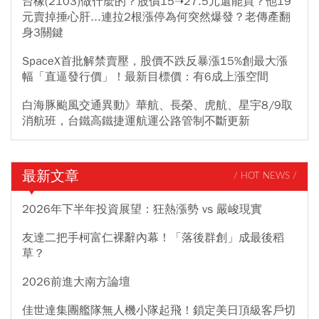
台橡(2103)做什麼的？股價15➝27.5元還能買？他19
元賣掉捶心肝...連拉2根漲停為何突然爆發？老傳產翻
身3關鍵
SpaceX首批解禁賣壓，股價不跌反暴漲15%創最大漲
幅「直逼發行價」！最新目標價：有6成上漲空間
白海豚颱風交通異動》華航、長榮、虎航、星宇8/9取
消航班，台鐵高鐵捷運航運公路管制不斷更新
最新文章
/ HOT NEWS /
2026年下半年投資展望：狂熱漲勢 vs 嚴峻現實
友達二把手柯富仁裸辭內幕！「落後群創」成最後稻
草？
2026前進大南方論壇
佳世達集團艦隊無人機小隊起飛！鎖定美日頂級客戶切