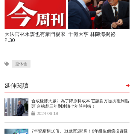
退休金
延伸閱讀
合成橡膠大廠〉為了降原料成本 它讓對方從抗拒到點
頭 台橡虧三年到連賺七年談判術！
2024-06-19
7年資產翻10倍、31歲買2間房！8年級生價值投資賺