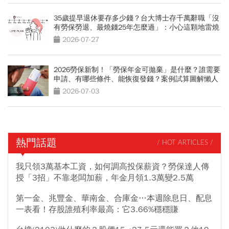
35歲提早退休要存多少錢？台大博士存千萬辭職「沒
有勞保勞退、最燒錢25年怎麼過」：小心這顆地雷燒
光存款
2026-07-27
2026勞保新制！「勞保年金可拋棄」是什麼？誰需要
申請、有哪些條件、能恢復發錢？案例試算圖解懶人
包
2026-07-03
熱門話題
/ HOT ARTICLES /
我只領3萬基本工資，如何調高投保薪資？勞保達人傳
授「3招」不靠老闆加薪，年金月領1.3萬變2.5萬
第一金、兆豐金、華南金、合庫金…本週除息日、配息
一表看！存股誰殖利率最高：它3.66%穩穩賺