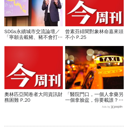
SDGs永續城市交流論壇／
曾素芬緋聞對象林命嘉來頭
「寧願去載豬、豬不會打
不小 P.25
1999」翻轉客運司機荒！
桃園市4大倡議，重構公共
運輸DNA
奧林匹亞閱卷者大同資訊財
「醫院門口，一個人拿藥另
務困難 P.20
一個拿臉盆，你要載誰？」
一個計程車司機給我們上了
Ads by
13年的MBA課