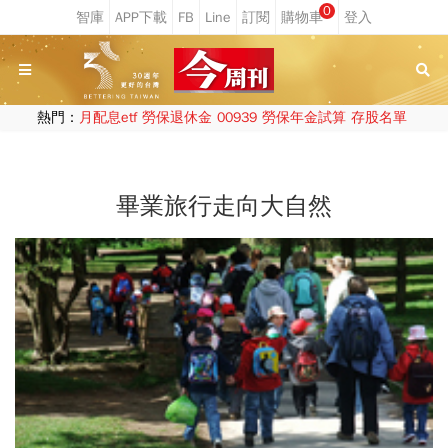
0
熱門：
月配息etf
勞保退休金
00939
勞保年金試算
存股名單
畢業旅行走向大自然