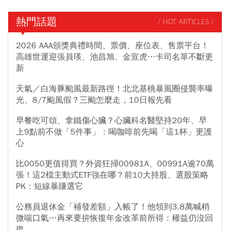
熱門話題
/ HOT ARTICLES /
2026 AAA頒獎典禮時間、票價、座位表、售票平台！
高雄世運迎張員瑛、池昌旭、金宣虎…卡司名單不斷更
新
天氣／白海豚颱風最新路徑！北北基桃暴風圈侵襲率曝
光、8/7颱風假？三颱怎麼走，10日報先看
早餐吃可頌、拿鐵傷心臟？心臟科名醫堅持20年、早
上9點前不做「5件事」：喝咖啡前先喝「這1杯」更護
心
比0050更值得買？外資狂掃00981A、00991A逾70萬
張！這2檔主動式ETF強在哪？前10大持股、選股策略
PK：短線暴賺選它
公務員退休金「補發差額」入帳了！他領到3.8萬喊稍
微喘口氣…再來要拚恢復年金改革前所得：權益仍沒回
復