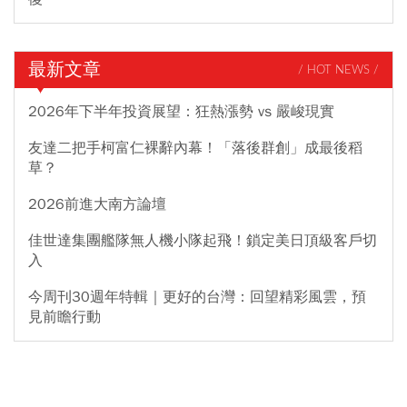
最新文章
/ HOT NEWS /
2026年下半年投資展望：狂熱漲勢 vs 嚴峻現實
友達二把手柯富仁裸辭內幕！「落後群創」成最後稻
草？
2026前進大南方論壇
佳世達集團艦隊無人機小隊起飛！鎖定美日頂級客戶切
入
今周刊30週年特輯｜更好的台灣：回望精彩風雲，預
見前瞻行動