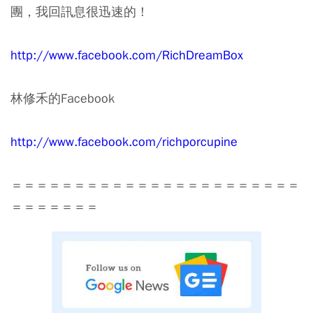
團，我回訊息很迅速的！
http://www.facebook.com/RichDreamBox
林修禾的Facebook
http://www.facebook.com/richporcupine
＝＝＝＝＝＝＝＝＝＝＝＝＝＝＝＝＝＝＝＝＝＝＝
＝＝＝＝＝＝＝