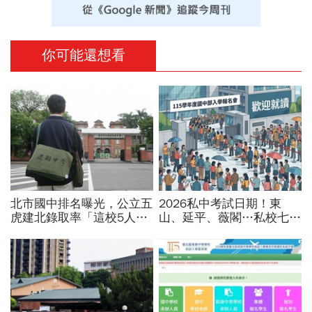
你可能還想看
北市國中排名曝光，公立五
2026私中考試日期！東
虎建北錄取率「這校5人就
山、延平、薇閣…私校七雄
1人考上」！前輩親揭亮麗
報名時間、科目、學費、說
成績單背後的代價有多大
明會，私立國中公立國中怎
麼選