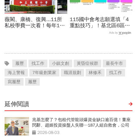
薇閣、康橋、復興...11所
115國中會考志願選填「4
私校學費一次看！每年100
重點技巧」！基北區6區落
萬值得嗎？專家教你如何籌
點預估、選填志願程序、積
Ads by
出孩子教育費、還能兼存退
分換算、成績序位一次看
休金
履歷
找工作
小鎮文創
黃昏症候群
最長牛市
海上警報
7年級創業家
職涯規劃
林修禾
找工作
寫履歷
履歷
延伸閱讀
兆基怎麼了？包租代管龍頭爆資金缺口逾百億！董座
閃辭、趙姬投資操盤人失聯…187人組自救會，公司
最新聲明
2026-08-03