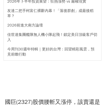
2026年下半年投資展望：狂熱漲勢 vs 嚴峻現實
友達二把手柯富仁裸辭內幕！「落後群創」成最後稻
草？
2026前進大南方論壇
佳世達集團艦隊無人機小隊起飛！鎖定美日頂級客戶切
入
今周刊30週年特輯｜更好的台灣：回望精彩風雲，預
見前瞻行動
國巨(2327)股價腰斬又漲停，該賣還是