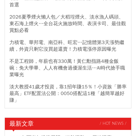
首選
2026夏季煙火懶人包／大稻埕煙火、淡水漁人碼頭、
東石海上煙火…全台花火施放時間、表演卡司、最佳觀
賞點必看
力積電、華邦電、南亞科、旺宏…記憶體第3天漲勢繼
續，外資只剩它沒買超還賣！力積電漲停原因曝光
不是工程師，年薪也有330萬！黃仁勳指路4種金飯
碗：免大學畢、人人有機會過優渥生活…AI時代搶手職
業曝光
淡大教授41歲才投資，靠1招年賺15％！小資族「勝率
最高」ETF配置法公開：0050搭配這1種「越簡單越好
賺」
最新文章
/ HOT NEWS /