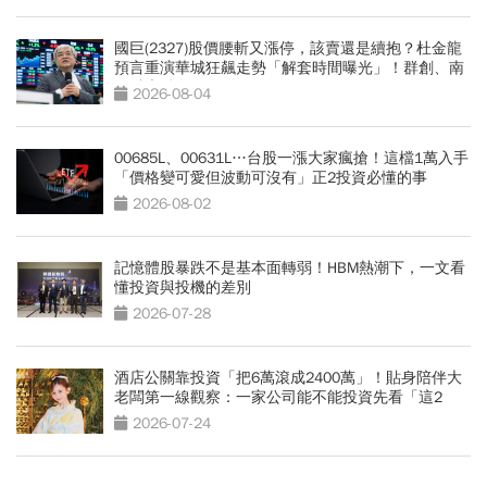
國巨(2327)股價腰斬又漲停，該賣還是續抱？杜金龍
預言重演華城狂飆走勢「解套時間曝光」！群創、南
亞科也點名
2026-08-04
00685L、00631L…台股一漲大家瘋搶！這檔1萬入手
「價格變可愛但波動可沒有」正2投資必懂的事
2026-08-02
記憶體股暴跌不是基本面轉弱！HBM熱潮下，一文看
懂投資與投機的差別
2026-07-28
酒店公關靠投資「把6萬滾成2400萬」！貼身陪伴大
老闆第一線觀察：一家公司能不能投資先看「這2
點」
2026-07-24