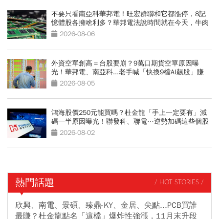
不要只看南亞科華邦電！旺宏群聯和它都漲停，8記
憶體股各擁啥利多？華邦電法說時間就在今天，牛肉
大塊嗎
2026-08-06
外資空單創高＝台股要崩？9萬口期貨空單原因曝
光！華邦電、南亞科...老手喊「快換9檔AI飆股」賺
Q3大行情
2026-08-05
鴻海股價250元能買嗎？杜金龍「手上一定要有」減
碼一半原因曝光！聯發科、聯電…逆勢加碼這些個股
2026-08-02
熱門話題
/ HOT STORIES /
欣興、南電、景碩、臻鼎-KY、金居、尖點...PCB買誰
最賺？杜金龍點名「這檔」爆炸性強漲，11月末升段