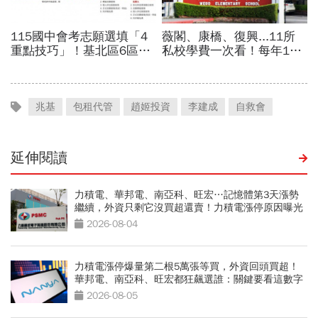
兆基
包租代管
趙姬投資
李建成
自救會
延伸閱讀
力積電、華邦電、南亞科、旺宏…記憶體第3天漲勢
繼續，外資只剩它沒買超還賣！力積電漲停原因曝光
2026-08-04
力積電漲停爆量第二根5萬張等買，外資回頭買超！
華邦電、南亞科、旺宏都狂飆選誰：關鍵要看這數字
2026-08-05