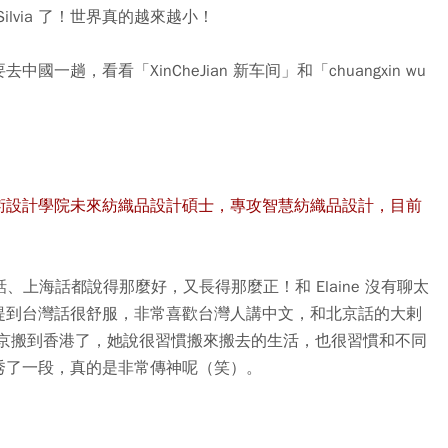
lvia 了！世界真的越來越小！
國一趟，看看「XinCheJian 新车间」和「chuangxin wu
術設計學院未來紡織品設計碩士，專攻智慧紡織品設計，目前
話、上海話都說得那麼好，又長得那麼正！和 Elaine 沒有聊太
提到台灣話很舒服，非常喜歡台灣人講中文，和北京話的大剌
在也從北京搬到香港了，她說很習慣搬來搬去的生活，也很習慣和不同
秀了一段，真的是非常傳神呢（笑）。