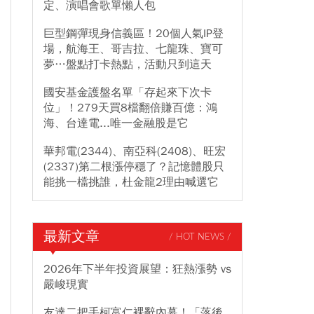
定、演唱會歌單懶人包
巨型鋼彈現身信義區！20個人氣IP登
場，航海王、哥吉拉、七龍珠、寶可
夢…盤點打卡熱點，活動只到這天
國安基金護盤名單「存起來下次卡
位」！279天買8檔翻倍賺百億：鴻
海、台達電...唯一金融股是它
華邦電(2344)、南亞科(2408)、旺宏
(2337)第二根漲停穩了？記憶體股只
能挑一檔挑誰，杜金龍2理由喊選它
最新文章
/ HOT NEWS /
2026年下半年投資展望：狂熱漲勢 vs
嚴峻現實
友達二把手柯富仁裸辭內幕！「落後