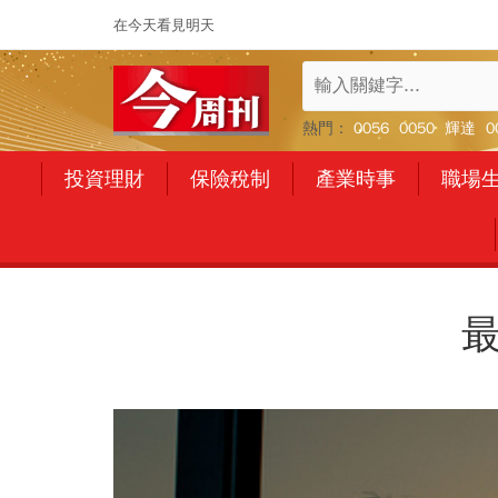
在今天看見明天
熱門：
0056
0050
輝達
0
投資理財
保險稅制
產業時事
職場