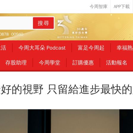
搜尋
0878
00940
生活
今周大耳朵 Podcast
富足今周起
幸福熟
存股助理
今周學堂
訂購優惠
活動報名
最好的視野 只留給進步最快的