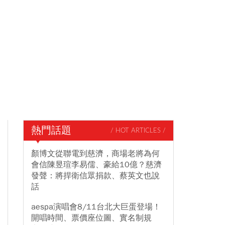
熱門話題
/ HOT ARTICLES /
顏博文從聯電到慈濟，商場老將為何
會信陳昱瑄李易儒、豪給10億？慈濟
發聲：將捍衛信眾捐款、蔡英文也說
話
aespa演唱會8/11台北大巨蛋登場！
開唱時間、票價座位圖、實名制規