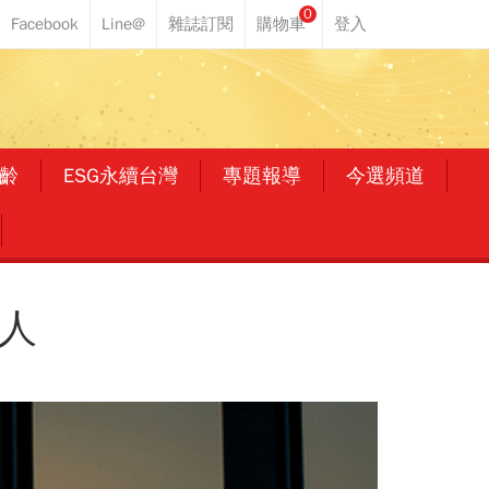
0
齡
ESG永續台灣
專題報導
今選頻道
人