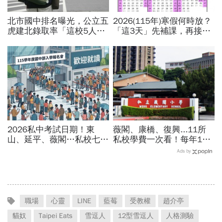
北市國中排名曝光，公立五
2026(115年)寒假何時放？
虎建北錄取率「這校5人就
「這3天」先補課，再接過
1人考上」！前輩親揭亮麗
年春節連放！寒假行事曆、
成績單背後的代價有多大
寒假開學日一次看
2026私中考試日期！東
薇閣、康橋、復興...11所
山、延平、薇閣…私校七雄
私校學費一次看！每年100
報名時間、科目、學費、說
萬值得嗎？專家教你如何籌
Ads by
明會，私立國中公立國中怎
出孩子教育費、還能兼存退
麼選
休金
職場
心靈
LINE
藍莓
受教權
趙介亭
貓奴
Taipei Eats
雪逗人
12型雪逗人
人格測驗