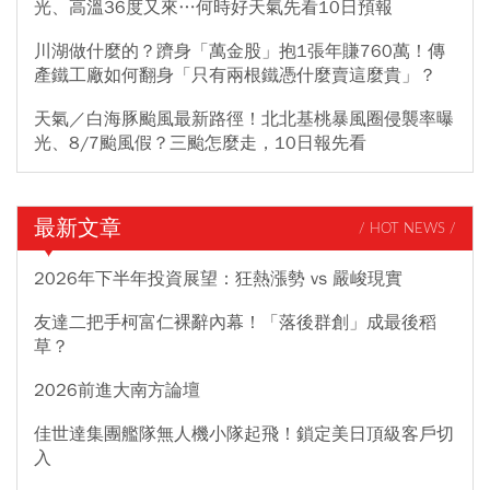
光、高溫36度又來…何時好天氣先看10日預報
川湖做什麼的？躋身「萬金股」抱1張年賺760萬！傳
產鐵工廠如何翻身「只有兩根鐵憑什麼賣這麼貴」？
天氣／白海豚颱風最新路徑！北北基桃暴風圈侵襲率曝
光、8/7颱風假？三颱怎麼走，10日報先看
最新文章
/ HOT NEWS /
2026年下半年投資展望：狂熱漲勢 vs 嚴峻現實
友達二把手柯富仁裸辭內幕！「落後群創」成最後稻
草？
2026前進大南方論壇
佳世達集團艦隊無人機小隊起飛！鎖定美日頂級客戶切
入