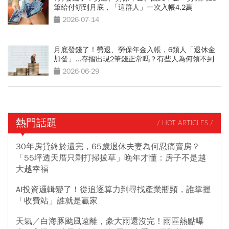
筆給付領到月底，「這群人」一次入帳4.2萬
2026-07-14
月底發錢了！勞退、勞保年金入帳，6類人「退休金
加發」...存摺出現2筆錢正常嗎？有些人為何領不到
2026-06-29
熱門話題
/ HOT ARTICLES /
30年房貸終於還完，65歲退休夫妻為何忍痛賣房？
「55坪透天厝只剩打掃拔草」晚年才懂：房子不是越
大越幸福
AI投資邏輯變了！從追逐算力到尋找產業瓶頸，誰掌握
「收費站」誰就是贏家
天氣／白海豚颱風遠離，豪大雨還沒完！雨區熱點曝