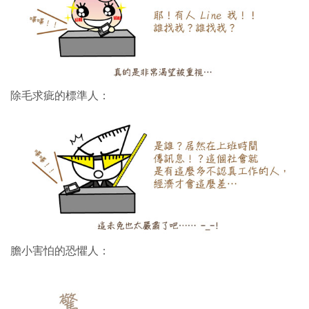
除毛求疵的標準人：
膽小害怕的恐懼人：