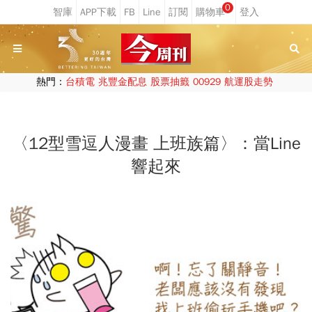
0
熱門：
台積電
兆豐金配息
股票抽籤
00929
航運股走勢
〈12型雪逗人漫畫 上班族篇〉：當Line
響起來