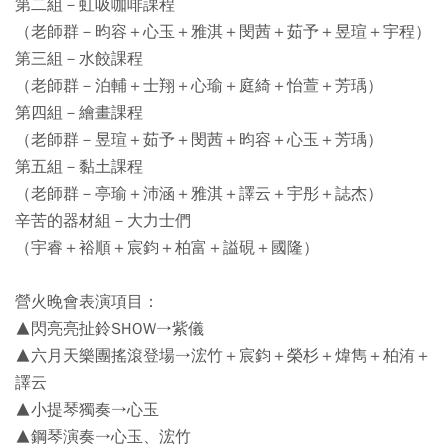
第二組－虹吸咖啡課程
（老師群－昀容＋心玉＋雅淇＋閔茜＋茹予＋昱瑄＋宇程）
第三組－水餃課程
（老師群－泊輔＋士翔＋心瑜＋庭綺＋怡萱＋芳瑀）
第四組－繪畫課程
（老師群－昱瑄＋茹予＋閔茜＋昀容＋心玉＋芳瑀）
第五組－黏土課程
（老師群－亭瑜＋沛涵＋雅淇＋譯云＋宇彤＋誌杰）
辛苦的器材組－大力士們
（宇睿＋裕順＋宸鈞＋柏富＋謚硯＋國隆）
營火晚會表演項目：
▲閃亮亮扯鈴SHOW→紫儀
▲六月天樂團搖滾登場→浤竹＋宸鈞＋榮杉＋煒雋＋柏洧＋
譯云
▲小提琴獨奏→心玉
▲鋼琴演奏→心玉、浤竹