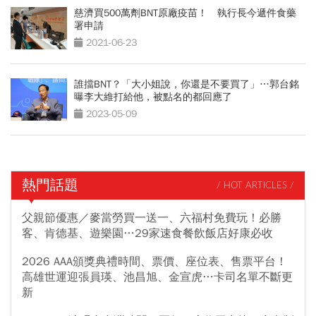
慈濟買500萬劑BNT原廠疫苗！ 執行長今遞件食藥
署申請
2021-06-23
誰擋BNT？「大小姐說，你還是不要買了」…郭台銘
曝李大維打給他，被點名的都回應了
2023-05-09
熱門話題
/ HOT ARTICLES /
父親節優惠／麥當勞買一送一、六福村免費玩！必勝
客、肯德基、遊樂園…29家速食餐飲飯店好康必收
2026 AAA頒獎典禮時間、票價、座位表、售票平台！
高雄世運迎張員瑛、池昌旭、金宣虎…卡司名單不斷更
新