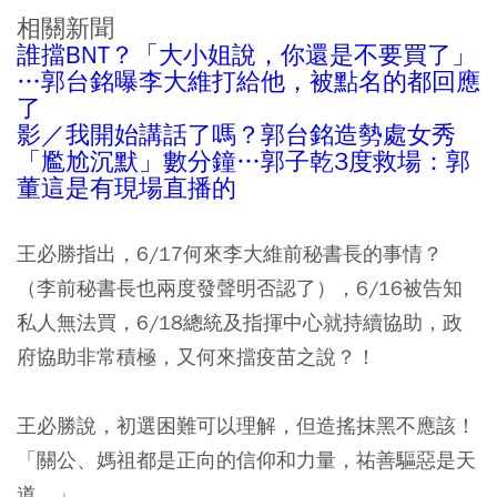
相關新聞
誰擋BNT？「大小姐說，你還是不要買了」
…郭台銘曝李大維打給他，被點名的都回應
了
影／我開始講話了嗎？郭台銘造勢處女秀
「尷尬沉默」數分鐘…郭子乾3度救場：郭
董這是有現場直播的
王必勝指出，6/17何來李大維前秘書長的事情？
（李前秘書長也兩度發聲明否認了），6/16被告知
私人無法買，6/18總統及指揮中心就持續協助，政
府協助非常積極，又何來擋疫苗之說？！
王必勝說，初選困難可以理解，但造搖抹黑不應該！
「關公、媽祖都是正向的信仰和力量，祐善驅惡是天
道。」