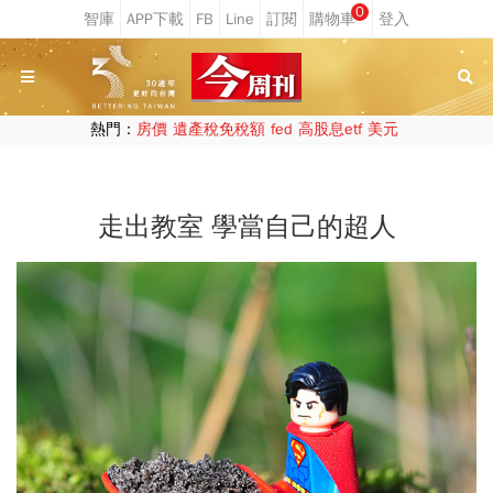
0
熱門：
房價
遺產稅免稅額
fed
高股息etf
美元
走出教室 學當自己的超人