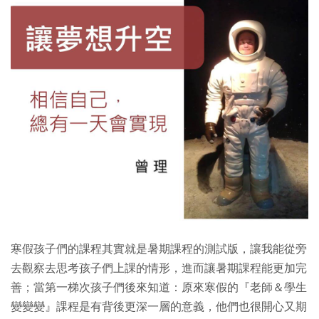
寒假孩子們的課程其實就是暑期課程的測試版，讓我能從旁
去觀察去思考孩子們上課的情形，進而讓暑期課程能更加完
善；當第一梯次孩子們後來知道：原來寒假的『老師＆學生
變變變』課程是有背後更深一層的意義，他們也很開心又期