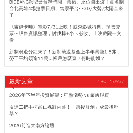
BIGBANG演唱會台灣時間、票價、座位圖出爐！實名制
台北高雄4場搶票日期、售票平台…GD/大聲/太陽全來
了
《吉伊卡哇》電影7/31上映！威秀影城特典、預售套
票…販售資訊整理，討伐棒+小卡必收、上映戲院一文
看
新制勞退分紅來了！新制勞退基金上半年暴賺1.5兆，
勞工平均領逾11萬...帳戶怎麼查？何時能領？
最新文章
/ HOT NEWS /
2026年下半年投資展望：狂熱漲勢 vs 嚴峻現實
友達二把手柯富仁裸辭內幕！「落後群創」成最後稻
草？
2026前進大南方論壇