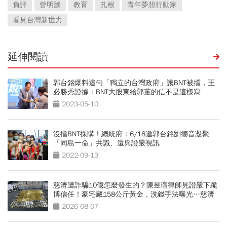
負評
曾明騰
教育
扎根
青年夢想行動家
看見台灣新世力
延伸閱讀
郭台銘爆料這句「獨立的台灣政府」讓BNT被擋，王
必勝秀證據：BNT大股東給郭董的信不是這樣寫
2023-05-10
沒擋BNT採購！總統府：6/18邀郭台銘劉德音凝聚
「同島一命」共識、還與證嚴視訊
2022-09-13
慈濟遭詐騙10億怎麼發生的？陳昱瑄律師見證嚴下跪
博信任！豪宅藏158公斤黃金，洗錢手法曝光…慈濟
回應了
2026-08-07