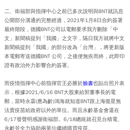
二、衛福部與指揮中心之前已多次說明與BNT就訊息
公開部分溝通的完整經過，2021年1月8日合約簽署
最終階段，德國BNT公司以電郵要求我方刪除「中
文」新聞稿提到「我國」之文字，隔日我方就將中文
新聞稿提到「我國」的部分改為「台灣」，將更新版
本電郵寄送德國BNT 公司，之後便無疾而終，此即印
證有政治外力影響合約簽署。
而疫情指揮中心前指揮官王必勝於
臉書
也貼出照片表
示，根據2021/6/16 BNT大股東給郭董事長的電
郵，當時永霖(應為齡)鴻海就知道BNT跟上海復星無
法賣疫苗給政府以外的單位。而且永齡基金會還在
6/17發聲明感謝衛福部。6/18總統就召見台積電、
永齡並全力協助兩單位繼續購買疫苗。