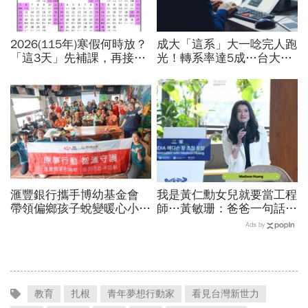
2026(115年)寒假何時放？
成大「這系」大一唸完人跑
「這3天」先補課，再接過
光！轉系率達5成…台大1
年春節連放！寒假行事曆、
成5認選錯休學，「人生不
寒假開學日一次看
是贏在18歲就好」
滙豐銀行攜手博幼基金會
我是黃仁勳女兒就要當工程
帶領偏鄉孩子蛻變暖心小幫
師…黃敏珊：爸爸一句話，
手
讓我從電機系改廚藝學校
Ads by
「追尋所愛比跟潮流更重
要」
教育
扎根
青年夢想行動家
看見台灣新世力