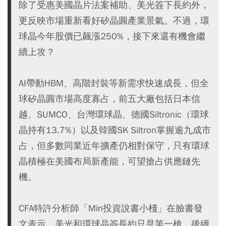
除了受惠美國晶片法案補助、美光簽下長約外，
更反映市場重新看好矽晶圓產業景氣。不過，環
球晶今年股價已飆漲250%，接下來還有機會繼
續上攻？
AI帶動HBM、高階封裝等新需求快速成長，但全
球矽晶圓市場高度寡占，前五大廠包括日本信
越、SUMCO、台灣環球晶、德國Siltronic（環球
晶持有13.7%）以及韓國SK Siltron掌握逾九成市
占，但多數同業近年擴產仍相對保守，只有環球
晶積極在美國布局新產能，可望搶占供應鏈先
機。
CFA特許分析師「Min投資說書小棧」在臉書發
文表示，美光和環球晶簽長約只是第一槍，後續