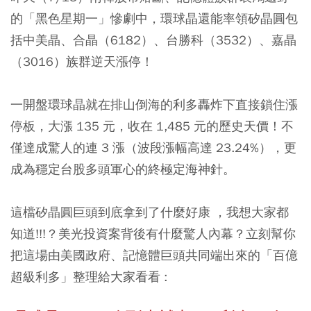
的「黑色星期一」慘劇中，環球晶還能率領
矽晶圓
包
括
中美晶
、
合晶
（6182）、
台勝科
（3532）、
嘉晶
（3016）族群逆天漲停！
一開盤環球晶就在排山倒海的利多轟炸下直接鎖住漲
停板，大漲 135 元，收在 1,485 元的歷史天價！不
僅達成驚人的連 3 漲（波段漲幅高達 23.24%），更
成為穩定台股多頭軍心的終極定海神針。
這檔矽晶圓巨頭到底拿到了什麼好康 ，我想大家都
知道!!!？美光投資案背後有什麼驚人內幕？立刻幫你
把這場由美國政府、記憶體巨頭共同端出來的「百億
超級利多」整理給大家看看 :