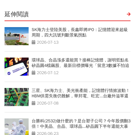
延伸閱讀
SK海力士登陸美股，長鑫即將IPO：記憶體迎來超級
周期，四大訊號判斷景氣拐點
2026-07-13
環球晶、合晶漲多還能買？接棒記憶體，謝明哲點名
矽晶圓4檔飆股、最新目標價曝光「留意3數據不怕追
高」
2026-07-12
三星、SK海力士、美光衝產能，記憶體行情掀波動！
HBM供需失衡仍難解，華邦電、旺宏...台廠外溢單還
能接多久？
2026-07-08
台勝科(2532)做什麼的？是台塑子公司？今年股價翻3
倍！中美晶、合晶、環球晶...矽晶圓下半年還能大暴
漲？
2026-06-23