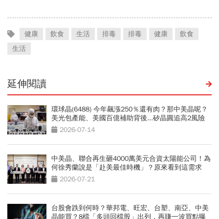
警訊
健康
飲食
生活
排毒
排毒
健康
飲食
生活
延伸閱讀
環球晶(6488) 今年飆漲250％還有肉？那中美晶呢？
美光包產能、美國百億補助背後...矽晶圓追高2風險
2026-07-14
中美晶、聯合再生砸4000萬美元合資太陽能公司！為
何徐秀蘭說是「赴美最佳時機」？原來看到這需求
2026-07-21
台股會跌到何時？華邦電、旺宏、台塑、南亞、中美
晶能買？8檔「多頭回檔股」出列，再賺一波買點曝