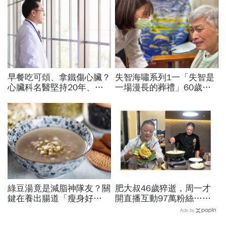
早餐吃可頌、拿鐵傷心臟？
失智海嘯系列1一「失智是
心臟科名醫堅持20年、早
一場漫長的葬禮」60歲退
上9點前不做「5件事」：
休教授突患失智，陪伴成修
喝咖啡前先喝「這1杯」更
補家庭關係的最後拼圖
護心
綠豆湯竟是減脂神隊友？關
肥大叔46歲猝逝，周一才
鍵在養出腸道「瘦身好
開直播互動97萬粉絲…常
菌」...醫教邊吃邊消脂的3
連續工作17小時，死因和
Ads by
種方法「燃脂率大提升」
爆瘦有關？體重異常減輕9