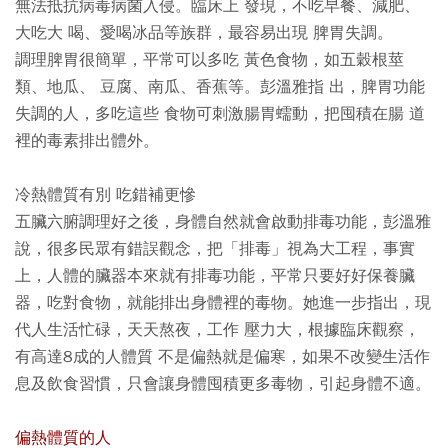
無法抵抗病毒病菌入侵。臨床上 發現，不吃早餐、減肥、
大吃大 喝、愛喝冰品等族群，最容易出現 脾胃失調。
調理脾胃很簡單，平常可以多吃 黃色食物，如五穀根莖
類、地瓜、 豆腐、南瓜、香蕉等。彭溫雅指 出，脾胃功能
失調的人，多吃這些 食物可刺激腸胃蠕動，把囤積在腸 道
裡的毒素排出體外。
冷熱體質有別 吃錯補更慘
五臟六腑調理好之後，身體自然就會啟動排毒功能，彭溫雅
說，很多民眾有錯誤觀念，把「排毒」視為大工程，事實
上，人體的臟器本來就有排毒功能，平常只要好好保養臟
器，吃對食物，就能排出身體裡的毒物。她進一步指出，現
代人生活忙碌，天天熬夜，工作 壓力大，根據臨床觀察，
有高達8成的人體質 不是偏熱就是偏寒，如果不改變生活作
息及飲食習慣，只會讓身體囤積更多毒物，引起身體不適。
偏熱體質的人