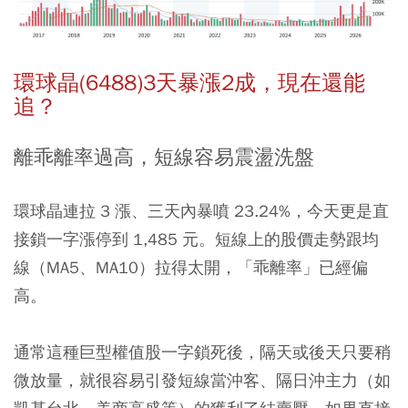
環球晶(6488)3天暴漲2成，現在還能
追？
離乖離率過高，短線容易震盪洗盤
環球晶連拉 3 漲、三天內暴噴 23.24%，今天更是直
接鎖一字漲停到 1,485 元。短線上的股價走勢跟均
線（MA5、MA10）拉得太開，「乖離率」已經偏
高。
通常這種巨型權值股一字鎖死後，隔天或後天只要稍
微放量，就很容易引發短線當沖客、隔日沖主力（如