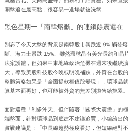
凱基台北、美商高盛等）的獲利了結賣壓。如果直接
開盤追在最高點，很容易一進場就被洗盤。
黑色星期一「南韓熔斷」的連鎖餘震還在
別忘了今天大盤的背景是南韓股市暴跌近 9% 觸發熔
斷、海力士暴跌 15%。雖然環球晶有美光長約和晶片
法案護體，但如果中東地緣政治危機在週末後繼續擴
大，導致美股科技股今晚或明晚補跌，外資在台股的
整體策略如果是「全面提款權值股變現」，環球晶就
算基本面再好，也可能被外資的無差別拋售給拖累。
面對這種「利多沖天」但伴隨著「國際大震盪」的極
端盤面，針對環球晶到底建不建議追買，小編給出的
實戰建議是：「中長線趨勢極度看好，但短線絕對不