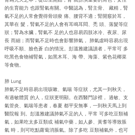
腎為先天之本，從出生開始，腎 就扮演重要的角色，女性
的生育能力 也跟腎氣有關。中醫認為，腎主骨、 藏精，腎
氣不足的人常會覺得骨頭痠 痛、腰背不適；腎開竅於耳，
其華在 髮，腎氣不足的人會有耳鳴耳悶、禿 頭、落髮等症
狀；腎為水臟，腎氣不 足的人也容易四肢冰冷、夜尿、尿
長 而細；而腎氣不足時也會影響肺氣， 肺氣虛時容易出現
呼吸不順、臉色蒼 白的情況。彭溫雅建議讀者，平常可 多
吃黑色食物補腎氣，如黑木耳、海 帶、海藻、紫色花椰菜
等食物。
肺 Lung
肺氣不足時容易出現咳嗽、氣喘 等症狀，尤其一到秋天，
有過敏體質 的人，症狀更明顯。在西醫門診裡， 過敏、支
氣管炎、氣喘等患者，春夏 都平安無事，一到秋天馬上到
醫院報 到。彭溫雅建議肺氣不足的人，平常 可多吃豆類補
氣，如果吃太多豆類或 補氣中藥，如人參、黃耆等導致脹
氣 時，則可吃點蘿蔔消脹氣。除了多吃 豆類補氣外，也可