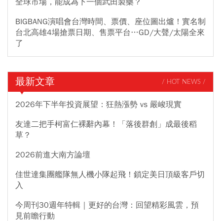
全球市場，能成為下一個武田製藥？
BIGBANG演唱會台灣時間、票價、座位圖出爐！實名制
台北高雄4場搶票日期、售票平台…GD/大聲/太陽全來
了
最新文章
/ HOT NEWS /
2026年下半年投資展望：狂熱漲勢 vs 嚴峻現實
友達二把手柯富仁裸辭內幕！「落後群創」成最後稻
草？
2026前進大南方論壇
佳世達集團艦隊無人機小隊起飛！鎖定美日頂級客戶切
入
今周刊30週年特輯｜更好的台灣：回望精彩風雲，預
見前瞻行動