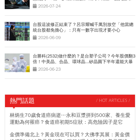
光
2026-07-24
台股這波修正結束了？呂宗耀喊千萬別放空「他當總
統台股都免擔心」：只有一數字出現才要小心
2026-06-09
台勝科(2532)做什麼的？是台塑子公司？今年股價翻3
倍！中美晶、合晶、環球晶...矽晶圓下半年還能大暴
漲？
2026-06-23
熱門話題
/ HOT ARTICLES /
林炳生70歲食道癌病逝…永和豆漿拼到500家、養生愛
運動為何罹癌？食道癌初期5症狀：高危險因子是它
金價準備北上？黃金現在可以買？大佛李其展：黃金價