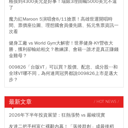
格摸到4300美元是好事！瑞銀3理由喊5000美元不遠
了
魔力紅Maroon 5演唱會8/11搶票！高雄世運開唱時
間、票價座位圖、理想國會員優先購、拓元售票資訊一
次看
健身工廠 vs World Gym大解密！世界健身-KY營收大
勝，獲利卻輸給柏文？教練課、會籍…誰才是真正賺錢
金雞母？
009826「台版VT」可以買？股價、配息、成分股…和
全球VT哪不同，為何連周冠男都說009826上市是邁大
步？
最新文章
/ HOT NEWS /
2026年下半年投資展望：狂熱漲勢 vs 嚴峻現實
友達二把手柯富仁裸辭內幕！「落後群創」成最後稻