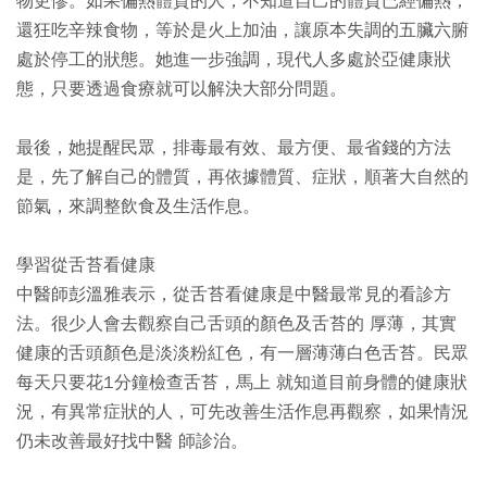
物更慘。如果偏熱體質的人，不知道自己的體質已經偏熱，
還狂吃辛辣食物，等於是火上加油，讓原本失調的五臟六腑
處於停工的狀態。她進一步強調，現代人多處於亞健康狀
態，只要透過食療就可以解決大部分問題。
最後，她提醒民眾，排毒最有效、最方便、最省錢的方法
是，先了解自己的體質，再依據體質、症狀，順著大自然的
節氣，來調整飲食及生活作息。
學習從舌苔看健康
中醫師彭溫雅表示，從舌苔看健康是中醫最常見的看診方
法。很少人會去觀察自己舌頭的顏色及舌苔的 厚薄，其實
健康的舌頭顏色是淡淡粉紅色，有一層薄薄白色舌苔。民眾
每天只要花1分鐘檢查舌苔，馬上 就知道目前身體的健康狀
況，有異常症狀的人，可先改善生活作息再觀察，如果情況
仍未改善最好找中醫 師診治。