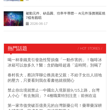
被動元件、矽晶圓、功率半導體⋯ AI元件漲價潮延燒
7檔有戲唱
2026-06-17
熱門話題
/ HOT STORIES /
喝一杯拿鐵竟引發急性腎損傷「一動作害的」！咖啡冰
冰箱可以放多久？醫：含奶咖啡超過「這時間」別喝了
眷村長大，蔡詩萍聊公務員老父親：不給子女出人頭地
的壓力，只要看到我在看書他就很開心
禁止你出境就禁止…中國出入境新規9/15上路，台灣
人小心「有去無回」？4種職業特別注意：前例在這
第一家市值突破百億美元的台灣新藥公司！藥華藥深耕