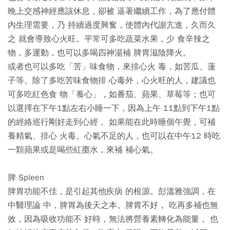
晚上交感神經應該休息，卻被 逼著繼續工作，為了應付體
內生理需要，乃 持續過度興奮，使體內代謝亢進，久而久
之 就會導致心火旺。平常可多吃蔬菜水果，少 食辛辣之
物，多運動，也可以多喝四神湯補 脾胃滋陰降火。
或者也可以多吃「苦」味食物，來排心火 毒，如苦瓜、蓮
子等。除了多吃苦味食物排 心毒外，心火旺的人，建議也
可多吃紅色食 物「養心」，如番茄、蘋果、草莓等；也可
以選擇在下午1點左右小睡一下，因為上午 11點到下午1點
的經絡巡行剛好走到心經， 如果能在此時睡個午覺，可補
養精氣、排心 火毒。心氣不足的人，也可以在中午12 時吃
一顆蘋果或是喝些紅棗水，來補 補心氣。
脾 Spleen
脾胃功能不佳，是引起其他疾病 的根源。彭溫雅強調，在
中醫理論 中，脾胃為後天之本。脾胃不好， 吃再多補也無
效，因為吸收功能不 好時，無法將營養素轉化為能量， 也