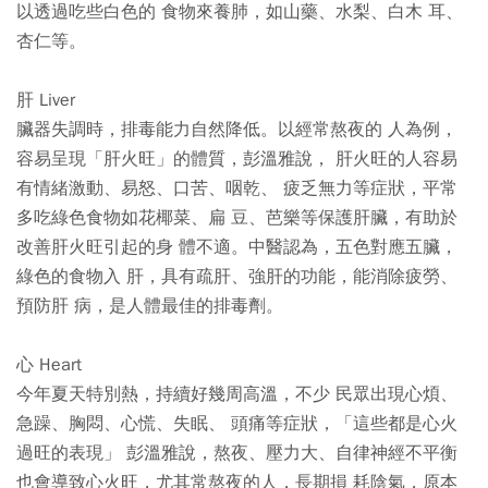
以透過吃些白色的 食物來養肺，如山藥、水梨、白木 耳、
杏仁等。
肝 Liver
臟器失調時，排毒能力自然降低。以經常熬夜的 人為例，
容易呈現「肝火旺」的體質，彭溫雅說， 肝火旺的人容易
有情緒激動、易怒、口苦、咽乾、 疲乏無力等症狀，平常
多吃綠色食物如花椰菜、扁 豆、芭樂等保護肝臟，有助於
改善肝火旺引起的身 體不適。中醫認為，五色對應五臟，
綠色的食物入 肝，具有疏肝、強肝的功能，能消除疲勞、
預防肝 病，是人體最佳的排毒劑。
心 Heart
今年夏天特別熱，持續好幾周高溫，不少 民眾出現心煩、
急躁、胸悶、心慌、失眠、 頭痛等症狀，「這些都是心火
過旺的表現」 彭溫雅說，熬夜、壓力大、自律神經不平衡
也會導致心火旺，尤其常熬夜的人，長期損 耗陰氣，原本