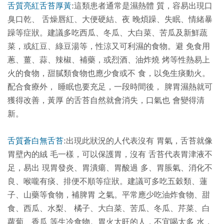
舌質亮紅舌苔厚黃
:這類患者通常是濕熱體 質，容易出現口
臭口乾、 舌燥唇紅、大便硬結、夜 晚煩躁、失眠、情緒暴
躁等症狀。建議多吃西瓜、冬瓜、大白菜、苦瓜及新鮮蔬
菜，或紅豆、綠豆湯等，性涼又可利濕的食物。避 免食用
蔥、薑、蒜、辣椒、補藥，或烈酒、油炸燒 烤等性熱易上
火的食物，甜膩類食物也應少食或不 食，以免生痰動火。
配合食療外， 睡眠也要充足，一段時間後， 脾胃濕熱就可
獲得改善，黃厚 的舌苔自然就會消失，口氣也 會變得清
新。
舌質蒼白無舌苔
:出現此狀況的人代表沒有 胃氣，舌苔就像
胃壁內的絨 毛一樣，可以保護胃，沒有 舌苔代表胃津液不
足，易出 現胃發炎、胃潰瘍、胃酸過 多、胃脹氣、消化不
良、喉嚨有痰、排便不順等症狀。建議可多吃五穀類、蓮
子、山藥等食物，補脾胃 之氣。平常應少吃油炸食物、甜
食、西瓜、水梨、 橘子、大白菜、苦瓜、冬瓜、芹菜、白
蘿蔔、香瓜 等生冷食物。胃火太旺的人，不宜喝太多 水，