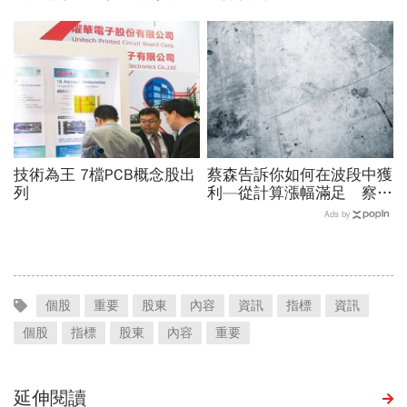
4000萬，每年爽領200萬
股利
技術為王 7檔PCB概念股出
蔡森告訴你如何在波段中獲
列
利—從計算漲幅滿足 察覺
多頭買進訊號
Ads by
個股
重要
股東
內容
資訊
指標
資訊
個股
指標
股東
內容
重要
延伸閱讀