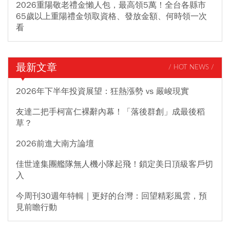
2026重陽敬老禮金懶人包，最高領5萬！全台各縣市
65歲以上重陽禮金領取資格、發放金額、何時領一次
看
最新文章
/ HOT NEWS /
2026年下半年投資展望：狂熱漲勢 vs 嚴峻現實
友達二把手柯富仁裸辭內幕！「落後群創」成最後稻
草？
2026前進大南方論壇
佳世達集團艦隊無人機小隊起飛！鎖定美日頂級客戶切
入
今周刊30週年特輯｜更好的台灣：回望精彩風雲，預
見前瞻行動