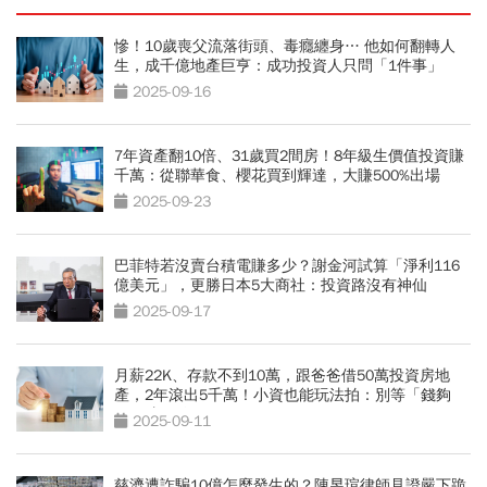
慘！10歲喪父流落街頭、毒癮纏身… 他如何翻轉人
生，成千億地產巨亨：成功投資人只問「1件事」
2025-09-16
7年資產翻10倍、31歲買2間房！8年級生價值投資賺
千萬：從聯華食、櫻花買到輝達，大賺500%出場
2025-09-23
巴菲特若沒賣台積電賺多少？謝金河試算「淨利116
億美元」，更勝日本5大商社：投資路沒有神仙
2025-09-17
月薪22K、存款不到10萬，跟爸爸借50萬投資房地
產，2年滾出5千萬！小資也能玩法拍：別等「錢夠
了」才開始
2025-09-11
慈濟遭詐騙10億怎麼發生的？陳昱瑄律師見證嚴下跪