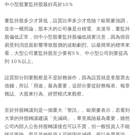
中小型股董監持股最好高於10％
董監持股多少才算低，設質比率多少才危險？歐斯麥強調，
並非一概而論，股本大的公司像是台積電、友達等，董監持
股偏低正常，但中小型股董監持股偏低就要注意，因為很容
易受到消息面影響導致股價的波動劇烈。以最簡單的標準來
看，大型公司董監持股至少要有5％、中小型公司則要提高
到 10％以上。
設質部分則要觀察是不是財務操作，因為設質就是拿股票去
借錢，所以「用途」最為重要，這部分要從財務報表、報章
雜誌、大股東行為、經營模式來觀察。
至於持股轉讓則是一個重大「警訊」。歐斯麥表示，若看到
大筆的持股轉讓建議「先減碼」，畢竟風險最為重要，雖然
公司內部人公告持股轉讓後也可以不賣，但一般投資人不能
賭這風險，而且其他投資人可能因此減碼，所以先賣再說。