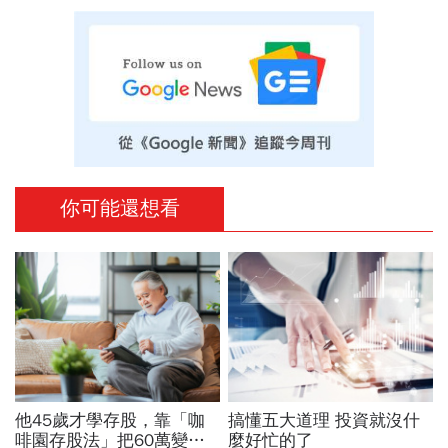
你可能還想看
他45歲才學存股，靠「咖
搞懂五大道理 投資就沒什
啡園存股法」把60萬變
麼好忙的了