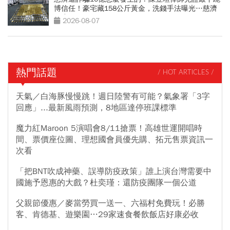
博信任！豪宅藏158公斤黃金，洗錢手法曝光…慈濟
回應了
2026-08-07
熱門話題
/ HOT ARTICLES /
天氣／白海豚慢慢跳！週日陸警有可能？氣象署「3字
回應」...最新風雨預測，8地區達停班課標準
魔力紅Maroon 5演唱會8/11搶票！高雄世運開唱時
間、票價座位圖、理想國會員優先購、拓元售票資訊一
次看
「把BNT吹成神藥、誤導防疫政策」誰上演台灣需要中
國施予恩惠的大戲？杜奕瑾：還防疫團隊一個公道
父親節優惠／麥當勞買一送一、六福村免費玩！必勝
客、肯德基、遊樂園…29家速食餐飲飯店好康必收