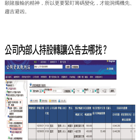
願賭服輸的精神，所以更要緊盯籌碼變化，才能洞燭機先、
趨吉避凶。