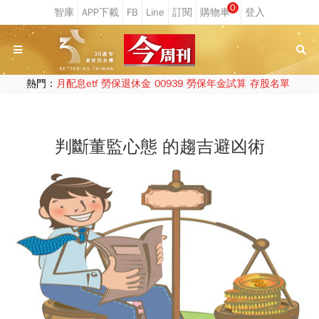
0
熱門：
月配息etf
勞保退休金
00939
勞保年金試算
存股名單
判斷董監心態 的趨吉避凶術