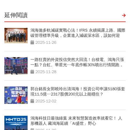
延伸閱讀
鴻海拋多軌減碳實戰心法！IFRS 永續揭露上路、國際
碳管理標準升級，企業進入減碳深水區，該如何迎
戰？
2025-11-26
一路狂賣的外資投信突然大回流！台積電、鴻海只漲
一點？台虹、華星光…年底作帳30%噴出行情開跑，
口袋名單流出
2025-11-28
郭台銘長女郭曉玲出清鴻海！投資公司申讓5180張套
現11.5億…2317股價200元以上能穩住？
2025-12-02
鴻海科技日最強綠葉 未來智慧製造效率就看它！ 人
形機器人 藏鴻海延續「AI盛世」野心