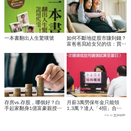
一本書翻出人生驚嘆號
如何不斷地從股市賺到錢？
富爸爸寫給女兒的信：買股
票，一生不能踩的3條紅線
存房vs.存股，哪個好？白
月薪3萬勞保年金只能領
手起家翻身1億富豪親授：
1.3萬？達人「4招」合法
我認識的有錢人100%都靠
調高勞保投保薪資：不求老
Ads by
「它」致富
闆加薪、退休月領2.5萬年
金