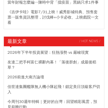
當年財報怎麼編…陳時中背「擋疫苗」黑鍋只求1件事
《吉伊卡哇》電影7/31上映！威秀影城特典、預售套
票…販售資訊整理，討伐棒+小卡必收、上映戲院一文
看
最新文章
/ HOT NEWS /
2026年下半年投資展望：狂熱漲勢 vs 嚴峻現實
友達二把手柯富仁裸辭內幕！「落後群創」成最後稻
草？
2026前進大南方論壇
佳世達集團艦隊無人機小隊起飛！鎖定美日頂級客戶切
入
今周刊30週年特輯｜更好的台灣：回望精彩風雲，預
見前瞻行動