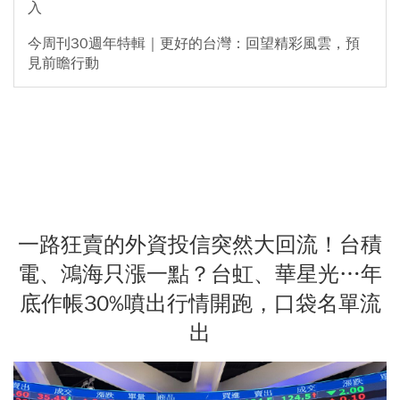
入
今周刊30週年特輯｜更好的台灣：回望精彩風雲，預
見前瞻行動
一路狂賣的外資投信突然大回流！台積
電、鴻海只漲一點？台虹、華星光…年
底作帳30%噴出行情開跑，口袋名單流
出