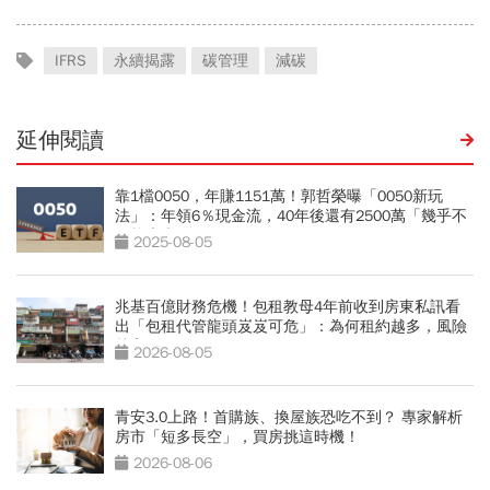
IFRS
永續揭露
碳管理
減碳
延伸閱讀
靠1檔0050，年賺1151萬！郭哲榮曝「0050新玩
法」：年領6％現金流，40年後還有2500萬「幾乎不
可能賣光」
2025-08-05
兆基百億財務危機！包租教母4年前收到房東私訊看
出「包租代管龍頭岌岌可危」：為何租約越多，風險
越高？
2026-08-05
青安3.0上路！首購族、換屋族恐吃不到？ 專家解析
房市「短多長空」，買房挑這時機！
2026-08-06