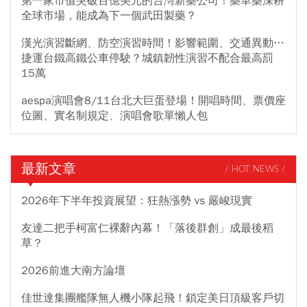
第一家市值突破百億美元的台灣新藥公司！藥華藥深耕
全球市場，能成為下一個武田製藥？
漢光演習斷網、防空演習時間！影響範圍、交通異動…
捷運台鐵高鐵公車停駛？城鎮韌性演習不配合最高罰
15萬
aespa演唱會8/11台北大巨蛋登場！開唱時間、票價座
位圖、實名制規定、演唱會歌單懶人包
最新文章
/ HOT NEWS /
2026年下半年投資展望：狂熱漲勢 vs 嚴峻現實
友達二把手柯富仁裸辭內幕！「落後群創」成最後稻
草？
2026前進大南方論壇
佳世達集團艦隊無人機小隊起飛！鎖定美日頂級客戶切