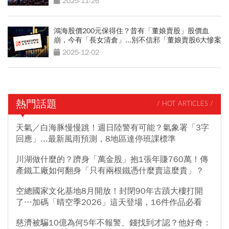
2025-11-26
鴻海股價200元保得住？昔有「董娘賣股」股價血
崩，今有「長女清倉」...別不信邪「董娘賣股6大慘案
啟示」
2025-12-02
熱門話題
/ HOT ARTICLES /
天氣／白海豚慢慢跳！週日陸警有可能？氣象署「3字
回應」...最新風雨預測，8地區達停班課標準
川湖做什麼的？躋身「萬金股」抱1張年賺760萬！傳
產鐵工廠如何翻身「只有兩根鐵憑什麼賣這麼貴」？
空總國家文化基地8月開放！封閉90年古蹟大樓打開
了…加碼「晴空季2026」這天登場，16件作品必看
慈濟被騙10億為何5年不報警、錢找到才認？他好奇：