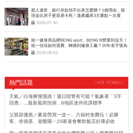
親人過世，銀行存款領不出來怎麼辦？1個理由，留
現金比房子更容易卡死！遺產繼承3大重點一次看
2026-07-30
統一健身房品牌BEING sport、BEING fit營業到這天！
統一佳佳如何退費、轉換到健身工廠？20年老字號為
何退出
2026-08-03
熱門話題
/ HOT STORIES /
天氣／白海豚慢慢跳！週日陸警有可能？氣象署「3字
回應」...最新風雨預測，8地區達停班課標準
父親節優惠／麥當勞買一送一、六福村免費玩！必勝
客、肯德基、遊樂園…29家速食餐飲飯店好康必收