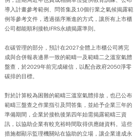
導入計畫參考範例、問答集及10個行業之氣候揭露範
例等參考文件，透過循序漸進的方式，讓所有上市櫃
公司都能順利接軌IFRS永續揭露準則。
在碳管理的部分，預計在2027全體上市櫃公司將完
成與合併報表邊界一致的範疇一及範疇二之溫室氣體
盤查，於2029年前完成確信，以配合政府2050淨零
碳排的目標。
對於計算較為困難的範疇三溫室氣體排放，也已公布
範疇三盤查之作業指引及問答集，並給予企業三年的
準備期間，企業於接軌後第四年始需揭露範疇三資
訊，以協助企業有較充裕時間取得供應鏈資料。這些
措施都顯示監理機關站在協助的立場，讓企業達成永