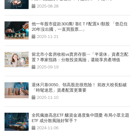
2025-08-28
他一年股市提款300萬! 靠E T F配置A l類股 「曾忍住
20年沒出國，一直買股票...」
2025-11-21
留北市小套房收租vs賣房存股…「半退休」資產怎配
置？專家指路：分散投資風險，還能享房產增值
2025-09-19
退休只靠0050、領高股息很危險！ 前政大校長點破
「時髦迷思」資產配置更重要
2025-11-10
全民瘋搶高息ETF 釀資金過度集中隱憂 布局小眾主題
ETF 成分散風險好幫手？
2024-11-06