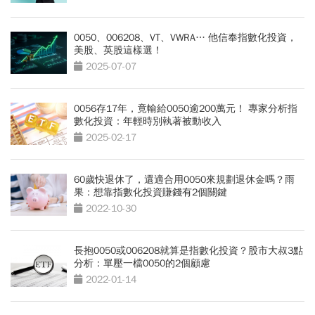
0050、006208、VT、VWRA… 他信奉指數化投資，
美股、英股這樣選！
2025-07-07
0056存17年，竟輸給0050逾200萬元！ 專家分析指
數化投資：年輕時別執著被動收入
2025-02-17
60歲快退休了，還適合用0050來規劃退休金嗎？雨
果：想靠指數化投資賺錢有2個關鍵
2022-10-30
長抱0050或006208就算是指數化投資？股市大叔3點
分析：單壓一檔0050的2個顧慮
2022-01-14