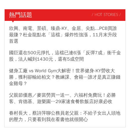
熱門話題
/ HOT STORIES /
欣興、南電、景碩、臻鼎-KY、金居、尖點...PCB買誰
最賺？杜金龍點名「這檔」爆炸性強漲，11月末升段
首選
國巨還在500元掙扎，這檔已連6漲「反彈7成」衝千金
股，法人喊到1430元，還有5成空間
健身工廠 vs World Gym大解密！世界健身-KY營收大
勝，獲利卻輸給柏文？教練課、會籍…誰才是真正賺錢
金雞母？
父親節優惠／麥當勞買一送一、六福村免費玩！必勝
客、肯德基、遊樂園…29家速食餐飲飯店好康必收
眷村長大，蔡詩萍聊公務員老父親：不給子女出人頭地
的壓力，只要看到我在看書他就很開心