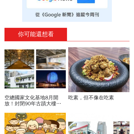
你可能還想看
空總國家文化基地8月開
吃素，但不像在吃素
放！封閉90年古蹟大樓打
開了…加碼「晴空季
2026」這天登場，16件作
品必看