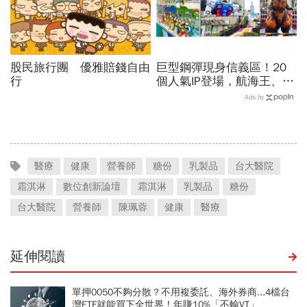
股民旅行團 優雅賠錢自由
巨型鋼彈現身信義區！20
行
個人氣IP登場，航海王、哥
吉拉、七龍珠、寶可夢…盤
Ads by
點打卡熱點，活動只到這天
醫療
健康
營養師
糖份
乳製品
台大醫院
霜淇淋
數位創新論壇
霜淇淋
乳製品
糖份
台大醫院
營養師
陳珮蓉
健康
醫療
延伸閱讀
單押0050不夠分散？不用複委託、海外券商...4檔台
灣ETF就能買下全世界！年賺10%「不輸VT」