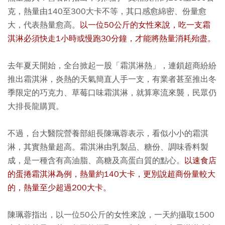
克，熱量由140至300大卡不等，其口感愈綿密、份量愈
大，代表熱量愈高。
以一位50公斤的女性來說，吃一支霜
淇淋必須快走1小時或慢跑30分鐘，才能將熱量消耗殆盡。
去年夏天開始，全台掀起一股「霜淇淋熱」，連鎖超商紛紛
推出霜淇淋，炎熱的天氣簡直人手一支，有業者甚至推出冬
季限定的巧克力、草莓口味霜淇淋，就算寒流來襲，民眾仍
大排長龍購買。
不過，台大醫院營養部組長陳珮蓉表示，看似小小的霜淇
淋，其實熱量超高。霜淇淋由乳製品、糖份、調味香料製
成，是一種含有高油脂、高糖及高蛋白質的點心。
以速食店
的蛋捲霜淇淋為例，熱量約140大卡，更別說超商份量較大
的，熱量至少超過200大卡。
陳珮蓉指出，以一位50公斤的女性來說，一天約攝取1500