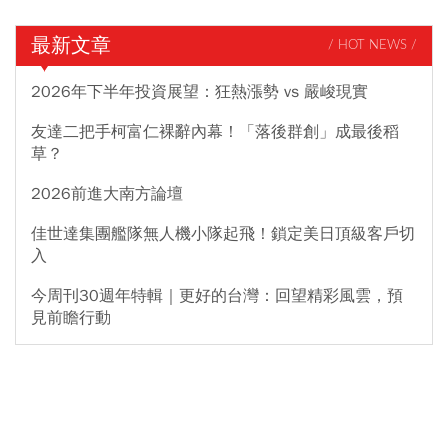
最新文章
/ HOT NEWS /
2026年下半年投資展望：狂熱漲勢 vs 嚴峻現實
友達二把手柯富仁裸辭內幕！「落後群創」成最後稻
草？
2026前進大南方論壇
佳世達集團艦隊無人機小隊起飛！鎖定美日頂級客戶切
入
今周刊30週年特輯｜更好的台灣：回望精彩風雲，預
見前瞻行動