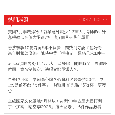
熱門話題
/ HOT ARTICLES /
美國7月非農爆冷！就業意外減少2.3萬人，削弱Fed升
息機率...金價大漲逾7%，創7個月來最佳單周
慈濟被騙10億為何5年不報警、錢找到才認？他好奇：
當年財報怎麼編…陳時中背「擋疫苗」黑鍋只求1件事
aespa演唱會8/11台北大巨蛋登場！開唱時間、票價座
位圖、實名制規定、演唱會歌單懶人包
早餐吃可頌、拿鐵傷心臟？心臟科名醫堅持20年、早
上9點前不做「5件事」：喝咖啡前先喝「這1杯」更護
心
空總國家文化基地8月開放！封閉90年古蹟大樓打開
了…加碼「晴空季2026」這天登場，16件作品必看