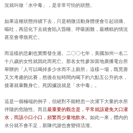
況就叫做「水中毒」，是非常可怕的狀態。
如果這種狀態持續下去，只是稍微活動身體便會引起頭痛、
嘔吐，再惡化下去就會陷入昏睡、呼吸困難，最糟糕的情況
甚至會導致死亡。
而這樣的悲劇也實際發生過。二○○七年，美國加州一名二
十八歲的女性就因此而死亡。那名女性參加當地廣播電台所
舉辦的「人可以喝掉多少水而不上廁所」這樣一場，既荒唐
又欠考慮的比賽，然後在短時間內喝下約六點五公升的水，
接著就暴斃身亡。死因據說就是「水中毒」。
這是一個極端的例子，但絕對不能輕忽一次灌下大量的水所
伴隨的危險性。而且
最重要的觀念是，平常就該避免大口灌
水，而該小口小口，頻繁而少量地飲水。
如此一來，體內的
水分就不會不足，新陳代謝也會變得活潑。