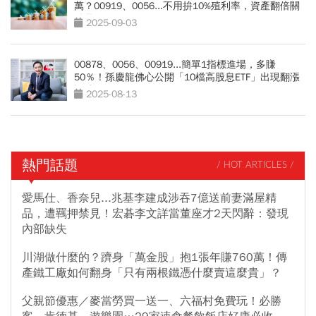
萬？00919、0056...不用拚10%殖利率，資產翻倍關
鍵是？
2025-09-03
00878、0056、00919...簡單1指標進場，多賺
50％！孫慶龍佛心公開「10檔高股息ETF」出現翻漲
訊號
2025-08-13
熱門話題
/ HOT ARTICLES /
愛馬仕、香奈兒...兆基李建成涉吞7億送前妻滿屋精
品，遭羈押禁見！宏碁李文詳當董座才2天閃辭：發現
內部缺失
川湖做什麼的？躋身「萬金股」抱1張年賺760萬！傳
產鐵工廠如何翻身「只有兩根鐵憑什麼賣這麼貴」？
父親節優惠／麥當勞買一送一、六福村免費玩！必勝