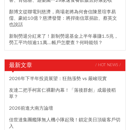
客、肯德基、遊樂園…29家速食餐飲飯店好康必收
顏博文從聯電到慈濟，商場老將為何會信陳昱瑄李易
儒、豪給10億？慈濟發聲：將捍衛信眾捐款、蔡英文
也說話
新制勞退分紅來了！新制勞退基金上半年暴賺1.5兆，
勞工平均領逾11萬...帳戶怎麼查？何時能領？
最新文章
/ HOT NEWS /
2026年下半年投資展望：狂熱漲勢 vs 嚴峻現實
友達二把手柯富仁裸辭內幕！「落後群創」成最後稻
草？
2026前進大南方論壇
佳世達集團艦隊無人機小隊起飛！鎖定美日頂級客戶切
入