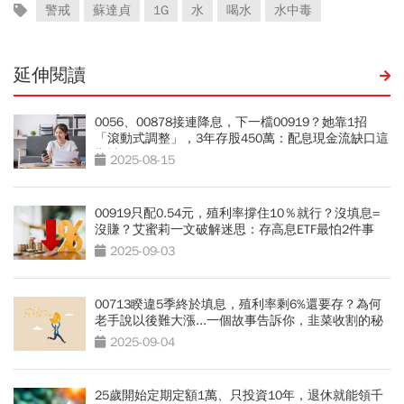
警戒
蘇達貞
1G
水
喝水
水中毒
延伸閱讀
0056、00878接連降息，下一檔00919？她靠1招
「滾動式調整」，3年存股450萬：配息現金流缺口這
樣補
2025-08-15
00919只配0.54元，殖利率撐住10％就行？沒填息=
沒賺？艾蜜莉一文破解迷思：存高息ETF最怕2件事
2025-09-03
00713睽違5季終於填息，殖利率剩6%還要存？為何
老手說以後難大漲...一個故事告訴你，韭菜收割的秘
密
2025-09-04
25歲開始定期定額1萬、只投資10年，退休就能領千