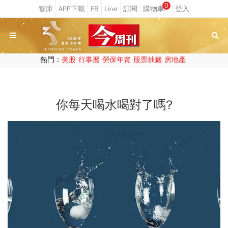
0
熱門：
美股
行事曆
勞保年資
股票抽籤
房地產
你每天喝水喝對了嗎?