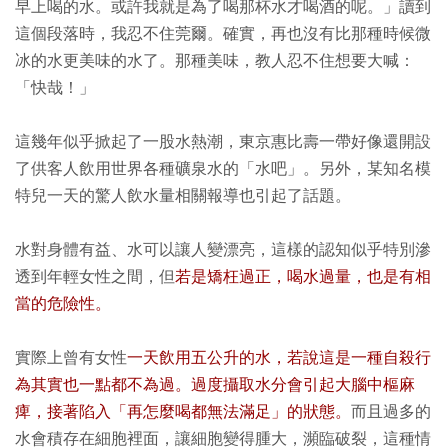
早上喝的水。或許我就是為了喝那杯水才喝酒的呢。」讀到
這個段落時，我忍不住莞爾。確實，再也沒有比那種時候微
冰的水更美味的水了。那種美味，教人忍不住想要大喊：
「快哉！」
這幾年似乎掀起了一股水熱潮，東京惠比壽一帶好像還開設
了供客人飲用世界各種礦泉水的「水吧」。另外，某知名模
特兒一天的驚人飲水量相關報導也引起了話題。
水對身體有益、水可以讓人變漂亮，這樣的認知似乎特別滲
透到年輕女性之間，但
若是矯枉過正，喝水過量，也是有相
當的危險性。
實際上曾有女性
一天飲用五公升的水，若說這是一種自殺行
為其實也一點都不為過。
過度攝取水分會引起大腦中樞麻
痺，接著陷入「再怎麼喝都無法滿足」的狀態。
而且過多的
水會積存在細胞裡面，讓細胞變得腫大，瀕臨破裂，這種情