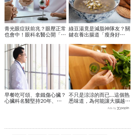
青光眼症狀前兆？眼壓正常
綠豆湯竟是減脂神隊友？關
也會中！眼科名醫公開「護
鍵在養出腸道「瘦身好
眼飲食＋自我檢測3步
菌」...醫教邊吃邊消脂的3
驟」：三餐多吃「1類食
種方法「燃脂率大提升」
物」護眼
早餐吃可頌、拿鐵傷心臟？
不只是涼涼的而已...這個熟
心臟科名醫堅持20年、早
悉味道，為何能讓大腦越聞
上9點前不做「5件事」：
越靈光？醫師：每天幾分
Ads by
喝咖啡前先喝「這1杯」更
鐘，還能抗老防蛀牙
護心