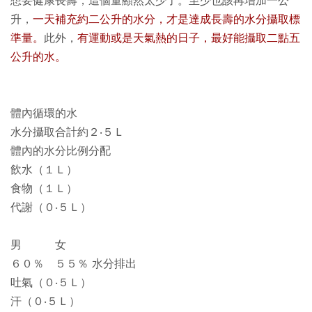
想要健康長壽，這個量顯然太少了。至少也該再增加一公
升，
一天補充約二公升的水分，才是達成長壽的水分攝取標
準量。
此外，
有運動或是天氣熱的日子，最好能攝取二點五
公升的水。
體內循環的水
水分攝取合計約２‧５Ｌ
體內的水分比例分配
飲水（１Ｌ）
食物（１Ｌ）
代謝（０‧５Ｌ）
男 女
６０％ ５５％ 水分排出
吐氣（０‧５Ｌ）
汗（０‧５Ｌ）