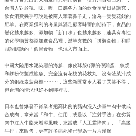
隨著外食人口的大增及商人利用廣告「提升消費者口慾」，
台灣人對於視、味、嗅、口感各方面的飲食享受日益講究，
飲食消費幾乎可說是被商人牽著鼻子走，淪為一隻隻花錢的
肥羊。在商業獲利的考量與滿足顧客味蕾的期待下，食品的
變化越來越多、添加物「新口味」也越來越多，連具有毒性
的化學物質都添加進食品裡，濫竽充數的「拼裝食物」和睜
眼說瞎話的「假冒食物」也混入市面上。
中國大陸用水泥染黑的海參、像皮球般Q彈的假雞蛋、魚漿
和麵粉仿製成鮑魚、完全沒有花枝的花枝丸、沒有菠菜汁成
分的銅綠素菠菜麵………，這些新聞常令人看了哭笑不得，
但台灣的情況也好不到哪裡去。
日本也曾爆發不肖業者把高比例的豬肉混入少量牛肉中做成
合成肉，拿來當「和牛」使用，或是以「注射手法」在劣質
肉中注入牛脂來增添風味，充當成「人工霜降肉」、「高級
牛排」來販售，更有許多病死豬已變為一片片漢堡