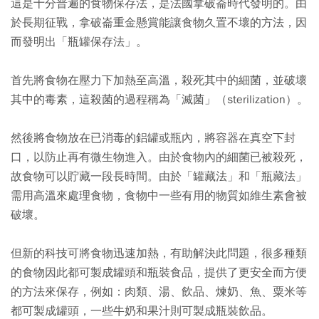
這是十分普遍的食物保存法，是法國拿破崙時代發明的。由
於長期征戰，拿破崙重金懸賞能讓食物久置不壞的方法，因
而發明出「瓶罐保存法」。
首先將食物在壓力下加熱至高溫，殺死其中的細菌，並破壞
其中的毒素，這殺菌的過程稱為「滅菌」（sterilization）。
然後將食物放在已消毒的鋁罐或瓶內，將容器在真空下封
口，以防止再有微生物進入。由於食物內的細菌已被殺死，
故食物可以貯藏一段長時間。由於「罐藏法」和「瓶藏法」
需用高溫來處理食物，食物中一些有用的物質如維生素會被
破壞。
但新的科技可將食物迅速加熱，有助解決此問題，很多種類
的食物因此都可製成罐頭和瓶裝食品，提供了更安全而方便
的方法來保存，例如：肉類、湯、飲品、煉奶、魚、粟米等
都可製成罐頭，一些牛奶和果汁則可製成瓶裝飲品。