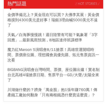
熱門話題
/ HOT STORIES /
金價準備北上？黃金現在可以買？大佛李其展：黃金價
格摸到4300美元是好事！瑞銀3理由喊5000美元不遠
了
天氣／白海豚慢慢跳！週日陸警有可能？氣象署「3字
回應」...最新風雨預測，8地區達停班課標準
魔力紅Maroon 5演唱會8/11搶票！高雄世運開唱時
間、票價座位圖、理想國會員優先購、拓元售票資訊一
次看
BIGBANG演唱會台灣時間、票價、座位圖出爐！實名制
台北高雄4場搶票日期、售票平台…GD/大聲/太陽全來
了
川湖做什麼的？躋身「萬金股」抱1張年賺760萬！傳
產鐵工廠如何翻身「只有兩根鐵憑什麼賣這麼貴」？