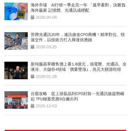
海外市場 AI行情一季走完一年 「最早看對」決勝負
海外贏家 記憶體、光通訊成標配
2026-05-06
苦蹲光通訊20年，連訊搶攻CPO商機！精準對位、快
速交件，以技術力打入輝達供應鏈
2026-03-25
新伺服器單櫃售價上看1.8億元，強電壓、光通訊、全
液冷、大儲存4領域「價量雙漲｣，兆元大餅誰吃得
到？ 輝達AI戰隊大升級 —VR200機櫃56家台廠出列
2026-01-28
台股攻略 從上游磊晶到CPO封裝…光通訊族趁勢崛
起 TPU鏈最受惠9台廠出列
2025-12-03