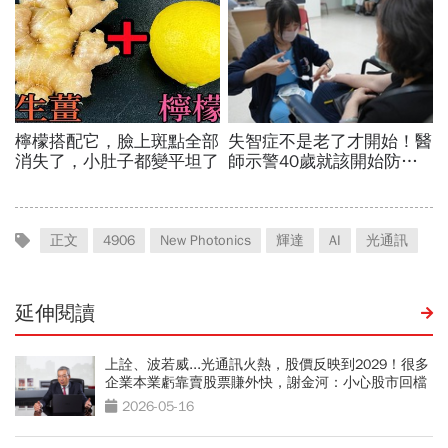
正文
4906
New Photonics
輝達
AI
光通訊
延伸閱讀
上詮、波若威...光通訊火熱，股價反映到2029！很多
企業本業虧靠賣股票賺外快，謝金河：小心股市回檔
2026-05-16