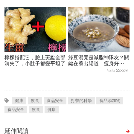
以帶上飛機？能放隨身行
小！
李？要申報？注意事項整理
PR
檸檬搭配它，臉上斑點全部
綠豆湯竟是減脂神隊友？關
消失了，小肚子都變平坦了
鍵在養出腸道「瘦身好
菌」...醫教邊吃邊消脂的3
Ads by
種方法「燃脂率大提升」
健康
飲食
食品安全
打擊的科學
食品添加物
食品安全
飲食
健康
延伸閱讀