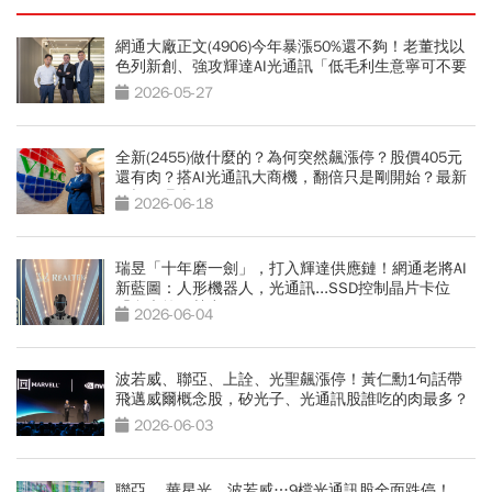
網通大廠正文(4906)今年暴漲50%還不夠！老董找以
色列新創、強攻輝達AI光通訊「低毛利生意寧可不要
做」
2026-05-27
全新(2455)做什麼的？為何突然飆漲停？股價405元
還有肉？搭AI光通訊大商機，翻倍只是剛開始？最新
目標價曝光
2026-06-18
瑞昱「十年磨一劍」，打入輝達供應鏈！網通老將AI
新藍圖：人形機器人，光通訊...SSD控制晶片卡位
「台廠第三勢力」
2026-06-04
波若威、聯亞、上詮、光聖飆漲停！黃仁勳1句話帶
飛邁威爾概念股，矽光子、光通訊股誰吃的肉最多？
2026-06-03
聯亞 、華星光、波若威…9檔光通訊股全面跌停！