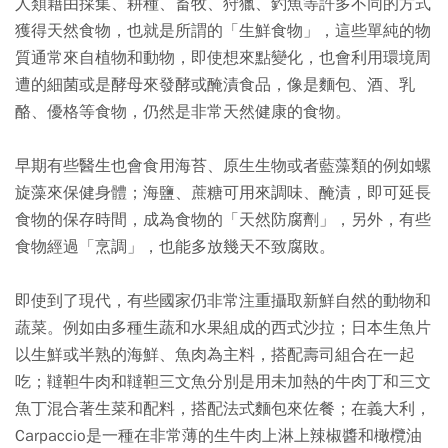
人類藉由採集、耕種、畜牧、狩獵、釣魚等許多不同的方式
獲得天然食物，也就是所謂的「生鮮食物」，這些單純的物
質通常來自植物和動物，即使想來點變化，也會利用環境周
遭的細菌或是酵母來發酵或醃漬食品，像是麵包、酒、乳
酪、優格等食物，仍然是非常天然健康的食物。
早期有些醫生也會食用海苔、原生生物或者藍藻類的例如螺
旋藻來保健身體；海鹽、蔗糖可用來調味、醃漬，即可延長
食物的保存時間，成為食物的「天然防腐劑」，另外，有些
食物經過「烹調」，也能多放幾天不致腐敗。
即使到了現代，有些國家仍非常注重攝取新鮮自然的動物和
蔬菜。例如由多種生蔬和水果組成的西式沙拉；日本生魚片
以生鮮或半熟的海鮮、魚肉為主料，搭配壽司組合在一起
吃；韃靼牛肉和韃靼三文魚分別是用未加熱的牛肉丁和三文
魚丁混合著生菜和配料，搭配法式麵包來佐餐；在義大利，
Carpaccio是一種在非常薄的生牛肉上淋上辣椒醬和橄欖油