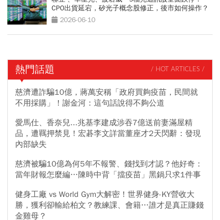
CPO出貨延宕，矽光子概念股修正，後市如何操作？
2026-06-10
熱門話題
/ HOT ARTICLES /
慈濟遭詐騙10億，蔣萬安稱「政府買夠疫苗，民間就
不用採購」！謝金河：這句話說得不夠公道
愛馬仕、香奈兒...兆基李建成涉吞7億送前妻滿屋精
品，遭羈押禁見！宏碁李文詳當董座才2天閃辭：發現
內部缺失
慈濟被騙10億為何5年不報警、錢找到才認？他好奇：
當年財報怎麼編…陳時中背「擋疫苗」黑鍋只求1件事
健身工廠 vs World Gym大解密！世界健身-KY營收大
勝，獲利卻輸給柏文？教練課、會籍…誰才是真正賺錢
金雞母？