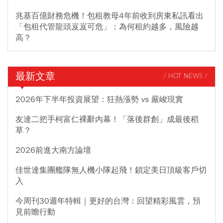
兆基百億財務危機！包租教母4年前收到房東私訊看出
「包租代管龍頭岌岌可危」：為何租約越多，風險越
高？
最新文章
/ HOT NEWS /
2026年下半年投資展望：狂熱漲勢 vs 嚴峻現實
友達二把手柯富仁裸辭內幕！「落後群創」成最後稻
草？
2026前進大南方論壇
佳世達集團艦隊無人機小隊起飛！鎖定美日頂級客戶切
入
今周刊30週年特輯｜更好的台灣：回望精彩風雲，預
見前瞻行動