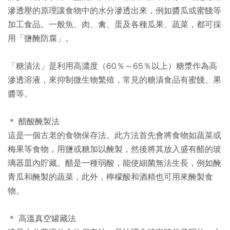
滲透壓的原理讓食物中的水分滲透出來，例如醬瓜或蜜餞等
加工食品。一般魚、肉、禽、蛋及各種瓜果、蔬菜，都可採
用「鹽醃防腐」。
「糖漬法」是利用高濃度（60％～65％以上）糖漿作為高
滲透溶液，來抑制微生物繁殖，常見的糖漬食品有蜜餞、果
醬等。
＊ 醋酸醃製法
這是一個古老的食物保存法。此方法首先會將食物如蔬菜或
梅果等食物，用鹽或糖加以醃製，然後將其放入盛有醋的玻
璃器皿內貯藏。醋是一種弱酸，能使細菌無法生長，例如醃
青瓜和醃製的蔬菜，此外，檸檬酸和酒精也可用來醃製食
物。
＊ 高溫真空罐藏法