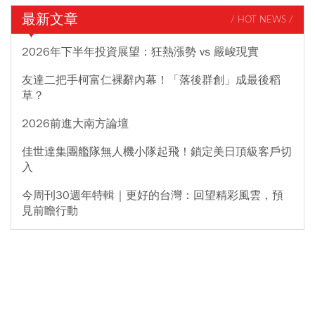
最新文章
/ HOT NEWS /
2026年下半年投資展望：狂熱漲勢 vs 嚴峻現實
友達二把手柯富仁裸辭內幕！「落後群創」成最後稻
草？
2026前進大南方論壇
佳世達集團艦隊無人機小隊起飛！鎖定美日頂級客戶切
入
今周刊30週年特輯｜更好的台灣：回望精彩風雲，預
見前瞻行動