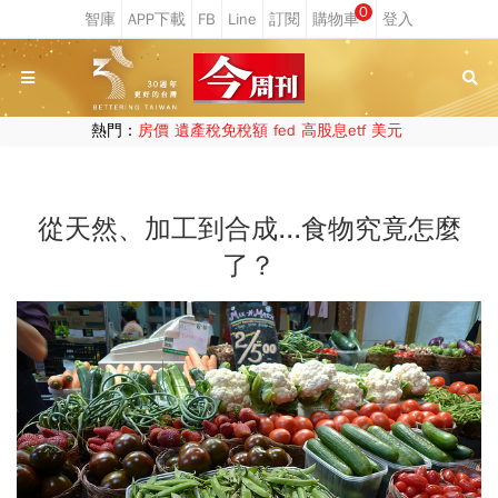
0
熱門：
房價
遺產稅免稅額
fed
高股息etf
美元
從天然、加工到合成...食物究竟怎麼
了？