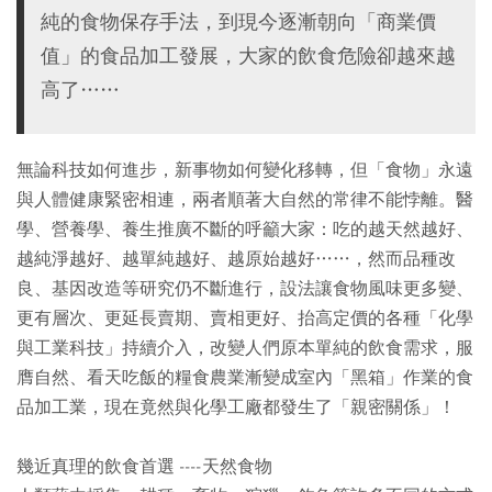
純的食物保存手法，到現今逐漸朝向「商業價
值」的食品加工發展，大家的飲食危險卻越來越
高了……
無論科技如何進步，新事物如何變化移轉，但「食物」永遠
與人體健康緊密相連，兩者順著大自然的常律不能悖離。醫
學、營養學、養生推廣不斷的呼籲大家：吃的越天然越好、
越純淨越好、越單純越好、越原始越好……，然而品種改
良、基因改造等研究仍不斷進行，設法讓食物風味更多變、
更有層次、更延長賣期、賣相更好、抬高定價的各種「化學
與工業科技」持續介入，改變人們原本單純的飲食需求，服
膺自然、看天吃飯的糧食農業漸變成室內「黑箱」作業的食
品加工業，現在竟然與化學工廠都發生了「親密關係」！
幾近真理的飲食首選 ----天然食物