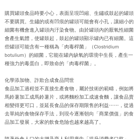
購買罐頭食品時要小心，表面呈現凹縮、生鏽或鼓起的罐頭
不要購買。生鏽的或有凹痕的罐頭可能會有小孔，讓細小的
細菌有機會進入罐頭內汙染食物。由於罐頭內的厭氧性細菌
會產生氣體，使罐鼓起，鼓起的罐頭顯示罐內已有細菌。這
些罐頭可能含有一種稱為「肉毒桿菌」（Clostridium
botulium）的細菌，它能在罐內缺氧的環境中生長，產生一
種強力的毒蛋白，即致命的「肉毒桿菌」。
化學添加物、詐欺合成食品問世
食品加工過程並不直接生產食物，屬於技術的範疇，例如將
馬鈴薯加工成馬鈴薯片，或將麵粉加工成速食麵，讓食品賣
相變得更可口，並延長食品的保存期限售的利益……，從過
去單純的食物保存手法，到現今逐漸朝向「商業價值」的食
品加工發展，大家的飲食危險也越來越高了。