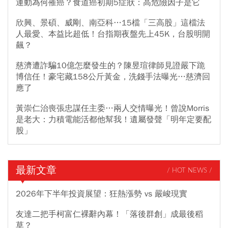
運動為何罹癌？食道癌初期5症狀：高危險因子是它
欣興、景碩、威剛、南亞科…15檔「三高股」這檔法
人最愛、本益比超低！台指期夜盤先上45K，台股明開
飆？
慈濟遭詐騙10億怎麼發生的？陳昱瑄律師見證嚴下跪
博信任！豪宅藏158公斤黃金，洗錢手法曝光…慈濟回
應了
黃崇仁治喪張忠謀任主委…兩人交情曝光！曾說Morris
是老大：力積電能活都他幫我！遺屬發聲「明年定要配
股」
最新文章
/ HOT NEWS /
2026年下半年投資展望：狂熱漲勢 vs 嚴峻現實
友達二把手柯富仁裸辭內幕！「落後群創」成最後稻
草？