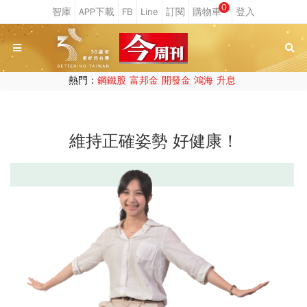
0
熱門：
鋼鐵股
富邦金
開發金
鴻海
升息
維持正確姿勢 好健康！