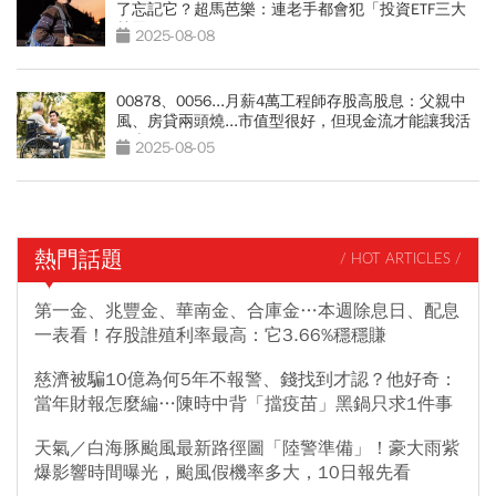
了忘記它？超馬芭樂：連老手都會犯「投資ETF三大
禁忌」
2025-08-08
00878、0056...月薪4萬工程師存股高股息：父親中
風、房貸兩頭燒...市值型很好，但現金流才能讓我活
下來
2025-08-05
熱門話題
/ HOT ARTICLES /
第一金、兆豐金、華南金、合庫金…本週除息日、配息
一表看！存股誰殖利率最高：它3.66%穩穩賺
慈濟被騙10億為何5年不報警、錢找到才認？他好奇：
當年財報怎麼編…陳時中背「擋疫苗」黑鍋只求1件事
天氣／白海豚颱風最新路徑圖「陸警準備」！豪大雨紫
爆影響時間曝光，颱風假機率多大，10日報先看