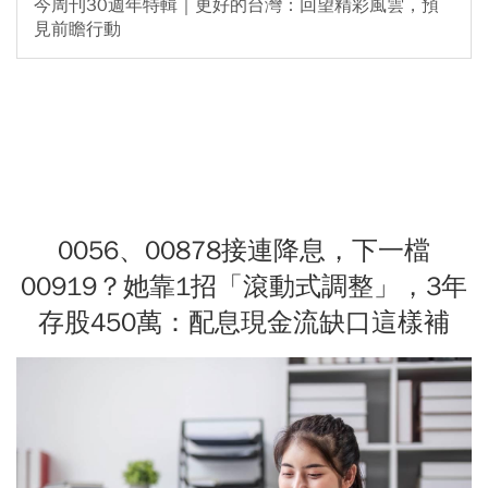
今周刊30週年特輯｜更好的台灣：回望精彩風雲，預
見前瞻行動
0056、00878接連降息，下一檔
00919？她靠1招「滾動式調整」，3年
存股450萬：配息現金流缺口這樣補