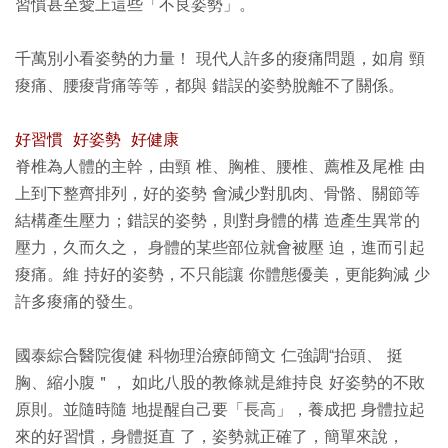
習慣甚至愛上這些「不良姿勢」。
千萬別小看姿勢的力量！ 現代人許多的痠痛問題，如肩 頸
痠痛、腰痠背痛等等，都與 錯誤的姿勢脫離不了關係。
好習慣 好姿勢 好健康
脊椎為人體的主幹，由頸 椎、胸椎、腰椎、薦椎及尾椎 由
上到下整齊排列，好的姿勢 會減少對肌肉、骨骼、關節等
結構產生壓力；錯誤的姿勢，則對身體的構 造產生異常的
壓力，久而久之， 身體的某些部位就會被壓 迫，進而引起
痠痛。維 持好的姿勢，不只能讓 你體態優美，更能夠減 少
許多痠痛的發生。
國泰綜合醫院復健 科物理治療師簡文 仁強調“抬頭、 挺
胸、縮小腹＂， 如此八股的教條就是維持良 好姿勢的不敗
原則。並隨時隨 地提醒自己要「長高」，養成把 身體拉起
來的好習慣，身體挺直 了，姿勢就正確了，簡單來說，