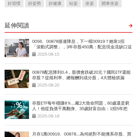
好習慣
好姿勢
好健康
站姿
坐姿
開車坐姿
延伸閱讀
0056、00878接連降息，下一檔00919？她靠1招
「滾動式調整」，3年存股450萬：配息現金流缺口這
樣補
2025-08-15
00878配息降到0.4，股價會跌破20元？國民ETF還能
存股？從殖利率、總報酬到成分股，4大體檢抓漏
2025-08-20
存股ETF每年穩賺8％...藏2大致命問題，60歲還是窮
人！他從負債千萬翻身、35歲財富自由：1招5年把
100萬變1千萬
2025-08-18
月存1萬00919、00878...為何絕對不能佛系存股、買