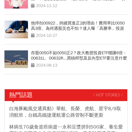
守最強搭配
2024-11-12
他停扣00922，持續買進正2的理由！費用率比0050
高3倍、為何遇股災也不怕？達人曝「高勝率」投資
心法
2024-10-27
存股0050不如0050正2？政大教授投資ETF穩賺6倍：
00631L、00632R...買槓桿型及反向型ETF要注意什麼
2024-08-13
熱門話題
/ HOT STORIES /
白海豚颱風交通異動》華航、長榮、虎航、星宇8/9取
消航班，台鐵高鐵捷運航運公路管制不斷更新
林炳生70歲食道癌病逝…永和豆漿拼到500家、養生愛