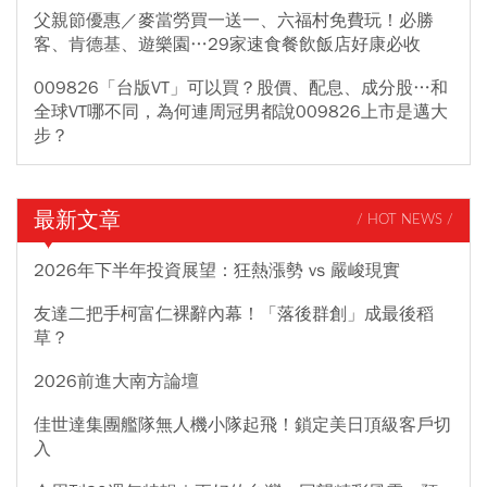
父親節優惠／麥當勞買一送一、六福村免費玩！必勝
客、肯德基、遊樂園…29家速食餐飲飯店好康必收
009826「台版VT」可以買？股價、配息、成分股…和
全球VT哪不同，為何連周冠男都說009826上市是邁大
步？
最新文章
/ HOT NEWS /
2026年下半年投資展望：狂熱漲勢 vs 嚴峻現實
友達二把手柯富仁裸辭內幕！「落後群創」成最後稻
草？
2026前進大南方論壇
佳世達集團艦隊無人機小隊起飛！鎖定美日頂級客戶切
入