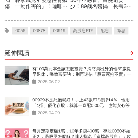
0056
00878
00919
高股息ETF
配息
降息
延伸閱讀
有100萬元本金該怎麼投資？消防員出身的他39歲提
早退休，曝致富要訣：別再迷信「股票死抱不賣」一
定賺
2025-06-02
00929不是死抱就好！手上43張ETF賠掉14％...他用
「1招」優化存股：就算一直配0.05元，也能安心等
翻身
2025-04-29
每月定期定額1萬，10年多賺400萬！存股0050不如
正2 ，遇股災怎麼解？達人指名「這檔高股息」：攻