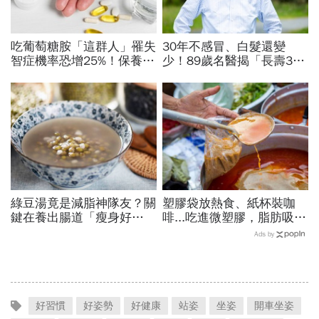
吃葡萄糖胺「這群人」罹失
30年不感冒、白髮還變
智症機率恐增25%！保養關
少！89歲名醫揭「長壽3
節為何害到大腦、惡化阿茲
寶」飲食法：享受美食不忌
海默症？揪出禍首是它
口，偶爾也該吃點肉
綠豆湯竟是減脂神隊友？關
塑膠袋放熱食、紙杯裝咖
鍵在養出腸道「瘦身好
啡...吃進微塑膠，脂肪吸收
菌」...醫教邊吃邊消脂的3
暴增145%！減重醫師只做
Ads by
種方法「燃脂率大提升」
4件事，驚見「腰圍小一
圈」
好習慣
好姿勢
好健康
站姿
坐姿
開車坐姿