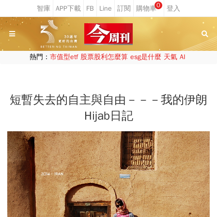
0
熱門：
市值型etf
股票股利怎麼算
esg是什麼
天氣
AI
短暫失去的自主與自由－－－我的伊朗
Hijab日記