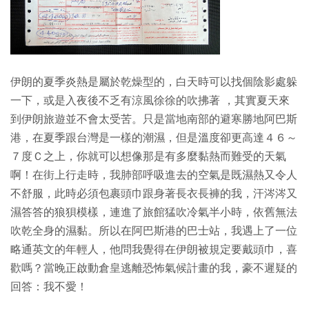
伊朗的夏季炎熱是屬於乾燥型的，白天時可以找個陰影處躲
一下，或是入夜後不乏有涼風徐徐的吹拂著 ，其實夏天來
到伊朗旅遊並不會太受苦。只是當地南部的避寒勝地阿巴斯
港，在夏季跟台灣是一樣的潮濕，但是溫度卻更高達４６～
７度Ｃ之上，你就可以想像那是有多麼黏熱而難受的天氣
啊！在街上行走時，我肺部呼吸進去的空氣是既濕熱又令人
不舒服，此時必須包裹頭巾跟身著長衣長褲的我，汗涔涔又
濕答答的狼狽模樣，連進了旅館猛吹冷氣半小時，依舊無法
吹乾全身的濕黏。所以在阿巴斯港的巴士站，我遇上了一位
略通英文的年輕人，他問我覺得在伊朗被規定要戴頭巾，喜
歡嗎？當晚正啟動倉皇逃離恐怖氣候計畫的我，豪不遲疑的
回答：我不愛！