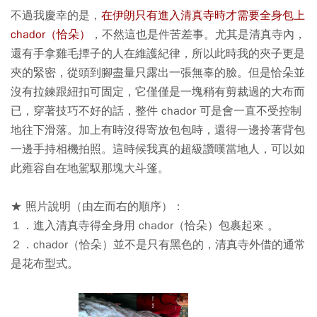
不過我慶幸的是，
在伊朗只有進入清真寺時才需要全身包上
chador（恰朵）
，不然這也是件苦差事。尤其是清真寺內，
還有手拿雞毛撢子的人在維護紀律，所以此時我的夾子更是
夾的緊密，從頭到腳盡量只露出一張無辜的臉。但是恰朵並
沒有拉鍊跟紐扣可固定，它僅僅是一塊稍有剪裁過的大布而
已，穿著技巧不好的話，整件 chador 可是會一直不受控制
地往下滑落。加上有時沒得寄放包包時，還得一邊拎著背包
一邊手持相機拍照。這時候我真的超級讚嘆當地人，可以如
此雍容自在地駕馭那塊大斗篷。
★ 照片說明（由左而右的順序）：
１．進入清真寺得全身用 chador（恰朵）包裹起來 。
２．chador（恰朵）並不是只有黑色的，清真寺外借的通常
是花布型式。