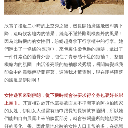
欣賞了接近二小時的上空秀之後，機長開始廣播飛機即將下
降，這時候客艙內的情景，絲毫不遜於剛剛機窗外的風景！
因為此時機內的女性們，紛紛起身拿下行李櫃中的行李。她
們翻出了一條條的長頭巾，來包裹住染色過的頭髮，拿出了
一件件素色的過臀外套，包住了青春感十足的短袖Ｔ。整個
機艙內的氛圍，由活潑亮眼的短袖服裝秀場，瞬間轉變成我
印象中的肅穆伊斯蘭穿著，這時我才驚覺到，現在即將降落
的國度是伊朗啊！
女性遊客來到伊朗，從下機時就會被要求得全身包裹好並綁
上頭巾。
其
實相對於其他需要蒙面且不準開車的阿拉伯國家
的女姓，伊朗女人僅需有頭巾跟長袖長褲就算過關，所以她
們能夠自由展露出來的臉蛋部分，就會被竭盡所能地想要好
好的美化一番。因此當地化妝的女性人口非常的多，在德黑