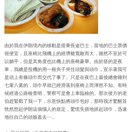
由於我在伊朗境內的移動是搭乘長途巴士，當地的巴士票價
很便宜，且座椅比飛機上的經濟艙寬敞而大，雖然不至於可
以躺平，但是其角度也比機上的座椅豪華。由於搭的是夜
車，我總是投機的用一根夾子夾住頭髮與頭巾，宣示著我可
是頭上有條頭巾而交代了事了。只是在夜巴上最後總會睡到
七葷八素的，頭巾早就已經滑落到座椅上而渾然不知。有時
候經過公路檢查哨，警察可是會上車臨檢的。那次後方的老
伯趕緊戳了我一下，示意快點將頭巾包好，那時我才驚醒並
恍然想起伊朗這個惱人的規定，驚慌失措地抓起頭巾，迅速
地往自己的頭臉蓋去…..