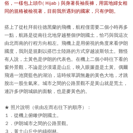
俗，一樣包上頭巾( Hijab ) 與身著長袖長褲，用當地婦女相
同的規格被檢視著，目前我所遇到的國家，只有伊朗。
搭上了從杜拜前往德黑蘭的飛機，航程僅需要二個小時再多
一點，航路是從南往北地穿越整個伊朗國土，恰巧與我這次
由北而南的行程方向相左。飛機上是用俯視的角度來看伊朗
國度，我則是規劃以搭巴士陸路的方式穿越波斯領土。難怪
有人說，土黃色是伊朗的代表色。在機上二個小時往下看的
窗外景觀，不論是沙漠還是山丘，映入眼簾盡是土黃。偶爾
飛過一池寶藍色的湖泊，這時候單調無趣的黃色大地，才跳
脫出一股生氣來。城市之間的公路景觀不是黃山就是荒土，
連許多伊朗城鎮的面貌，也是麥黃色的。
★ 照片說明（依由左而右往下的順序）：
１．從機上俯瞰伊朗國土。
２．伊朗城市之間的公路景觀。
３．黃土山丘中的綠樹林。