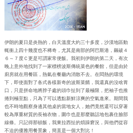
伊朗的夏日是炎熱的，白天溫度大約三十多度，沙漠地區動
輒衝上四十幾度也不稀奇，尤其是南部的阿巴斯港，飆破４
６～７度Ｃ更是可謂家常便飯。我初到伊朗的第二天，有次
晚上意外地找到了一家標榜波斯傳統菜色的餐館，但是由於
廚房就在用餐區，熱氣在餐廳內消散不去。在悶熱的環境
下，即使面對了各式各樣新奇的波斯菜餚，我還真的沒啥胃
口，只是拼命地將脖子處的頭巾扯到了最極限，把袖子也推
捲到極至點，只為了可以透點新鮮涼爽的空氣進來。期間我
也不時地觀察身邊其他桌的當地女人，她們竟然還可以穿著
較為厚重材質的長袖衣物，圍巾也是那麼聽話地包裹住臉部
線條。只記得那頓飯，我東拉西扯的煩躁窘況，與他們從容
不迫的優雅用餐景象，簡直是一個大對比！