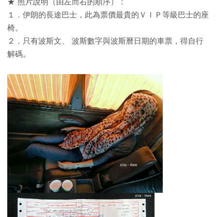
★ 照片說明（由左而右的順序）：
１．伊朗的長途巴士，此為票價最貴的ＶＩＰ等級巴士的座
椅。
２．只有波斯文、 波斯數字與波斯曆日期的車票，得自行
解碼。