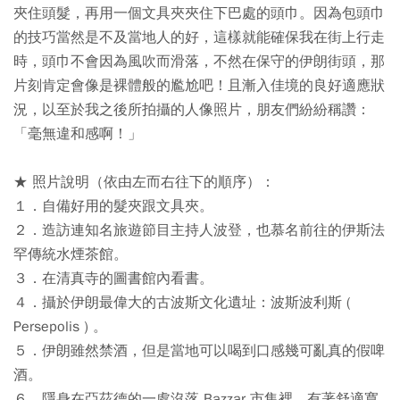
夾住頭髮，再用一個文具夾夾住下巴處的頭巾。因為包頭巾
的技巧當然是不及當地人的好，這樣就能確保我在街上行走
時，頭巾不會因為風吹而滑落，不然在保守的伊朗街頭，那
片刻肯定會像是裸體般的尷尬吧！且漸入佳境的良好適應狀
況，以至於我之後所拍攝的人像照片，朋友們紛紛稱讚：
「毫無違和感啊！」
★ 照片說明（依由左而右往下的順序）：
１．自備好用的髮夾跟文具夾。
２．造訪連知名旅遊節目主持人波登，也慕名前往的伊斯法
罕傳統水煙茶館。
３．在清真寺的圖書館內看書。
４．攝於伊朗最偉大的古波斯文化遺址：波斯波利斯 (
Persepolis ) 。
５．伊朗雖然禁酒，但是當地可以喝到口感幾可亂真的假啤
酒。
６．隱身在亞茲德的一處沒落 Bazzar 市集裡，有著舒適寬