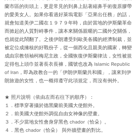
蘭市區的街頭上，更是常見的到鼻上貼著縮鼻手術復原膠帶
的愛美女人。如果你看過好萊塢電影「亞果出任務」的話，
就會知道美伊二國在１９７９年時，由於當地的伊斯蘭革命
而掀起的人質對峙事件，讓本來關係親暱的二國外交關係，
也就從此鬧翻了。之後伊朗遭受到歐美各國的經濟制裁，並
被定位成擁核的好戰份子，從一個西化且親美的國家，轉變
成由宗教領袖柯梅尼主政，全國恢復伊斯蘭律法，女性被規
定得包上頭巾並著長衣長褲，國號也改為 Islamic Republic
of Iran，即為政教合一的「伊朗伊斯蘭共和國」，讓來到伊
朗旅遊的女性，也一概得遵守此項規定，而沒有例外。
★ 照片說明（依由左而右往下的順序）：
１．標準穿著攝於德黑蘭前美國大使館外。
２．前美國大使館外調侃自由女神像的壁畫。
３．不少當地女性會身穿黑色 chador（恰朵）。
４．黑色 chador（恰朵） 與外牆壁畫的對比。