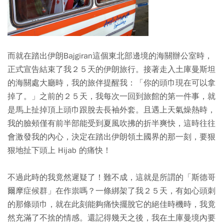
而就在踏出伊朗Bajgiran這個東北部邊境的海關辦公室時，
正式宣告結束了我２５天的伊朗旅行。接著走入土庫曼斯坦
的海關處大廳時，我的旅伴提醒我：「你的頭巾現在可以拿
掉了。」之前的２５天，我每次一回到旅館的第一件事，就
是馬上扯掉頂上頭巾跟脫去長袖外套。且遇上天氣燥熱時，
我的臉頰僅有前半部能受到夏風吹拂的折半爽快，這時往往
會激發我的內心，決定在踏出伊朗領土國界的那一刻，要狠
狠地扯下頭上 Hijab 的痛快！
不過此時的我竟然遲疑了！難不成，這就是所謂的「斯德哥
爾摩症候群」在作祟嗎？一條綁架了我２５天，有如心頭刺
的那條頭巾，就在此刻能夠痛快擺脫它的絕佳時機時，我竟
然充滿了不捨的情感。還記得幾天之後，我在土庫曼境內要