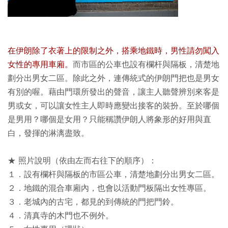
在伊朗除了衣著上的限制之外，搭乘地鐵時，男性請勿闖入
女性的專用車廂。
而市區的公車也設有欄杆與隔板，清楚地
劃分出男女二區。除此之外，連傳統式的伊朗門把也是男女
有別的喔。藉由門環所發出的聲音，讓主人聽聲辨別來客是
男或女，可以讓女性主人即時應變出接客的裝扮。至於哪個
是男用？哪個是女用？只能稱讚伊朗人將象形的好用與直
白，發揮的淋漓盡致。
★ 照片說明（依由左而右往下的順序）：
１．設有欄杆與隔板的市區公車，清楚地劃分出男女二區。
２．地鐵的混合車廂內，也會以活動門板隔出女性專區。
３．老城內的古宅，都見的到傳統的門把門鈴。
４．清真寺的木門也不例外。