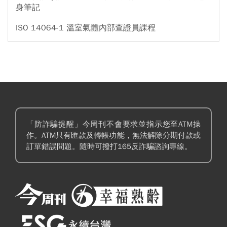
身筆記
ISO 14064-1 溫室氣體內部查證員課程
「防詐騙提醒」今周刊不會要求並指示您至ATM操
作。ATM只有匯款及轉帳功能，無法解除分期付款或
訂單錯誤問題。隨時可撥打165反詐騙諮詢專線。