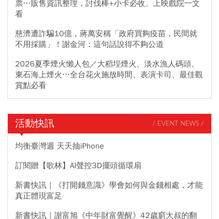
票…販售資訊整理，討伐棒+小卡必收、上映戲院一文
看
慈濟遭詐騙10億，蔣萬安稱「政府買夠疫苗，民間就
不用採購」！謝金河：這句話說得不夠公道
2026夏季煙火懶人包／大稻埕煙火、淡水漁人碼頭、
東石海上煙火…全台花火施放時間、表演卡司、最佳觀
賞點必看
活動快訊
/ EVENT NEWS /
均衡臺灣週 天天抽iPhone
訂閱贈【歌林】AI聲控3D擺頭循環扇
新書快訊｜《打開錢意識》學會如何與金錢相處，才能
真正體現富足
新書快訊｜謝富旭《中年財富覺醒》42歲窮大叔的翻