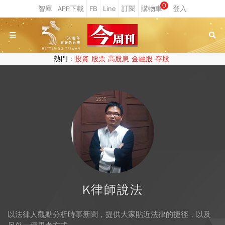
0
熱門：
投資
股票
高股息
金融股
存股
K律師說法
以法律人觀點分析時事新聞，提供大家貼近法律的捷徑，以及