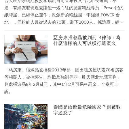
台大政治系網紅教授李錫錕日前宣布投入台北市長選戰，不
過，有網友發現過去讓他一炮而紅的臉書粉絲專頁「Power錕的
紙牌屋」已經停止運作，改創新的粉絲團「李錫錕 POWER 台
北」，但粉絲人數從過去的70萬，剩下2000人。據透露，經營
臉書專頁的人都曾是李錫錕學生，但應粉絲團越做越大，最後
竟為錢分手。原小編指出，「Power錕的紙牌屋」粉絲專頁，一
惡房東張淑晶被判刑 K律師：為
什麼這樣的人可以橫行這麼久
開始就是由原小編團隊自行發起成立，並徵詢李錫錕是否願意
授權上課影片進行剪輯，李明確表示其影片為公共財，任何剪
輯播送均無問題。
「惡房東」張淑晶被控從2013年起，因出租房屋坑殺78名房客
等相關人，被控誣告、詐欺及強制等罪，昨天新北地院宣判，
判處張淑晶8年2月徒刑，其中1年2月可易科罰金，全案可上
訴。
泰國是旅遊最危險國家？別被數
字迷惑了