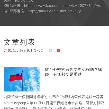
另外一種思考方式。
K律師臉書：https://www.facebook.com/klaw1207/?fref=ts
K律師部落格：http://klaw1207.pixnet.net/blog
文章列表
共
61
筆，顯示第
1
頁/6頁
駐台外交官有外交豁免權嗎？律
師：有無邦交是重點
前陣子有一個新聞是這樣的： 巴布亞紐幾內亞代表處駐台秘書
Albert Kopeap去年11月11日開車行經北市永吉路，遭警方攔查