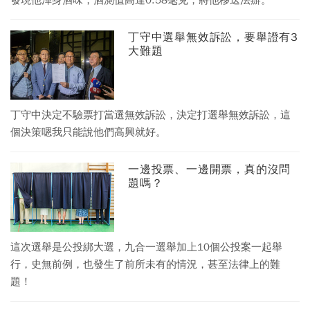
發現他渾身酒味，酒測值高達0.58毫克，將他移送法辦。
丁守中選舉無效訴訟，要舉證有3
大難題
丁守中決定不驗票打當選無效訴訟，決定打選舉無效訴訟，這
個決策嗯我只能說他們高興就好。
一邊投票、一邊開票，真的沒問
題嗎？
這次選舉是公投綁大選，九合一選舉加上10個公投案一起舉
行，史無前例，也發生了前所未有的情況，甚至法律上的難
題！