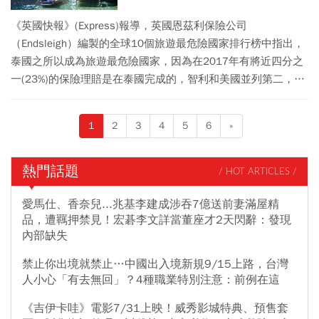
《英國快報》(Express)報導，英國恩茲利保險公司
（Endsleigh）編製的全球10個旅遊最危險國家排行榜中指出，
泰國之所以成為旅遊最危險國家，因為在2017年有將近四分之
一(23%)的保險理賠是在泰國完成的，智利和美國並列第二，各
佔保險索賠總額約15%。
1
2
3
4
5
6
»
熱門話題
/ HOT ARTICLES /
愛馬仕、香奈兒...兆基李建成涉吞7億送前妻滿屋精
品，遭羈押禁見！宏碁李文詳當董座才2天閃辭：發現
內部缺失
禁止你出境就禁止…中國出入境新規9/15上路，台灣
人小心「有去無回」？4種職業特別注意：前例在這
《吉伊卡哇》電影7/31上映！威秀影城特典、預售套