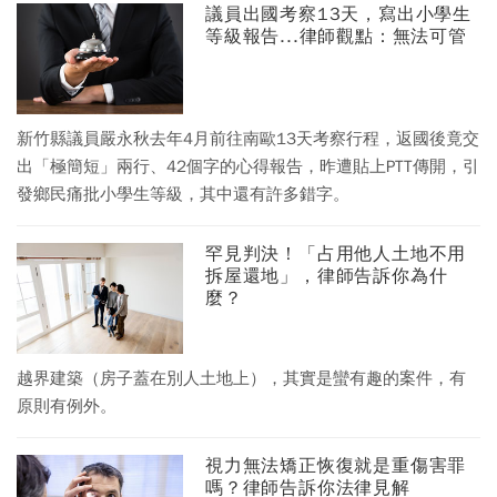
議員出國考察13天，寫出小學生
等級報告...律師觀點：無法可管
新竹縣議員嚴永秋去年4月前往南歐13天考察行程，返國後竟交
出「極簡短」兩行、42個字的心得報告，昨遭貼上PTT傳開，引
發鄉民痛批小學生等級，其中還有許多錯字。
罕見判決！「占用他人土地不用
拆屋還地」，律師告訴你為什
麼？
越界建築（房子蓋在別人土地上），其實是蠻有趣的案件，有
原則有例外。
視力無法矯正恢復就是重傷害罪
嗎？律師告訴你法律見解