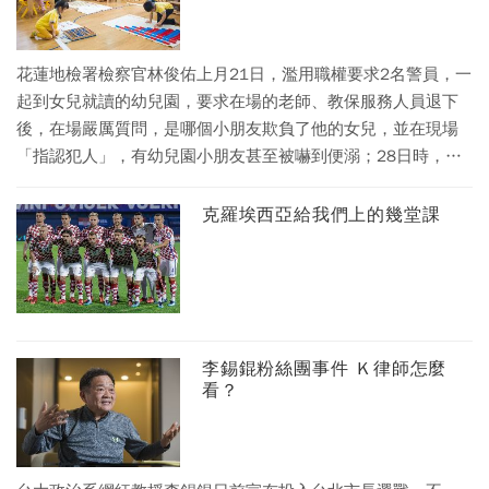
花蓮地檢署檢察官林俊佑上月21日，濫用職權要求2名警員，一
起到女兒就讀的幼兒園，要求在場的老師、教保服務人員退下
後，在場嚴厲質問，是哪個小朋友欺負了他的女兒，並在現場
「指認犯人」，有幼兒園小朋友甚至被嚇到便溺；28日時，林
俊佑又指揮2名警員到幼兒園，大吼大叫要求提供監視錄影畫
面，花蓮地檢署昨依妨害自由及恐嚇等2項罪名，將林俊佑起
克羅埃西亞給我們上的幾堂課
訴。
李錫錕粉絲團事件 Ｋ律師怎麼
看？